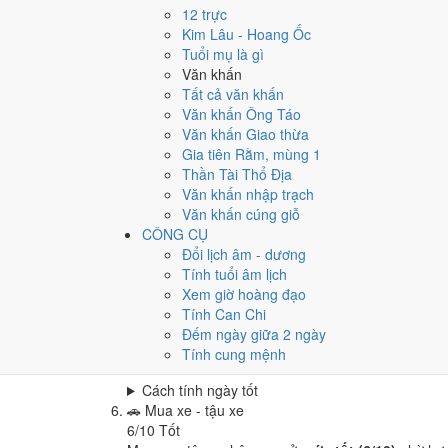
Cưới hỏi - đính hôn hôm nay ở
mức tốt (6/10)
nhờ
12 trực
Cách tính ngày tốt
Kim Lâu - Hoang Ốc
🏪
Khai trương - mở cửa hàng
Tuổi mụ là gì
6
/10
Tốt
Văn khấn
Khai trương - mở cửa hàng hôm nay ở
mức tốt (6/
Tất cả văn khấn
Văn khấn Ông Táo
Cách tính ngày tốt
Văn khấn Giao thừa
🤝
Ký hợp đồng - giao ước
Gia tiên Rằm, mùng 1
6
/10
Tốt
Thần Tài Thổ Địa
Ký hợp đồng - giao ước hôm nay ở
mức tốt (6/10)
Văn khấn nhập trạch
Cách tính ngày tốt
Văn khấn cúng giỗ
🏗️
Động thổ - khởi công
CÔNG CỤ
6
/10
Tốt
Đổi lịch âm - dương
Động thổ - khởi công hôm nay ở
mức tốt (6/10)
nh
Tính tuổi âm lịch
Xem giờ hoàng đạo
Cách tính ngày tốt
Tính Can Chi
🏡
Nhập trạch - vào nhà mới
Đếm ngày giữa 2 ngày
6
/10
Tốt
Tính cung mệnh
Nhập trạch - vào nhà mới hôm nay ở
mức tốt (6/1
Cách tính ngày tốt
🚗
Mua xe - tậu xe
6
/10
Tốt