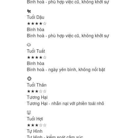
Bình hoà - phù hợp việc cũ, không khởi sự
🐔
Tuổi Dậu
★★★★☆
Bình hòa
Bình hoà - phù hợp việc cũ, không khởi sự
🐶
Tuổi Tuất
★★★★☆
Bình hòa
Bình hoà - ngày yên bình, không nổi bật
🐵
Tuổi Thân
★★★☆☆
Tương Hại
Tương Hại - nhẫn nại với phiền toái nhỏ
🐷
Tuổi Hợi
★★★☆☆
Tự Hình
Tự Hình - kiểm soát cảm xúc