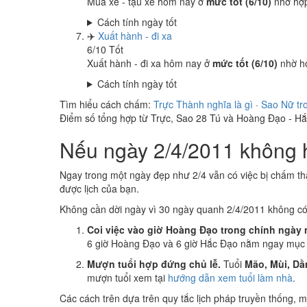
Mua xe - tậu xe hôm nay ở
mức tốt (6/10)
nhờ hợ
Cách tính ngày tốt
✈️
Xuất hành - đi xa
6
/10
Tốt
Xuất hành - đi xa hôm nay ở
mức tốt (6/10)
nhờ h
Cách tính ngày tốt
Tìm hiểu cách chấm:
Trực Thành nghĩa là gì
·
Sao Nữ tr
Điểm số tổng hợp từ Trực, Sao 28 Tú và Hoàng Đạo - H
Nếu ngày 2/4/2011 không h
Ngay trong một ngày đẹp như 2/4 vẫn có việc bị chấm th
được lịch của bạn.
Không cần dời ngày vì 30 ngày quanh 2/4/2011 không c
Coi việc vào giờ Hoàng Đạo trong chính ngày 
6 giờ Hoàng Đạo và 6 giờ Hắc Đạo nằm ngay mục k
Mượn tuổi hợp đứng chủ lễ.
Tuổi
Mão, Mùi, Dầ
mượn tuổi xem tại
hướng dẫn xem tuổi làm nhà
.
Các cách trên dựa trên quy tắc lịch pháp truyền thống,