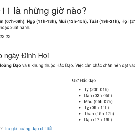
11 là những giờ nào?
n (07h-09h), Ngọ (11h-13h), Mùi (13h-15h), Tuất (19h-21h), Hợi (2
 hoặc xuất hành.
22
23
o ngày Đinh Hợi
Hoàng Đạo
và 6 khung thuộc Hắc Đạo. Việc cần chắc chắn nên đặt vào
Giờ Hắc đạo
Tý (23h-01h)
Dần (03h-05h)
Mão (05h-07h)
Tỵ (09h-11h)
Thân (15h-17h)
Dậu (17h-19h)
ể?
Tra giờ hoàng đạo chi tiết