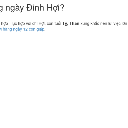
ng ngày Đinh Hợi?
ợp - lục hợp với chi Hợi, còn tuổi
Tỵ, Thân
xung khắc nên lùi việc lớn
vi hằng ngày 12 con giáp
.