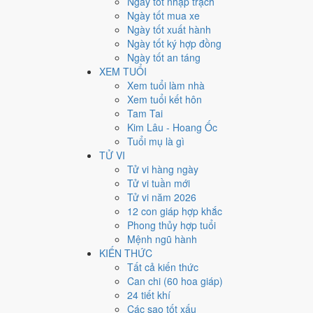
Ngày tốt nhập trạch
29
Ngày tốt mua xe
Ngày tốt xuất hành
Giờ
Ngày tốt ký hợp đồng
Canh Tý
Ngày tốt an táng
Ngày 29
XEM TUỔI
Đinh Hợi
Xem tuổi làm nhà
Tháng 2
Xem tuổi kết hôn
Tân Mão
Tam Tai
Năm 2011
Kim Lâu - Hoang Ốc
Tân Mão
Tuổi mụ là gì
TỬ VI
Ngày Đinh Hợi có Trực
Thành
(ngày thành tựu - đại cát,
Tử vi hàng ngày
với công việc thường ngày.
Tử vi tuần mới
Tuổi
Mão, Mùi, Dần
hợp ngày; tuổi
Tỵ
nên thận trọng (L
Tử vi năm 2026
12 con giáp hợp khắc
Ngày 2/4/2011 tốt hay xấu 
Phong thủy hợp tuổi
Mệnh ngũ hành
Ngày 2/4/2011 đạt
6.0/10
trung bình cho 7 việc chính: ca
KIẾN THỨC
việc) nhưng gặp Sao Huyền Vũ hắc đạo nên điểm từng v
Tất cả kiến thức
Can chi (60 hoa giáp)
💍
Cưới hỏi - đính hôn
24 tiết khí
6
/10
Tốt
Các sao tốt xấu