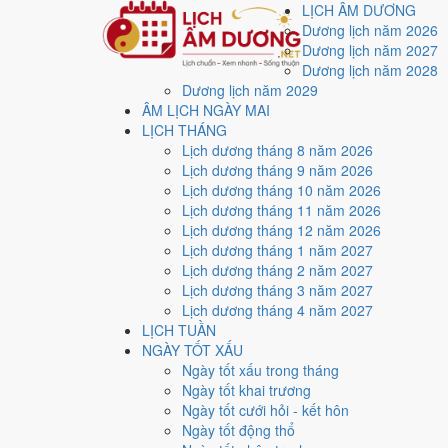
LỊCH ÂM DƯƠNG
Dương lịch năm 2026
Dương lịch năm 2027
Dương lịch năm 2028
Dương lịch năm 2029
Trang chủ
ÂM LỊCH NGÀY MAI
Lịch năm 2011
LỊCH THÁNG
Tháng 4/2011
Lịch dương tháng 8 năm 2026
Ngày 2/4/2011 (Đinh Hợi)
Lịch dương tháng 9 năm 2026
Xem ngày
2/4/2011
dươ
Lịch dương tháng 10 năm 2026
Lịch dương tháng 11 năm 2026
xấu?
Lịch dương tháng 12 năm 2026
Lịch dương tháng 1 năm 2027
Lịch dương tháng 2 năm 2027
Ngày 2/4/2011 dương lịch (Thứ Bảy) là ngày 29/2/201
Lịch dương tháng 3 năm 2027
với điểm trung bình
6.0/10
cho các việc quan trọng. Giờ
Lịch dương tháng 4 năm 2027
LỊCH TUẦN
Ngày Dương
NGÀY TỐT XẤU
Thứ Bảy
Ngày tốt xấu trong tháng
Ngày Âm
Ngày tốt khai trương
Tháng 4 năm 2011
Ngày tốt cưới hỏi - kết hôn
2
Ngày tốt động thổ
Tháng 2 âm năm 2011