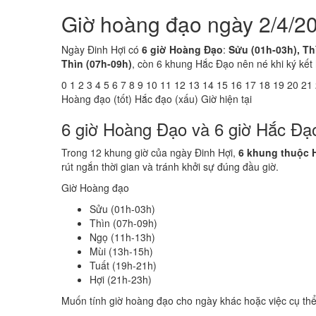
Giờ hoàng đạo ngày 2/4/20
Ngày Đinh Hợi có
6 giờ Hoàng Đạo
:
Sửu (01h-03h), Thì
Thìn (07h-09h)
, còn 6 khung Hắc Đạo nên né khi ký kết
0
1
2
3
4
5
6
7
8
9
10
11
12
13
14
15
16
17
18
19
20
21
Hoàng đạo (tốt)
Hắc đạo (xấu)
Giờ hiện tại
6 giờ Hoàng Đạo và 6 giờ Hắc Đạ
Trong 12 khung giờ của ngày Đinh Hợi,
6 khung thuộc 
rút ngắn thời gian và tránh khởi sự đúng đầu giờ.
Giờ Hoàng đạo
Sửu (01h-03h)
Thìn (07h-09h)
Ngọ (11h-13h)
Mùi (13h-15h)
Tuất (19h-21h)
Hợi (21h-23h)
Muốn tính giờ hoàng đạo cho ngày khác hoặc việc cụ th