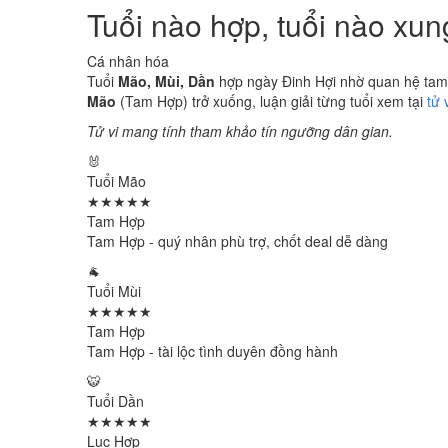
Tuổi nào hợp, tuổi nào xu
Cá nhân hóa
Tuổi
Mão, Mùi, Dần
hợp ngày Đinh Hợi nhờ quan hệ tam h
Mão
(Tam Hợp) trở xuống, luận giải từng tuổi xem tại
tử 
Tử vi mang tính tham khảo tín ngưỡng dân gian.
🐰
Tuổi Mão
★★★★★
Tam Hợp
Tam Hợp - quý nhân phù trợ, chốt deal dễ dàng
🐐
Tuổi Mùi
★★★★★
Tam Hợp
Tam Hợp - tài lộc tình duyên đồng hành
🐯
Tuổi Dần
★★★★★
Lục Hợp