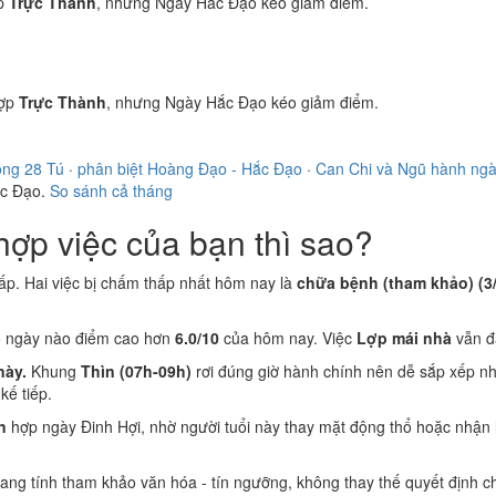
p
Trực Thành
, nhưng Ngày Hắc Đạo kéo giảm điểm.
ợp
Trực Thành
, nhưng Ngày Hắc Đạo kéo giảm điểm.
ong 28 Tú
·
phân biệt Hoàng Đạo - Hắc Đạo
·
Can Chi và Ngũ hành ng
ắc Đạo.
So sánh cả tháng
ợp việc của bạn thì sao?
ấp. Hai việc bị chấm thấp nhất hôm nay là
chữa bệnh (tham khảo) (3/1
ó ngày nào điểm cao hơn
6.0/10
của hôm nay. Việc
Lợp mái nhà
vẫn đ
này.
Khung
Thìn (07h-09h)
rơi đúng giờ hành chính nên dễ sắp xếp nh
ế tiếp.
n
hợp ngày Đinh Hợi, nhờ người tuổi này thay mặt động thổ hoặc nhận 
 mang tính tham khảo văn hóa - tín ngưỡng, không thay thế quyết định