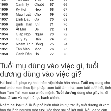
1960
Canh Tý
Chuột
67
66
1959
Kỷ Hợi
Heo
68
67
1958
Mậu Tuất
Chó
69
68
1957
Đinh Dậu
Gà
70
69
1956
Bính Thân
Khỉ
71
70
1955
Ất Mùi
Dê
72
71
1954
Giáp Ngọ
Ngựa
73
72
1953
Quý Tỵ
Rắn
74
73
1952
Nhâm Thìn
Rồng
75
74
1951
Tân Mão
Mèo
76
75
1950
Canh Dần
Hổ
77
76
Tuổi mụ dùng vào việc gì, tuổi
dương dùng vào việc gì?
Hai loại tuổi phục vụ hai nhóm việc khác hẳn nhau.
Tuổi mụ
dùng cho
mọi phép xem theo lịch pháp: xem tuổi làm nhà, xem tuổi cưới hỏi, tính
hạn Tam Tai, xem sao chiếu mệnh.
Tuổi dương
dùng cho giấy tờ, đi
học, đi làm và mọi thủ tục hành chính.
Nhầm hai loại tuổi là lỗi phổ biến nhất khi tự tra: lấy tuổi dương đi xem
hạn thì lệch nguyên một tuổi, kéo theo sai cả kết quả. Nếu đang cần