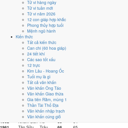
1983
Quý Hợi
Heo
44
43
Tử vi hàng ngày
1982
Nhâm Tuất
Chó
45
44
Tử vi tuần mới
1981
Tân Dậu
Gà
46
45
Tử vi năm 2026
1980
Canh Thân
Khỉ
47
46
12 con giáp hợp khắc
1979
Kỷ Mùi
Dê
48
47
Phong thủy hợp tuổi
1978
Mậu Ngọ
Ngựa
49
48
Mệnh ngũ hành
1977
Đinh Tỵ
Rắn
50
49
Kiến thức
1976
Bính Thìn
Rồng
51
50
Tất cả kiến thức
1975
Ất Mão
Mèo
52
51
Can chi (60 hoa giáp)
1974
Giáp Dần
Hổ
53
52
24 tiết khí
1973
Quý Sửu
Trâu
54
53
Các sao tốt xấu
1972
Nhâm Tý
Chuột
55
54
12 trực
1971
Tân Hợi
Heo
56
55
Kim Lâu - Hoang Ốc
1970
Canh Tuất
Chó
57
56
Tuổi mụ là gì
1969
Kỷ Dậu
Gà
58
57
Tất cả văn khấn
1968
Mậu Thân
Khỉ
59
58
Văn khấn Ông Táo
1967
Đinh Mùi
Dê
60
59
Văn khấn Giao thừa
1966
Bính Ngọ
Ngựa
61
60
Gia tiên Rằm, mùng 1
1965
Ất Tỵ
Rắn
62
61
Thần Tài Thổ Địa
1964
Giáp Thìn
Rồng
63
62
Văn khấn nhập trạch
1963
Quý Mão
Mèo
64
63
Văn khấn cúng giỗ
1962
Nhâm Dần
Hổ
65
64
1961
Tân Sửu
Trâu
66
65