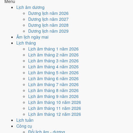
Menu
Năm sinh
Can chi
Con giáp
Tuổi mụ
Tuổi dương
Lịch âm dương
2026
Bính Ngọ
Ngựa
1
0
Dương lịch năm 2026
2025
Ất Tỵ
Rắn
2
1
Dương lịch năm 2027
2024
Giáp Thìn
Rồng
3
2
Dương lịch năm 2028
2023
Quý Mão
Mèo
4
3
Dương lịch năm 2029
2022
Nhâm Dần
Hổ
5
4
Âm lịch ngày mai
2021
Tân Sửu
Trâu
6
5
Lịch tháng
2020
Canh Tý
Chuột
7
6
Lịch âm tháng 1 năm 2026
2019
Kỷ Hợi
Heo
8
7
Lịch âm tháng 2 năm 2026
2018
Mậu Tuất
Chó
9
8
Lịch âm tháng 3 năm 2026
2017
Đinh Dậu
Gà
10
9
Lịch âm tháng 4 năm 2026
2016
Bính Thân
Khỉ
11
10
Lịch âm tháng 5 năm 2026
2015
Ất Mùi
Dê
12
11
Lịch âm tháng 6 năm 2026
2014
Giáp Ngọ
Ngựa
13
12
Lịch âm tháng 7 năm 2026
2013
Quý Tỵ
Rắn
14
13
Lịch âm tháng 8 năm 2026
2012
Nhâm Thìn
Rồng
15
14
Lịch âm tháng 9 năm 2026
2011
Tân Mão
Mèo
16
15
Lịch âm tháng 10 năm 2026
2010
Canh Dần
Hổ
17
16
Lịch âm tháng 11 năm 2026
2009
Kỷ Sửu
Trâu
18
17
Lịch âm tháng 12 năm 2026
2008
Mậu Tý
Chuột
19
18
Lịch tuần
2007
Đinh Hợi
Heo
20
19
Công cụ
2006
Bính Tuất
Chó
21
20
Đổi lịch âm - dương