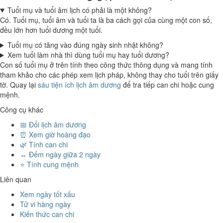
Tuổi mụ và tuổi âm lịch có phải là một không?
Có. Tuổi mụ, tuổi âm và tuổi ta là ba cách gọi của cùng một con số,
đều lớn hơn tuổi dương một tuổi.
Tuổi mụ có tăng vào đúng ngày sinh nhật không?
Xem tuổi làm nhà thì dùng tuổi mụ hay tuổi dương?
Con số tuổi mụ ở trên tính theo công thức thông dụng và mang tính
tham khảo cho các phép xem lịch pháp, không thay cho tuổi trên giấy
tờ. Quay lại
sáu tiện ích lịch âm dương
để tra tiếp can chi hoặc cung
mệnh.
Công cụ khác
📅 Đổi lịch âm dương
⏰ Xem giờ hoàng đạo
🌿 Tính can chi
↔️ Đếm ngày giữa 2 ngày
⭐ Tính cung mệnh
Liên quan
Xem ngày tốt xấu
Tử vi hàng ngày
Kiến thức can chi