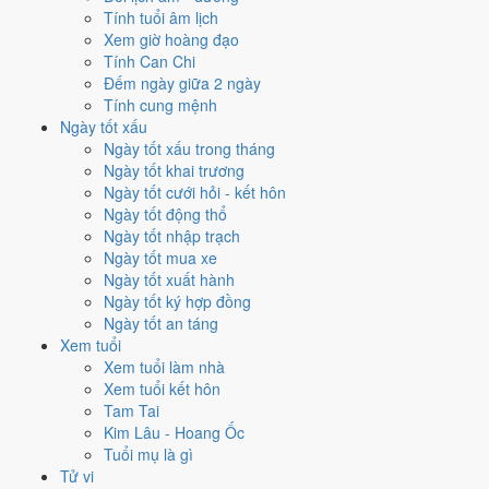
2005
Ất Dậu
Gà
22
21
Tính tuổi âm lịch
2004
Giáp Thân
Khỉ
23
22
Xem giờ hoàng đạo
2003
Quý Mùi
Dê
24
23
Tính Can Chi
2002
Nhâm Ngọ
Ngựa
25
24
Đếm ngày giữa 2 ngày
2001
Tân Tỵ
Rắn
26
25
Tính cung mệnh
2000
Canh Thìn
Rồng
27
26
Ngày tốt xấu
1999
Kỷ Mão
Mèo
28
27
Ngày tốt xấu trong tháng
1998
Mậu Dần
Hổ
29
28
Ngày tốt khai trương
1997
Đinh Sửu
Trâu
30
29
Ngày tốt cưới hỏi - kết hôn
1996
Bính Tý
Chuột
31
30
Ngày tốt động thổ
1995
Ất Hợi
Heo
32
31
Ngày tốt nhập trạch
1994
Giáp Tuất
Chó
33
32
Ngày tốt mua xe
1993
Quý Dậu
Gà
34
33
Ngày tốt xuất hành
1992
Nhâm Thân
Khỉ
35
34
Ngày tốt ký hợp đồng
1991
Tân Mùi
Dê
36
35
Ngày tốt an táng
1990
Canh Ngọ
Ngựa
37
36
Xem tuổi
1989
Kỷ Tỵ
Rắn
38
37
Xem tuổi làm nhà
1988
Mậu Thìn
Rồng
39
38
Xem tuổi kết hôn
1987
Đinh Mão
Mèo
40
39
Tam Tai
1986
Bính Dần
Hổ
41
40
Kim Lâu - Hoang Ốc
1985
Ất Sửu
Trâu
42
41
Tuổi mụ là gì
1984
Giáp Tý
Chuột
43
42
Tử vi