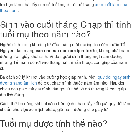
tra hạn làm nhà, lấy con số tuổi mụ ở trên rồi sang
xem tuổi làm nhà
theo năm
.
Sinh vào cuối tháng Chạp thì tính
tuổi mụ theo năm nào?
Người sinh trong khoảng từ đầu tháng một dương lịch đến trước Tết
Nguyên đán mang
can chi của năm âm lịch trước
, không phải năm
dương trên giấy khai sinh. Ví dụ người sinh tháng một năm dương
nhưng Tết năm đó rơi vào tháng hai thì vẫn thuộc con giáp của năm
cũ.
Ba cách xử lý khi rơi vào trường hợp giáp ranh. Một,
quy đổi ngày sinh
dương sang âm lịch
để biết chắc mình thuộc năm âm nào. Hai, đối
chiếu con giáp mà gia đình vẫn gọi từ nhỏ, vì đó thường là con giáp
âm lịch đúng.
Cách thứ ba dùng khi hai cách trên lệch nhau: lấy kết quả quy đổi làm
chuẩn cho việc xem lịch pháp, giữ năm dương cho giấy tờ.
Tuổi mụ được tính thế nào?