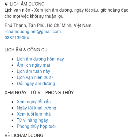
☯
LỊCH ÂM DƯƠNG
Lịch vạn niên - Xem lịch âm dương, ngày tốt xấu, giờ hoàng đạo
cho mọi việc khởi sự thuận lợi.
Phú Thạnh, Tân Phú
,
Hồ Chí Minh
,
Việt Nam
lichamduong.net@gmail.com
0387139054
LỊCH ÂM & CÔNG CỤ
Lịch âm dương hôm nay
Âm lịch ngày mai
Lịch âm tuần này
Lịch vạn niên 2027
Đổi ngày âm dương
XEM NGÀY · TỬ VI · PHONG THỦY
Xem ngày tốt xấu
Ngày tốt khai trương
Xem tuổi làm nhà
Tử vi hàng ngày
Phong thủy hợp tuổi
VỀ LICHAMDUONG