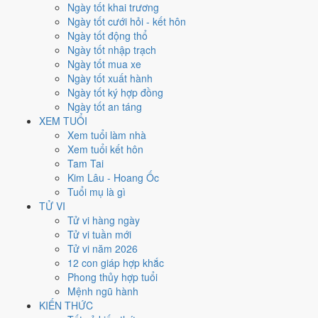
Ngày tốt khai trương
Xem kết quả
Ngày tốt cưới hỏi - kết hôn
Kết quả
Ngày tốt động thổ
Năm 1996 (Bính Tý) -
31
tuổi mụ /
30
tuổi dương
Ngày tốt nhập trạch
Năm sinh
Ngày tốt mua xe
1996
Ngày tốt xuất hành
Can chi
Ngày tốt ký hợp đồng
Bính Tý
Ngày tốt an táng
Con giáp
XEM TUỔI
Tý (Chuột)
Xem tuổi làm nhà
Tuổi mụ (âm)
Xem tuổi kết hôn
31
Tam Tai
Tuổi dương
Kim Lâu - Hoang Ốc
30
Tuổi mụ là gì
Thế hệ
TỬ VI
9x
Tử vi hàng ngày
Tốt nghiệp THPT (dự kiến)
Tử vi tuần mới
2013
Tử vi năm 2026
12 con giáp hợp khắc
Sinh năm 1996 thì năm 2026 bao
Phong thủy hợp tuổi
Mệnh ngũ hành
nhiêu tuổi mụ?
KIẾN THỨC