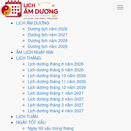
Toggle
navigat
LỊCH ÂM DƯƠNG
Trang chủ
Dương lịch năm 2026
Công cụ
Dương lịch năm 2027
Tính tuổi âm lịch
Dương lịch năm 2028
Dương lịch năm 2029
Tra tuổi mụ và tuổi dương
ÂM LỊCH NGÀY MAI
LỊCH THÁNG
theo năm sinh
Lịch dương tháng 8 năm 2026
Lịch dương tháng 9 năm 2026
Lịch dương tháng 10 năm 2026
Cập nhật: 31/07/2026
Lịch dương tháng 11 năm 2026
Tuổi âm lịch
, quen gọi là
tuổi mụ
, luôn lớn hơn tuổi dương một tuổi vì
Lịch dương tháng 12 năm 2026
người xưa tính cả thời gian trong bụng mẹ. Nhập năm sinh, trang trả
Lịch dương tháng 1 năm 2027
về tuổi mụ của năm nay kèm can chi và con giáp, là ba dữ kiện dùng
Lịch dương tháng 2 năm 2027
cho hầu hết phép xem tuổi.
Lịch dương tháng 3 năm 2027
Lịch dương tháng 4 năm 2027
Chọn năm sinh dương lịch
LỊCH TUẦN
Năm sinh dương lịch
NGÀY TỐT XẤU
Ngày tốt xấu trong tháng