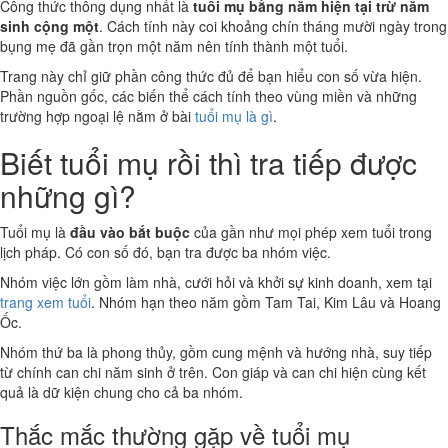
Công thức thông dụng nhất là
tuổi mụ bằng năm hiện tại trừ năm
sinh cộng một
. Cách tính này coi khoảng chín tháng mười ngày trong
bụng mẹ đã gần trọn một năm nên tính thành một tuổi.
Trang này chỉ giữ phần công thức đủ để bạn hiểu con số vừa hiện.
Phần nguồn gốc, các biến thể cách tính theo vùng miền và những
trường hợp ngoại lệ nằm ở bài
tuổi mụ là gì
.
Biết tuổi mụ rồi thì tra tiếp được
những gì?
Tuổi mụ là
đầu vào bắt buộc
của gần như mọi phép xem tuổi trong
lịch pháp. Có con số đó, bạn tra được ba nhóm việc.
Nhóm việc lớn gồm làm nhà, cưới hỏi và khởi sự kinh doanh, xem tại
trang xem tuổi
. Nhóm hạn theo năm gồm Tam Tai, Kim Lâu và Hoang
Ốc.
Nhóm thứ ba là phong thủy, gồm cung mệnh và hướng nhà, suy tiếp
từ chính can chi năm sinh ở trên. Con giáp và can chi hiện cùng kết
quả là dữ kiện chung cho cả ba nhóm.
Thắc mắc thường gặp về tuổi mụ