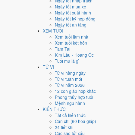
Ngày tốt nhập trạch
4
Ngày tốt mua xe
Ngày quý hiếm
Ngày tốt xuất hành
Ngày tốt ký hợp đồng
Lịch âm dương tháng 12/202
Ngày tốt an táng
XEM TUỔI
Tháng
Năm
Xem tuổi làm nhà
XEM
Xem tuổi kết hôn
Lưới lịch dưới đây trải đủ
31 ngày
của tháng 12/2026. Mỗ
Tam Tai
mức Xấu trở xuống
.
Kim Lâu - Hoang Ốc
T2
T3
T4
Tuổi mụ là gì
2
2
TỬ VI
30
22/10
Mậu Thân
1
23/10
Kỷ Dậu
Hắc
Ho
Tử vi hàng ngày
8
30/10
Bính Thìn
Tử vi tuần mới
★
7
29/10
Ất Mão
Thiên Đức
9
1
Hoàng
Tử vi năm 2026
14
6/11
Nhâm Tuất
Nguyệt
12 con giáp hợp khắc
15
7/11
Quý Hợi
Hắc
16
Đức
Phong thủy hợp tuổi
22
14/11
Canh Ngọ
Mệnh ngũ hành
21
13/11
Kỷ Tỵ
Hắc
23
Hoàng
KIẾN THỨC
29
21/11
Đinh Sửu
Tất cả kiến thức
28
20/11
Bính Tý
Hoàng
30
Hoàng
Can chi (60 hoa giáp)
Rất tốt
Tốt
Bình thường
Xấu
Rất xấu
★ Thiên Đức · ✨ Th
24 tiết khí
Các sao tốt xấu