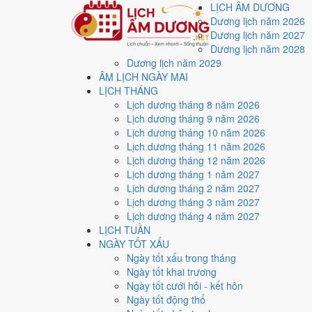
LỊCH ÂM DƯƠNG
Dương lịch năm 2026
Dương lịch năm 2027
Dương lịch năm 2028
Dương lịch năm 2029
Trang chủ
ÂM LỊCH NGÀY MAI
Lịch năm 2026
LỊCH THÁNG
Tháng 12/2026
Lịch dương tháng 8 năm 2026
Lịch âm dương tháng 
Lịch dương tháng 9 năm 2026
Lịch dương tháng 10 năm 2026
Lịch dương tháng 11 năm 2026
Tháng 12/2026 ứng với tháng 10 và 11 âm lịch năm Bín
Lịch dương tháng 12 năm 2026
Lịch dương tháng 1 năm 2027
Tháng 12/2026 có
31 ngày
, gồm 8 ngày thuộc tháng 10
Lịch dương tháng 2 năm 2027
Thang 5 bậc dùng chung với trang chi tiết từng ngày cho
Lịch dương tháng 3 năm 2027
Lịch dương tháng 4 năm 2027
Xét theo từng việc,
động thổ
rộng cửa nhất với
18 ngày
LỊCH TUẦN
2
NGÀY TỐT XẤU
Ngày rất tốt
Ngày tốt xấu trong tháng
3
Ngày tốt khai trương
Ngày tốt
Ngày tốt cưới hỏi - kết hôn
13
Ngày tốt động thổ
Ngày xấu