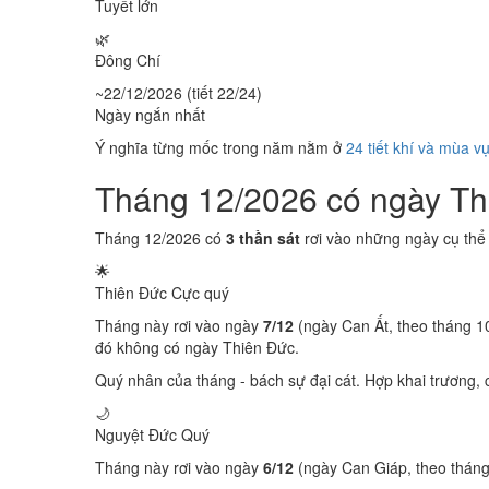
Tuyết lớn
🌿
Đông Chí
~22/12/2026 (tiết 22/24)
Ngày ngắn nhất
Ý nghĩa từng mốc trong năm nằm ở
24 tiết khí và mùa v
Tháng 12/2026 có ngày T
Tháng 12/2026 có
3 thần sát
rơi vào những ngày cụ thể
🌟
Thiên Đức
Cực quý
Tháng này rơi vào ngày
7/12
(ngày Can Ất, theo tháng 1
đó không có ngày Thiên Đức.
Quý nhân của tháng - bách sự đại cát. Hợp khai trương, c
🌙
Nguyệt Đức
Quý
Tháng này rơi vào ngày
6/12
(ngày Can Giáp, theo thán