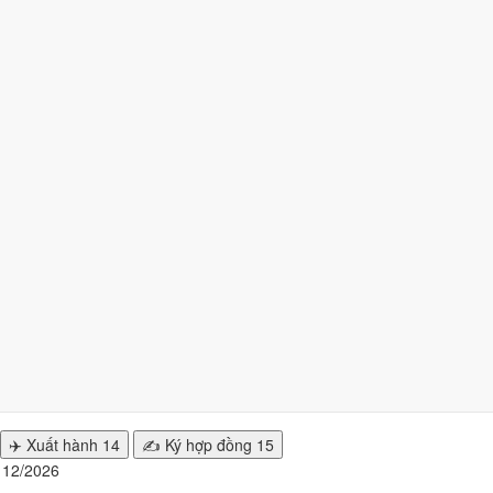
026 nhiều ngày tốt nhất?
2 ngày
từ mức Tốt trở lên. Kém nhất là
tuần 4 (21/12 - 27/12)
với
4 n
n hiện tại
.
nhất
2/2026 để cưới hỏi, khai trương?
y đẹp của từng việc không trùng nhau. Tháng 12/2026 rộng cửa nhất 
✈️ Xuất hành
14
✍️ Ký hợp đồng
15
g 12/2026