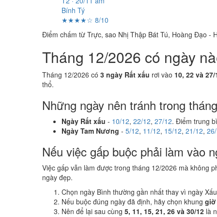
T2 · 20/11 âm
Bính Tý
★★★★☆ 8/10
Điểm chấm từ Trực, sao Nhị Thập Bát Tú, Hoàng Đạo - H
Tháng 12/2026 có ngày nào 
Tháng 12/2026 có
3 ngày Rất xấu
rơi vào
10, 22 và 27/
thổ.
Những ngày nên tránh trong thán
Ngày Rất xấu
-
10/12
,
22/12
,
27/12
. Điểm trung b
Ngày Tam Nương
-
5/12
,
11/12
,
15/12
,
21/12
,
26
Nếu việc gấp buộc phải làm vào n
Việc gấp vẫn làm được trong tháng 12/2026 mà không p
ngày đẹp.
Chọn ngày Bình thường gần nhất thay vì ngày Xấu
Nếu buộc đúng ngày đã định, hãy chọn khung
giờ
Nên để lại sau cùng
5, 11, 15, 21, 26 và 30/12
là 