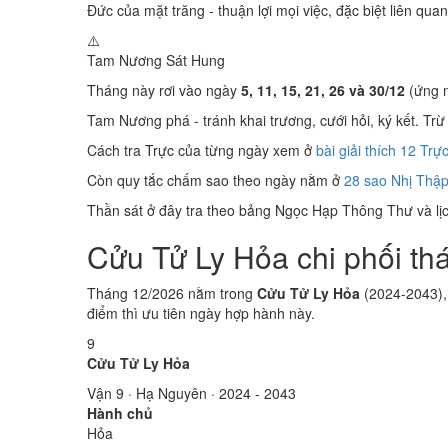
Đức của mặt trăng - thuận lợi mọi việc, đặc biệt liên quan
⚠️
Tam Nương Sát
Hung
Tháng này rơi vào ngày
5, 11, 15, 21, 26 và 30/12
(ứng n
Tam Nương phá - tránh khai trương, cưới hỏi, ký kết. Trừ 
Cách tra Trực của từng ngày xem ở
bài giải thích 12 Trự
Còn quy tắc chấm sao theo ngày nằm ở
28 sao Nhị Thập
Thần sát ở đây tra theo bảng Ngọc Hạp Thông Thư và lịch
Cửu Tử Ly Hỏa chi phối th
Tháng 12/2026 nằm trong
Cửu Tử Ly Hỏa
(2024-2043),
điểm thì ưu tiên ngày hợp hành này.
9
Cửu Tử Ly Hỏa
Vận 9 · Hạ Nguyên · 2024 - 2043
Hành chủ
Hỏa