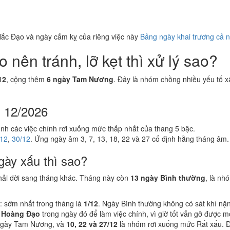
ắc Đạo và ngày cấm kỵ của riêng việc này
Bảng ngày khai trương cả 
nên tránh, lỡ kẹt thì xử lý sao?
12
, cộng thêm
6 ngày Tam Nương
. Đây là nhóm chồng nhiều yếu tố xấ
g 12/2026
ình các việc chính rơi xuống mức thấp nhất của thang 5 bậc.
/12
,
30/12
. Ứng ngày âm 3, 7, 13, 18, 22 và 27 cố định hằng tháng âm.
gày xấu thì sao?
hải dời sang tháng khác. Tháng này còn
13 ngày Bình thường
, là nh
: sớm nhất trong tháng là
1/12
. Ngày Bình thường không có sát khí nặ
 Hoàng Đạo
trong ngày đó để làm việc chính, vì giờ tốt vẫn gỡ được 
ngày Tam Nương, và
10, 22 và 27/12
là nhóm rơi xuống mức Rất xấu. Đâ