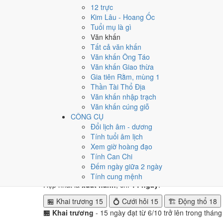
Tuần nào trong tháng 12/2
12 trực
Kim Lâu - Hoang Ốc
Ngày tốt tháng 12/2026 dồn về
tuần 2 (7/12 - 13/12)
với
Tuổi mụ là gì
2, né tuần 4.
Văn khấn
Tất cả văn khấn
Muốn xem sát hơn từng ngày trong một tuần, mở
lịch tuầ
Văn khấn Ông Táo
Văn khấn Giao thừa
Bảng thống kê ngày tốt xấu theo tuần
Gia tiên Rằm, mùng 1
Tuần
Ngày dương
Tốt
Xấu
Phân bố
Đánh giá
Thần Tài Thổ Địa
Tuần 1
1/12 - 6/12
1
3
⚠️ Cần thận trọng
Văn khấn nhập trạch
Tuần 2
7/12 - 13/12
2
3
✅ Tốt nhất tháng
Văn khấn cúng giỗ
Tuần 3
14/12 - 20/12
0
3
⚠️ Cần thận trọng
CÔNG CỤ
Tuần 4
21/12 - 27/12
1
4
⚠️ Nhiều ngày xấu 
Đổi lịch âm - dương
Tuần 5
28/12 - 31/12
1
0
✅ Tốt
Tính tuổi âm lịch
Xem giờ hoàng đạo
Ngày nào đẹp nhất tháng 1
Tính Can Chi
Đếm ngày giữa 2 ngày
Mỗi việc chấm theo bộ Trực và sao 28 Tú riêng nên ngà
Tính cung mệnh
Hẹp nhất là
xuất hành
, chỉ
14 ngày
.
🏪 Khai trương
15
💍 Cưới hỏi
15
🏗️ Động thổ
18
🏪 Khai trương
- 15 ngày đạt từ 6/10 trở lên trong thán