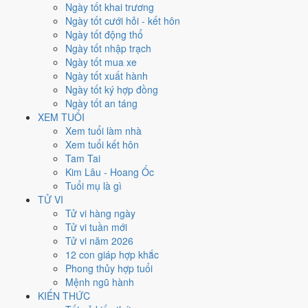
Ngày tốt khai trương
Xem kết quả
Ngày tốt cưới hỏi - kết hôn
Kết quả
Ngày tốt động thổ
Năm 1996 (Bính Tý) -
31
tuổi mụ /
30
tuổi dương
Ngày tốt nhập trạch
Năm sinh
Ngày tốt mua xe
1996
Ngày tốt xuất hành
Can chi
Ngày tốt ký hợp đồng
Bính Tý
Ngày tốt an táng
Con giáp
XEM TUỔI
Tý (Chuột)
Xem tuổi làm nhà
Tuổi mụ (âm)
Xem tuổi kết hôn
31
Tam Tai
Tuổi dương
Kim Lâu - Hoang Ốc
30
Tuổi mụ là gì
Thế hệ
TỬ VI
9x
Tử vi hàng ngày
Tốt nghiệp THPT (dự kiến)
Tử vi tuần mới
2013
Tử vi năm 2026
12 con giáp hợp khắc
Sinh năm 1996 thì năm 2026 bao
Phong thủy hợp tuổi
Mệnh ngũ hành
nhiêu tuổi mụ?
KIẾN THỨC