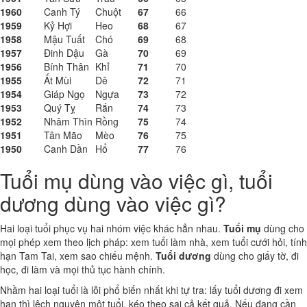
1960
Canh Tý
Chuột
67
66
1959
Kỷ Hợi
Heo
68
67
1958
Mậu Tuất
Chó
69
68
1957
Đinh Dậu
Gà
70
69
1956
Bính Thân
Khỉ
71
70
1955
Ất Mùi
Dê
72
71
1954
Giáp Ngọ
Ngựa
73
72
1953
Quý Tỵ
Rắn
74
73
1952
Nhâm Thìn
Rồng
75
74
1951
Tân Mão
Mèo
76
75
1950
Canh Dần
Hổ
77
76
Tuổi mụ dùng vào việc gì, tuổi
dương dùng vào việc gì?
Hai loại tuổi phục vụ hai nhóm việc khác hẳn nhau.
Tuổi mụ
dùng cho
mọi phép xem theo lịch pháp: xem tuổi làm nhà, xem tuổi cưới hỏi, tính
hạn Tam Tai, xem sao chiếu mệnh.
Tuổi dương
dùng cho giấy tờ, đi
học, đi làm và mọi thủ tục hành chính.
Nhầm hai loại tuổi là lỗi phổ biến nhất khi tự tra: lấy tuổi dương đi xem
hạn thì lệch nguyên một tuổi, kéo theo sai cả kết quả. Nếu đang cần