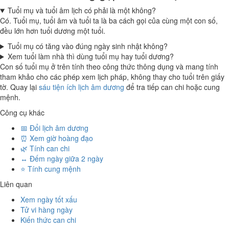
Tuổi mụ và tuổi âm lịch có phải là một không?
Có. Tuổi mụ, tuổi âm và tuổi ta là ba cách gọi của cùng một con số,
đều lớn hơn tuổi dương một tuổi.
Tuổi mụ có tăng vào đúng ngày sinh nhật không?
Xem tuổi làm nhà thì dùng tuổi mụ hay tuổi dương?
Con số tuổi mụ ở trên tính theo công thức thông dụng và mang tính
tham khảo cho các phép xem lịch pháp, không thay cho tuổi trên giấy
tờ. Quay lại
sáu tiện ích lịch âm dương
để tra tiếp can chi hoặc cung
mệnh.
Công cụ khác
📅 Đổi lịch âm dương
⏰ Xem giờ hoàng đạo
🌿 Tính can chi
↔️ Đếm ngày giữa 2 ngày
⭐ Tính cung mệnh
Liên quan
Xem ngày tốt xấu
Tử vi hàng ngày
Kiến thức can chi