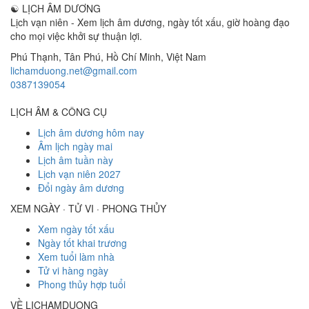
☯
LỊCH ÂM DƯƠNG
Lịch vạn niên - Xem lịch âm dương, ngày tốt xấu, giờ hoàng đạo
cho mọi việc khởi sự thuận lợi.
Phú Thạnh, Tân Phú
,
Hồ Chí Minh
,
Việt Nam
lichamduong.net@gmail.com
0387139054
LỊCH ÂM & CÔNG CỤ
Lịch âm dương hôm nay
Âm lịch ngày mai
Lịch âm tuần này
Lịch vạn niên 2027
Đổi ngày âm dương
XEM NGÀY · TỬ VI · PHONG THỦY
Xem ngày tốt xấu
Ngày tốt khai trương
Xem tuổi làm nhà
Tử vi hàng ngày
Phong thủy hợp tuổi
VỀ LICHAMDUONG