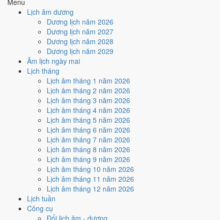
Menu
Năm sinh
Can chi
Con giáp
Tuổi mụ
Tuổi dương
Lịch âm dương
2026
Bính Ngọ
Ngựa
1
0
Dương lịch năm 2026
2025
Ất Tỵ
Rắn
2
1
Dương lịch năm 2027
2024
Giáp Thìn
Rồng
3
2
Dương lịch năm 2028
2023
Quý Mão
Mèo
4
3
Dương lịch năm 2029
2022
Nhâm Dần
Hổ
5
4
Âm lịch ngày mai
2021
Tân Sửu
Trâu
6
5
Lịch tháng
2020
Canh Tý
Chuột
7
6
Lịch âm tháng 1 năm 2026
2019
Kỷ Hợi
Heo
8
7
Lịch âm tháng 2 năm 2026
2018
Mậu Tuất
Chó
9
8
Lịch âm tháng 3 năm 2026
2017
Đinh Dậu
Gà
10
9
Lịch âm tháng 4 năm 2026
2016
Bính Thân
Khỉ
11
10
Lịch âm tháng 5 năm 2026
2015
Ất Mùi
Dê
12
11
Lịch âm tháng 6 năm 2026
2014
Giáp Ngọ
Ngựa
13
12
Lịch âm tháng 7 năm 2026
2013
Quý Tỵ
Rắn
14
13
Lịch âm tháng 8 năm 2026
2012
Nhâm Thìn
Rồng
15
14
Lịch âm tháng 9 năm 2026
2011
Tân Mão
Mèo
16
15
Lịch âm tháng 10 năm 2026
2010
Canh Dần
Hổ
17
16
Lịch âm tháng 11 năm 2026
2009
Kỷ Sửu
Trâu
18
17
Lịch âm tháng 12 năm 2026
2008
Mậu Tý
Chuột
19
18
Lịch tuần
2007
Đinh Hợi
Heo
20
19
Công cụ
2006
Bính Tuất
Chó
21
20
Đổi lịch âm - dương