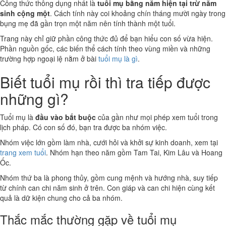
Công thức thông dụng nhất là
tuổi mụ bằng năm hiện tại trừ năm
sinh cộng một
. Cách tính này coi khoảng chín tháng mười ngày trong
bụng mẹ đã gần trọn một năm nên tính thành một tuổi.
Trang này chỉ giữ phần công thức đủ để bạn hiểu con số vừa hiện.
Phần nguồn gốc, các biến thể cách tính theo vùng miền và những
trường hợp ngoại lệ nằm ở bài
tuổi mụ là gì
.
Biết tuổi mụ rồi thì tra tiếp được
những gì?
Tuổi mụ là
đầu vào bắt buộc
của gần như mọi phép xem tuổi trong
lịch pháp. Có con số đó, bạn tra được ba nhóm việc.
Nhóm việc lớn gồm làm nhà, cưới hỏi và khởi sự kinh doanh, xem tại
trang xem tuổi
. Nhóm hạn theo năm gồm Tam Tai, Kim Lâu và Hoang
Ốc.
Nhóm thứ ba là phong thủy, gồm cung mệnh và hướng nhà, suy tiếp
từ chính can chi năm sinh ở trên. Con giáp và can chi hiện cùng kết
quả là dữ kiện chung cho cả ba nhóm.
Thắc mắc thường gặp về tuổi mụ