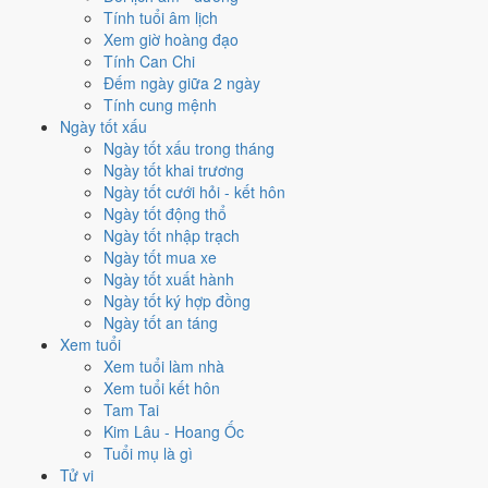
2005
Ất Dậu
Gà
22
21
Tính tuổi âm lịch
2004
Giáp Thân
Khỉ
23
22
Xem giờ hoàng đạo
2003
Quý Mùi
Dê
24
23
Tính Can Chi
2002
Nhâm Ngọ
Ngựa
25
24
Đếm ngày giữa 2 ngày
2001
Tân Tỵ
Rắn
26
25
Tính cung mệnh
2000
Canh Thìn
Rồng
27
26
Ngày tốt xấu
1999
Kỷ Mão
Mèo
28
27
Ngày tốt xấu trong tháng
1998
Mậu Dần
Hổ
29
28
Ngày tốt khai trương
1997
Đinh Sửu
Trâu
30
29
Ngày tốt cưới hỏi - kết hôn
1996
Bính Tý
Chuột
31
30
Ngày tốt động thổ
1995
Ất Hợi
Heo
32
31
Ngày tốt nhập trạch
1994
Giáp Tuất
Chó
33
32
Ngày tốt mua xe
1993
Quý Dậu
Gà
34
33
Ngày tốt xuất hành
1992
Nhâm Thân
Khỉ
35
34
Ngày tốt ký hợp đồng
1991
Tân Mùi
Dê
36
35
Ngày tốt an táng
1990
Canh Ngọ
Ngựa
37
36
Xem tuổi
1989
Kỷ Tỵ
Rắn
38
37
Xem tuổi làm nhà
1988
Mậu Thìn
Rồng
39
38
Xem tuổi kết hôn
1987
Đinh Mão
Mèo
40
39
Tam Tai
1986
Bính Dần
Hổ
41
40
Kim Lâu - Hoang Ốc
1985
Ất Sửu
Trâu
42
41
Tuổi mụ là gì
1984
Giáp Tý
Chuột
43
42
Tử vi