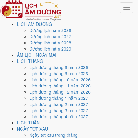
Toggle
navigat
LỊCH ÂM DƯƠNG
Trang chủ
Dương lịch năm 2026
Công cụ
Dương lịch năm 2027
Tính tuổi âm lịch
Dương lịch năm 2028
Dương lịch năm 2029
Tra tuổi mụ và tuổi dương
ÂM LỊCH NGÀY MAI
LỊCH THÁNG
theo năm sinh
Lịch dương tháng 8 năm 2026
Lịch dương tháng 9 năm 2026
Lịch dương tháng 10 năm 2026
Cập nhật: 31/07/2026
Lịch dương tháng 11 năm 2026
Tuổi âm lịch
, quen gọi là
tuổi mụ
, luôn lớn hơn tuổi dương một tuổi vì
Lịch dương tháng 12 năm 2026
người xưa tính cả thời gian trong bụng mẹ. Nhập năm sinh, trang trả
Lịch dương tháng 1 năm 2027
về tuổi mụ của năm nay kèm can chi và con giáp, là ba dữ kiện dùng
Lịch dương tháng 2 năm 2027
cho hầu hết phép xem tuổi.
Lịch dương tháng 3 năm 2027
Lịch dương tháng 4 năm 2027
Chọn năm sinh dương lịch
LỊCH TUẦN
Năm sinh dương lịch
NGÀY TỐT XẤU
Ngày tốt xấu trong tháng