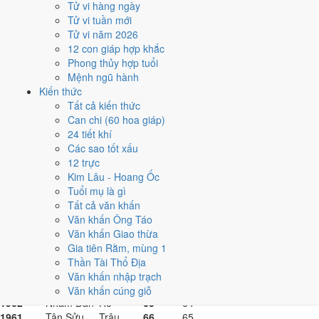
1983
Quý Hợi
Heo
44
43
Tử vi hàng ngày
1982
Nhâm Tuất
Chó
45
44
Tử vi tuần mới
1981
Tân Dậu
Gà
46
45
Tử vi năm 2026
1980
Canh Thân
Khỉ
47
46
12 con giáp hợp khắc
1979
Kỷ Mùi
Dê
48
47
Phong thủy hợp tuổi
1978
Mậu Ngọ
Ngựa
49
48
Mệnh ngũ hành
1977
Đinh Tỵ
Rắn
50
49
Kiến thức
1976
Bính Thìn
Rồng
51
50
Tất cả kiến thức
1975
Ất Mão
Mèo
52
51
Can chi (60 hoa giáp)
1974
Giáp Dần
Hổ
53
52
24 tiết khí
1973
Quý Sửu
Trâu
54
53
Các sao tốt xấu
1972
Nhâm Tý
Chuột
55
54
12 trực
1971
Tân Hợi
Heo
56
55
Kim Lâu - Hoang Ốc
1970
Canh Tuất
Chó
57
56
Tuổi mụ là gì
1969
Kỷ Dậu
Gà
58
57
Tất cả văn khấn
1968
Mậu Thân
Khỉ
59
58
Văn khấn Ông Táo
1967
Đinh Mùi
Dê
60
59
Văn khấn Giao thừa
1966
Bính Ngọ
Ngựa
61
60
Gia tiên Rằm, mùng 1
1965
Ất Tỵ
Rắn
62
61
Thần Tài Thổ Địa
1964
Giáp Thìn
Rồng
63
62
Văn khấn nhập trạch
1963
Quý Mão
Mèo
64
63
Văn khấn cúng giỗ
1962
Nhâm Dần
Hổ
65
64
1961
Tân Sửu
Trâu
66
65