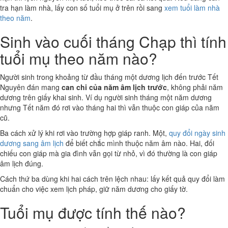
tra hạn làm nhà, lấy con số tuổi mụ ở trên rồi sang
xem tuổi làm nhà
theo năm
.
Sinh vào cuối tháng Chạp thì tính
tuổi mụ theo năm nào?
Người sinh trong khoảng từ đầu tháng một dương lịch đến trước Tết
Nguyên đán mang
can chi của năm âm lịch trước
, không phải năm
dương trên giấy khai sinh. Ví dụ người sinh tháng một năm dương
nhưng Tết năm đó rơi vào tháng hai thì vẫn thuộc con giáp của năm
cũ.
Ba cách xử lý khi rơi vào trường hợp giáp ranh. Một,
quy đổi ngày sinh
dương sang âm lịch
để biết chắc mình thuộc năm âm nào. Hai, đối
chiếu con giáp mà gia đình vẫn gọi từ nhỏ, vì đó thường là con giáp
âm lịch đúng.
Cách thứ ba dùng khi hai cách trên lệch nhau: lấy kết quả quy đổi làm
chuẩn cho việc xem lịch pháp, giữ năm dương cho giấy tờ.
Tuổi mụ được tính thế nào?