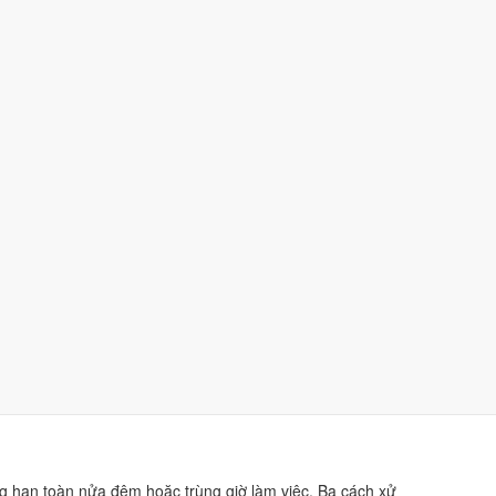
m
9.3/10
(Ngày Đại Cát) - đọc
toàn bộ luận giải ngày 9/8
cho việc trọng đại.
iờ hành chính. Khung sớm nhất trong ngày là
Dần (03h-
 gọn trong ba mức.
 khoảng từ 7 giờ đến 17 giờ. Việc riêng như xuất hành,
ờ hoàng đạo làm
thời điểm bắt đầu
, không cần trọn việc
g hạn toàn nửa đêm hoặc trùng giờ làm việc. Ba cách xử