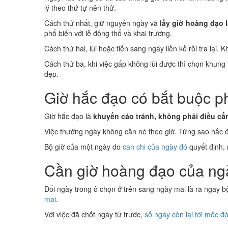
lý theo thứ tự nên thử.
Cách thứ nhất, giữ nguyên ngày và
lấy giờ hoàng đạo 
phổ biến với lễ động thổ và khai trương.
Cách thứ hai, lùi hoặc tiến sang ngày liền kề rồi tra lại
Cách thứ ba, khi việc gấp không lùi được thì chọn khung 
đẹp.
Giờ hắc đạo có bắt buộc p
Giờ hắc đạo là
khuyến cáo tránh, không phải điều cấ
Việc thường ngày không cần né theo giờ. Từng sao hắc đạo
Bộ giờ của một ngày do
can chi của ngày đó
quyết định, 
Cần giờ hoàng đạo của ng
Đổi ngày trong ô chọn ở trên sang ngày mai là ra ngay b
mai
.
Với việc đã chốt ngày từ trước,
số ngày còn lại tới mốc đ