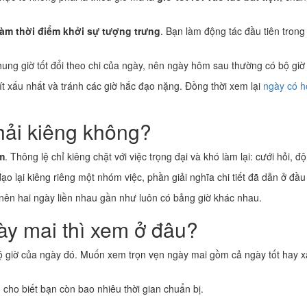
làm thời điểm khởi sự tượng trưng
. Bạn làm động tác đầu tiên trong 
. Khung giờ tốt đổi theo chi của ngày, nên ngày hôm sau thường có bộ gi
ít xấu nhất và tránh các giờ hắc đạo nặng. Đồng thời xem lại
ngày có h
hải kiêng không?
m
. Thông lệ chỉ kiêng chặt với việc trọng đại và khó làm lại: cưới hỏi, 
 lại kiêng riêng một nhóm việc, phần giải nghĩa chi tiết đã dẫn ở đầu
nên hai ngày liền nhau gần như luôn có bảng giờ khác nhau.
ày mai thì xem ở đâu?
ộ giờ của ngày đó. Muốn xem trọn vẹn ngày mai gồm cả ngày tốt hay xấu
ó
cho biết bạn còn bao nhiêu thời gian chuẩn bị.