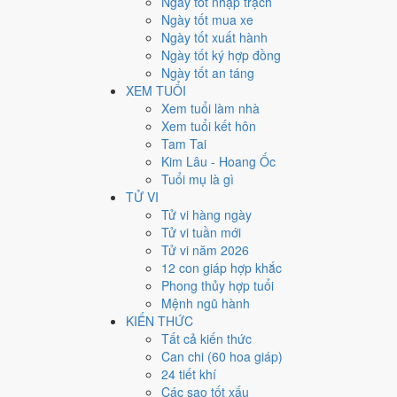
Ngày tốt nhập trạch
Kết quả
Ngày tốt mua xe
Ngày tốt xuất hành
Ngày 9/8/2026 dương (27/6/2026 âm)
Ngày tốt ký hợp đồng
Ngày tốt an táng
6 khung giờ hoàng đạo nên chọn
XEM TUỔI
Xem tuổi làm nhà
Các khung dưới đây là giờ tốt của ngày 9/8, mỗi khung k
Xem tuổi kết hôn
Tý
23h - 1h
Tam Tai
Dần
3h - 5h
Kim Lâu - Hoang Ốc
Mão
5h - 7h
Tuổi mụ là gì
Ngọ
11h - 13h
TỬ VI
Mùi
13h - 15h
Tử vi hàng ngày
Dậu
17h - 19h
Tử vi tuần mới
Tử vi năm 2026
6 khung giờ hắc đạo nên tránh
12 con giáp hợp khắc
Phong thủy hợp tuổi
Các khung dưới đây là giờ xấu của cùng ngày. Thông lệ ch
Mệnh ngũ hành
giờ.
KIẾN THỨC
Sửu
Tất cả kiến thức
1h - 3h
Thìn
Can chi (60 hoa giáp)
7h - 9h
Tỵ
24 tiết khí
9h - 11h
Thân
Các sao tốt xấu
15h - 17h