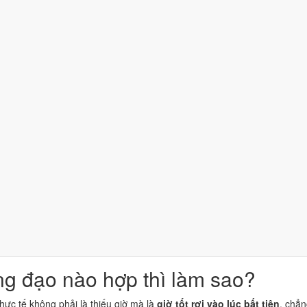
o việc của bạn không: ngày này là
Ất Mão
, Trực Thành, sao Mão, chấ
 giờ nào nên tránh?
đạo
là Tý, Dần, Mão, Ngọ, Mùi, Dậu, và 6 khung giờ hắc đạo nên tránh 
oặc Mùi (13h-15h) hoặc Dậu (17h-19h)
vì các khung này rơi trong g
ho việc của bạn?
với mọi việc, vì còn phụ thuộc việc đó cần buổi nào. Nguyên tắc chọn
n dâu thì chọn khung giờ hoàng đạo
rơi vào giờ hành chính
, thường là
 xong trước khi phát sinh việc khác. Việc kéo dài nhiều giờ thì lấy gi
g đạo nào hợp thì làm sao?
hực tế không phải là thiếu giờ mà là
giờ tốt rơi vào lúc bất tiện
, chẳn