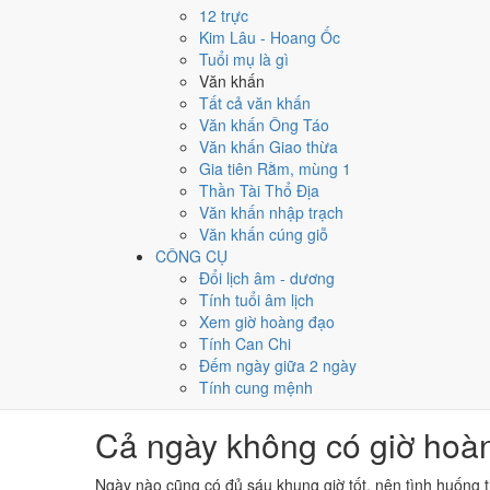
Tuất
12 trực
19h - 21h
Hợi
Kim Lâu - Hoang Ốc
21h - 23h
Biết giờ tốt rồi nhưng còn cần biết ngày 9/8 có thuận ch
Tuổi mụ là gì
(Ất Mão)
.
Văn khấn
Tất cả văn khấn
Ngày 9/8/2026 giờ nào tốt,
Văn khấn Ông Táo
Văn khấn Giao thừa
Gia tiên Rằm, mùng 1
Ngày 9/8/2026 là ngày
Ất Mão
, có
6 khung giờ hoàng 
Thần Tài Thổ Địa
Việc cần người khác có mặt thì đặt vào
Ngọ (11h-13h) h
Văn khấn nhập trạch
05h)
, hợp với việc riêng như xuất hành hay đặt bàn thờ.
Văn khấn cúng giỗ
CÔNG CỤ
Chọn giờ hoàng đạo nào c
Đổi lịch âm - dương
Tính tuổi âm lịch
Sáu khung giờ tốt trong ngày
không ngang giá trị nhau
Xem giờ hoàng đạo
Tính Can Chi
Việc cần người khác có mặt như ký kết, khai trương, đó
Đếm ngày giữa 2 ngày
đặt bàn thờ thì chọn khung
sớm nhất trong ngày
để làm
Tính cung mệnh
nằm trong khung đó.
Cả ngày không có giờ hoàn
Ngày nào cũng có đủ sáu khung giờ tốt, nên tình huống t