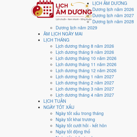
LỊCH ÂM DƯƠNG
Dương lịch năm 2026
Dương lịch năm 2027
Dương lịch năm 2028
Dương lịch năm 2029
Trang chủ
ÂM LỊCH NGÀY MAI
Công cụ
LỊCH THÁNG
Xem giờ hoàng đạo
Lịch dương tháng 8 năm 2026
Xem giờ hoàng đạo tr
Lịch dương tháng 9 năm 2026
Lịch dương tháng 10 năm 2026
Lịch dương tháng 11 năm 2026
Cập nhật: 31/07/2026
Lịch dương tháng 12 năm 2026
Lịch dương tháng 1 năm 2027
Mỗi ngày có
6 khung giờ hoàng đạo
và
6 khung giờ 
Lịch dương tháng 2 năm 2027
giờ, nên chọn được thời điểm cụ thể trong ngày chứ không
Lịch dương tháng 3 năm 2027
Muốn hiểu vì sao lại ra đúng những khung giờ này, xem
Lịch dương tháng 4 năm 2027
LỊCH TUẦN
Chiều ngược lại, sáu khung giờ còn lại do sao hắc đạo t
NGÀY TỐT XẤU
Chọn ngày cần xem giờ tốt
Ngày tốt xấu trong tháng
Ngày tốt khai trương
Ngày
Ngày tốt cưới hỏi - kết hôn
Ngày tốt động thổ
Xem kết quả