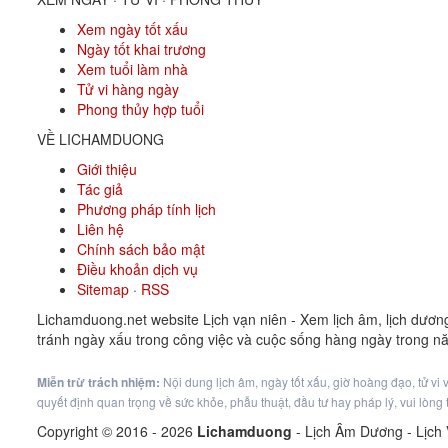
Xem ngày tốt xấu
Ngày tốt khai trương
Xem tuổi làm nhà
Tử vi hàng ngày
Phong thủy hợp tuổi
VỀ LICHAMDUONG
Giới thiệu
Tác giả
Phương pháp tính lịch
Liên hệ
Chính sách bảo mật
Điều khoản dịch vụ
Sitemap
·
RSS
Lichamduong.net website Lịch vạn niên - Xem lịch âm, lịch dươn
tránh ngày xấu trong công việc và cuộc sống hàng ngày trong n
Miễn trừ trách nhiệm:
Nội dung lịch âm, ngày tốt xấu, giờ hoàng đạo, tử vi
quyết định quan trọng về sức khỏe, phẫu thuật, đầu tư hay pháp lý, vui lòn
Copyright © 2016 -
2026
Lichamduong
- Lịch Âm Dương - Lịch