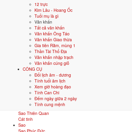
Sao
12 trực
Sao Vân Hớn
Kim Lâu - Hoang Ốc
Hung tinh
Tuổi mụ là gì
Sao
Văn khấn
Sao Thổ Tú
Tất cả văn khấn
Hung tinh
Văn khấn Ông Táo
Sao
Văn khấn Giao thừa
Sao Thái Bạch
Gia tiên Rằm, mùng 1
Hung tinh
Thần Tài Thổ Địa
Sao
Văn khấn nhập trạch
Sao La Hầu
Văn khấn cúng giỗ
Hung tinh
CÔNG CỤ
Sao
Đổi lịch âm - dương
Sao Kế Đô
Tính tuổi âm lịch
Hung tinh
Xem giờ hoàng đạo
Sao
Tính Can Chi
Sao Tam Tai
Đếm ngày giữa 2 ngày
Hung tinh
Tính cung mệnh
Sao
Sao Thiên Quan
Cát tinh
Sao
Sao Phúc Đức