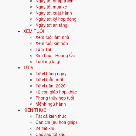
Ngày tốt nhập trạch
Cát · Hung
Ngày tốt mua xe
28 sao
Ngày tốt xuất hành
Nhị Thập Bát Tú
Ngày tốt ký hợp đồng
Xem cả 28 tú
Ngày tốt an táng
Sao
XEM TUỔI
Sao Hoàng Đạo
Xem tuổi làm nhà
Cát tinh
Xem tuổi kết hôn
Sao
Tam Tai
Sao Hắc Đạo
Kim Lâu - Hoang Ốc
Hung tinh
Tuổi mụ là gì
Sao
TỬ VI
Sao Thái Dương
Tử vi hàng ngày
Cát tinh
Tử vi tuần mới
Sao
Tử vi năm 2026
Sao Thái Âm
12 con giáp hợp khắc
Cát tinh
Phong thủy hợp tuổi
Sao
Mệnh ngũ hành
Sao Mộc Đức
KIẾN THỨC
Cát tinh
Tất cả kiến thức
Sao
Can chi (60 hoa giáp)
Sao Thủy Diệu
24 tiết khí
Cát tinh
Các sao tốt xấu