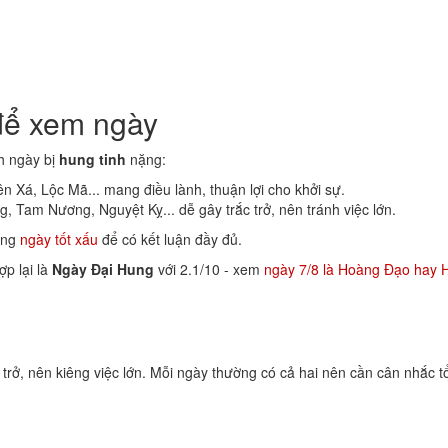
 để xem ngày
h ngày bị
hung tinh
nặng:
 Xá, Lộc Mã... mang điều lành, thuận lợi cho khởi sự.
 Tam Nương, Nguyệt Kỵ... dễ gây trắc trở, nên tránh việc lớn.
rang
ngày tốt xấu
để có kết luận đầy đủ.
ợp lại là
Ngày Đại Hung
với 2.1/10 - xem
ngày 7/8 là Hoàng Đạo hay 
c trở, nên kiêng việc lớn. Mỗi ngày thường có cả hai nên cần cân nhắc t