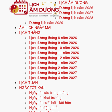
LỊCH ÂM DƯƠNG
Dương lịch năm 2026
Dương lịch năm 2027
Dương lịch năm 2028
Dương lịch năm 2029
Trang chủ
ÂM LỊCH NGÀY MAI
Kiến thức
LỊCH THÁNG
Các loại Sao
Lịch dương tháng 8 năm 2026
Các loại Sao trong lịch â
Lịch dương tháng 9 năm 2026
Lịch dương tháng 10 năm 2026
Lịch dương tháng 11 năm 2026
Tác giả:
Nguyễn Minh An
·
Cập nhật: 03/06/2026
Lịch dương tháng 12 năm 2026
Lịch dương tháng 1 năm 2027
Sao
trong lịch âm dương bao gồm:
Sao Hoàng Đạo
(sao tốt - ngày
Lịch dương tháng 2 năm 2027
từng loại sao để xem ý nghĩa, ngày ứng và việc nên kiêng.
Lịch dương tháng 3 năm 2027
Sao trong lịch âm dương là gì?
Lịch dương tháng 4 năm 2027
LỊCH TUẦN
NGÀY TỐT XẤU
Trong lịch âm dương, "sao" (còn gọi là thần sát) là các yếu tố tượ
Ngày tốt xấu trong tháng
nhắc tổng hợp các sao này cùng can chi và trực để biết ngày đó nê
Ngày tốt khai trương
Ngày tốt cưới hỏi - kết hôn
Danh sách các loại Sao
Ngày tốt động thổ