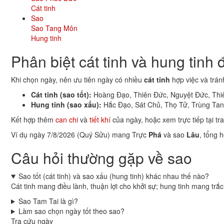
Cát tinh
Sao
Sao Tang Môn
Hung tinh
Phân biệt cát tinh và hung tinh
Khi chọn ngày, nên ưu tiên ngày có nhiều
cát tinh
hợp việc và trán
Cát tinh (sao tốt):
Hoàng Đạo, Thiên Đức, Nguyệt Đức, Thiên
Hung tinh (sao xấu):
Hắc Đạo, Sát Chủ, Thọ Tử, Trùng Tang,
Kết hợp thêm
can chi
và
tiết khí
của ngày, hoặc xem trực tiếp tại t
Ví dụ ngày 7/8/2026 (Quý Sửu) mang Trực
Phá
và sao
Lâu
, tổng h
Câu hỏi thường gặp về sao
Sao tốt (cát tinh) và sao xấu (hung tinh) khác nhau thế nào?
Cát tinh mang điều lành, thuận lợi cho khởi sự; hung tinh mang trắ
Sao Tam Tai là gì?
Làm sao chọn ngày tốt theo sao?
Tra cứu ngày