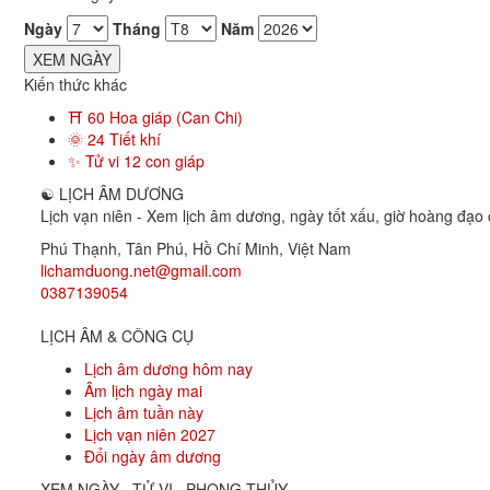
Ngày
Tháng
Năm
XEM NGÀY
Kiến thức khác
⛩ 60 Hoa giáp (Can Chi)
🌞 24 Tiết khí
✨ Tử vi 12 con giáp
☯
LỊCH ÂM DƯƠNG
Lịch vạn niên - Xem lịch âm dương, ngày tốt xấu, giờ hoàng đạo c
Phú Thạnh, Tân Phú
,
Hồ Chí Minh
,
Việt Nam
lichamduong.net@gmail.com
0387139054
LỊCH ÂM & CÔNG CỤ
Lịch âm dương hôm nay
Âm lịch ngày mai
Lịch âm tuần này
Lịch vạn niên 2027
Đổi ngày âm dương
XEM NGÀY · TỬ VI · PHONG THỦY