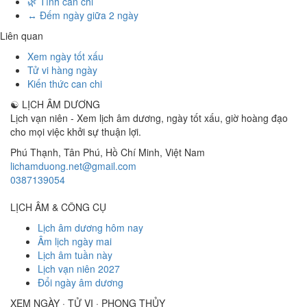
🌿 Tính can chi
↔️ Đếm ngày giữa 2 ngày
Liên quan
Xem ngày tốt xấu
Tử vi hàng ngày
Kiến thức can chi
☯
LỊCH ÂM DƯƠNG
Lịch vạn niên - Xem lịch âm dương, ngày tốt xấu, giờ hoàng đạo
cho mọi việc khởi sự thuận lợi.
Phú Thạnh, Tân Phú
,
Hồ Chí Minh
,
Việt Nam
lichamduong.net@gmail.com
0387139054
LỊCH ÂM & CÔNG CỤ
Lịch âm dương hôm nay
Âm lịch ngày mai
Lịch âm tuần này
Lịch vạn niên 2027
Đổi ngày âm dương
XEM NGÀY · TỬ VI · PHONG THỦY