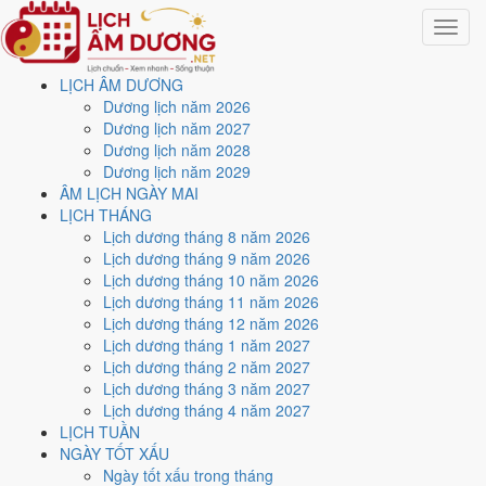
Toggle
navigat
LỊCH ÂM DƯƠNG
Trang chủ
Dương lịch năm 2026
Công cụ
Dương lịch năm 2027
Tính cung mệnh
Dương lịch năm 2028
Dương lịch năm 2029
Tra cung phi Bát Trạch và
ÂM LỊCH NGÀY MAI
LỊCH THÁNG
hướng hợp tuổi
Lịch dương tháng 8 năm 2026
Lịch dương tháng 9 năm 2026
Lịch dương tháng 10 năm 2026
Cập nhật: 31/07/2026
Lịch dương tháng 11 năm 2026
Cung mệnh
, còn gọi là cung phi Bát Trạch, quyết định bạn thuộc
Lịch dương tháng 12 năm 2026
Đông tứ mệnh
hay
Tây tứ mệnh
, từ đó ra bốn hướng tốt và bốn
Lịch dương tháng 1 năm 2027
hướng xấu. Cùng một năm sinh nhưng nam và nữ ra cung khác nhau,
Lịch dương tháng 2 năm 2027
nên phải chọn đúng giới tính khi tra.
Lịch dương tháng 3 năm 2027
Lịch dương tháng 4 năm 2027
Chọn năm sinh và giới tính
LỊCH TUẦN
Năm sinh dương lịch
Giới tính
NGÀY TỐT XẤU
Ngày tốt xấu trong tháng