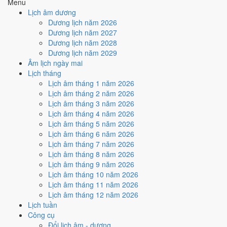
Menu
Cung mệnh này hợp hướng nào?
Lịch âm dương
Dương lịch năm 2026
Dương lịch năm 2027
Tám cung chia thành hai nhóm, và
hướng tốt của một người luôn
Dương lịch năm 2028
là bốn hướng thuộc nhóm của mình
. Đông tứ mệnh gồm Khảm, Ly,
Dương lịch năm 2029
Chấn, Tốn, hợp bốn hướng Bắc, Nam, Đông và Đông Nam. Tây tứ
Âm lịch ngày mai
mệnh gồm Càn, Khôn, Cấn, Đoài, hợp bốn hướng Tây, Tây Bắc, Tây
Lịch tháng
Nam và Đông Bắc.
Lịch âm tháng 1 năm 2026
Thứ tự ưu tiên khi áp dụng: hướng cửa chính trước, rồi tới hướng bếp
Lịch âm tháng 2 năm 2026
và hướng đầu giường. Nếu đang chuẩn bị làm nhà, mang cung mệnh
Lịch âm tháng 3 năm 2026
vừa tra sang
xem tuổi làm nhà
để kiểm luôn ba hạn Kim Lâu, Hoang
Lịch âm tháng 4 năm 2026
Ốc và Tam Tai của năm định xây.
Lịch âm tháng 5 năm 2026
Lịch âm tháng 6 năm 2026
Cung mệnh khác mệnh ngũ hành
Lịch âm tháng 7 năm 2026
Lịch âm tháng 8 năm 2026
thế nào?
Lịch âm tháng 9 năm 2026
Lịch âm tháng 10 năm 2026
Hai khái niệm hay bị gộp làm một nhưng
trả lời hai câu hỏi khác
Lịch âm tháng 11 năm 2026
nhau
. Cung mệnh cho biết
hướng
nào hợp với bạn, tính theo năm
Lịch âm tháng 12 năm 2026
sinh và giới tính. Mệnh nạp âm cho biết
hành
của bạn là Kim, Mộc,
Lịch tuần
Thủy, Hỏa hay Thổ, tính theo can chi năm sinh và không phân biệt
Công cụ
nam nữ.
Đổi lịch âm - dương