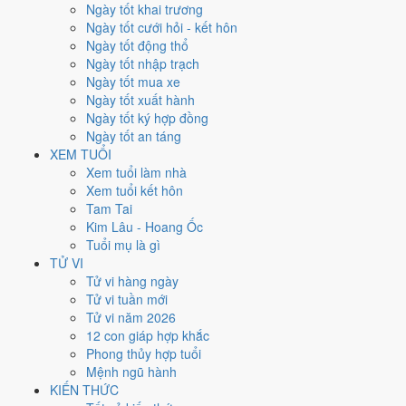
Ngày tốt khai trương
Xem kết quả
Ngày tốt cưới hỏi - kết hôn
Kết quả
Ngày tốt động thổ
Nam sinh năm 1996 (Bính Tý) - Cung
Tốn
Ngày tốt nhập trạch
Năm sinh
Ngày tốt mua xe
1996
Ngày tốt xuất hành
Can chi
Ngày tốt ký hợp đồng
Bính Tý
Ngày tốt an táng
Giới tính
XEM TUỔI
Nam
Xem tuổi làm nhà
Cung
Xem tuổi kết hôn
Tốn
Tam Tai
Con giáp
Kim Lâu - Hoang Ốc
Chuột
Tuổi mụ là gì
Mệnh nạp âm
TỬ VI
Thuỷ
Tử vi hàng ngày
Tương sinh
Tử vi tuần mới
Mộc, Kim
Tử vi năm 2026
Tương khắc
12 con giáp hợp khắc
Hỏa, Thổ
Phong thủy hợp tuổi
Mệnh ngũ hành
Nam sinh năm 1996 thuộc cung
KIẾN THỨC