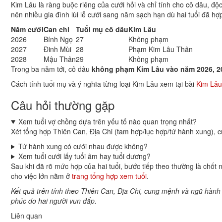
Kim Lâu là ràng buộc riêng của cưới hỏi và chỉ tính cho cô dâu, độ
nên nhiều gia đình lùi lễ cưới sang năm sạch hạn dù hai tuổi đã hợ
Năm cưới
Can chi
Tuổi mụ cô dâu
Kim Lâu
2026
Bính Ngọ
27
Không phạm
2027
Đinh Mùi
28
Phạm Kim Lâu Thân
2028
Mậu Thân
29
Không phạm
Trong ba năm tới, cô dâu
không phạm Kim Lâu vào năm 2026, 2
Cách tính tuổi mụ và ý nghĩa từng loại Kim Lâu xem tại bài
Kim Lâu
Câu hỏi thường gặp
Xem tuổi vợ chồng dựa trên yếu tố nào quan trọng nhất?
Xét tổng hợp Thiên Can, Địa Chi (tam hợp/lục hợp/tứ hành xung), 
Tứ hành xung có cưới nhau được không?
Xem tuổi cưới lấy tuổi âm hay tuổi dương?
Sau khi đã rõ mức hợp của hai tuổi, bước tiếp theo thường là chốt
cho việc lớn nằm ở
trang tổng hợp xem tuổi
.
Kết quả trên tính theo Thiên Can, Địa Chi, cung mệnh và ngũ hàn
phúc do hai người vun đắp.
Liên quan