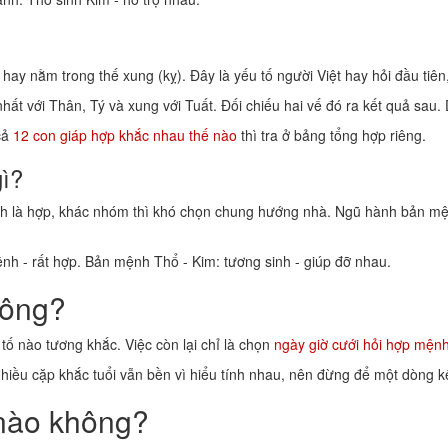
hay nằm trong thế xung (kỵ). Đây là yếu tố người Việt hay hỏi đầu tiê
hất với Thân, Tý và xung với Tuất. Đối chiếu hai vế đó ra kết quả sau.
cả
12 con giáp hợp khắc nhau thế nào
thì tra ở bảng tổng hợp riêng.
ì?
là hợp, khác nhóm thì khó chọn chung hướng nhà. Ngũ hành bản mệnh 
h - rất hợp. Bản mệnh Thổ - Kim: tương sinh - giúp đỡ nhau.
hông?
ố nào tương khắc. Việc còn lại chỉ là chọn
ngày giờ cưới hỏi hợp mện
Nhiều cặp khắc tuổi vẫn bền vì hiểu tính nhau, nên đừng để một dòng k
nào không?