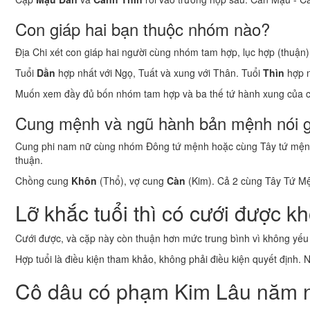
Con giáp hai bạn thuộc nhóm nào?
Địa Chi xét con giáp hai người cùng nhóm tam hợp, lục hợp (thuận) 
Tuổi
Dần
hợp nhất với Ngọ, Tuất và xung với Thân. Tuổi
Thìn
hợp n
Muốn xem đầy đủ bốn nhóm tam hợp và ba thế tứ hành xung của 
Cung mệnh và ngũ hành bản mệnh nói g
Cung phi nam nữ cùng nhóm Đông tứ mệnh hoặc cùng Tây tứ mệnh 
thuận.
Chồng cung
Khôn
(Thổ), vợ cung
Càn
(Kim). Cả 2 cùng Tây Tứ Mện
Lỡ khắc tuổi thì có cưới được k
Cưới được, và cặp này còn thuận hơn mức trung bình vì không yếu t
Hợp tuổi là điều kiện tham khảo, không phải điều kiện quyết định. 
Cô dâu có phạm Kim Lâu năm 