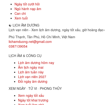
Ngày tốt cưới hỏi
Ngũ hành nạp âm
Can chi
Xem tuổi
☯
LỊCH ÂM DƯƠNG
Lịch vạn niên - Xem lịch âm dương, ngày tốt xấu, giờ hoàng đạo c
Phú Thạnh, Tân Phú
,
Hồ Chí Minh
,
Việt Nam
lichamduong.net@gmail.com
0387139054
LỊCH ÂM & CÔNG CỤ
Lịch âm dương hôm nay
Âm lịch ngày mai
Lịch âm tuần này
Lịch vạn niên 2027
Đổi ngày âm dương
XEM NGÀY · TỬ VI · PHONG THỦY
Xem ngày tốt xấu
Ngày tốt khai trương
Xem tuổi làm nhà