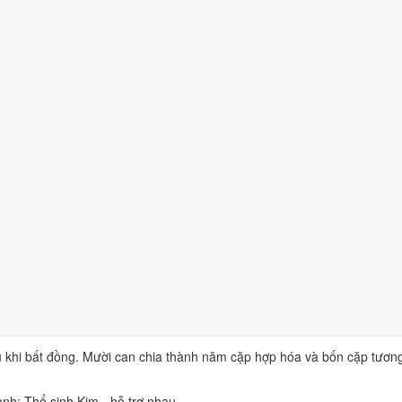
.
g yếu tố nào?
ủa hai năm sinh, mỗi yếu tố trả lời một câu hỏi khác nhau nên không th
a quyết định không. Đây là yếu tố ảnh hưởng tới đời sống hằng ngày sa
ằm trong thế xung. Người Việt hay hỏi yếu tố này trước tiên nhưng nó 
g nhà, hướng bếp và hướng giường hay không, nên ảnh hưởng trực tiế
hòa hay tương khắc. Đây là yếu tố các thầy hay soi khi luận đường con 
i vẫn có thể đạt mức hợp khá nếu ba phần còn lại thuận. Muốn tự đối 
 không?
0
, xếp mức
Hợp
. Không có phần nào phải hóa giải, hai bạn chỉ cần ch
u khi bất đồng. Mười can chia thành năm cặp hợp hóa và bốn cặp tương
nh: Thổ sinh Kim - hỗ trợ nhau.