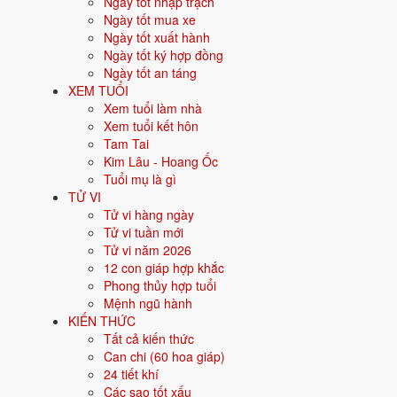
Ngày tốt nhập trạch
Xem kết quả
Ngày tốt mua xe
Ngày tốt xuất hành
Ngày tốt ký hợp đồng
Ngày tốt an táng
💑
XEM TUỔI
Tuổi Dần & Thìn:
Hợp
Xem tuổi làm nhà
Chồng Mậu Dần (1998) · Vợ Canh Thìn (2000) · Điểm hợp 8/10
Xem tuổi kết hôn
Tam Tai
Chồng 1998:
Mậu Dần, cung Khôn (Thổ) - Tây tứ mệnh
Kim Lâu - Hoang Ốc
Vợ 2000:
Canh Thìn, cung Càn (Kim) - Tây tứ mệnh
Tuổi mụ là gì
🌿
Thiên Can
TỬ VI
Hợp
Tử vi hàng ngày
🐉
Con giáp (Địa chi)
Tử vi tuần mới
Bình hoà
Tử vi năm 2026
☯️
Cung mệnh (Bát trạch)
12 con giáp hợp khắc
Rất hợp
Phong thủy hợp tuổi
🌳
Ngũ hành bản mệnh
Mệnh ngũ hành
Rất hợp
KIẾN THỨC
Tất cả kiến thức
Thiên Can:
Can Mậu - Canh: Thổ sinh Kim - hỗ trợ nhau.
Can chi (60 hoa giáp)
Con giáp (Địa chi):
Dần - Thìn: bình thường
24 tiết khí
Cung mệnh (Bát trạch):
Cả 2 cùng Tây Tứ Mệnh - rất hợp.
Các sao tốt xấu