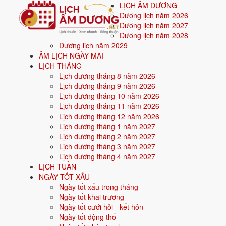
LỊCH ÂM DƯƠNG
Dương lịch năm 2026
Dương lịch năm 2027
Dương lịch năm 2028
Dương lịch năm 2029
Trang chủ
ÂM LỊCH NGÀY MAI
Xem tuổi
LỊCH THÁNG
Xem tuổi kết hôn
Lịch dương tháng 8 năm 2026
Xem tuổi vợ chồng hợp hay
Lịch dương tháng 9 năm 2026
Lịch dương tháng 10 năm 2026
Lịch dương tháng 11 năm 2026
Tác giả:
Nguyễn Minh An
·
Cập nhật: 03/06/2026
Lịch dương tháng 12 năm 2026
Lịch dương tháng 1 năm 2027
Xem tuổi vợ chồng là chấm điểm bốn yếu tố của hai năm sinh, gồm 
Lịch dương tháng 2 năm 2027
thang 10
. Vì vậy khắc ở một yếu tố vẫn có thể được bù bằng ba yế
Lịch dương tháng 3 năm 2027
riêng cô dâu còn cần tránh năm phạm Kim Lâu, phần cuối trang tín
Lịch dương tháng 4 năm 2027
Tuổi của hai bạn được mấy điể
LỊCH TUẦN
NGÀY TỐT XẤU
Ngày tốt xấu trong tháng
Năm sinh chồng (nam)
Ngày tốt khai trương
Ngày tốt cưới hỏi - kết hôn
Ngày tốt động thổ