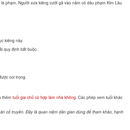
oặc 8 là phạm. Người xưa kiêng cưới gả vào năm cô dâu phạm Kim Lâu
ục kiêng này.
ải quy định bắt buộc.
ược coi trọng.
ra thêm
tuổi gia chủ có hợp làm nhà không
. Các phép xem tuổi khác
hân cổ truyền. Đây là quan niệm dân gian dùng để tham khảo, hạnh