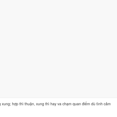
ay thế được cho nhau:
u cưới nhiều nhất.
chỉ chiếm một phần tư số điểm.
p lúc mua hoặc sửa nhà.
cái và tài lộc.
chiếu thì tra
can chi từng năm sinh
và
ngũ hành nạp âm của mệnh
ọn năm và ngày cưới thuận.
 xung; hợp thì thuận, xung thì hay va chạm quan điểm dù tình cảm