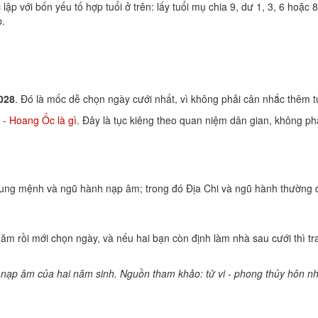
c lập với bốn yếu tố hợp tuổi ở trên: lấy tuổi mụ chia 9, dư 1, 3, 6 h
p.
028
. Đó là mốc dễ chọn ngày cưới nhất, vì không phải cân nhắc thêm t
 - Hoang Ốc là gì
. Đây là tục kiêng theo quan niệm dân gian, không ph
cung mệnh và ngũ hành nạp âm; trong đó Địa Chi và ngũ hành thường đ
 năm rồi mới chọn ngày, và nếu hai bạn còn định làm nhà sau cưới thì t
h nạp âm của hai năm sinh. Nguồn tham khảo: tử vi - phong thủy hôn n