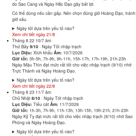
do Sao Cang và Ngày Hắc Đạo gây bất lợi.
Có thể dùng nếu cần gấp. Nên chọn đúng giờ Hoàng Đạo, tránh
giờ xấu.
Ngày tốt dựa trên yếu tố nào?
Xem chi tiết ngày 21/8
Tháng 8
22
10/7 âm
Thứ Bảy
9/10
· Ngày Tốt nhập trạch
Lục Diệu:
Xích khẩu
Âm:
10/7/2026
Giờ tốt:
3h-5h, 7h-9h, 9h-11h, 15h-17h, 17h-19h, 21h-23h
Ngày Mậu Thìn đạt mức rất tốt cho việc nhập trạch (9/10) nhờ
Trực Thành và Ngày Hoàng Đạo.
Ngày tốt dựa trên yếu tố nào?
Xem chi tiết ngày 22/8
Tháng 8
23
11/7 âm
Chủ Nhật
8/10
· Ngày Tốt nhập trạch
Lục Diệu:
Tiểu cát
Âm:
11/7/2026
Giờ tốt:
1h-3h, 7h-9h, 11h-13h, 13h-15h, 19h-21h, 21h-23h
Ngày Kỷ Tỵ đạt mức rất tốt cho việc nhập trạch (8/10) nhờ Sao
Phòng và Ngày Hoàng Đạo.
Ngày tốt dựa trên yếu tố nào?