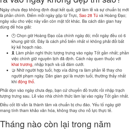
Ngày chưa đẹp không định đoạt kết quả; giờ làm lễ và sự chuẩn bị mới
là phần chính. Điểm mỗi ngày gộp từ Trực,
Sao 28 Tú
và Hoàng Đạo;
ngày xấu cho việc này vẫn còn mặt tốt khác. Ba cách dân gian hay
dùng để hóa giải:
🕐 Chọn giờ Hoàng Đạo của chính ngày đó; mỗi ngày đều có 6
khung giờ tốt. Đây là cách phổ biến nhất vì không phải đổi bất
kỳ kế hoạch nào.
🎗 Làm phần nghi thức tượng trưng vào ngày Tốt gần nhất; phần
việc chính giữ nguyên lịch đã định. Cách này quen thuộc với
khai trương
, nhập trạch và cả đám cưới.
🤝 Nhờ người hợp tuổi, hợp vía đứng ra làm phần lễ thay cho
người phạm ngày. Dân gian gọi là mượn tuổi, thường thấy nhất
khi
động thổ
.
Phải dọn vào ngày chưa đẹp, bạn cứ chuyển đồ trước rồi nhập trạch
tượng trưng sau. Lễ vào nhà chính thức làm lại vào ngày Tốt gần nhất.
Điều cốt lõi vẫn là thành tâm và chuẩn bị chu đáo. Yếu tố ngày giờ
mang tính tham khảo văn hóa, không thay cho nỗ lực thực tế.
Tháng nào còn lại trong năm