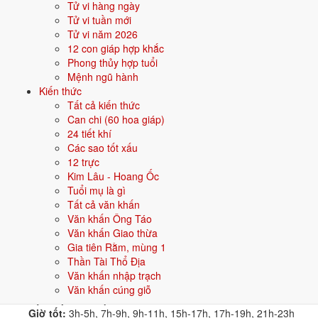
Ngày tốt dựa trên yếu tố nào?
Tử vi hàng ngày
Xem chi tiết ngày 7/8
Tử vi tuần mới
Tháng 8
8
26/6 âm
Tử vi năm 2026
Thứ Bảy
6/10
· Ngày Tốt nhập trạch
12 con giáp hợp khắc
Lục Diệu:
Đại an
Âm:
26/6/2026
Phong thủy hợp tuổi
Giờ tốt:
23h-1h, 1h-3h, 7h-9h, 9h-11h, 13h-15h, 19h-21h
Mệnh ngũ hành
Ngày Giáp Dần đạt mức tốt cho việc nhập trạch (6/10) nhờ Ngày
Kiến thức
Hoàng Đạo.
Tất cả kiến thức
Can chi (60 hoa giáp)
Ngày tốt dựa trên yếu tố nào?
24 tiết khí
Xem chi tiết ngày 8/8
Các sao tốt xấu
Tháng 8
9
27/6 âm
12 trực
Chủ Nhật
10/10
· Ngày Tốt nhập trạch
Kim Lâu - Hoang Ốc
Lục Diệu:
Lưu niên
Âm:
27/6/2026
Tuổi mụ là gì
Giờ tốt:
23h-1h, 3h-5h, 5h-7h, 11h-13h, 13h-15h, 17h-19h
Tất cả văn khấn
Ngày Ất Mão đạt mức rất tốt cho việc nhập trạch (10/10) nhờ
Văn khấn Ông Táo
Trực Thành, Sao Mão và Ngày Hoàng Đạo.
Văn khấn Giao thừa
Ngày tốt dựa trên yếu tố nào?
Gia tiên Rằm, mùng 1
Xem chi tiết ngày 9/8
Thần Tài Thổ Địa
Tháng 8
10
28/6 âm
Văn khấn nhập trạch
Thứ Hai
5/10
· Ngày Trung Bình nhập trạch
Văn khấn cúng giỗ
Lục Diệu:
Tốc hỷ
Âm:
28/6/2026
Giờ tốt:
3h-5h, 7h-9h, 9h-11h, 15h-17h, 17h-19h, 21h-23h