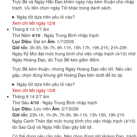
Trực Bế và Ngày Hắc Đạo khiến ngày này kém thuận cho nhập
trạch. Ưu tiên chọn ngày Tốt khác trong danh sách.
Ngày tốt dựa trên yếu tố nào?
Xem chi tiết ngày 12/8
Tháng 8
13
1/7 âm
Thứ Năm
4/10
· Ngày Trung Bình nhập trạch
Lục Diệu:
Đại an
Âm:
1/7/2026
Giờ tốt:
3h-5h, 5h-7h, 9h-11h, 15h-17h, 19h-21h, 21h-23h
Ngày Kỷ Mùi đạt mức trung bình cho việc nhập trạch (4/10) nhờ
Ngày Hoàng Đạo, dù Trực Bế kéo giảm điểm.
Trực Bế kém thuận, nhưng Ngày Hoàng Đạo vẫn tốt. Nếu cần
gấp, chọn đúng khung giờ Hoàng Đạo bên dưới để bù lại.
Ngày tốt dựa trên yếu tố nào?
Xem chi tiết ngày 13/8
Tháng 8
14
2/7 âm
Thứ Sáu
4/10
· Ngày Trung Bình nhập trạch
Lục Diệu:
Lưu niên
Âm:
2/7/2026
Giờ tốt:
23h-1h, 1h-3h, 7h-9h, 9h-11h, 13h-15h, 19h-21h
Ngày Canh Thân đạt mức trung bình cho việc nhập trạch (4/10)
do Sao Quỷ và Ngày Hắc Đạo gây bất lợi.
Có thể dùng nếu cần gấp. Nên chọn đúng giờ Hoàng Đạo, tránh