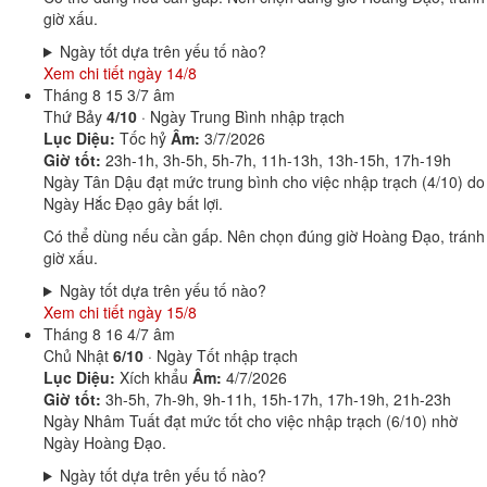
giờ xấu.
Ngày tốt dựa trên yếu tố nào?
Xem chi tiết ngày 14/8
Tháng 8
15
3/7 âm
Thứ Bảy
4/10
· Ngày Trung Bình nhập trạch
Lục Diệu:
Tốc hỷ
Âm:
3/7/2026
Giờ tốt:
23h-1h, 3h-5h, 5h-7h, 11h-13h, 13h-15h, 17h-19h
Ngày Tân Dậu đạt mức trung bình cho việc nhập trạch (4/10) do
Ngày Hắc Đạo gây bất lợi.
Có thể dùng nếu cần gấp. Nên chọn đúng giờ Hoàng Đạo, tránh
giờ xấu.
Ngày tốt dựa trên yếu tố nào?
Xem chi tiết ngày 15/8
Tháng 8
16
4/7 âm
Chủ Nhật
6/10
· Ngày Tốt nhập trạch
Lục Diệu:
Xích khẩu
Âm:
4/7/2026
Giờ tốt:
3h-5h, 7h-9h, 9h-11h, 15h-17h, 17h-19h, 21h-23h
Ngày Nhâm Tuất đạt mức tốt cho việc nhập trạch (6/10) nhờ
Ngày Hoàng Đạo.
Ngày tốt dựa trên yếu tố nào?