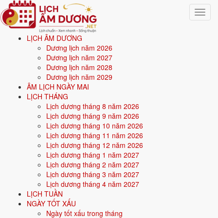
Toggle
navigat
LỊCH ÂM DƯƠNG
Trang chủ
Dương lịch năm 2026
Ngày tốt xấu
Dương lịch năm 2027
Ngày nhập trạch - về nhà mới
Dương lịch năm 2028
Dương lịch năm 2029
Xem ngày tốt - ngày đẹp
ÂM LỊCH NGÀY MAI
LỊCH THÁNG
nhập trạch năm 2026
Lịch dương tháng 8 năm 2026
Lịch dương tháng 9 năm 2026
Lịch dương tháng 10 năm 2026
Tác giả:
Nguyễn Minh An
·
Cập nhật: 03/06/2026
Lịch dương tháng 11 năm 2026
Tháng
8/2026
có
14 ngày tốt
để nhập trạch; đẹp nhất:
5/8, 9/8, 11/8
.
Lịch dương tháng 12 năm 2026
Điểm cao các ngày này đến từ Trực hợp an cư, Sao 28 Tú lành và
Lịch dương tháng 1 năm 2027
Hoàng Đạo. Trên mỗi thẻ ngày có sẵn giờ đẹp cùng tuổi hợp - kỵ;
Lịch dương tháng 2 năm 2027
phần kiêng nằm cuối trang. Tháng 8 dương nhằm tháng 6 âm lịch (Ất
Lịch dương tháng 3 năm 2027
Mùi).
Lịch dương tháng 4 năm 2027
LỊCH TUẦN
Lọc ngày nhập trạch - 8/2026
NGÀY TỐT XẤU
Ngày tốt xấu trong tháng