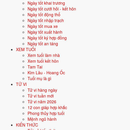
31 ngày
Ngày tốt khai trương
Ngày tốt cưới hỏi - kết hôn
Xem tháng
Ngày tốt động thổ
Ngày sinh của bạn (xem ngày hợp tuổi)
Ngày tốt nhập trạch
Xem
Ngày tốt mua xe
Ngày tốt xuất hành
Tháng 8/2026 có 14 ngày tốt
Ngày tốt ký hợp đồng
Ngày tốt an táng
nhập trạch nào?
XEM TUỔI
Xem tuổi làm nhà
Ất Mùi
Xem tuổi kết hôn
Ngày tốt phía dưới chỉ trọn vẹn khi hợp tuổi gia chủ và chọn đúng giờ
Tam Tai
Hoàng Đạo. Hệ thống đã trừ điểm sẵn các ngày Tam Nương, Nguyệt
Kim Lâu - Hoang Ốc
Kỵ, Dương Công Kỵ Nhật.
Tuổi mụ là gì
TỬ VI
Muốn xem trọn lịch cả tháng thay vì chỉ lọc riêng nhập trạch, xem
lịch
Tử vi hàng ngày
tháng 8/2026
.
Tử vi tuần mới
Tất cả
Ngày Tốt
Trung bình
Ngày Xấu
Tử vi năm 2026
12 con giáp hợp khắc
Tháng 8/2026 có 14 ngày Tốt, 14 ngày Trung bình và 3 ngày Xấu cho
Phong thủy hợp tuổi
nhập trạch. Đẹp nhất là 5/8, 9/8, 11/8. Mỗi thẻ ngày ghi rõ lý do, giờ
Mệnh ngũ hành
Hoàng Đạo và tuổi hợp - kỵ.
KIẾN THỨC
Tháng 8
1
19/6 âm