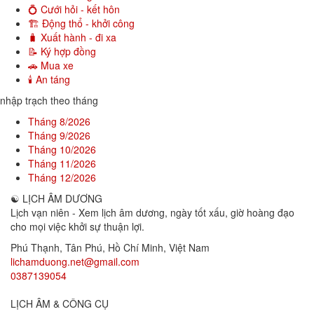
💍 Cưới hỏi - kết hôn
🏗️ Động thổ - khởi công
🧳 Xuất hành - đi xa
📝 Ký hợp đồng
🚗 Mua xe
🕯️ An táng
nhập trạch theo tháng
Tháng 8/2026
Tháng 9/2026
Tháng 10/2026
Tháng 11/2026
Tháng 12/2026
☯
LỊCH ÂM DƯƠNG
Lịch vạn niên - Xem lịch âm dương, ngày tốt xấu, giờ hoàng đạo
cho mọi việc khởi sự thuận lợi.
Phú Thạnh, Tân Phú
,
Hồ Chí Minh
,
Việt Nam
lichamduong.net@gmail.com
0387139054
LỊCH ÂM & CÔNG CỤ