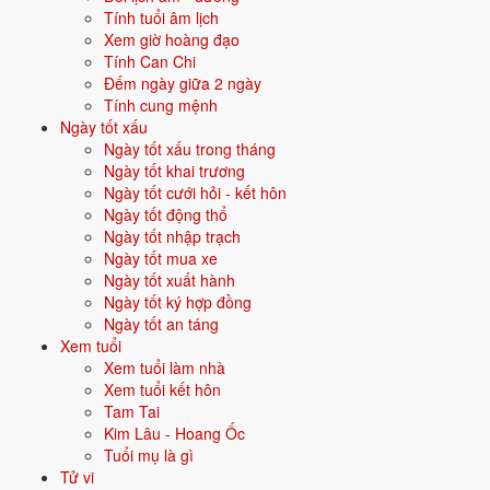
Ngày tốt dựa trên yếu tố nào?
Tính tuổi âm lịch
Xem chi tiết ngày 5/8
Xem giờ hoàng đạo
Tháng 8
6
24/6 âm
Tính Can Chi
Thứ Năm
4/10
· Ngày Trung Bình nhập trạch
Đếm ngày giữa 2 ngày
Lục Diệu:
Tiểu cát
Âm:
24/6/2026
Tính cung mệnh
Giờ tốt:
23h-1h, 1h-3h, 5h-7h, 11h-13h, 15h-17h, 17h-19h
Ngày tốt xấu
Ngày Nhâm Tý đạt mức trung bình cho việc nhập trạch (4/10)
Ngày tốt xấu trong tháng
do Ngày Hắc Đạo gây bất lợi.
Ngày tốt khai trương
Ngày tốt cưới hỏi - kết hôn
Có thể dùng nếu cần gấp. Nên chọn đúng giờ Hoàng Đạo, tránh
Ngày tốt động thổ
giờ xấu.
Ngày tốt nhập trạch
Ngày tốt dựa trên yếu tố nào?
Ngày tốt mua xe
Xem chi tiết ngày 6/8
Ngày tốt xuất hành
Tháng 8
7
25/6 âm
Ngày tốt ký hợp đồng
Thứ Sáu
2/10
· Ngày Xấu nhập trạch
Ngày tốt an táng
Lục Diệu:
Không vong
Âm:
25/6/2026
Xem tuổi
Giờ tốt:
3h-5h, 5h-7h, 9h-11h, 15h-17h, 19h-21h, 21h-23h
Xem tuổi làm nhà
Ngày Quý Sửu đạt mức xấu cho việc nhập trạch (2/10) do Trực
Xem tuổi kết hôn
Phá, Ngày Hắc Đạo và Ngày Đại Hung gây bất lợi.
Tam Tai
Kim Lâu - Hoang Ốc
Ngày này phạm Đại Hung, nên tránh mọi việc lớn, không riêng
Tuổi mụ là gì
nhập trạch. Ưu tiên chọn ngày khác trong danh sách.
Tử vi