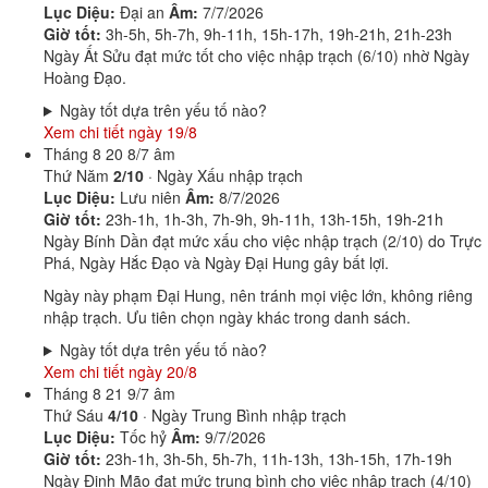
Lục Diệu:
Đại an
Âm:
7/7/2026
Giờ tốt:
3h-5h, 5h-7h, 9h-11h, 15h-17h, 19h-21h, 21h-23h
Ngày Ất Sửu đạt mức tốt cho việc nhập trạch (6/10) nhờ Ngày
Hoàng Đạo.
Ngày tốt dựa trên yếu tố nào?
Xem chi tiết ngày 19/8
Tháng 8
20
8/7 âm
Thứ Năm
2/10
· Ngày Xấu nhập trạch
Lục Diệu:
Lưu niên
Âm:
8/7/2026
Giờ tốt:
23h-1h, 1h-3h, 7h-9h, 9h-11h, 13h-15h, 19h-21h
Ngày Bính Dần đạt mức xấu cho việc nhập trạch (2/10) do Trực
Phá, Ngày Hắc Đạo và Ngày Đại Hung gây bất lợi.
Ngày này phạm Đại Hung, nên tránh mọi việc lớn, không riêng
nhập trạch. Ưu tiên chọn ngày khác trong danh sách.
Ngày tốt dựa trên yếu tố nào?
Xem chi tiết ngày 20/8
Tháng 8
21
9/7 âm
Thứ Sáu
4/10
· Ngày Trung Bình nhập trạch
Lục Diệu:
Tốc hỷ
Âm:
9/7/2026
Giờ tốt:
23h-1h, 3h-5h, 5h-7h, 11h-13h, 13h-15h, 17h-19h
Ngày Đinh Mão đạt mức trung bình cho việc nhập trạch (4/10)