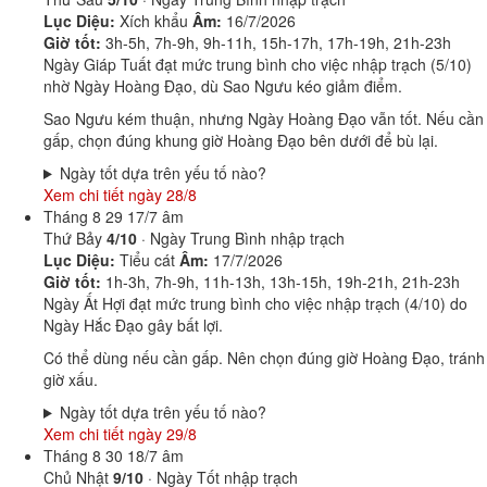
Lục Diệu:
Xích khẩu
Âm:
16/7/2026
Giờ tốt:
3h-5h, 7h-9h, 9h-11h, 15h-17h, 17h-19h, 21h-23h
Ngày Giáp Tuất đạt mức trung bình cho việc nhập trạch (5/10)
nhờ Ngày Hoàng Đạo, dù Sao Ngưu kéo giảm điểm.
Sao Ngưu kém thuận, nhưng Ngày Hoàng Đạo vẫn tốt. Nếu cần
gấp, chọn đúng khung giờ Hoàng Đạo bên dưới để bù lại.
Ngày tốt dựa trên yếu tố nào?
Xem chi tiết ngày 28/8
Tháng 8
29
17/7 âm
Thứ Bảy
4/10
· Ngày Trung Bình nhập trạch
Lục Diệu:
Tiểu cát
Âm:
17/7/2026
Giờ tốt:
1h-3h, 7h-9h, 11h-13h, 13h-15h, 19h-21h, 21h-23h
Ngày Ất Hợi đạt mức trung bình cho việc nhập trạch (4/10) do
Ngày Hắc Đạo gây bất lợi.
Có thể dùng nếu cần gấp. Nên chọn đúng giờ Hoàng Đạo, tránh
giờ xấu.
Ngày tốt dựa trên yếu tố nào?
Xem chi tiết ngày 29/8
Tháng 8
30
18/7 âm
Chủ Nhật
9/10
· Ngày Tốt nhập trạch