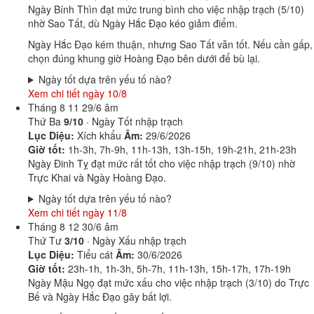
Ngày Bính Thìn đạt mức trung bình cho việc nhập trạch (5/10)
nhờ Sao Tất, dù Ngày Hắc Đạo kéo giảm điểm.
Ngày Hắc Đạo kém thuận, nhưng Sao Tất vẫn tốt. Nếu cần gấp,
chọn đúng khung giờ Hoàng Đạo bên dưới để bù lại.
Ngày tốt dựa trên yếu tố nào?
Xem chi tiết ngày 10/8
Tháng 8
11
29/6 âm
Thứ Ba
9/10
· Ngày Tốt nhập trạch
Lục Diệu:
Xích khẩu
Âm:
29/6/2026
Giờ tốt:
1h-3h, 7h-9h, 11h-13h, 13h-15h, 19h-21h, 21h-23h
Ngày Đinh Tỵ đạt mức rất tốt cho việc nhập trạch (9/10) nhờ
Trực Khai và Ngày Hoàng Đạo.
Ngày tốt dựa trên yếu tố nào?
Xem chi tiết ngày 11/8
Tháng 8
12
30/6 âm
Thứ Tư
3/10
· Ngày Xấu nhập trạch
Lục Diệu:
Tiểu cát
Âm:
30/6/2026
Giờ tốt:
23h-1h, 1h-3h, 5h-7h, 11h-13h, 15h-17h, 17h-19h
Ngày Mậu Ngọ đạt mức xấu cho việc nhập trạch (3/10) do Trực
Bế và Ngày Hắc Đạo gây bất lợi.