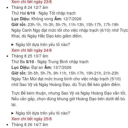
Xem chi tiết ngày 23/8
Tháng 8
24
12/7 âm
Thứ Hai
6/10
· Ngày Tốt nhập trạch
Lục Diệu:
Không vong
Âm:
12/7/2026
Giờ tốt:
23h-1h, 1h-3h, 5h-7h, 11h-13h, 15h-17h, 17h-19h
Ngày Canh Ngọ đạt mức tốt cho việc nhập trạch (6/10) nhờ Trực
Khai, dù Ngày Hắc Đạo kéo giảm điểm.
Ngày tốt dựa trên yếu tố nào?
Xem chi tiết ngày 24/8
Tháng 8
25
13/7 âm
Thứ Ba
5/10
· Ngày Trung Bình nhập trạch
Lục Diệu:
Đại an
Âm:
13/7/2026
Giờ tốt:
3h-5h, 5h-7h, 9h-11h, 15h-17h, 19h-21h, 21h-23h
Ngày Tân Mùi đạt mức trung bình cho việc nhập trạch (5/10)
nhờ Sao Vỹ và Ngày Hoàng Đạo, dù Trực Bế kéo giảm điểm.
Trực Bế kém thuận, nhưng Sao Vỹ và Ngày Hoàng Đạo vẫn tốt.
Nếu cần gấp, chọn đúng khung giờ Hoàng Đạo bên dưới để bù
lại.
Ngày tốt dựa trên yếu tố nào?
Xem chi tiết ngày 25/8
Tháng 8
26
14/7 âm