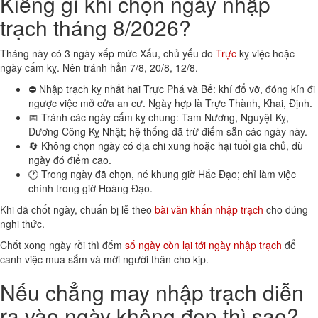
Kiêng gì khi chọn ngày nhập
trạch tháng 8/2026?
Tháng này có 3 ngày xếp mức Xấu, chủ yếu do
Trực
kỵ việc hoặc
ngày cấm kỵ. Nên tránh hẳn 7/8, 20/8, 12/8.
⛔ Nhập trạch kỵ nhất hai Trực Phá và Bế: khí đổ vỡ, đóng kín đi
ngược việc mở cửa an cư. Ngày hợp là Trực Thành, Khai, Định.
📅 Tránh các ngày cấm kỵ chung: Tam Nương, Nguyệt Kỵ,
Dương Công Kỵ Nhật; hệ thống đã trừ điểm sẵn các ngày này.
🔄 Không chọn ngày có địa chi xung hoặc hại tuổi gia chủ, dù
ngày đó điểm cao.
🕐 Trong ngày đã chọn, né khung giờ Hắc Đạo; chỉ làm việc
chính trong giờ Hoàng Đạo.
Khi đã chốt ngày, chuẩn bị lễ theo
bài văn khấn nhập trạch
cho đúng
nghi thức.
Chốt xong ngày rồi thì đếm
số ngày còn lại tới ngày nhập trạch
để
canh việc mua sắm và mời người thân cho kịp.
Nếu chẳng may nhập trạch diễn
ra vào ngày không đẹp thì sao?