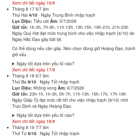
Xem chi tiết ngày 16/8
Tháng 8
17
5/7 âm
Thứ Hai
4/10
· Ngày Trung Bình nhập trạch
Lục Diệu:
Tiểu cát
Âm:
5/7/2026
Giờ tốt:
1h-3h, 7h-9h, 11h-13h, 13h-15h, 19h-21h, 21h-23h
Ngày Quý Hợi đạt mức trung bình cho việc nhập trạch (4/10) do
Ngày Hắc Đạo gây bất lợi.
Có thể dùng nếu cần gấp. Nên chọn đúng giờ Hoàng Đạo, tránh
giờ xấu.
Ngày tốt dựa trên yếu tố nào?
Xem chi tiết ngày 17/8
Tháng 8
18
6/7 âm
Thứ Ba
9/10
· Ngày Tốt nhập trạch
Lục Diệu:
Không vong
Âm:
6/7/2026
Giờ tốt:
23h-1h, 1h-3h, 5h-7h, 11h-13h, 15h-17h, 17h-19h
Ngày Giáp Tý đạt mức rất tốt cho việc nhập trạch (9/10) nhờ
Trực Định và Ngày Hoàng Đạo.
Ngày tốt dựa trên yếu tố nào?
Xem chi tiết ngày 18/8
Tháng 8
19
7/7 âm
Thứ Tư
6/10
· Ngày Tốt nhập trạch