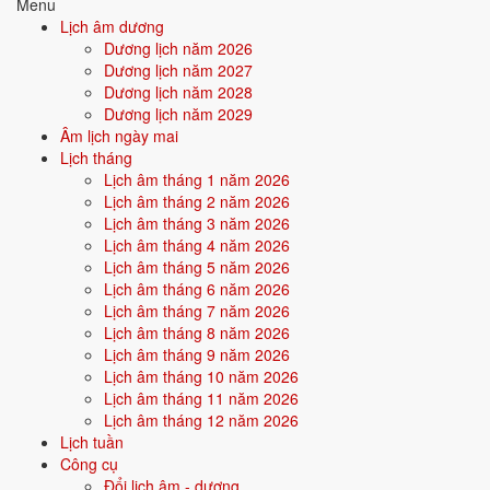
Menu
Ngày Kỷ Dậu đạt mức trung bình cho việc nhập trạch (4/10) do
Lịch âm dương
Ngày Hắc Đạo gây bất lợi.
Dương lịch năm 2026
Dương lịch năm 2027
Có thể dùng nếu cần gấp. Nên chọn đúng giờ Hoàng Đạo, tránh
Dương lịch năm 2028
giờ xấu.
Dương lịch năm 2029
Ngày tốt dựa trên yếu tố nào?
Âm lịch ngày mai
Xem chi tiết ngày 3/8
Lịch tháng
Tháng 8
4
22/6 âm
Lịch âm tháng 1 năm 2026
Thứ Ba
6/10
· Ngày Tốt nhập trạch
Lịch âm tháng 2 năm 2026
Lục Diệu:
Tốc hỷ
Âm:
22/6/2026
Lịch âm tháng 3 năm 2026
Giờ tốt:
3h-5h, 7h-9h, 9h-11h, 15h-17h, 17h-19h, 21h-23h
Lịch âm tháng 4 năm 2026
Ngày Canh Tuất đạt mức tốt cho việc nhập trạch (6/10) nhờ
Lịch âm tháng 5 năm 2026
Ngày Hoàng Đạo.
Lịch âm tháng 6 năm 2026
Lịch âm tháng 7 năm 2026
Ngày tốt dựa trên yếu tố nào?
Lịch âm tháng 8 năm 2026
Xem chi tiết ngày 4/8
Lịch âm tháng 9 năm 2026
Tháng 8
5
23/6 âm
Lịch âm tháng 10 năm 2026
Thứ Tư
10/10
· Ngày Tốt nhập trạch
Lịch âm tháng 11 năm 2026
Lục Diệu:
Xích khẩu
Âm:
23/6/2026
Lịch âm tháng 12 năm 2026
Giờ tốt:
1h-3h, 7h-9h, 11h-13h, 13h-15h, 19h-21h, 21h-23h
Lịch tuần
Ngày Tân Hợi đạt mức rất tốt cho việc nhập trạch (10/10) nhờ
Công cụ
Trực Định, Sao Bích và Ngày Hoàng Đạo.
Đổi lịch âm - dương