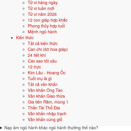
Cách tính Can Chi của năm như
Tử vi hàng ngày
thế nào?
Tử vi tuần mới
Tử vi năm 2026
12 con giáp hợp khắc
Để biết một năm dương lịch là can chi gì:
Phong thủy hợp tuổi
Thiên Can
= số dư của (năm - 4) chia 10, theo thứ tự 0 Giáp, 1
Mệnh ngũ hành
Ất, 2 Bính, 3 Đinh, 4 Mậu, 5 Kỷ, 6 Canh, 7 Tân, 8 Nhâm, 9 Quý.
Kiến thức
Địa Chi
= số dư của (năm - 4) chia 12, theo thứ tự 0 Tý, 1 Sửu,
Tất cả kiến thức
2 Dần, 3 Mão, 4 Thìn, 5 Tỵ, 6 Ngọ, 7 Mùi, 8 Thân, 9 Dậu, 10
Can chi (60 hoa giáp)
Tuất, 11 Hợi.
24 tiết khí
Các sao tốt xấu
Ví dụ năm 2026:
2026 - 4 = 2022. 2022 chia 10 dư 2 (Bính); 2022
12 trực
chia 12 dư 6 (Ngọ). Vậy năm 2026 là năm
Bính Ngọ
. Cần tra nhanh,
Kim Lâu - Hoang Ốc
dùng
công cụ tính Can Chi
.
Tuổi mụ là gì
Câu hỏi thường gặp về Lục Thập
Tất cả văn khấn
Văn khấn Ông Táo
Hoa Giáp
Văn khấn Giao thừa
Gia tiên Rằm, mùng 1
Lục Thập Hoa Giáp bao nhiêu năm lặp lại một lần?
Thần Tài Thổ Địa
Đúng 60 năm. Sau khi đi hết 60 cặp từ Giáp Tý đến Quý Hợi, can chi
Văn khấn nhập trạch
quay lại Giáp Tý và bắt đầu một hoa giáp mới.
Văn khấn cúng giỗ
Nạp âm ngũ hành khác ngũ hành thường thế nào?