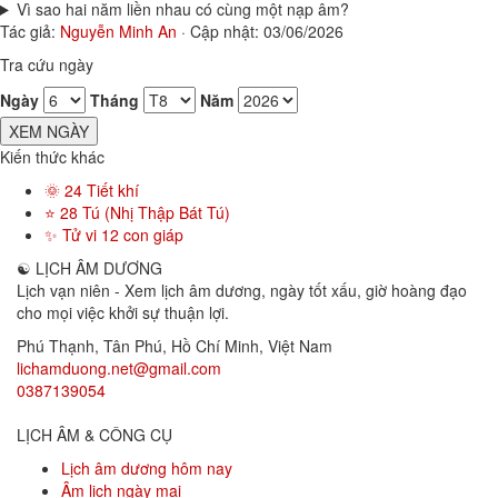
Vì sao hai năm liền nhau có cùng một nạp âm?
Tác giả:
Nguyễn Minh An
·
Cập nhật: 03/06/2026
Tra cứu ngày
Ngày
Tháng
Năm
XEM NGÀY
Kiến thức khác
🌞 24 Tiết khí
⭐ 28 Tú (Nhị Thập Bát Tú)
✨ Tử vi 12 con giáp
☯
LỊCH ÂM DƯƠNG
Lịch vạn niên - Xem lịch âm dương, ngày tốt xấu, giờ hoàng đạo
cho mọi việc khởi sự thuận lợi.
Phú Thạnh, Tân Phú
,
Hồ Chí Minh
,
Việt Nam
lichamduong.net@gmail.com
0387139054
LỊCH ÂM & CÔNG CỤ
Lịch âm dương hôm nay
Âm lịch ngày mai