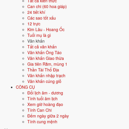
Tất cả kiến thức
12 Địa
(rắn), Ngọ (ngựa), Mùi (dê), Thân (khỉ), Dậu (gà), Tuất (chó),
Can chi (60 hoa giáp)
Chi
Hợi (lợn)
24 tiết khí
Các sao tốt xấu
Bảng tra 60 Hoa Giáp
12 trực
Kim Lâu - Hoang Ốc
1/60
Giáp Tý
Tuổi mụ là gì
2/60
Ất Sửu
Văn khấn
3/60
Bính Dần
Tất cả văn khấn
4/60
Đinh Mão
Văn khấn Ông Táo
5/60
Mậu Thìn
Văn khấn Giao thừa
6/60
Kỷ Tỵ
Gia tiên Rằm, mùng 1
7/60
Canh Ngọ
Thần Tài Thổ Địa
8/60
Tân Mùi
Văn khấn nhập trạch
9/60
Nhâm Thân
Văn khấn cúng giỗ
10/60
Quý Dậu
CÔNG CỤ
11/60
Giáp Tuất
Đổi lịch âm - dương
12/60
Ất Hợi
Tính tuổi âm lịch
13/60
Bính Tý
Xem giờ hoàng đạo
14/60
Đinh Sửu
Tính Can Chi
15/60
Mậu Dần
Đếm ngày giữa 2 ngày
16/60
Kỷ Mão
Tính cung mệnh
17/60
Canh Thìn