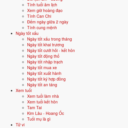
40/60
Quý Mão
Tính tuổi âm lịch
41/60
Giáp Thìn
Xem giờ hoàng đạo
42/60
Ất Tỵ
Tính Can Chi
43/60
Bính Ngọ
Đếm ngày giữa 2 ngày
44/60
Đinh Mùi
Tính cung mệnh
45/60
Mậu Thân
Ngày tốt xấu
46/60
Kỷ Dậu
Ngày tốt xấu trong tháng
47/60
Canh Tuất
Ngày tốt khai trương
48/60
Tân Hợi
Ngày tốt cưới hỏi - kết hôn
49/60
Nhâm Tý
Ngày tốt động thổ
50/60
Quý Sửu
Ngày tốt nhập trạch
51/60
Giáp Dần
Ngày tốt mua xe
52/60
Ất Mão
Ngày tốt xuất hành
53/60
Bính Thìn
Ngày tốt ký hợp đồng
54/60
Đinh Tỵ
Ngày tốt an táng
55/60
Mậu Ngọ
Xem tuổi
56/60
Kỷ Mùi
Xem tuổi làm nhà
57/60
Canh Thân
Xem tuổi kết hôn
58/60
Tân Dậu
Tam Tai
59/60
Nhâm Tuất
Kim Lâu - Hoang Ốc
60/60
Quý Hợi
Tuổi mụ là gì
Tử vi