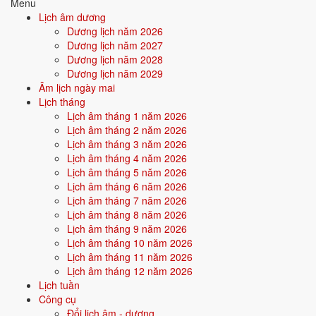
Menu
18/60
Tân Tỵ
Lịch âm dương
19/60
Nhâm Ngọ
Dương lịch năm 2026
20/60
Quý Mùi
Dương lịch năm 2027
21/60
Giáp Thân
Dương lịch năm 2028
22/60
Ất Dậu
Dương lịch năm 2029
23/60
Bính Tuất
Âm lịch ngày mai
24/60
Đinh Hợi
Lịch tháng
25/60
Mậu Tý
Lịch âm tháng 1 năm 2026
26/60
Kỷ Sửu
Lịch âm tháng 2 năm 2026
27/60
Canh Dần
Lịch âm tháng 3 năm 2026
28/60
Tân Mão
Lịch âm tháng 4 năm 2026
29/60
Nhâm Thìn
Lịch âm tháng 5 năm 2026
30/60
Quý Tỵ
Lịch âm tháng 6 năm 2026
31/60
Giáp Ngọ
Lịch âm tháng 7 năm 2026
32/60
Ất Mùi
Lịch âm tháng 8 năm 2026
33/60
Bính Thân
Lịch âm tháng 9 năm 2026
34/60
Đinh Dậu
Lịch âm tháng 10 năm 2026
35/60
Mậu Tuất
Lịch âm tháng 11 năm 2026
36/60
Kỷ Hợi
Lịch âm tháng 12 năm 2026
37/60
Canh Tý
Lịch tuần
38/60
Tân Sửu
Công cụ
39/60
Nhâm Dần
Đổi lịch âm - dương