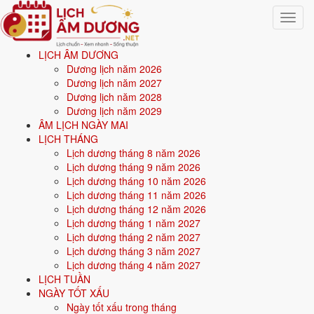
Toggle
navigat
LỊCH ÂM DƯƠNG
Trang chủ
Dương lịch năm 2026
Kiến thức
Dương lịch năm 2027
60 Hoa giáp (Can Chi)
Dương lịch năm 2028
Dương lịch năm 2029
Lục Thập Hoa Giáp - 60
ÂM LỊCH NGÀY MAI
LỊCH THÁNG
Can Chi (Hoa Giáp) trong
Lịch dương tháng 8 năm 2026
Lịch dương tháng 9 năm 2026
lịch âm dương
Lịch dương tháng 10 năm 2026
Lịch dương tháng 11 năm 2026
Lịch dương tháng 12 năm 2026
Lục Thập Hoa Giáp
(60 Hoa Giáp) là chu kỳ
60 năm
, ghép 10
Thiên
Lịch dương tháng 1 năm 2027
Can
với 12
Địa Chi
thành 60 cặp Can Chi, từ
Giáp Tý
đến
Quý Hợi
.
Lịch dương tháng 2 năm 2027
Mỗi cặp ứng một
nạp âm ngũ hành
và lặp lại sau đúng 60 năm.
Lịch dương tháng 3 năm 2027
Không chỉ dùng để xem tuổi, can chi còn được gán cho từng ngày: mỗi
Lịch dương tháng 4 năm 2027
ngày âm lịch mang một cặp can chi và một nạp âm riêng, đây là cơ sở
LỊCH TUẦN
để luận ngày tốt - xấu và giờ hoàng đạo. Bạn có thể xem can chi cùng
NGÀY TỐT XẤU
nạp âm cụ thể của
âm lịch ngày mai
để áp dụng khi chọn ngày làm
Ngày tốt xấu trong tháng
việc quan trọng.