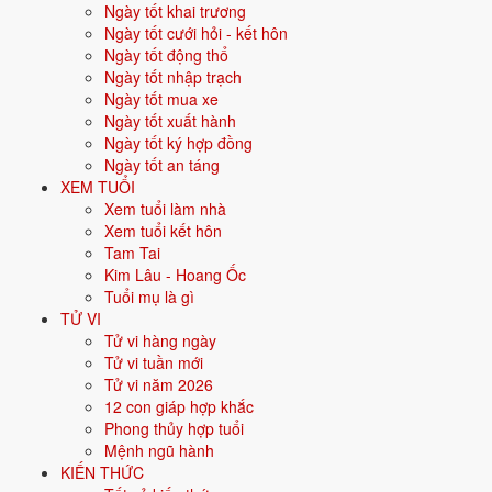
Ngày tốt khai trương
Lục Thập Hoa Giáp là gì?
Ngày tốt cưới hỏi - kết hôn
Ngày tốt động thổ
Ngày tốt nhập trạch
Lục Thập Hoa Giáp là hệ thống đếm năm, tháng, ngày, giờ của lịch âm
Ngày tốt mua xe
dương phương Đông. "Lục thập" nghĩa là 60, "hoa giáp" chỉ một vòng
Ngày tốt xuất hành
tuần hoàn của can chi. Khi ghép lần lượt 10 Thiên Can với 12 Địa Chi,
Ngày tốt ký hợp đồng
ta được 60 tổ hợp không trùng nhau; hết 60 năm lại quay về Giáp Tý,
Ngày tốt an táng
bắt đầu một hoa giáp mới. Người Việt dùng can chi để xem tuổi, tính
XEM TUỔI
ngày tốt xấu, xác định nạp âm bản mệnh và
luận giải tử vi theo ngày,
Xem tuổi làm nhà
tuần, năm
.
Xem tuổi kết hôn
Tam Tai
10 Thiên Can và 12 Địa Chi gồm
Kim Lâu - Hoang Ốc
những gì?
Tuổi mụ là gì
TỬ VI
Tử vi hàng ngày
Can chi được tạo từ hai nhóm:
Thiên Can
(hàng can) và
Địa Chi
Tử vi tuần mới
(hàng chi).
Tử vi năm 2026
Nhóm
Thành phần
12 con giáp hợp khắc
10
Phong thủy hợp tuổi
Giáp, Ất (Mộc); Bính, Đinh (Hỏa); Mậu, Kỷ (Thổ); Canh, Tân
Thiên
Mệnh ngũ hành
(Kim); Nhâm, Quý (Thủy)
Can
KIẾN THỨC
Tý (chuột), Sửu (trâu), Dần (hổ), Mão (mèo), Thìn (rồng), Tỵ