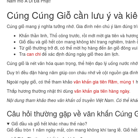
Nam mô A Di Đà Phật!
Cúng Cúng Giỗ cần lưu ý và kiê
Cúng giỗ mang ý nghĩa tưởng nhớ. Gia đình nên chú ý làm đúng trì
Khấn thần linh, Thổ công trước, rồi mới mời gia tiên và hương
Giỗ đầu và giỗ hết còn mang không khí trang nghiêm, tránh 
Từ giỗ thường trở đi, có thể mời họ hàng đến ăn giỗ đông vui
Tra
can chi
để xác định đúng ngày giỗ theo âm lịch.
Cúng giỗ là nét văn hóa quan trọng, thể hiện đạo lý uống nước nh
Duy trì đều đặn hàng năm giúp con cháu nhớ về cội nguồn gia đình
Ngoài ngày giỗ, có thể tham khảo
văn khấn gia tiên Rằm, mùng 1
h
Thắp hương thường nhật thì dùng
văn khấn gia tiên hàng ngày
.
Nội dung tham khảo theo văn khấn cổ truyền Việt Nam. Có thể khác
Câu hỏi thường gặp về văn khấn Cúng 
Giỗ đầu và giỗ hết khác nhau thế nào?
Giỗ đầu tròn 1 năm ngày mất, còn mang không khí tang lễ. Giỗ hết