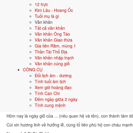
Bản đầy đủ (cổ truyền)
12 trực
Nam mô A Di Đà Phật! (3 lần)
Kim Lâu - Hoang Ốc
Tuổi mụ là gì
Con kính lạy chư vị Tôn thần, Thổ công, Táo quân cai quản trong n
Văn khấn
Con kính lạy Tổ tiên nội ngoại, ông bà, cha mẹ họ ...
Tất cả văn khấn
Văn khấn Ông Táo
Tín chủ con là: ... Ngụ tại: ...
Văn khấn Giao thừa
Hôm nay là ngày ... tháng ... năm ..., nhân ngày húy nhật của ... (
Gia tiên Rằm, mùng 1
Thần Tài Thổ Địa
Tín chủ con thành tâm sắm lễ, hương hoa, cơm canh, lễ vật dâng lên
Văn khấn nhập trạch
Cúi xin tổ tiên và hương linh phù hộ độ trì cho con cháu trong nhà 
Văn khấn cúng giỗ
CÔNG CỤ
Chúng con lễ bạc tâm thành, cúi xin chứng giám.
Đổi lịch âm - dương
Nam mô A Di Đà Phật! (3 lần)
Tính tuổi âm lịch
Xem giờ hoàng đạo
Bản ngắn gọn
Tính Can Chi
Nam mô A Di Đà Phật! (3 lần)
Đếm ngày giữa 2 ngày
Tính cung mệnh
Con lạy chư vị Tôn thần, Thổ công và tổ tiên nhà con.
Hôm nay là ngày giỗ của ... (nêu quan hệ và tên), con thành tâm d
Cúi xin hương linh về hưởng lễ, cùng tổ tiên phù hộ con cháu mạnh