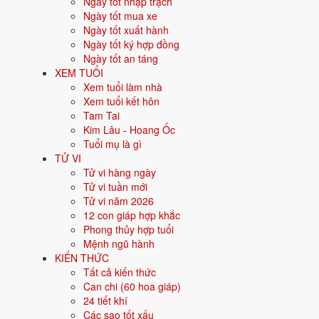
Ngày tốt nhập trạch
thứ 3 trở đi gọi là giỗ thường hay Cát Kỵ, không khí ấm cúng hơn. 
Ngày tốt mua xe
Ngày tốt xuất hành
Cúng Cúng Giỗ ngày giờ nào đ
Ngày tốt ký hợp đồng
Ngày tốt an táng
Cúng giỗ đúng ngày mất theo âm lịch, không phải ngày dương lịch. 
XEM TUỔI
trọng nhất, có đông đủ con cháu.
Xem tuổi làm nhà
Ngày: đúng ngày mất theo âm lịch hàng năm.
Xem tuổi kết hôn
Lễ Tiên Thường (cáo giỗ) làm trước 1 ngày.
Tam Tai
Ngày chính giỗ là lễ quan trọng nhất, thường có đông đủ con
Kim Lâu - Hoang Ốc
Tuổi mụ là gì
Cúng Cúng Giỗ cần chuẩn bị lễ 
TỬ VI
Tử vi hàng ngày
Tử vi tuần mới
Mâm cúng giỗ thường có món người mất từng yêu thích lúc sinh thời
Tử vi năm 2026
Mâm cơm cúng gồm món người mất yêu thích, cơm canh đầy
12 con giáp hợp khắc
Hương hoa, trầu cau, rượu, trà, nước sạch.
Phong thủy hợp tuổi
Vàng mã và trái cây theo mùa.
Mệnh ngũ hành
KIẾN THỨC
Bài văn khấn Cúng Giỗ đọc thế
Tất cả kiến thức
Can chi (60 hoa giáp)
Bạn chọn 1 trong 2 bản, tùy độ trang trọng gia đình muốn dùng. N
24 tiết khí
Các sao tốt xấu