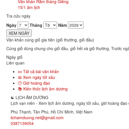
Văn khấn Rằm tháng Giêng
15/1 âm lịch
Tra cứu ngày
Ngày
Tháng
Năm
XEM NGÀY
Văn khấn cúng giỗ gia tiên (giỗ thường, giỗ đầu)
Cúng giỗ dùng chung cho giỗ đầu, giỗ hết và giỗ thường. Trước ng
Ngày giỗ
Liên quan
📜 Tất cả bài văn khấn
📅 Xem ngày tốt xấu
🕑 Giờ hoàng đạo
📚 Kiến thức lịch âm dương
☯
LỊCH ÂM DƯƠNG
Lịch vạn niên - Xem lịch âm dương, ngày tốt xấu, giờ hoàng đạo c
Phú Thạnh, Tân Phú
,
Hồ Chí Minh
,
Việt Nam
lichamduong.net@gmail.com
0387139054