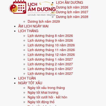
LỊCH ÂM DƯƠNG
Dương lịch năm 2026
Dương lịch năm 2027
Dương lịch năm 2028
Dương lịch năm 2029
Trang chủ
ÂM LỊCH NGÀY MAI
Văn khấn
LỊCH THÁNG
Văn khấn cúng giỗ gia tiên (giỗ thường, giỗ đầu)
Lịch dương tháng 8 năm 2026
Văn khấn cúng giỗ gia tiên
Lịch dương tháng 9 năm 2026
Lịch dương tháng 10 năm 2026
Lịch dương tháng 11 năm 2026
Cúng giỗ dùng chung cho giỗ đầu, giỗ hết và giỗ thường. Trước ng
Lịch dương tháng 12 năm 2026
Lịch dương tháng 1 năm 2027
🙏
Lịch dương tháng 2 năm 2027
Dịp cúng: Ngày giỗ
Lịch dương tháng 3 năm 2027
Dịp cúng
Lịch dương tháng 4 năm 2027
Ngày giỗ
LỊCH TUẦN
Phân loại
NGÀY TỐT XẤU
Gia tiên & ngày giỗ
Ngày tốt xấu trong tháng
Cúng Cúng Giỗ có ý nghĩa gì?
Ngày tốt khai trương
Ngày tốt cưới hỏi - kết hôn
Ngày tốt động thổ
Cúng giỗ là dịp con cháu tưởng nhớ người đã khuất. Lễ làm đúng n