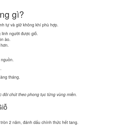
ng gì?
nh tự và giữ không khí phù hợp.
 linh người được giỗ.
ồn ào.
 hơn.
ớ nguồn.
.
àng tháng.
 đôi chút theo phong tục từng vùng miền.
Giỗ
 tròn 2 năm, đánh dấu chính thức hết tang.