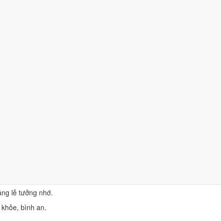
hà.
nêu quan hệ và tên người mất).
 trước án. Kính mời hương linh ... về hưởng lễ, cùng chư vị tổ tiên nộ
mạnh khỏe, bình an, gia đạo hưng thịnh, làm ăn tấn tới.
âng lễ tưởng nhớ.
 khỏe, bình an.