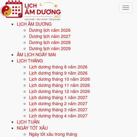
Toggle
navigat
LỊCH ÂM DƯƠNG
Trang chủ
»
Tác giả
Dương lịch năm 2026
Dương lịch năm 2027
Nguyễn Minh An - Người
Dương lịch năm 2028
Dương lịch năm 2029
sáng lập & biên tập
ÂM LỊCH NGÀY MAI
LỊCH THÁNG
lichamduong.net
Lịch dương tháng 8 năm 2026
Lịch dương tháng 9 năm 2026
Lịch dương tháng 10 năm 2026
Nguyễn Minh An
là người sáng lập và phụ trách nội dung của
Lịch dương tháng 11 năm 2026
lichamduong.net
- trang tra cứu lịch âm dương, lịch vạn niên hoạt
Lịch dương tháng 12 năm 2026
động từ năm 2020. Với niềm yêu thích văn hóa Á Đông và lịch pháp cổ
Lịch dương tháng 1 năm 2027
truyền, Minh An cùng ban biên tập hệ thống hóa kiến thức về âm lịch,
Lịch dương tháng 2 năm 2027
can chi, tiết khí, tử vi, phong thủy và văn khấn dân gian Việt Nam, trình
Lịch dương tháng 3 năm 2027
bày lại mạch lạc, dễ tra cứu cho người đọc hiện đại.
Lịch dương tháng 4 năm 2027
LỊCH TUẦN
Nền tảng & chuyên môn
NGÀY TỐT XẤU
Ngày tốt xấu trong tháng