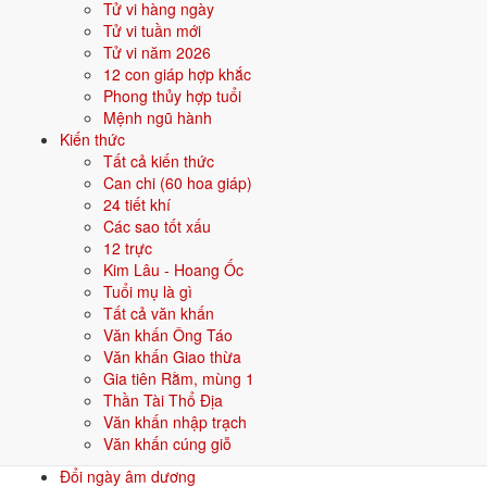
Tử vi hàng ngày
Tử vi tuần mới
Liên hệ
Tử vi năm 2026
12 con giáp hợp khắc
Điện thoại:
0387139054
Phong thủy hợp tuổi
Email:
lichamduong.net@gmail.com
Mệnh ngũ hành
Website:
https://lichamduong.net/
Kiến thức
Tất cả kiến thức
Tìm hiểu thêm về dự án tại trang
Giới thiệu lichamduong.net
.
Can chi (60 hoa giáp)
☯
LỊCH ÂM DƯƠNG
24 tiết khí
Lịch vạn niên - Xem lịch âm dương, ngày tốt xấu, giờ hoàng đạo
Các sao tốt xấu
cho mọi việc khởi sự thuận lợi.
12 trực
Kim Lâu - Hoang Ốc
Phú Thạnh, Tân Phú
,
Hồ Chí Minh
,
Việt Nam
Tuổi mụ là gì
lichamduong.net@gmail.com
Tất cả văn khấn
0387139054
Văn khấn Ông Táo
Văn khấn Giao thừa
LỊCH ÂM & CÔNG CỤ
Gia tiên Rằm, mùng 1
Lịch âm dương hôm nay
Thần Tài Thổ Địa
Âm lịch ngày mai
Văn khấn nhập trạch
Lịch âm tuần này
Văn khấn cúng giỗ
Lịch vạn niên 2027
Đổi ngày âm dương