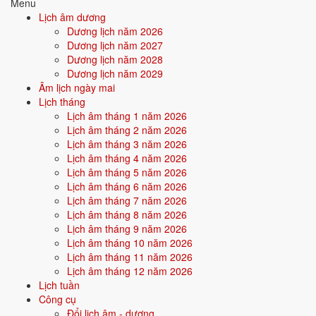
Menu
Tài liệu tham khảo & nền tảng
Lịch âm dương
Dương lịch năm 2026
nội dung
Dương lịch năm 2027
Dương lịch năm 2028
Nội dung trên lichamduong.net được biên soạn và đối chiếu dựa trên
Dương lịch năm 2029
các tài liệu, công trình sau:
Âm lịch ngày mai
Lịch tháng
Thiên văn - lịch pháp:
"Astronomical Algorithms" - Jean Meeus
Lịch âm tháng 1 năm 2026
(1998), dùng để tính điểm sóc (trăng non) và 24 tiết khí cho âm
Lịch âm tháng 2 năm 2026
lịch.
Lịch âm tháng 3 năm 2026
Chọn ngày - lịch pháp cổ:
Hiệp kỷ biện phương thư (協紀辨方
Lịch âm tháng 4 năm 2026
書), Ngọc hạp thông thư, Đổng công tuyển trạch nhật yếu lãm.
Lịch âm tháng 5 năm 2026
Can chi - tiết khí - Nhị thập bát tú:
hệ thống lịch pháp Á Đông
Lịch âm tháng 6 năm 2026
(vòng 60 hoa giáp, 24 tiết khí, 28 Tú).
Lịch âm tháng 7 năm 2026
Tử vi - phong thủy:
tài liệu tử vi đẩu số và phong thủy bát
Lịch âm tháng 8 năm 2026
trạch dân gian.
Lịch âm tháng 9 năm 2026
Văn khấn - phong tục:
"Văn khấn cổ truyền Việt Nam" cùng
Lịch âm tháng 10 năm 2026
các tư liệu nghi lễ truyền thống.
Lịch âm tháng 11 năm 2026
Lịch âm tháng 12 năm 2026
Quan điểm về nội dung
Lịch tuần
Công cụ
Mục tiêu của tôi là cung cấp một nơi tra cứu lịch và văn hóa truyền
Đổi lịch âm - dương