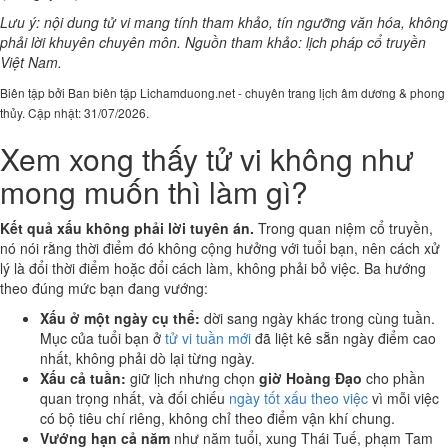
Lưu ý: nội dung tử vi mang tính tham khảo, tín ngưỡng văn hóa, không
phải lời khuyên chuyên môn. Nguồn tham khảo: lịch pháp cổ truyền
Việt Nam.
Biên tập bởi Ban biên tập Lichamduong.net - chuyên trang lịch âm dương & phong
thủy. Cập nhật: 31/07/2026.
Xem xong thấy tử vi không như
mong muốn thì làm gì?
Kết quả xấu không phải lời tuyên án.
Trong quan niệm cổ truyền,
nó nói rằng thời điểm đó không cộng hưởng với tuổi bạn, nên cách xử
lý là đổi thời điểm hoặc đổi cách làm, không phải bỏ việc. Ba hướng
theo đúng mức bạn đang vướng:
Xấu ở một ngày cụ thể:
dời sang ngày khác trong cùng tuần.
Mục của tuổi bạn ở
tử vi tuần mới
đã liệt kê sẵn ngày điểm cao
nhất, không phải dò lại từng ngày.
Xấu cả tuần:
giữ lịch nhưng chọn
giờ Hoàng Đạo
cho phần
quan trọng nhất, và đối chiếu
ngày tốt xấu theo việc
vì mỗi việc
có bộ tiêu chí riêng, không chỉ theo điểm vận khí chung.
Vướng hạn cả năm
như năm tuổi, xung Thái Tuế, phạm Tam