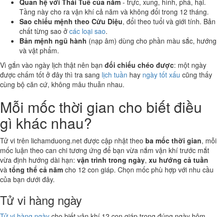
Quan hệ với Thái Tuế của năm
- trực, xung, hình, phá, hại.
Tầng này cho ra vận khí cả năm và không đổi trong 12 tháng.
Sao chiếu mệnh theo Cửu Diệu
, đổi theo tuổi và giới tính. Bản
chất từng sao ở
các loại sao
.
Bản mệnh ngũ hành
(nạp âm) dùng cho phần màu sắc, hướng
và vật phẩm.
Vì gắn vào ngày lịch thật nên bạn
đối chiếu chéo được
: một ngày
được chấm tốt ở đây thì tra sang
lịch tuần
hay
ngày tốt xấu
cũng thấy
cùng bộ căn cứ, không mâu thuẫn nhau.
Mỗi mốc thời gian cho biết điều
gì khác nhau?
Tử vi trên lichamduong.net được cập nhật theo
ba mốc thời gian
, mỗi
mốc luận theo can chi tương ứng để bạn vừa nắm vận khí trước mắt
vừa định hướng dài hạn:
vận trình trong ngày
,
xu hướng cả tuần
và
tổng thể cả năm
cho 12 con giáp. Chọn mốc phù hợp với nhu cầu
của bạn dưới đây.
Tử vi hàng ngày
Tử vi hàng ngày
cho biết vận khí 12 con giáp trong đúng ngày hôm