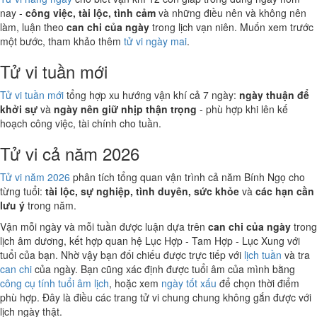
nay -
công việc, tài lộc, tình cảm
và những điều nên và không nên
làm, luận theo
can chi của ngày
trong lịch vạn niên. Muốn xem trước
một bước, tham khảo thêm
tử vi ngày mai
.
Tử vi tuần mới
Tử vi tuần mới
tổng hợp xu hướng vận khí cả 7 ngày:
ngày thuận để
khởi sự
và
ngày nên giữ nhịp thận trọng
- phù hợp khi lên kế
hoạch công việc, tài chính cho tuần.
Tử vi cả năm 2026
Tử vi năm 2026
phân tích tổng quan vận trình cả năm Bính Ngọ cho
từng tuổi:
tài lộc, sự nghiệp, tình duyên, sức khỏe
và
các hạn cần
lưu ý
trong năm.
Vận mỗi ngày và mỗi tuần được luận dựa trên
can chi của ngày
trong
lịch âm dương, kết hợp quan hệ Lục Hợp - Tam Hợp - Lục Xung với
tuổi của bạn. Nhờ vậy bạn đối chiếu được trực tiếp với
lịch tuần
và tra
can chi
của ngày. Bạn cũng xác định được tuổi âm của mình bằng
công cụ tính tuổi âm lịch
, hoặc xem
ngày tốt xấu
để chọn thời điểm
phù hợp. Đây là điều các trang tử vi chung chung không gắn được với
lịch ngày thật.