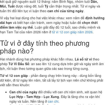
kết quả giữ nguyên suốt 12 tháng: năm Bính Ngọ, nhóm tuổi
Dần,
Mùi, Tuất
được nâng đỡ, tuổi
Tý
cần thận trọng nhất. Tử vi ngày và
tuần thì đổi liên tục vì luận theo
can chi của từng ngày
.
Vì vậy hai loại dùng cho hai việc khác nhau: xem năm để
định hướng
dài hạn
và biết hạn cần tránh, xem ngày hoặc tuần để
chọn thời
điểm làm việc cụ thể
. Luận giải đầy đủ 12 tuổi, sao chiếu mệnh và
hạn Tam Tai của năm 2026 nằm ở
tử vi 12 con giáp năm 2026
.
Tử vi ở đây tính theo phương
pháp nào?
Hai nhánh dùng hai phương pháp khác hẳn nhau.
Lá số tử vi
theo
phép
Tử Vi Đẩu Số
: an sao lên 12 cung dựa trên giờ và ngày sinh âm
lịch, rồi luận theo tương quan giữa các sao trong từng cung.
Tử vi 12 con giáp
- phần đang chạy trên trang này - dùng bốn tầng
dữ kiện, đi từ ngày lên năm, tất cả lấy từ lịch vạn niên chứ không phải
viết sẵn theo khuôn:
Can chi của ngày
đối chiếu với can chi năm sinh, xét quan hệ
Lục Hợp - Tam Hợp - Lục Xung
. Đây là tầng cho ra vận khí
ngày và tuần. Nền tảng ở
can chi
.