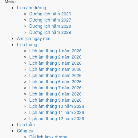
Menu
đoạn nào thuận"
. Lập một lần, đọc lại nhiều năm - dân gian
Lịch âm dương
quen gọi là xem
tử vi trọn đời
. Cần biết
giờ sinh
, không có giờ
Dương lịch năm 2026
sinh thì độ chính xác giảm hẳn.
Dương lịch năm 2027
Tử vi 12 con giáp
- chỉ cần
năm sinh
. Trả lời câu
"hôm nay,
Dương lịch năm 2028
tuần này, năm nay tôi nên làm gì và tránh gì"
. Xem lặp lại theo
Dương lịch năm 2029
chu kỳ, mỗi ngày một kết quả khác.
Âm lịch ngày mai
Lịch tháng
Nói gọn:
lá số xem con người, con giáp xem thời điểm
. Muốn biết
Lịch âm tháng 1 năm 2026
có nên ký hợp đồng vào thứ Năm thì lá số không trả lời được; ngược
Lịch âm tháng 2 năm 2026
lại muốn biết mình hợp nghề gì thì tử vi ngày cũng không trả lời được.
Lịch âm tháng 3 năm 2026
Phần luận giải lá số tử vi đang được xây dựng. Toàn bộ nội dung tử vi
Lịch âm tháng 4 năm 2026
hiện có trên trang thuộc nhánh
12 con giáp
.
Lịch âm tháng 5 năm 2026
Lịch âm tháng 6 năm 2026
Tầng 2: trong nhánh 12 con giáp, xem
Lịch âm tháng 7 năm 2026
theo mốc nào?
Lịch âm tháng 8 năm 2026
Lịch âm tháng 9 năm 2026
Thứ tự ưu tiên theo việc bạn đang tính:
Lịch âm tháng 10 năm 2026
Lịch âm tháng 11 năm 2026
Việc lớn cả năm
(cưới hỏi, xây nhà, khởi nghiệp) → xem
tử vi
Lịch âm tháng 12 năm 2026
năm 2026
trước, vì hạn theo năm chi phối cả 12 tháng và không
Lịch tuần
đổi được bằng cách chọn ngày.
Công cụ
Việc trong tuần này
(họp quan trọng, gặp đối tác, ký hợp
Đổi lịch âm - dương