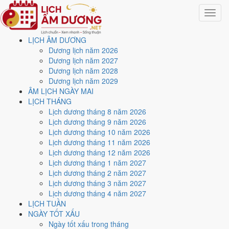
Toggle
navigat
LỊCH ÂM DƯƠNG
Trang chủ
Dương lịch năm 2026
Tử vi
Dương lịch năm 2027
Dương lịch năm 2028
Tử vi xem để làm gì, cần
Dương lịch năm 2029
ÂM LỊCH NGÀY MAI
loại nào và xem sao cho
LỊCH THÁNG
Lịch dương tháng 8 năm 2026
chuẩn?
Lịch dương tháng 9 năm 2026
Lịch dương tháng 10 năm 2026
Lịch dương tháng 11 năm 2026
Tác giả:
Nguyễn Minh An
·
Cập nhật: 31/07/2026
Lịch dương tháng 12 năm 2026
Tử vi có
hai nhánh khác hẳn nhau
:
lá số tử vi
dựng từ giờ và ngày
Lịch dương tháng 1 năm 2027
sinh để xem tổng thể vận mệnh một lần dùng lâu dài, còn
tử vi 12
Lịch dương tháng 2 năm 2027
con giáp
chỉ cần năm sinh và xem lặp lại theo từng ngày, tuần, năm.
Lịch dương tháng 3 năm 2027
Chọn nhầm nhánh là mất công, nên trước khi xem hãy xác định bạn
Lịch dương tháng 4 năm 2027
đang cần hiểu
con người mình
hay cần
chọn thời điểm
.
LỊCH TUẦN
NGÀY TỐT XẤU
Muốn kết quả đúng, trước hết phải xác định đúng
con giáp theo năm
Ngày tốt xấu trong tháng
sinh âm lịch
, vì sinh đầu năm dương lịch mà chưa qua Tết thì vẫn