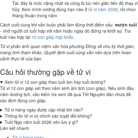
Tai: đây là mức nặng nhất và cũng là lúc nên giãn tiến độ thay vì
hủy. Xem mình vướng đúng hạn nào ở
tử vi năm 2026
, rồi chọn
tháng thuận trong năm.
Cách cuối cùng khi vẫn buộc phải làm đúng thời điểm xấu:
mượn tuổi
- nhờ người có tuổi hợp với năm hoặc ngày đó đứng ra khởi sự. Tra
tuổi nào hợp tại
12 con giáp hợp khắc
.
Tử vi phản ánh quan niệm văn hóa phương Đông về chu kỳ thời gian,
mang tính tham khảo. Quyết định cuối cùng vẫn nên dựa trên hoàn
cảnh thực tế của bạn.
Câu hỏi thường gặp về tử vi
Xem tử vi 12 con giáp theo tuổi âm hay tuổi dương?
Tử vi 12 con giáp xét theo năm sinh âm lịch (con giáp). Nếu sinh đầu
năm dương lịch, cần kiểm tra xem đã qua Tết Nguyên đán chưa để
xác định đúng con giáp.
Tử vi hàng ngày được cập nhật khi nào?
Thông tin tử vi có chính xác tuyệt đối không?
Tuổi Ngọ năm tuổi 2026 nên lưu ý gì?
Liên kết nhanh
Tử vi hàng ngày