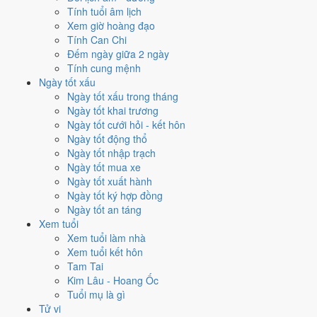
đồng) → xem
tử vi tuần mới
, mỗi tuổi đã có sẵn ngày tốt nhất và
Tính tuổi âm lịch
ngày cần thận trọng.
Xem giờ hoàng đạo
Việc trong hôm nay hoặc ngày mai
→ xem
tử vi hàng ngày
,
Tính Can Chi
hoặc
tử vi ngày mai
nếu cần chuẩn bị trước.
Đếm ngày giữa 2 ngày
Nguyên tắc chung:
việc càng lớn thì càng phải xem ở mốc dài
.
Tính cung mệnh
Xem tử vi ngày để quyết chuyện cả đời là dùng sai công cụ, cũng như
Ngày tốt xấu
dùng lá số để chọn ngày ký hợp đồng vậy.
Ngày tốt xấu trong tháng
Ngày tốt khai trương
☀️
Ngày tốt cưới hỏi - kết hôn
Tử vi hàng ngày
Vận khí 12 con giáp hôm nay
Ngày tốt động thổ
🌙
Ngày tốt nhập trạch
Tử vi ngày mai
Dự báo vận khí 12 con giáp ngày mai
Ngày tốt mua xe
📅
Ngày tốt xuất hành
Tử vi tuần mới
Tổng quan 7 ngày tới - tài lộc, tình duyên
Ngày tốt ký hợp đồng
🌟
Ngày tốt an táng
Tử vi năm 2026
Vận khí cả năm cho 12 tuổi
Xem tuổi
Xem tuổi làm nhà
Xem tử vi thế nào cho chuẩn?
Xem tuổi kết hôn
Tam Tai
Bốn bước phải làm đúng trước khi đọc bất kỳ luận giải nào, vì sai một
Kim Lâu - Hoang Ốc
bước là sai toàn bộ kết quả:
Tuổi mụ là gì
Tử vi
Xác định mình đang cần nhánh nào.
Cần hiểu bản thân thì