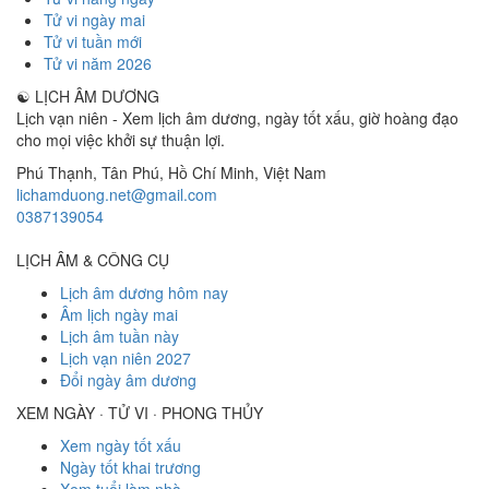
Tử vi ngày mai
Tử vi tuần mới
Tử vi năm 2026
☯
LỊCH ÂM DƯƠNG
Lịch vạn niên - Xem lịch âm dương, ngày tốt xấu, giờ hoàng đạo
cho mọi việc khởi sự thuận lợi.
Phú Thạnh, Tân Phú
,
Hồ Chí Minh
,
Việt Nam
lichamduong.net@gmail.com
0387139054
LỊCH ÂM & CÔNG CỤ
Lịch âm dương hôm nay
Âm lịch ngày mai
Lịch âm tuần này
Lịch vạn niên 2027
Đổi ngày âm dương
XEM NGÀY · TỬ VI · PHONG THỦY
Xem ngày tốt xấu
Ngày tốt khai trương