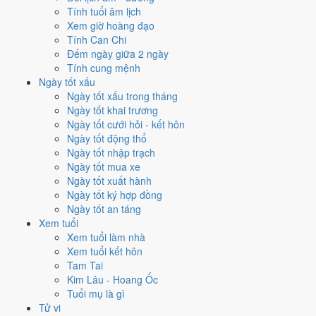
chỉ
13 ngày
.
Tính tuổi âm lịch
Xem giờ hoàng đạo
🏪 Khai trương
13
💍 Cưới hỏi
13
🏗️ Động thổ
15
Tính Can Chi
✈️ Xuất hành
14
✍️ Ký hợp đồng
17
Đếm ngày giữa 2 ngày
🏪 Khai trương
- 13 ngày đạt từ 6/10 trở lên trong tháng 6/2026
Tính cung mệnh
Ngày tốt xấu
1
Ngày tốt xấu trong tháng
2/6
Ngày tốt khai trương
T3 · 17/4 âm
Ngày tốt cưới hỏi - kết hôn
Đinh Mùi
Ngày tốt động thổ
★★★★★ 10/10
Ngày tốt nhập trạch
2
Ngày tốt mua xe
15/6
Ngày tốt xuất hành
T2 · 1/5 âm
Ngày tốt ký hợp đồng
Canh Thân
Ngày tốt an táng
★★★★★ 10/10
Xem tuổi
3
Xem tuổi làm nhà
14/6
Xem tuổi kết hôn
CN · 29/4 âm
Tam Tai
Kỷ Mùi
Kim Lâu - Hoang Ốc
★★★★★ 9/10
Tuổi mụ là gì
4
Tử vi
27/6