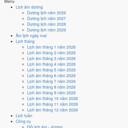
nhiều ngày tốt nhất?
Menu
Lịch âm dương
Dương lịch năm 2026
Ngày tốt tháng 6/2026 dồn về
tuần 4 (22/6 - 28/6)
với
4 ngày
từ mức
Dương lịch năm 2027
Tốt trở lên. Kém nhất là
tuần 1 (1/6 - 7/6)
với
4 ngày xấu
. Lịch còn xê
Dương lịch năm 2028
dịch được thì đặt việc lớn vào tuần 4, né tuần 1.
Dương lịch năm 2029
Muốn xem sát hơn từng ngày trong một tuần, mở
lịch tuần hiện tại
.
Âm lịch ngày mai
Lịch tháng
Bảng thống kê ngày tốt xấu theo tuần
Lịch âm tháng 1 năm 2026
Lịch âm tháng 2 năm 2026
Tuần
Ngày dương
Tốt
Xấu
Phân bố
Đánh giá
Lịch âm tháng 3 năm 2026
Tuần 1
1/6 - 7/6
1
4
⚠️ Nhiều ngày xấu nhất
Lịch âm tháng 4 năm 2026
Tuần 2
8/6 - 14/6
3
3
➖ Cân bằng
Lịch âm tháng 5 năm 2026
Tuần 3
15/6 - 21/6
1
2
⚠️ Cần thận trọng
Lịch âm tháng 6 năm 2026
Tuần 4
22/6 - 28/6
4
2
✅ Tốt nhất tháng
Lịch âm tháng 7 năm 2026
Tuần 5
29/6 - 30/6
0
1
⚠️ Cần thận trọng
Lịch âm tháng 8 năm 2026
Ngày nào đẹp nhất tháng 6/2026
Lịch âm tháng 9 năm 2026
Lịch âm tháng 10 năm 2026
để cưới hỏi, khai trương?
Lịch âm tháng 11 năm 2026
Lịch âm tháng 12 năm 2026
Mỗi việc chấm theo bộ Trực và sao 28 Tú riêng nên ngày đẹp của
Lịch tuần
từng việc không trùng nhau. Tháng 6/2026 rộng cửa nhất cho
ký hợp
Công cụ
đồng
với
17 ngày
đạt từ 6/10, cao nhất là
22/6
. Hẹp nhất là
cưới hỏi
,
Đổi lịch âm - dương