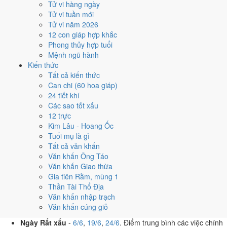
Tử vi hàng ngày
T7 · 13/5 âm
Tử vi tuần mới
Nhâm Thân
Tử vi năm 2026
★★★★★ 9/10
12 con giáp hợp khắc
5
Phong thủy hợp tuổi
8/6
Mệnh ngũ hành
T2 · 23/4 âm
Kiến thức
Quý Sửu
Tất cả kiến thức
★★★★☆ 8/10
Can chi (60 hoa giáp)
Điểm chấm từ Trực, sao Nhị Thập Bát Tú, Hoàng Đạo - Hắc Đạo và
24 tiết khí
ngày cấm kỵ của riêng việc này
Bảng ngày khai trương cả năm
Các sao tốt xấu
12 trực
Tháng 6/2026 có ngày nào nên
Kim Lâu - Hoang Ốc
Tuổi mụ là gì
tránh, lỡ kẹt thì xử lý sao?
Tất cả văn khấn
Văn khấn Ông Táo
Tháng 6/2026 có
3 ngày Rất xấu
rơi vào
6, 19 và 24/6
, cộng thêm
6
Văn khấn Giao thừa
ngày Tam Nương
. Đây là nhóm chồng nhiều yếu tố xấu cùng lúc.
Gia tiên Rằm, mùng 1
Nên tránh khi cưới hỏi, khai trương hay động thổ.
Thần Tài Thổ Địa
Văn khấn nhập trạch
Những ngày nên tránh trong tháng 6/2026
Văn khấn cúng giỗ
Ngày Rất xấu
-
6/6
,
19/6
,
24/6
. Điểm trung bình các việc chính