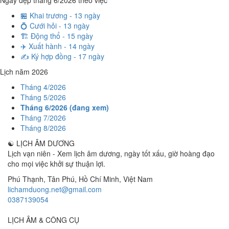
Ngày đẹp tháng 6/2026 theo việc
🏪 Khai trương - 13 ngày
💍 Cưới hỏi - 13 ngày
🏗️ Động thổ - 15 ngày
✈️ Xuất hành - 14 ngày
✍️ Ký hợp đồng - 17 ngày
Lịch năm 2026
Tháng 4/2026
Tháng 5/2026
Tháng 6/2026 (đang xem)
Tháng 7/2026
Tháng 8/2026
☯
LỊCH ÂM DƯƠNG
Lịch vạn niên - Xem lịch âm dương, ngày tốt xấu, giờ hoàng đạo
cho mọi việc khởi sự thuận lợi.
Phú Thạnh, Tân Phú
,
Hồ Chí Minh
,
Việt Nam
lichamduong.net@gmail.com
0387139054
LỊCH ÂM & CÔNG CỤ