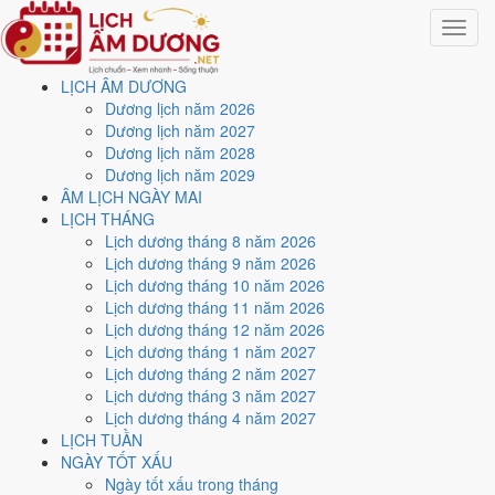
Toggle
navigat
LỊCH ÂM DƯƠNG
Trang chủ
Dương lịch năm 2026
Lịch năm 2026
Dương lịch năm 2027
Tháng 6/2026
Dương lịch năm 2028
Dương lịch năm 2029
Lịch âm dương tháng 6
ÂM LỊCH NGÀY MAI
LỊCH THÁNG
năm 2026 - Tháng Quý Tỵ
Lịch dương tháng 8 năm 2026
Lịch dương tháng 9 năm 2026
Lịch dương tháng 10 năm 2026
Tháng 6/2026 ứng với tháng 4 và 5 âm lịch năm Bính Ngọ. Tháng này
Lịch dương tháng 11 năm 2026
có
9 ngày từ mức Tốt trở lên
và
12 ngày nên tránh
, đẹp nhất là
2, 8
Lịch dương tháng 12 năm 2026
và 15/6
. Rằm rơi vào
29/6
.
Lịch dương tháng 1 năm 2027
Tháng 6/2026 có
30 ngày
, gồm 14 ngày thuộc tháng 4 âm và 16 ngày
Lịch dương tháng 2 năm 2027
thuộc tháng 5 âm. Tháng âm đầu tiên là
Quý Tỵ
, năm Bính Ngọ.
Lịch dương tháng 3 năm 2027
Lịch dương tháng 4 năm 2027
Thang 5 bậc dùng chung với trang chi tiết từng ngày cho ra
3 ngày
LỊCH TUẦN
Rất tốt
và
6 ngày Tốt
. Đối lại là
12 ngày Xấu trở xuống
. Nhóm đẹp
NGÀY TỐT XẤU
nhất rơi vào
2, 8 và 15/6
.
Ngày tốt xấu trong tháng