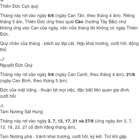
Thiên Đức
Cực quý
Tháng này rơi vào ngày
6/6
(ngày Can Tân, theo tháng 4 âm). Riêng
tháng 5 âm, Thiên Đức ứng theo quái
Càn
(hướng Tây Bắc) chứ
không ứng vào Can của ngày, nên nửa tháng đó không có ngày Thiên
Đức.
Quý nhân của tháng - bách sự đại cát. Hợp khai trương, cưới hỏi, động
thổ.
🌙
Nguyệt Đức
Quý
Tháng này rơi vào ngày
5/6
(ngày Can Canh, theo tháng 4 âm);
21/6
(ngày Can Bính, theo tháng 5 âm).
Đức của mặt trăng - thuận lợi mọi việc, đặc biệt liên quan gia đình,
cưới hỏi.
⚠️
Tam Nương Sát
Hung
Tháng này rơi vào ngày
3, 7, 12, 17, 21 và 27/6
(ứng ngày âm 3, 7,
13, 18, 22, 27 cố định hằng tháng âm).
Tam Nương phá - tránh khai trương, cưới hỏi, ký kết. Trừ khi gặp