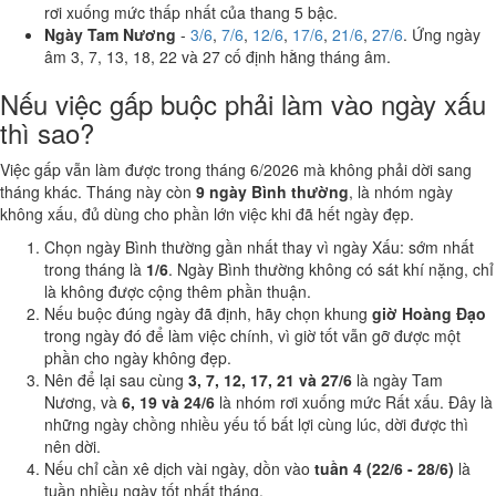
rơi xuống mức thấp nhất của thang 5 bậc.
Ngày Tam Nương
-
3/6
,
7/6
,
12/6
,
17/6
,
21/6
,
27/6
. Ứng ngày
âm 3, 7, 13, 18, 22 và 27 cố định hằng tháng âm.
Nếu việc gấp buộc phải làm vào ngày xấu
thì sao?
Việc gấp vẫn làm được trong tháng 6/2026 mà không phải dời sang
tháng khác. Tháng này còn
9 ngày Bình thường
, là nhóm ngày
không xấu, đủ dùng cho phần lớn việc khi đã hết ngày đẹp.
Chọn ngày Bình thường gần nhất thay vì ngày Xấu: sớm nhất
trong tháng là
1/6
. Ngày Bình thường không có sát khí nặng, chỉ
là không được cộng thêm phần thuận.
Nếu buộc đúng ngày đã định, hãy chọn khung
giờ Hoàng Đạo
trong ngày đó để làm việc chính, vì giờ tốt vẫn gỡ được một
phần cho ngày không đẹp.
Nên để lại sau cùng
3, 7, 12, 17, 21 và 27/6
là ngày Tam
Nương, và
6, 19 và 24/6
là nhóm rơi xuống mức Rất xấu. Đây là
những ngày chồng nhiều yếu tố bất lợi cùng lúc, dời được thì
nên dời.
Nếu chỉ cần xê dịch vài ngày, dồn vào
tuần 4 (22/6 - 28/6)
là
tuần nhiều ngày tốt nhất tháng.