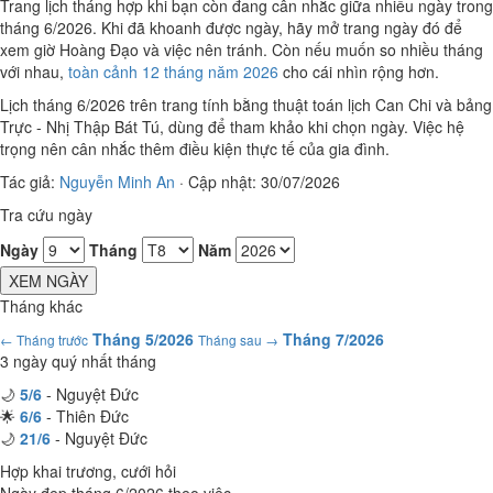
Trang lịch tháng hợp khi bạn còn đang cân nhắc giữa nhiều ngày trong
tháng 6/2026. Khi đã khoanh được ngày, hãy mở trang ngày đó để
xem giờ Hoàng Đạo và việc nên tránh. Còn nếu muốn so nhiều tháng
với nhau,
toàn cảnh 12 tháng năm 2026
cho cái nhìn rộng hơn.
Lịch tháng 6/2026 trên trang tính bằng thuật toán lịch Can Chi và bảng
Trực - Nhị Thập Bát Tú, dùng để tham khảo khi chọn ngày. Việc hệ
trọng nên cân nhắc thêm điều kiện thực tế của gia đình.
Tác giả:
Nguyễn Minh An
·
Cập nhật: 30/07/2026
Tra cứu ngày
Ngày
Tháng
Năm
XEM NGÀY
Tháng khác
Tháng 5/2026
Tháng 7/2026
← Tháng trước
Tháng sau →
3 ngày quý nhất tháng
🌙
5/6
- Nguyệt Đức
🌟
6/6
- Thiên Đức
🌙
21/6
- Nguyệt Đức
Hợp khai trương, cưới hỏi