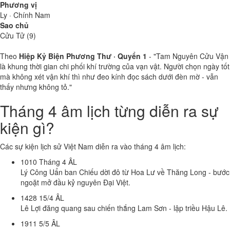
Phương vị
Ly · Chính Nam
Sao chủ
Cửu Tử (9)
Theo
Hiệp Kỷ Biện Phương Thư · Quyển 1
- "Tam Nguyên Cửu Vận
là khung thời gian chi phối khí trường của vạn vật. Người chọn ngày tốt
mà không xét vận khí thì như đeo kính đọc sách dưới đèn mờ - vẫn
thấy nhưng không tỏ."
Tháng 4 âm lịch từng diễn ra sự
kiện gì?
Các sự kiện lịch sử Việt Nam diễn ra vào tháng 4 âm lịch:
1010
Tháng 4 ÂL
Lý Công Uẩn ban Chiếu dời đô từ Hoa Lư về Thăng Long - bước
ngoặt mở đầu kỷ nguyên Đại Việt.
1428
15/4 ÂL
Lê Lợi đăng quang sau chiến thắng Lam Sơn - lập triều Hậu Lê.
1911
5/5 ÂL