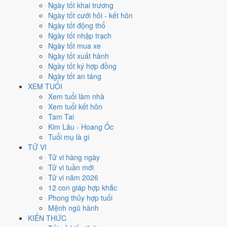
Xét theo từng việc,
ký hợp đồng
rộng cửa nhất với
17 ngày
đạt từ
Ngày tốt khai trương
6/10.
Cưới hỏi
hẹp nhất, chỉ
13 ngày
. Việc nào kén ngày thì nên chốt
Ngày tốt cưới hỏi - kết hôn
lịch sớm.
Ngày tốt động thổ
Ngày tốt nhập trạch
3
Ngày tốt mua xe
Ngày rất tốt
Ngày tốt xuất hành
6
Ngày tốt ký hợp đồng
Ngày tốt
Ngày tốt an táng
12
XEM TUỔI
Ngày xấu
Xem tuổi làm nhà
3
Xem tuổi kết hôn
Ngày quý hiếm
Tam Tai
Kim Lâu - Hoang Ốc
Lịch âm dương tháng 6/2026 chi
Tuổi mụ là gì
tiết từng ngày
TỬ VI
Tử vi hàng ngày
Tử vi tuần mới
Tháng
Năm
XEM
Tử vi năm 2026
Lưới lịch dưới đây trải đủ
30 ngày
của tháng 6/2026. Mỗi ô ghi ngày
12 con giáp hợp khắc
dương, ngày âm và can chi ngày, tô màu theo 5 mức. Tháng này có
9
Phong thủy hợp tuổi
ngày từ mức Tốt trở lên
và
12 ngày từ mức Xấu trở xuống
.
Mệnh ngũ hành
T2
T3
T4
T5
T6
T7
CN
KIẾN THỨC