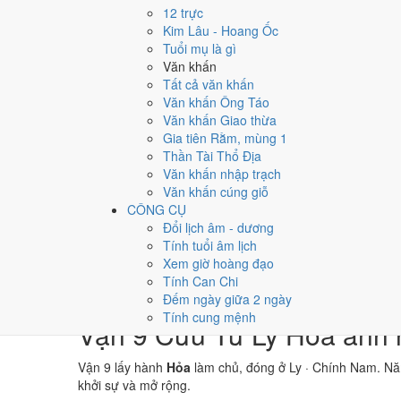
→
12 trực
⛰ Thổ
Kim Lâu - Hoang Ốc
→
Tuổi mụ là gì
⚒ Kim
Văn khấn
→
Tất cả văn khấn
💧 Thủy
Văn khấn Ông Táo
Văn khấn Giao thừa
Bảng phân tích Can Chi năm Bính Ngọ
Gia tiên Rằm, mùng 1
Yếu tố
Chi tiết
Ý nghĩa
Thần Tài Thổ Địa
Thiên Can (Bính)
Hỏa
Dương
Thiên Can B
Văn khấn nhập trạch
Địa Chi (Ngọ)
Hỏa
Dương · Con Ngọ
Địa Chi Ngọ
Văn khấn cúng giỗ
Nạp Âm
Thủy
· Thiên Hà Thủy
Nghĩa "Nước
CÔNG CỤ
Thái Tuế
Hỏa
Ngọ (chính cung)
Tuổi Ngọ hợ
Đổi lịch âm - dương
Màu hợp năm
Đỏ
Xanh lá
Kích hoạt v
Tính tuổi âm lịch
Hoàng Đạo / Hắc Đạo
183
/
182
ngày
Một tiêu ch
Xem giờ hoàng đạo
Luận giải ngũ hành, Thái Tuế và màu hợp ở trên là qua
Tính Can Chi
không phải kết luận khoa học.
Đếm ngày giữa 2 ngày
Tính cung mệnh
Vận 9 Cửu Tử Ly Hỏa ảnh 
Vận 9 lấy hành
Hỏa
làm chủ, đóng ở Ly · Chính Nam. N
khởi sự và mở rộng.