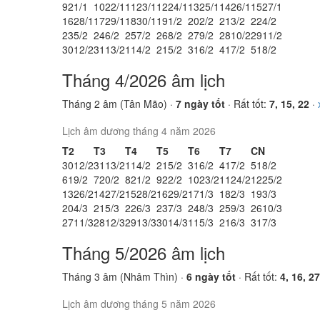
9
21/1
10
22/1
11
23/1
12
24/1
13
25/1
14
26/1
15
27/1
16
28/1
17
29/1
18
30/1
19
1/2
20
2/2
21
3/2
22
4/2
23
5/2
24
6/2
25
7/2
26
8/2
27
9/2
28
10/2
29
11/2
30
12/2
31
13/2
1
14/2
2
15/2
3
16/2
4
17/2
5
18/2
Tháng 4/2026 âm lịch
Tháng 2 âm (Tân Mão) ·
7 ngày tốt
· Rất tốt:
7, 15, 22
·
Lịch âm dương tháng 4 năm 2026
T2
T3
T4
T5
T6
T7
CN
30
12/2
31
13/2
1
14/2
2
15/2
3
16/2
4
17/2
5
18/2
6
19/2
7
20/2
8
21/2
9
22/2
10
23/2
11
24/2
12
25/2
13
26/2
14
27/2
15
28/2
16
29/2
17
1/3
18
2/3
19
3/3
20
4/3
21
5/3
22
6/3
23
7/3
24
8/3
25
9/3
26
10/3
27
11/3
28
12/3
29
13/3
30
14/3
1
15/3
2
16/3
3
17/3
Tháng 5/2026 âm lịch
Tháng 3 âm (Nhâm Thìn) ·
6 ngày tốt
· Rất tốt:
4, 16, 27
Lịch âm dương tháng 5 năm 2026