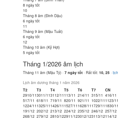
8 ngày tốt
10
Tháng 8 âm (Đinh Dậu)
6 ngày tốt
11
Tháng 9 âm (Mậu Tuất)
6 ngày tốt
12
Tháng 10 âm (Kỷ Hợi)
5 ngày tốt
Tháng 1/2026 âm lịch
Tháng 11 âm (Mậu Tý) ·
7 ngày tốt
· Rất tốt:
10, 25
·
lịc
Lịch âm dương tháng 1 năm 2026
T2
T3
T4
T5
T6
T7
CN
29
10/11
30
11/11
31
12/11
1
13/11
2
14/11
3
15/11
4
16/11
5
17/11
6
18/11
7
19/11
8
20/11
9
21/11
10
22/11
11
23/1
12
24/11
13
25/11
14
26/11
15
27/11
16
28/11
17
29/11
18
30/1
19
1/12
20
2/12
21
3/12
22
4/12
23
5/12
24
6/12
25
7/12
26
8/12
27
9/12
28
10/12
29
11/12
30
12/12
31
13/12
1
14/12