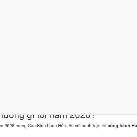
ính thuộc hành Hỏa, là khí chủ đạo của năm 2026.
 thuộc hành Hỏa; đặt cạnh Can Bính thì cùng hành Hỏa (tỷ hòa).
 trên trời", thuộc hành Thủy, ứng với cặp can chi Bính Ngọ và Đinh Mù
p Thái Tuế. Tuổi xung Thái Tuế cần lễ giải đầu năm.
ận khí, dùng cho trang phục, vật phẩm phong thủy.
í thành phần, xét riêng bộ sao ngày. Xem cơ chế ở bài
sao Hoàng Đạo
n niệm dân gian. Nguồn tham chiếu:
Tam Mệnh Thông Hội
và
Hiệp Kỷ B
hưởng gì tới năm 2026?
ăm 2026 mang Can Bính hành Hỏa. So với hành Vận thì
cùng hành Hỏa