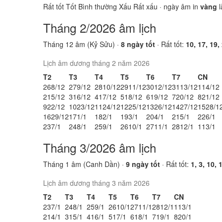
Rất tốt
Tốt
Bình thường
Xấu
Rất xấu
· ngày âm in
vàng
l
Tháng 2/2026 âm lịch
Tháng 12 âm (Kỷ Sửu) ·
8 ngày tốt
· Rất tốt:
10, 17, 19,
Lịch âm dương tháng 2 năm 2026
T2
T3
T4
T5
T6
T7
CN
26
8/12
27
9/12
28
10/12
29
11/12
30
12/12
31
13/12
1
14/12
2
15/12
3
16/12
4
17/12
5
18/12
6
19/12
7
20/12
8
21/12
9
22/12
10
23/12
11
24/12
12
25/12
13
26/12
14
27/12
15
28/1
16
29/12
17
1/1
18
2/1
19
3/1
20
4/1
21
5/1
22
6/1
23
7/1
24
8/1
25
9/1
26
10/1
27
11/1
28
12/1
1
13/1
Tháng 3/2026 âm lịch
Tháng 1 âm (Canh Dần) ·
9 ngày tốt
· Rất tốt:
1, 3, 10, 
Lịch âm dương tháng 3 năm 2026
T2
T3
T4
T5
T6
T7
CN
23
7/1
24
8/1
25
9/1
26
10/1
27
11/1
28
12/1
1
13/1
2
14/1
3
15/1
4
16/1
5
17/1
6
18/1
7
19/1
8
20/1