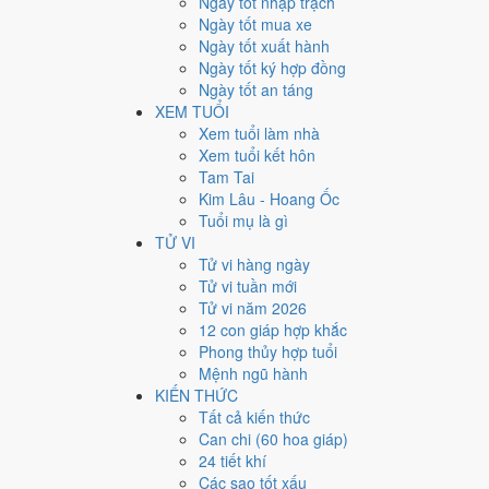
Ngày tốt nhập trạch
Ngày bình thường
Ngày tốt mua xe
166
Ngày tốt xuất hành
Ngày xấu
Ngày tốt ký hợp đồng
24
Ngày tốt an táng
Tiết khí
XEM TUỔI
Năm 2026 là năm con gì, 
Xem tuổi làm nhà
Xem tuổi kết hôn
Tam Tai
Năm 2026 là năm
Bính Ngọ
, Nạp Âm
Thiên Hà Thủy
hà
Kim Lâu - Hoang Ốc
Cách tính cặp can chi này nằm ở bài
can chi Bính Ngọ
.
Tuổi mụ là gì
2026
TỬ VI
Bính Ngọ
Tử vi hàng ngày
Can chi
Tử vi tuần mới
Bính Ngọ (Hỏa × Hỏa)
Tử vi năm 2026
Nạp âm
12 con giáp hợp khắc
Thiên Hà Thủy
Phong thủy hợp tuổi
Vận khí
Mệnh ngũ hành
Cửu Tử Ly Hỏa
KIẾN THỨC
Tất cả kiến thức
🌿 Mộc
Can chi (60 hoa giáp)
→
24 tiết khí
🔥 Hỏa
Các sao tốt xấu