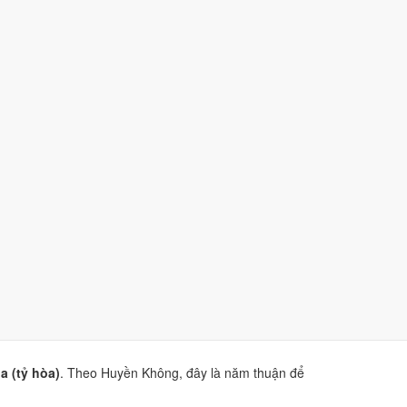
i.
và
sao Hắc Đạo
.
iện Phương Thư
. Dùng để tham khảo khi chọn thời điểm,
 (tỷ hòa)
. Theo Huyền Không, đây là năm thuận để