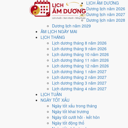
LỊCH ÂM DƯƠNG
Dương lịch năm 2026
Dương lịch năm 2027
Dương lịch năm 2028
Dương lịch năm 2029
Trang chủ
ÂM LỊCH NGÀY MAI
Lịch năm 2026
LỊCH THÁNG
Lịch âm dương năm 20
Lịch dương tháng 8 năm 2026
Lịch dương tháng 9 năm 2026
Lịch dương tháng 10 năm 2026
Tác giả:
Nguyễn Minh An
·
Cập nhật: 30/07/2026
Lịch dương tháng 11 năm 2026
Lịch dương tháng 12 năm 2026
Năm
2026 (Bính Ngọ)
, Tết Nguyên đán vào
17/2/2026
.
Lịch dương tháng 1 năm 2027
Năm
Bính Ngọ 2026
có Thiên Can Bính hành Hỏa, Địa 
Lịch dương tháng 2 năm 2027
năm.
Lịch dương tháng 3 năm 2027
Lịch dương tháng 4 năm 2027
Cả năm có
87 ngày đạt mức Tốt trở lên
, dồn nhiều nh
LỊCH TUẦN
Tết Nguyên đán rơi vào
17/2/2026
. Về phong thủy, sao
NGÀY TỐT XẤU
đầu năm.
Ngày tốt xấu trong tháng
Ngày tốt khai trương
87
Ngày tốt cưới hỏi - kết hôn
Ngày tốt trở lên
Ngày tốt động thổ
112