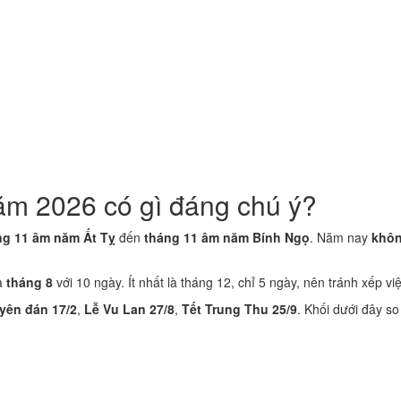
ăm 2026 có gì đáng chú ý?
ng 11 âm năm Ất Tỵ
đến
tháng 11 âm năm Bính Ngọ
. Năm nay
khôn
là
tháng 8
với 10 ngày. Ít nhất là tháng 12, chỉ 5 ngày, nên tránh xếp vi
yên đán 17/2
,
Lễ Vu Lan 27/8
,
Tết Trung Thu 25/9
. Khối dưới đây s