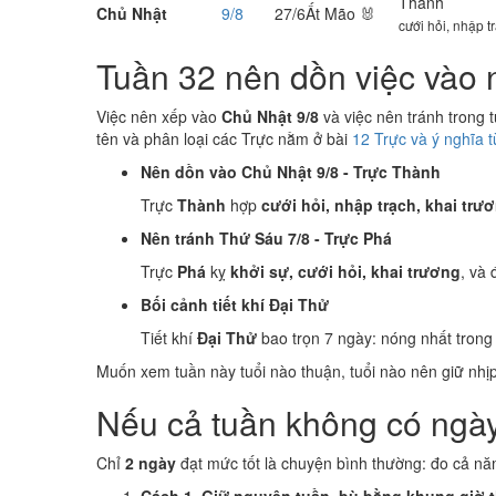
Thành
Chủ Nhật
9/8
27/6
Ất Mão 🐰
cưới hỏi, nhập t
Tuần 32 nên dồn việc vào n
Việc nên xếp vào
Chủ Nhật 9/8
và việc nên tránh trong 
tên và phân loại các Trực nằm ở bài
12 Trực và ý nghĩa 
Nên dồn vào Chủ Nhật 9/8 - Trực Thành
Trực
Thành
hợp
cưới hỏi, nhập trạch, khai trư
Nên tránh Thứ Sáu 7/8 - Trực Phá
Trực
Phá
kỵ
khởi sự, cưới hỏi, khai trương
, và
Bối cảnh tiết khí Đại Thử
Tiết khí
Đại Thử
bao trọn 7 ngày: nóng nhất trong 
Muốn xem tuần này tuổi nào thuận, tuổi nào nên giữ nhị
Nếu cả tuần không có ngày
Chỉ
2 ngày
đạt mức tốt là chuyện bình thường: đo cả nă