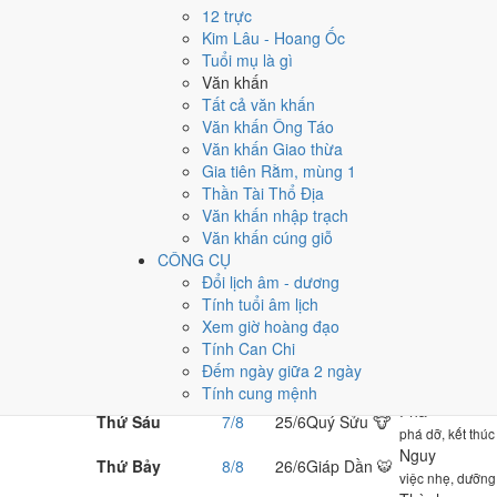
Thứ Năm 6/8/2026
Nhâm Tý 🐭 · Trực Chấp · 4/10
12 trực
Xấu
Kim Lâu - Hoang Ốc
Tuổi mụ là gì
7 ngày tuần 32 lệch âm - 
Văn khấn
Tất cả văn khấn
Bảy ngày dương 3/8 - 9/8/2026 nhằm
21/6 - 27/6 âm lịc
Văn khấn Ông Táo
thường kỵ ngày kia.
Văn khấn Giao thừa
Gia tiên Rằm, mùng 1
Bảy ngày từ thứ Hai đến Chủ Nhật, mỗi dòng một ngày, b
Thần Tài Thổ Địa
Thứ
Dương
Âm
Can Chi
Trực
Văn khấn nhập trạch
Mãn
Văn khấn cúng giỗ
Thứ Hai
3/8
21/6
Kỷ Dậu 🐔
cầu tài, mở cửa 
CÔNG CỤ
Bình
Đổi lịch âm - dương
Thứ Ba
4/8
22/6
Canh Tuất 🐶
việc thường, gặp
Tính tuổi âm lịch
Định
Xem giờ hoàng đạo
Thứ Tư
5/8
23/6
Tân Hợi 🐷
định ước hôn nh
Tính Can Chi
Chấp
Đếm ngày giữa 2 ngày
Thứ Năm
6/8
24/6
Nhâm Tý 🐭
Hôm nay
cầu phúc, tế lễ,
Tính cung mệnh
Phá
Thứ Sáu
7/8
25/6
Quý Sửu 🐮
phá dỡ, kết thúc
Nguy
Thứ Bảy
8/8
26/6
Giáp Dần 🐯
việc nhẹ, dưỡng