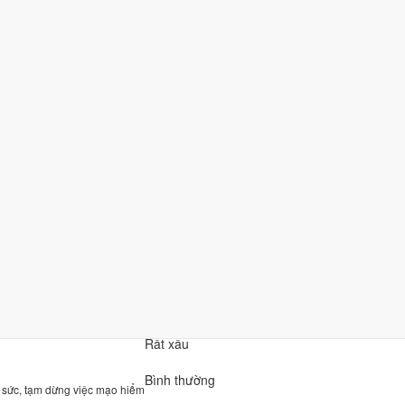
dương ra sao?
h
,
không chạm mùng 1 hay rằm
. Can Chi chạy từ
Kỷ Dậu
tới
Ất Mão
ấm cột ngày dương để mở chi tiết.
Đánh giá
Xấu
hàng, đầu tư
Bình thường
 gỡ, giao tiếp ngoại giao
Rất tốt
ân, ký kết dài hạn
Xấu
 học hành
Rất xấu
Bình thường
 sức, tạm dừng việc mạo hiểm