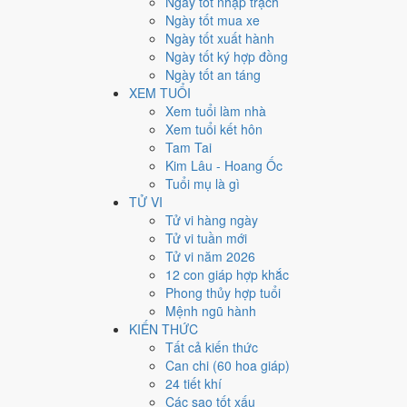
Ngày tốt nhập trạch
32
/53
Ngày tốt mua xe
🌞 Tiết khí
Ngày tốt xuất hành
Đại Thử
Ngày tốt ký hợp đồng
Ngày đẹp nhất tuần 32 rơi
Ngày tốt an táng
XEM TUỔI
Xem tuổi làm nhà
Xếp theo điểm ngày,
Chủ Nhật 9/8
dẫn đầu với
9.3/10
, 
Xem tuổi kết hôn
mốc.
Tam Tai
✨ 2 ngày đẹp nhất - nên khởi sự
Kim Lâu - Hoang Ốc
Tuổi mụ là gì
#1
TỬ VI
Chủ Nhật 9/8/2026
Ất Mão 🐰 · Trực Thành · 9.3/
Tử vi hàng ngày
Rất tốt
Tử vi tuần mới
#2
Tử vi năm 2026
Thứ Tư 5/8/2026
Tân Hợi 🐷 · Trực Định · 8.9/10
12 con giáp hợp khắc
Rất tốt
Phong thủy hợp tuổi
⚠️ 2 ngày cần thận trọng nhất - hoãn việc lớn
Mệnh ngũ hành
KIẾN THỨC
-1
Tất cả kiến thức
Thứ Sáu 7/8/2026
Quý Sửu 🐮 · Trực Phá · 2.1/10
Can chi (60 hoa giáp)
Rất xấu
24 tiết khí
-2
Các sao tốt xấu