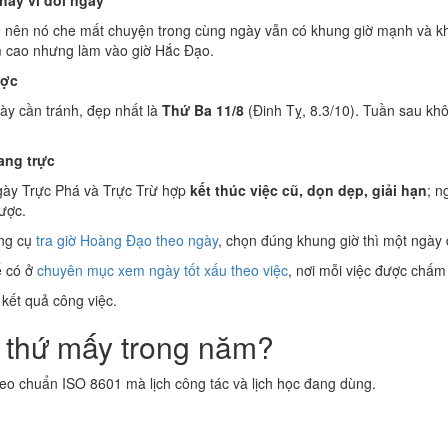
hay vì đổi ngày
, nên nó che mất chuyện trong cùng ngày vẫn có khung giờ mạnh và k
 cao nhưng làm vào giờ Hắc Đạo.
ược
ày cần tránh, đẹp nhất là
Thứ Ba 11/8
(Đinh Tỵ, 8.3/10). Tuần sau khô
ang trực
Ngày Trực Phá và Trực Trừ hợp
kết thúc việc cũ, dọn dẹp, giải hạn
; 
được.
ông cụ
tra giờ Hoàng Đạo theo ngày
, chọn đúng khung giờ thì một ngày
ể có ở
chuyên mục xem ngày tốt xấu theo việc
, nơi mỗi việc được chấm
 kết quả công việc.
n thứ mấy trong năm?
eo chuẩn ISO 8601 mà lịch công tác và lịch học đang dùng.