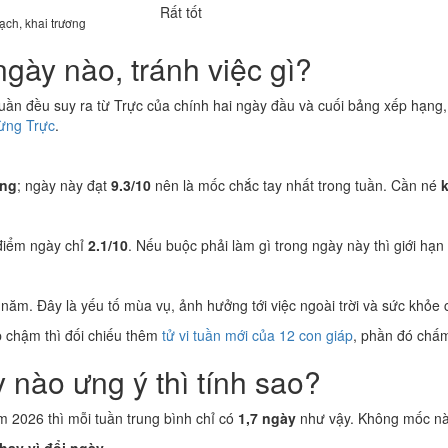
Rất tốt
rạch, khai trương
gày nào, tránh việc gì?
tuần đều suy ra từ Trực của chính hai ngày đầu và cuối bảng xếp hạng
từng Trực
.
ơng
; ngày này đạt
9.3/10
nên là mốc chắc tay nhất trong tuần. Cần né
k
 điểm ngày chỉ
2.1/10
. Nếu buộc phải làm gì trong ngày này thì giới hạn
năm. Đây là yếu tố mùa vụ, ảnh hưởng tới việc ngoài trời và sức khỏe 
p chậm thì đối chiếu thêm
tử vi tuần mới của 12 con giáp
, phần đó chấm
 nào ưng ý thì tính sao?
m 2026 thì mỗi tuần trung bình chỉ có
1,7 ngày
như vậy. Không mốc nào