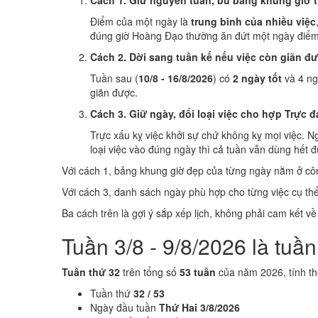
Cách 1. Giữ nguyên tuần, bù bằng khung giờ t
Điểm của một ngày là
trung bình của nhiều việc
đúng giờ Hoàng Đạo thường ăn đứt một ngày điểm
Cách 2. Dời sang tuần kế nếu việc còn giãn đ
Tuần sau (
10/8 - 16/8/2026
) có
2 ngày tốt
và 4 ng
giãn được.
Cách 3. Giữ ngày, đổi loại việc cho hợp Trực đ
Trực xấu kỵ việc khởi sự chứ không kỵ mọi việc. 
loại việc vào đúng ngày thì cả tuần vẫn dùng hết 
Với cách 1, bảng khung giờ đẹp của từng ngày nằm ở c
Với cách 3, danh sách ngày phù hợp cho từng việc cụ th
Ba cách trên là gợi ý sắp xếp lịch, không phải cam kết về
Tuần 3/8 - 9/8/2026 là tuầ
Tuần thứ 32
trên tổng số
53 tuần
của năm 2026, tính th
Tuần thứ
32 / 53
Ngày đầu tuần
Thứ Hai 3/8/2026