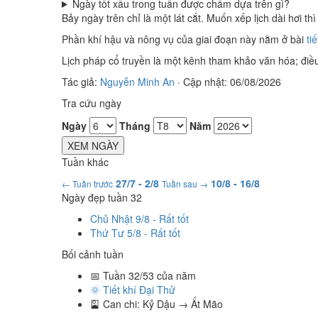
Ngày tốt xấu trong tuần được chấm dựa trên gì?
Bảy ngày trên chỉ là một lát cắt. Muốn xếp lịch dài hơi t
Phần khí hậu và nông vụ của giai đoạn này nằm ở bài
ti
Lịch pháp cổ truyền là một kênh tham khảo văn hóa; điều 
Tác giả:
Nguyễn Minh An
·
Cập nhật: 06/08/2026
Tra cứu ngày
Ngày
Tháng
Năm
XEM NGÀY
Tuần khác
27/7 - 2/8
10/8 - 16/8
← Tuần trước
Tuần sau →
Ngày đẹp tuần 32
Chủ Nhật 9/8 - Rất tốt
Thứ Tư 5/8 - Rất tốt
Bối cảnh tuần
📅 Tuần 32/53 của năm
🌞 Tiết khí Đại Thử
🎴 Can chi: Kỷ Dậu → Ất Mão