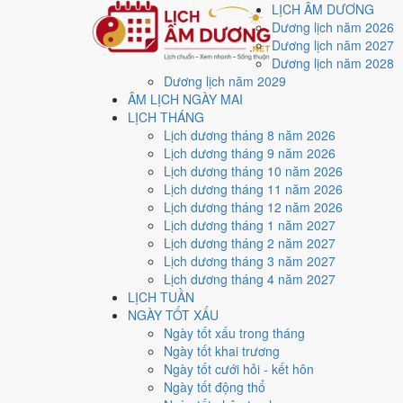
LỊCH ÂM DƯƠNG
Dương lịch năm 2026
Dương lịch năm 2027
Dương lịch năm 2028
Dương lịch năm 2029
Trang chủ
ÂM LỊCH NGÀY MAI
Lịch năm 2026
LỊCH THÁNG
Tháng 8/2026
Lịch dương tháng 8 năm 2026
Tuần 32
Lịch dương tháng 9 năm 2026
Tuần 32 có mấy ngày d
Lịch dương tháng 10 năm 2026
Lịch dương tháng 11 năm 2026
Lịch dương tháng 12 năm 2026
Tuần
32
(3/8 - 9/8/2026) là một tuần cân bằng giữa cát 
Lịch dương tháng 1 năm 2027
5/8; ngược lại
Thứ Sáu 7/8
nên hoãn quyết định khó đảo 
Lịch dương tháng 2 năm 2027
mốc nào trong tuần này vừa ý, phần cuối trang nêu
ba c
Lịch dương tháng 3 năm 2027
Lịch dương tháng 4 năm 2027
✅ Ngày tốt
LỊCH TUẦN
2
/7
NGÀY TỐT XẤU
⚖️ Bình thường
Ngày tốt xấu trong tháng
2
/7
Ngày tốt khai trương
⛔ Ngày tránh
Ngày tốt cưới hỏi - kết hôn
3
/7
Ngày tốt động thổ
📅 Tuần trong năm