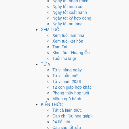
Ngày tốt nhập trạch
3
Ngày tốt mua xe
Ngày tốt xuất hành
Giờ
Ngày tốt ký hợp đồng
Nhâm Tý
Ngày tốt an táng
Ngày 3
XEM TUỔI
Quý Hợi
Xem tuổi làm nhà
Tháng 3
Xem tuổi kết hôn
Nhâm Thìn
Tam Tai
Năm 2026
Kim Lâu - Hoang Ốc
Bính Ngọ
Tuổi mụ là gì
TỬ VI
Ngày Quý Hợi có Trực
Nguy
(ngày nguy hiểm, đầy biến
Tử vi hàng ngày
công việc thường ngày.
Tử vi tuần mới
Tuổi
Mão, Mùi, Dần
hợp ngày; tuổi
Tỵ
nên thận trọng (L
Tử vi năm 2026
12 con giáp hợp khắc
Ngày 19/4/2026 tốt hay xấu
Phong thủy hợp tuổi
Mệnh ngũ hành
Ngày 19/4/2026 đạt
5.7/10
trung bình cho 7 việc chính: 
KIẾN THỨC
gặp Sao Ngọc Đường hoàng đạo nên điểm từng việc chê
Tất cả kiến thức
Can chi (60 hoa giáp)
💍
Cưới hỏi - đính hôn
24 tiết khí
8
/10
Rất tốt
Các sao tốt xấu