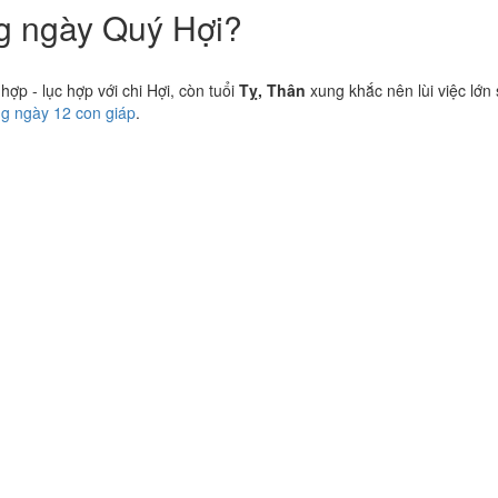
ng ngày Quý Hợi?
p - lục hợp với chi Hợi, còn tuổi
Tỵ, Thân
xung khắc nên lùi việc lớn
ng ngày 12 con giáp
.