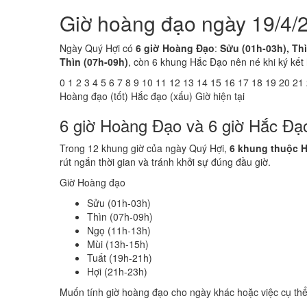
Giờ hoàng đạo ngày 19/4/
Ngày Quý Hợi có
6 giờ Hoàng Đạo
:
Sửu (01h-03h), Thì
Thìn (07h-09h)
, còn 6 khung Hắc Đạo nên né khi ký kết
0
1
2
3
4
5
6
7
8
9
10
11
12
13
14
15
16
17
18
19
20
21
Hoàng đạo (tốt)
Hắc đạo (xấu)
Giờ hiện tại
6 giờ Hoàng Đạo và 6 giờ Hắc Đạ
Trong 12 khung giờ của ngày Quý Hợi,
6 khung thuộc 
rút ngắn thời gian và tránh khởi sự đúng đầu giờ.
Giờ Hoàng đạo
Sửu (01h-03h)
Thìn (07h-09h)
Ngọ (11h-13h)
Mùi (13h-15h)
Tuất (19h-21h)
Hợi (21h-23h)
Muốn tính giờ hoàng đạo cho ngày khác hoặc việc cụ th