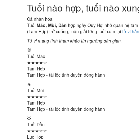
Tuổi nào hợp, tuổi nào xu
Cá nhân hóa
Tuổi
Mão, Mùi, Dần
hợp ngày Quý Hợi nhờ quan hệ tam hợ
(Tam Hợp) trở xuống, luận giải từng tuổi xem tại
tử vi hằ
Tử vi mang tính tham khảo tín ngưỡng dân gian.
🐰
Tuổi Mão
★★★★☆
Tam Hợp
Tam Hợp - tài lộc tình duyên đồng hành
🐐
Tuổi Mùi
★★★★☆
Tam Hợp
Tam Hợp - tài lộc tình duyên đồng hành
🐯
Tuổi Dần
★★★☆☆
Lục Hợp