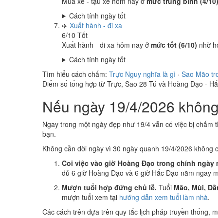
Mua xe - tậu xe hôm nay ở
mức trung bình (4/10
Cách tính ngày tốt
✈️
Xuất hành - đi xa
6
/10
Tốt
Xuất hành - đi xa hôm nay ở
mức tốt (6/10)
nhờ h
Cách tính ngày tốt
Tìm hiểu cách chấm:
Trực Nguy nghĩa là gì
·
Sao Mão tr
Điểm số tổng hợp từ Trực, Sao 28 Tú và Hoàng Đạo - H
Nếu ngày 19/4/2026 không 
Ngay trong một ngày đẹp như 19/4 vẫn có việc bị chấm t
bạn.
Không cần dời ngày vì 30 ngày quanh 19/4/2026 không 
Coi việc vào giờ Hoàng Đạo trong chính ngày 
đủ 6 giờ Hoàng Đạo và 6 giờ Hắc Đạo nằm ngay mụ
Mượn tuổi hợp đứng chủ lễ.
Tuổi
Mão, Mùi, Dầ
mượn tuổi xem tại
hướng dẫn xem tuổi làm nhà
.
Các cách trên dựa trên quy tắc lịch pháp truyền thống,