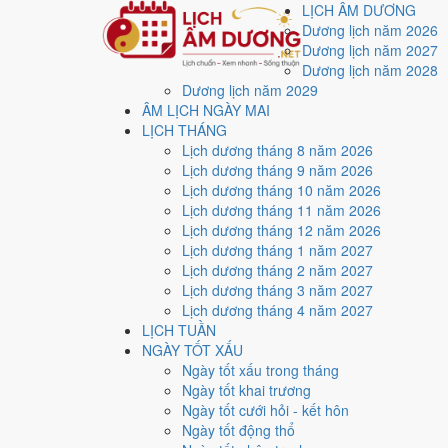
LỊCH ÂM DƯƠNG
Dương lịch năm 2026
Dương lịch năm 2027
Dương lịch năm 2028
Dương lịch năm 2029
Trang chủ
ÂM LỊCH NGÀY MAI
Lịch năm 2026
LỊCH THÁNG
Tháng 4/2026
Lịch dương tháng 8 năm 2026
Ngày 19/4/2026 (Quý Hợi)
Lịch dương tháng 9 năm 2026
Xem ngày
19/4/2026
d
Lịch dương tháng 10 năm 2026
Lịch dương tháng 11 năm 2026
xấu?
Lịch dương tháng 12 năm 2026
Lịch dương tháng 1 năm 2027
Lịch dương tháng 2 năm 2027
Ngày 19/4/2026 dương lịch (Chủ Nhật) là ngày 3/3/20
Lịch dương tháng 3 năm 2027
điểm trung bình
5.7/10
cho các việc quan trọng. Giờ Ho
Lịch dương tháng 4 năm 2027
LỊCH TUẦN
Ngày Dương
NGÀY TỐT XẤU
Chủ Nhật
Ngày tốt xấu trong tháng
Ngày Âm
Ngày tốt khai trương
Tháng 4 năm 2026
Ngày tốt cưới hỏi - kết hôn
19
Ngày tốt động thổ
Tháng 3 âm năm 2026