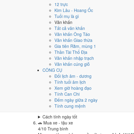
Cưới hỏi - đính hôn hôm nay ở
mức rất tốt (8/10)
12 trực
Cách tính ngày tốt
Kim Lâu - Hoang Ốc
🏪
Khai trương - mở cửa hàng
Tuổi mụ là gì
6
/10
Tốt
Văn khấn
Khai trương - mở cửa hàng hôm nay ở
mức tốt (6/
Tất cả văn khấn
Văn khấn Ông Táo
Cách tính ngày tốt
Văn khấn Giao thừa
🤝
Ký hợp đồng - giao ước
Gia tiên Rằm, mùng 1
4
/10
Trung bình
Thần Tài Thổ Địa
Ký hợp đồng - giao ước hôm nay ở
mức trung bình
Văn khấn nhập trạch
Cách tính ngày tốt
Văn khấn cúng giỗ
🏗️
Động thổ - khởi công
CÔNG CỤ
4
/10
Trung bình
Đổi lịch âm - dương
Động thổ - khởi công hôm nay ở
mức trung bình (
Tính tuổi âm lịch
Xem giờ hoàng đạo
Cách tính ngày tốt
Tính Can Chi
🏡
Nhập trạch - vào nhà mới
Đếm ngày giữa 2 ngày
8
/10
Rất tốt
Tính cung mệnh
Nhập trạch - vào nhà mới hôm nay ở
mức rất tốt (
Cách tính ngày tốt
🚗
Mua xe - tậu xe
4
/10
Trung bình