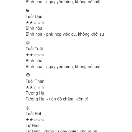
Bình hoà - ngày yên bình, không nổi bật
🐔
Tuổi Dậu
★★☆☆☆
Bình hòa
Bình hoà - phù hợp việc cũ, không khởi sự
🐶
Tuổi Tuất
★★☆☆☆
Bình hòa
Bình hoà - ngày yên bình, không nổi bật
🐵
Tuổi Thân
★★☆☆☆
Tương Hại
Tương Hại - tiến độ chậm, kiên trì
🐷
Tuổi Hợi
★★☆☆☆
Tự Hình
Tự Hình - đừng tự gây phiền cho mình