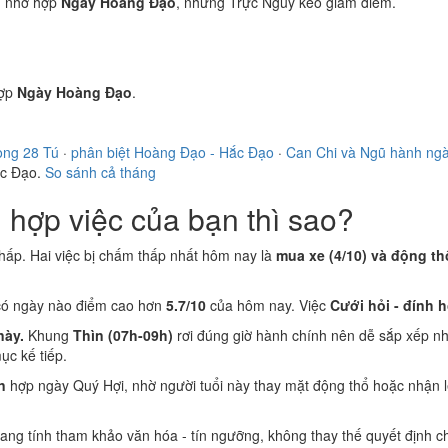
)
nhờ hợp
Ngày Hoàng Đạo
, nhưng Trực Nguy kéo giảm điểm.
ợp
Ngày Hoàng Đạo
.
ong 28 Tú
·
phân biệt Hoàng Đạo - Hắc Đạo
·
Can Chi và Ngũ hành ng
ắc Đạo.
So sánh cả tháng
hợp việc của bạn thì sao?
hấp. Hai việc bị chấm thấp nhất hôm nay là
mua xe (4/10) và động thổ
có ngày nào điểm cao hơn
5.7/10
của hôm nay. Việc
Cưới hỏi - đính 
này.
Khung
Thìn (07h-09h)
rơi đúng giờ hành chính nên dễ sắp xếp nh
c kế tiếp.
n
hợp ngày Quý Hợi, nhờ người tuổi này thay mặt động thổ hoặc nhận 
 mang tính tham khảo văn hóa - tín ngưỡng, không thay thế quyết định