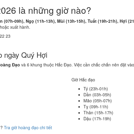
2026 là những giờ nào?
n (07h-09h), Ngọ (11h-13h), Mùi (13h-15h), Tuất (19h-21h), Hợi (2
 hoặc xuất hành.
22
23
o ngày Quý Hợi
Hoàng Đạo
và 6 khung thuộc Hắc Đạo. Việc cần chắc chắn nên đặt vào
Giờ Hắc đạo
Tý (23h-01h)
Dần (03h-05h)
Mão (05h-07h)
Tỵ (09h-11h)
Thân (15h-17h)
Dậu (17h-19h)
ể?
Tra giờ hoàng đạo chi tiết