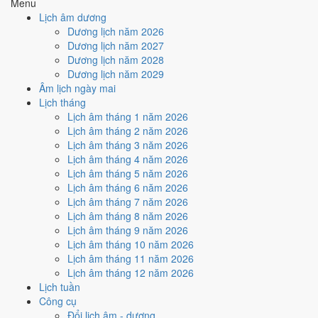
Menu
Ký hợp đồng - giao ước hôm nay ở
mức trung bình (4/10)
do
Lịch âm dương
Ngày Hắc Đạo
gây bất lợi.
Dương lịch năm 2026
Cách tính ngày tốt
Dương lịch năm 2027
🏗️
Động thổ - khởi công
Dương lịch năm 2028
6
/10
Tốt
Dương lịch năm 2029
Động thổ - khởi công hôm nay ở
mức tốt (6/10)
nhờ hợp
Trực
Âm lịch ngày mai
Mãn
, nhưng Ngày Hắc Đạo kéo giảm điểm.
Lịch tháng
Lịch âm tháng 1 năm 2026
Cách tính ngày tốt
Lịch âm tháng 2 năm 2026
🏡
Nhập trạch - vào nhà mới
Lịch âm tháng 3 năm 2026
4
/10
Trung bình
Lịch âm tháng 4 năm 2026
Nhập trạch - vào nhà mới hôm nay ở
mức trung bình (4/10)
do
Lịch âm tháng 5 năm 2026
Ngày Hắc Đạo
gây bất lợi.
Lịch âm tháng 6 năm 2026
Cách tính ngày tốt
Lịch âm tháng 7 năm 2026
🚗
Mua xe - tậu xe
Lịch âm tháng 8 năm 2026
6
/10
Tốt
Lịch âm tháng 9 năm 2026
Mua xe - tậu xe hôm nay ở
mức tốt (6/10)
nhờ hợp
Trực Mãn
,
Lịch âm tháng 10 năm 2026
nhưng Ngày Hắc Đạo kéo giảm điểm.
Lịch âm tháng 11 năm 2026
Lịch âm tháng 12 năm 2026
Cách tính ngày tốt
Lịch tuần
✈️
Xuất hành - đi xa
Công cụ
6
/10
Tốt
Đổi lịch âm - dương
Xuất hành - đi xa hôm nay ở
mức tốt (6/10)
nhờ hợp
Trực Mãn
,