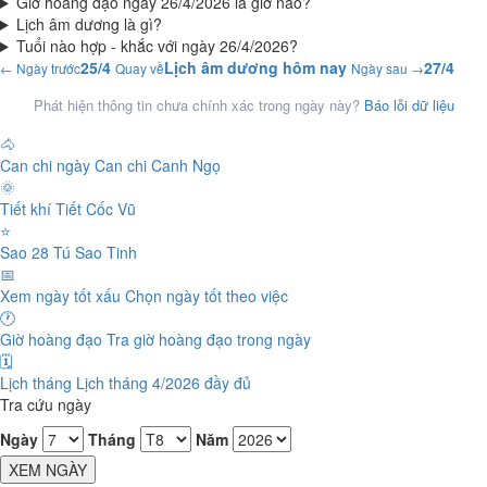
Giờ hoàng đạo ngày 26/4/2026 là giờ nào?
Lịch âm dương là gì?
Tuổi nào hợp - khắc với ngày 26/4/2026?
25/4
Lịch âm dương hôm nay
27/4
← Ngày trước
Quay về
Ngày sau →
Phát hiện thông tin chưa chính xác trong ngày này?
Báo lỗi dữ liệu
🐴
Can chi ngày
Can chi Canh Ngọ
🌞
Tiết khí
Tiết Cốc Vũ
⭐
Sao 28 Tú
Sao Tinh
📅
Xem ngày tốt xấu
Chọn ngày tốt theo việc
🕐
Giờ hoàng đạo
Tra giờ hoàng đạo trong ngày
🗓️
Lịch tháng
Lịch tháng 4/2026 đầy đủ
Tra cứu ngày
Ngày
Tháng
Năm
XEM NGÀY