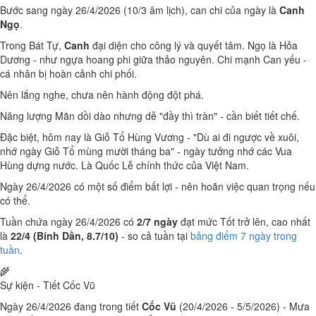
Bước sang ngày 26/4/2026 (10/3 âm lịch), can chi của ngày là
Canh
Ngọ
.
Trong Bát Tự,
Canh
đại diện cho công lý và quyết tâm. Ngọ là Hỏa
Dương - như ngựa hoang phi giữa thảo nguyên. Chi mạnh Can yếu -
cá nhân bị hoàn cảnh chi phối.
Nên lắng nghe, chưa nên hành động đột phá.
Năng lượng Mãn dồi dào nhưng dễ "đầy thì tràn" - cần biết tiết chế.
Đặc biệt, hôm nay là Giỗ Tổ Hùng Vương - "Dù ai đi ngược về xuôi,
nhớ ngày Giỗ Tổ mùng mười tháng ba" - ngày tưởng nhớ các Vua
Hùng dựng nước. Là Quốc Lễ chính thức của Việt Nam.
Ngày 26/4/2026 có một số điểm bất lợi - nên hoãn việc quan trọng nếu
có thể.
Tuần chứa ngày 26/4/2026 có
2/7 ngày
đạt mức Tốt trở lên, cao nhất
là
22/4 (Bính Dần, 8.7/10)
- so cả tuần tại
bảng điểm 7 ngày trong
tuần
.
🌾
Sự kiện - Tiết Cốc Vũ
Ngày 26/4/2026 đang trong tiết
Cốc Vũ
(20/4/2026 - 5/5/2026) - Mưa