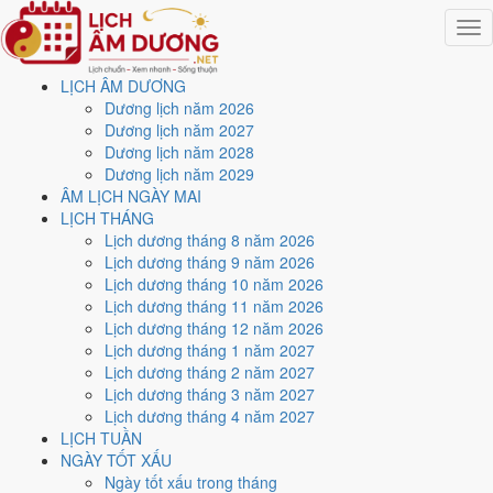
Togg
navig
LỊCH ÂM DƯƠNG
Trang chủ
Dương lịch năm 2026
Lịch năm 2026
Dương lịch năm 2027
Tháng 4/2026
Dương lịch năm 2028
Ngày 26/4/2026 (Canh Ngọ)
Dương lịch năm 2029
ÂM LỊCH NGÀY MAI
Xem ngày
26/4/2026
dương
LỊCH THÁNG
Lịch dương tháng 8 năm 2026
lịch - Ngày 10/3 âm lịch
Lịch dương tháng 9 năm 2026
Lịch dương tháng 10 năm 2026
(Canh Ngọ) tốt hay xấu?
Lịch dương tháng 11 năm 2026
Lịch dương tháng 12 năm 2026
Lịch dương tháng 1 năm 2027
Ngày 26/4/2026 dương lịch (Chủ Nhật) là ngày 10/3/2026 âm lịch
,
Lịch dương tháng 2 năm 2027
tức ngày
Canh Ngọ
- Chi khắc Can, Trực Mãn, Sao Tinh, nạp âm Lộ
Lịch dương tháng 3 năm 2027
Bàng Thổ. Tổng hòa, đây là
Ngày Bình Hòa
với điểm trung bình
Lịch dương tháng 4 năm 2027
5.0/10
cho các việc quan trọng. Giờ Hoàng Đạo trong ngày:
Tý, Sửu,
LỊCH TUẦN
Mão, Ngọ, Thân, Dậu
.
NGÀY TỐT XẤU
Ngày Dương
Ngày tốt xấu trong tháng