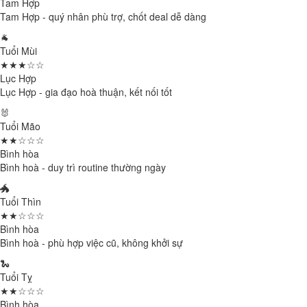
Tam Hợp
Tam Hợp - quý nhân phù trợ, chốt deal dễ dàng
🐐
Tuổi Mùi
★★★☆☆
Lục Hợp
Lục Hợp - gia đạo hoà thuận, kết nối tốt
🐰
Tuổi Mão
★★☆☆☆
Bình hòa
Bình hoà - duy trì routine thường ngày
🐲
Tuổi Thìn
★★☆☆☆
Bình hòa
Bình hoà - phù hợp việc cũ, không khởi sự
🐍
Tuổi Tỵ
★★☆☆☆
Bình hòa