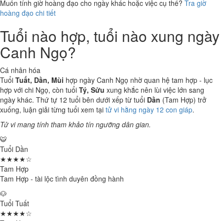
Muốn tính giờ hoàng đạo cho ngày khác hoặc việc cụ thể?
Tra giờ
hoàng đạo chi tiết
Tuổi nào hợp, tuổi nào xung ngày
Canh Ngọ?
Cá nhân hóa
Tuổi
Tuất, Dần, Mùi
hợp ngày Canh Ngọ nhờ quan hệ tam hợp - lục
hợp với chi Ngọ, còn tuổi
Tý, Sửu
xung khắc nên lùi việc lớn sang
ngày khác. Thứ tự 12 tuổi bên dưới xếp từ tuổi
Dần
(Tam Hợp) trở
xuống, luận giải từng tuổi xem tại
tử vi hằng ngày 12 con giáp
.
Tử vi mang tính tham khảo tín ngưỡng dân gian.
🐯
Tuổi Dần
★★★★☆
Tam Hợp
Tam Hợp - tài lộc tình duyên đồng hành
🐶
Tuổi Tuất
★★★★☆