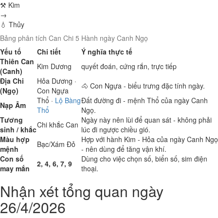
⚒ Kim
→
💧 Thủy
Bảng phân tích Can Chi 5 Hành ngày Canh Ngọ
Yếu tố
Chi tiết
Ý nghĩa thực tế
Thiên Can
Kim
Dương
quyết đoán, cứng rắn, trực tiếp
(Canh)
Địa Chi
Hỏa
Dương ·
🐴 Con Ngựa - biểu trưng đặc tính ngày.
(Ngọ)
Con Ngựa
Thổ
·
Lộ Bàng
Đất đường đi - mệnh Thổ của ngày Canh
Nạp Âm
Thổ
Ngọ.
Tương
Ngày này nên lùi để quan sát - không phải
Chi khắc Can
sinh / khắc
lúc đi ngược chiều gió.
Màu hợp
Hợp với hành Kim - Hỏa của ngày Canh Ngọ
Bạc/Xám
Đỏ
mệnh
- nên dùng để tăng vận khí.
Con số
Dùng cho việc chọn số, biển số, sim điện
2, 4, 6, 7, 9
may mắn
thoại.
Nhận xét tổng quan ngày
26/4/2026