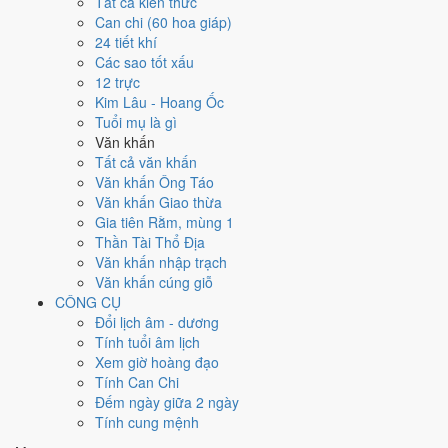
Ngày 26/4/2026 tốt hay xấu cho
Tất cả kiến thức
Can chi (60 hoa giáp)
việc gì?
24 tiết khí
Các sao tốt xấu
12 trực
Ngày 26/4/2026 đạt
5.0/10
trung bình cho 7 việc chính: cao nhất là
Kim Lâu - Hoang Ốc
Trồng cây - tỉa cành (10/10)
, thấp nhất là
Cưới hỏi - đính hôn
Tuổi mụ là gì
(3/10)
. Trực Mãn (ngày đầy đủ, viên mãn nhưng dễ phát sinh thừa) và
Văn khấn
gặp Sao Thiên Hình hắc đạo nên điểm từng việc chênh nhau như
Tất cả văn khấn
bảng dưới.
Văn khấn Ông Táo
💍
Cưới hỏi - đính hôn
Văn khấn Giao thừa
3
/10
Xấu
Gia tiên Rằm, mùng 1
Cưới hỏi - đính hôn hôm nay ở
mức xấu (3/10)
do
Trực Mãn và
Thần Tài Thổ Địa
Ngày Hắc Đạo
gây bất lợi.
Văn khấn nhập trạch
Văn khấn cúng giỗ
Cách tính ngày tốt
CÔNG CỤ
🏪
Khai trương - mở cửa hàng
Đổi lịch âm - dương
6
/10
Tốt
Tính tuổi âm lịch
Khai trương - mở cửa hàng hôm nay ở
mức tốt (6/10)
nhờ hợp
Xem giờ hoàng đạo
Trực Mãn
, nhưng Ngày Hắc Đạo kéo giảm điểm.
Tính Can Chi
Cách tính ngày tốt
Đếm ngày giữa 2 ngày
🤝
Ký hợp đồng - giao ước
Tính cung mệnh
4
/10
Trung bình