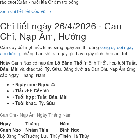
rào cuối Xuân - nuôi lúa Chiêm trổ bông.
Xem chi tiết tiết Cốc Vũ →
Chi tiết ngày 26/4/2026 - Can
Chi, Nạp Âm, Hướng
Cần quy đổi một mốc khác sang ngày âm thì dùng
công cụ đổi ngày
âm dương
, chẳng hạn khi tra ngày giỗ hay ngày sinh theo âm lịch.
Ngày Canh Ngọ có nạp âm
Lộ Bàng Thổ
(mệnh Thổ), hợp tuổi
Tuất,
Dần, Mùi
và khắc tuổi
Tý, Sửu
. Bảng dưới tra Can Chi, Nạp Âm từng
cấp Ngày, Tháng, Năm.
•
Ngày con:
Ngựa 🐴
•
Tiết khí:
Cốc Vũ
•
Tuổi hợp:
Tuất, Dần, Mùi
•
Tuổi khắc:
Tý, Sửu
Can Chi - Nạp Âm Ngày Tháng Năm
Ngày
Tháng
Năm
Canh Ngọ
Nhâm Thìn
Bính Ngọ
Lộ Bàng Thổ
Trường Lưu Thủy
Thiên Hà Thủy