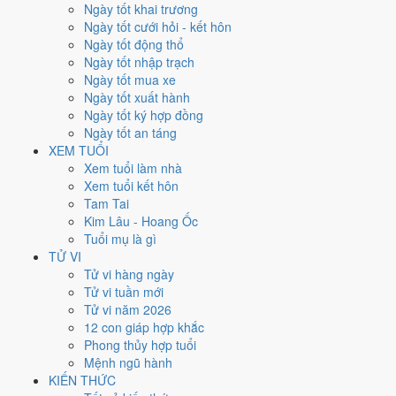
Chủ Nhật
Ngày tốt khai trương
Ngày Âm
Ngày tốt cưới hỏi - kết hôn
Tháng 4 năm 2026
Ngày tốt động thổ
26
Ngày tốt nhập trạch
Tháng 3 âm năm 2026
Ngày tốt mua xe
10
Ngày tốt xuất hành
Tiết Cốc Vũ
Ngày tốt ký hợp đồng
Giờ
Ngày tốt an táng
Bính Tý
XEM TUỔI
Ngày 10
Xem tuổi làm nhà
Canh Ngọ
Xem tuổi kết hôn
Tháng 3
Tam Tai
Nhâm Thìn
Kim Lâu - Hoang Ốc
Năm 2026
Tuổi mụ là gì
Bính Ngọ
TỬ VI
Tử vi hàng ngày
Ngày Canh Ngọ có Trực
Mãn
(ngày đầy đủ, viên mãn nhưng dễ phát
Tử vi tuần mới
sinh thừa) và gặp Sao
Thiên Hình hắc đạo
. Điểm trung bình 7 việc
Tử vi năm 2026
chính
5.0/10
nên đây là
Ngày Bình Hòa
, phù hợp với công việc
12 con giáp hợp khắc
thường ngày.
Phong thủy hợp tuổi
Mệnh ngũ hành
Tuổi
Tuất, Dần, Mùi
hợp ngày; tuổi
Tý
nên thận trọng (Lục Xung).
KIẾN THỨC