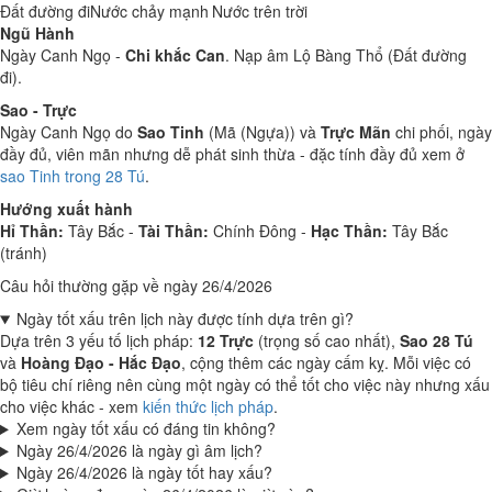
Đất đường đi
Nước chảy mạnh
Nước trên trời
Ngũ Hành
Ngày Canh Ngọ -
Chi khắc Can
. Nạp âm Lộ Bàng Thổ (Đất đường
đi).
Sao - Trực
Ngày Canh Ngọ do
Sao Tinh
(Mã (Ngựa)) và
Trực Mãn
chi phối, ngày
đầy đủ, viên mãn nhưng dễ phát sinh thừa - đặc tính đầy đủ xem ở
sao Tinh trong 28 Tú
.
Hướng xuất hành
Hỉ Thần:
Tây Bắc -
Tài Thần:
Chính Đông -
Hạc Thần:
Tây Bắc
(tránh)
Câu hỏi thường gặp về ngày 26/4/2026
Ngày tốt xấu trên lịch này được tính dựa trên gì?
Dựa trên 3 yếu tố lịch pháp:
12 Trực
(trọng số cao nhất),
Sao 28 Tú
và
Hoàng Đạo - Hắc Đạo
, cộng thêm các ngày cấm kỵ. Mỗi việc có
bộ tiêu chí riêng nên cùng một ngày có thể tốt cho việc này nhưng xấu
cho việc khác - xem
kiến thức lịch pháp
.
Xem ngày tốt xấu có đáng tin không?
Ngày 26/4/2026 là ngày gì âm lịch?
Ngày 26/4/2026 là ngày tốt hay xấu?