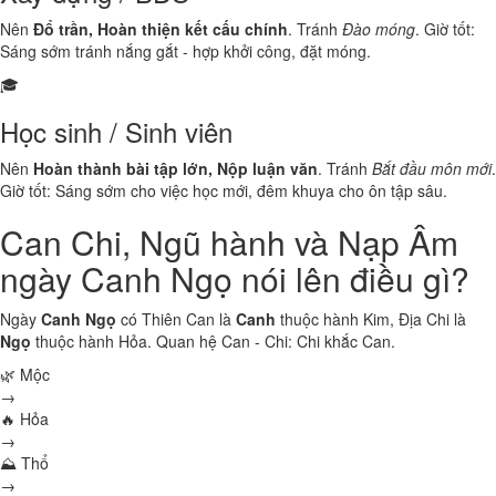
Nên
Đổ trần, Hoàn thiện kết cấu chính
. Tránh
Đào móng
. Giờ tốt:
Sáng sớm tránh nắng gắt - hợp khởi công, đặt móng.
🎓
Học sinh / Sinh viên
Nên
Hoàn thành bài tập lớn, Nộp luận văn
. Tránh
Bắt đầu môn mới
.
Giờ tốt: Sáng sớm cho việc học mới, đêm khuya cho ôn tập sâu.
Can Chi, Ngũ hành và Nạp Âm
ngày Canh Ngọ nói lên điều gì?
Ngày
Canh Ngọ
có Thiên Can là
Canh
thuộc hành
Kim
, Địa Chi là
Ngọ
thuộc hành
Hỏa
. Quan hệ Can - Chi:
Chi khắc Can
.
🌿 Mộc
→
🔥 Hỏa
→
⛰ Thổ
→