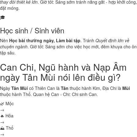
thay đổi thiết kế lớn
. Giờ tốt: Sáng sớm tránh nắng gắt - hợp khởi công,
đặt móng.
🎓
Học sinh / Sinh viên
Nên
Học bài thường ngày, Làm bài tập
. Tránh
Quyết định lớn về
chuyên ngành
. Giờ tốt: Sáng sớm cho việc học mới, đêm khuya cho ôn
tập sâu.
Can Chi, Ngũ hành và Nạp Âm
ngày Tân Mùi nói lên điều gì?
Ngày
Tân Mùi
có Thiên Can là
Tân
thuộc hành
Kim
, Địa Chi là
Mùi
thuộc hành
Thổ
. Quan hệ Can - Chi:
Chi sinh Can
.
🌿 Mộc
→
🔥 Hỏa
→
⛰ Thổ
→