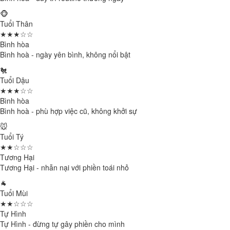
🐵
Tuổi Thân
★★★☆☆
Bình hòa
Bình hoà - ngày yên bình, không nổi bật
🐔
Tuổi Dậu
★★★☆☆
Bình hòa
Bình hoà - phù hợp việc cũ, không khởi sự
🐭
Tuổi Tý
★★☆☆☆
Tương Hại
Tương Hại - nhẫn nại với phiền toái nhỏ
🐐
Tuổi Mùi
★★☆☆☆
Tự Hình
Tự Hình - đừng tự gây phiền cho mình