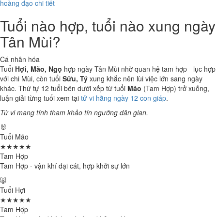
hoàng đạo chi tiết
Tuổi nào hợp, tuổi nào xung ngày
Tân Mùi?
Cá nhân hóa
Tuổi
Hợi, Mão, Ngọ
hợp ngày Tân Mùi nhờ quan hệ tam hợp - lục hợp
với chi Mùi, còn tuổi
Sửu, Tý
xung khắc nên lùi việc lớn sang ngày
khác. Thứ tự 12 tuổi bên dưới xếp từ tuổi
Mão
(Tam Hợp) trở xuống,
luận giải từng tuổi xem tại
tử vi hằng ngày 12 con giáp
.
Tử vi mang tính tham khảo tín ngưỡng dân gian.
🐰
Tuổi Mão
★★★★★
Tam Hợp
Tam Hợp - vận khí đại cát, hợp khởi sự lớn
🐷
Tuổi Hợi
★★★★★
Tam Hợp