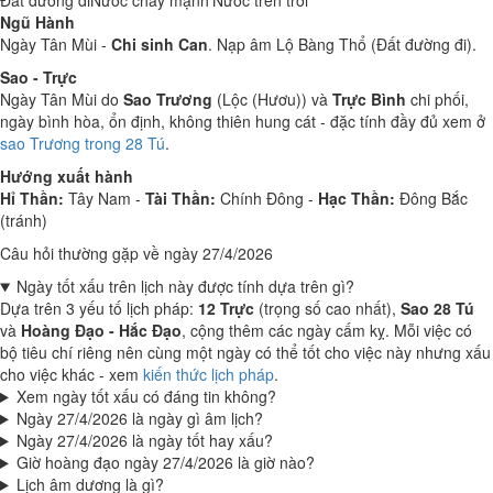
Đất đường đi
Nước chảy mạnh
Nước trên trời
Ngũ Hành
Ngày Tân Mùi -
Chi sinh Can
. Nạp âm Lộ Bàng Thổ (Đất đường đi).
Sao - Trực
Ngày Tân Mùi do
Sao Trương
(Lộc (Hươu)) và
Trực Bình
chi phối,
ngày bình hòa, ổn định, không thiên hung cát - đặc tính đầy đủ xem ở
sao Trương trong 28 Tú
.
Hướng xuất hành
Hỉ Thần:
Tây Nam -
Tài Thần:
Chính Đông -
Hạc Thần:
Đông Bắc
(tránh)
Câu hỏi thường gặp về ngày 27/4/2026
Ngày tốt xấu trên lịch này được tính dựa trên gì?
Dựa trên 3 yếu tố lịch pháp:
12 Trực
(trọng số cao nhất),
Sao 28 Tú
và
Hoàng Đạo - Hắc Đạo
, cộng thêm các ngày cấm kỵ. Mỗi việc có
bộ tiêu chí riêng nên cùng một ngày có thể tốt cho việc này nhưng xấu
cho việc khác - xem
kiến thức lịch pháp
.
Xem ngày tốt xấu có đáng tin không?
Ngày 27/4/2026 là ngày gì âm lịch?
Ngày 27/4/2026 là ngày tốt hay xấu?
Giờ hoàng đạo ngày 27/4/2026 là giờ nào?
Lịch âm dương là gì?