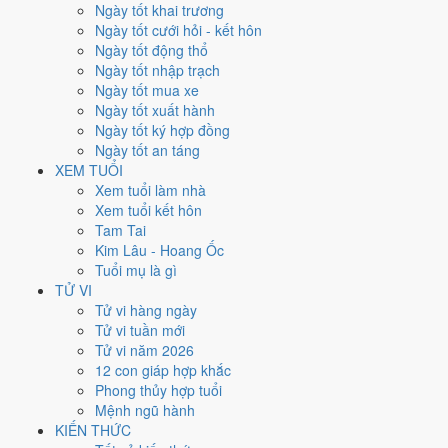
Thứ Hai
Ngày tốt khai trương
Ngày Âm
Ngày tốt cưới hỏi - kết hôn
Tháng 4 năm 2026
Ngày tốt động thổ
27
Ngày tốt nhập trạch
Tháng 3 âm năm 2026
Ngày tốt mua xe
11
Ngày tốt xuất hành
Tiết Cốc Vũ
Ngày tốt ký hợp đồng
Giờ
Ngày tốt an táng
Mậu Tý
XEM TUỔI
Ngày 11
Xem tuổi làm nhà
Tân Mùi
Xem tuổi kết hôn
Tháng 3
Tam Tai
Nhâm Thìn
Kim Lâu - Hoang Ốc
Năm 2026
Tuổi mụ là gì
Bính Ngọ
TỬ VI
Tử vi hàng ngày
Ngày Tân Mùi có Trực
Bình
(ngày bình hòa, ổn định, không thiên
Tử vi tuần mới
hung cát) và gặp Sao
Chu Tước hắc đạo
. Điểm trung bình 7 việc
Tử vi năm 2026
chính chỉ
4.6/10
nên đây là
Ngày Hung
, cần thận trọng với các quyết
12 con giáp hợp khắc
định lớn khó đảo ngược.
Phong thủy hợp tuổi
Mệnh ngũ hành
Tuổi
Hợi, Mão, Ngọ
hợp ngày; tuổi
Sửu
nên thận trọng (Lục Xung).
KIẾN THỨC