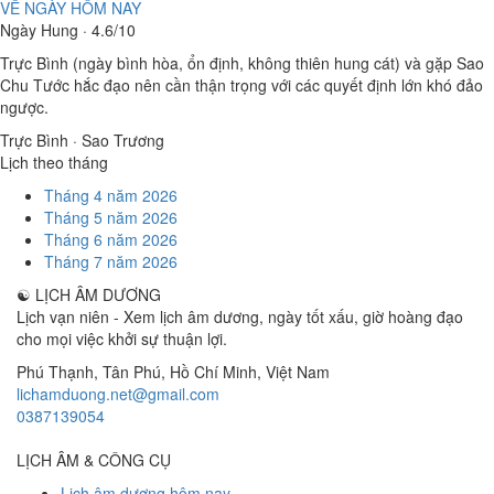
VỀ NGÀY HÔM NAY
Ngày Hung · 4.6/10
Trực Bình (ngày bình hòa, ổn định, không thiên hung cát) và gặp Sao
Chu Tước hắc đạo nên cần thận trọng với các quyết định lớn khó đảo
ngược.
Trực Bình · Sao Trương
Lịch theo tháng
Tháng 4 năm 2026
Tháng 5 năm 2026
Tháng 6 năm 2026
Tháng 7 năm 2026
☯
LỊCH ÂM DƯƠNG
Lịch vạn niên - Xem lịch âm dương, ngày tốt xấu, giờ hoàng đạo
cho mọi việc khởi sự thuận lợi.
Phú Thạnh, Tân Phú
,
Hồ Chí Minh
,
Việt Nam
lichamduong.net@gmail.com
0387139054
LỊCH ÂM & CÔNG CỤ
Lịch âm dương hôm nay