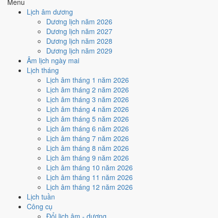
Menu
hợp
Sao Trương
, nhưng Ngày Hắc Đạo kéo giảm điểm.
Lịch âm dương
Cách tính ngày tốt
Dương lịch năm 2026
🏗️
Động thổ - khởi công
Dương lịch năm 2027
4
/10
Trung bình
Dương lịch năm 2028
Động thổ - khởi công hôm nay ở
mức trung bình (4/10)
do
Dương lịch năm 2029
Ngày Hắc Đạo
gây bất lợi.
Âm lịch ngày mai
Lịch tháng
Cách tính ngày tốt
Lịch âm tháng 1 năm 2026
🏡
Nhập trạch - vào nhà mới
Lịch âm tháng 2 năm 2026
4
/10
Trung bình
Lịch âm tháng 3 năm 2026
Nhập trạch - vào nhà mới hôm nay ở
mức trung bình (4/10)
do
Lịch âm tháng 4 năm 2026
Ngày Hắc Đạo
gây bất lợi.
Lịch âm tháng 5 năm 2026
Cách tính ngày tốt
Lịch âm tháng 6 năm 2026
🚗
Mua xe - tậu xe
Lịch âm tháng 7 năm 2026
4
/10
Trung bình
Lịch âm tháng 8 năm 2026
Mua xe - tậu xe hôm nay ở
mức trung bình (4/10)
do
Ngày
Lịch âm tháng 9 năm 2026
Hắc Đạo
gây bất lợi.
Lịch âm tháng 10 năm 2026
Lịch âm tháng 11 năm 2026
Cách tính ngày tốt
Lịch âm tháng 12 năm 2026
✈️
Xuất hành - đi xa
Lịch tuần
5
/10
Trung bình
Công cụ
Xuất hành - đi xa hôm nay ở
mức trung bình (5/10)
nhờ hợp
Đổi lịch âm - dương
Sao Trương
, nhưng Ngày Hắc Đạo kéo giảm điểm.