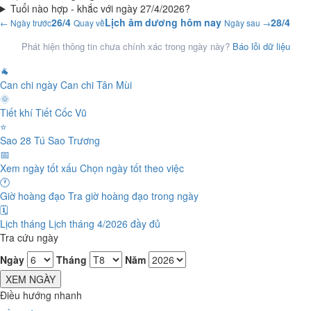
Tuổi nào hợp - khắc với ngày 27/4/2026?
26/4
Lịch âm dương hôm nay
28/4
← Ngày trước
Quay về
Ngày sau →
Phát hiện thông tin chưa chính xác trong ngày này?
Báo lỗi dữ liệu
🐐
Can chi ngày
Can chi Tân Mùi
🌞
Tiết khí
Tiết Cốc Vũ
⭐
Sao 28 Tú
Sao Trương
📅
Xem ngày tốt xấu
Chọn ngày tốt theo việc
🕐
Giờ hoàng đạo
Tra giờ hoàng đạo trong ngày
🗓️
Lịch tháng
Lịch tháng 4/2026 đầy đủ
Tra cứu ngày
Ngày
Tháng
Năm
XEM NGÀY
Điều hướng nhanh