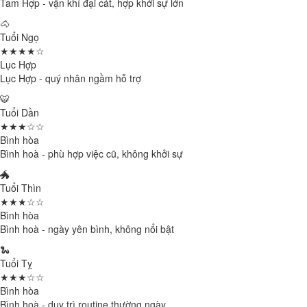
Tam Hợp - vận khí đại cát, hợp khởi sự lớn
🐴
Tuổi Ngọ
★★★★☆
Lục Hợp
Lục Hợp - quý nhân ngầm hỗ trợ
🐯
Tuổi Dần
★★★☆☆
Bình hòa
Bình hoà - phù hợp việc cũ, không khởi sự
🐲
Tuổi Thìn
★★★☆☆
Bình hòa
Bình hoà - ngày yên bình, không nổi bật
🐍
Tuổi Tỵ
★★★☆☆
Bình hòa
Bình hoà - duy trì routine thường ngày