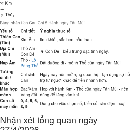
⚒ Kim
→
💧 Thủy
Bảng phân tích Can Chi 5 Hành ngày Tân Mùi
Yếu tố
Chi tiết
Ý nghĩa thực tế
Thiên Can
Kim
Âm
tinh khiết, sắc bén, cầu toàn
(Tân)
Địa Chi
Thổ
Âm ·
🐐 Con Dê - biểu trưng đặc tính ngày.
(Mùi)
Con Dê
Thổ
·
Lộ
Nạp Âm
Đất đường đi - mệnh Thổ của ngày Tân Mùi.
Bàng Thổ
Tương
Chi sinh
Ngày này nên mở rộng quan hệ - tận dụng sự hỗ
sinh /
Can
trợ từ người khác để tiến nhanh hơn.
khắc
Màu hợp
Bạc/Xám
Hợp với hành Kim - Thổ của ngày Tân Mùi - nên
mệnh
Vàng đất
dùng để tăng vận khí.
Con số
0, 4, 5, 6,
Dùng cho việc chọn số, biển số, sim điện thoại.
may mắn
8, 9
Nhận xét tổng quan ngày
27/4/2026