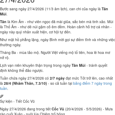
Bước sang ngày 27/4/2026 (11/3 âm lịch), can chi của ngày là
Tân
Mùi
.
Tân
là Kim Âm - như viên ngọc đã mài giũa, sắc bén mà tinh xảo. Mùi
là Thổ Âm - như dê núi gặm cỏ êm đềm. Hoàn cảnh hỗ trợ cá nhân -
ngày này quý nhân xuất hiện, cơ hội tự đến.
Như mặt hồ phẳng lặng, ngày Bình mời gọi sự điềm tĩnh và những việc
thường ngày.
Tháng Ba - mùa tảo mộ. Người Việt viếng mộ tổ tiên, hoa lê hoa mơ
nở rộ.
Lịch vạn niên khuyên thận trọng trong ngày
Tân Mùi
- tránh quyết
định không thể đảo ngược.
Tuần chứa ngày 27/4/2026 có
2/7 ngày
đạt mức Tốt trở lên, cao nhất
là
28/4 (Nhâm Thân, 7.3/10)
- so cả tuần tại
bảng điểm 7 ngày trong
tuần
.
🌾
Sự kiện - Tiết Cốc Vũ
Ngày 27/4/2026 đang trong tiết
Cốc Vũ
(20/4/2026 - 5/5/2026) - Mưa
rào cuối Xuân - nuôi lúa Chiêm trổ bông.