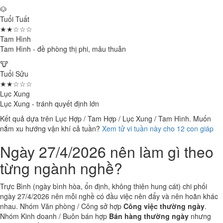
🐶
Tuổi Tuất
★★☆☆☆
Tam Hình
Tam Hình - đề phòng thị phi, mâu thuẫn
🐮
Tuổi Sửu
★★☆☆☆
Lục Xung
Lục Xung - tránh quyết định lớn
Kết quả dựa trên Lục Hợp / Tam Hợp / Lục Xung / Tam Hình. Muốn
nắm xu hướng vận khí cả tuần?
Xem tử vi tuần này cho 12 con giáp
Ngày 27/4/2026 nên làm gì theo
từng ngành nghề?
Trực Bình (ngày bình hòa, ổn định, không thiên hung cát) chi phối
ngày 27/4/2026 nên mỗi nghề có đầu việc nên đẩy và nên hoãn khác
nhau. Nhóm Văn phòng / Công sở hợp
Công việc thường ngày
.
Nhóm Kinh doanh / Buôn bán hợp
Bán hàng thường ngày
nhưng