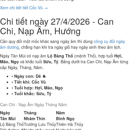
Xem chi tiết tiết Cốc Vũ →
Chi tiết ngày 27/4/2026 - Can
Chi, Nạp Âm, Hướng
Cần quy đổi một mốc khác sang ngày âm thì dùng
công cụ đổi ngày
âm dương
, chẳng hạn khi tra ngày giỗ hay ngày sinh theo âm lịch.
Ngày Tân Mùi có nạp âm
Lộ Bàng Thổ
(mệnh Thổ), hợp tuổi
Hợi,
Mão, Ngọ
và khắc tuổi
Sửu, Tý
. Bảng dưới tra Can Chi, Nạp Âm từng
cấp Ngày, Tháng, Năm.
•
Ngày con:
Dê 🐐
•
Tiết khí:
Cốc Vũ
•
Tuổi hợp:
Hợi, Mão, Ngọ
•
Tuổi khắc:
Sửu, Tý
Can Chi - Nạp Âm Ngày Tháng Năm
Ngày
Tháng
Năm
Tân Mùi
Nhâm Thìn
Bính Ngọ
Lộ Bàng Thổ
Trường Lưu Thủy
Thiên Hà Thủy