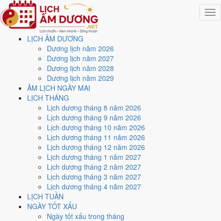
Togg
navig
LỊCH ÂM DƯƠNG
Trang chủ
Dương lịch năm 2026
Lịch năm 2026
Dương lịch năm 2027
Tháng 4/2026
Dương lịch năm 2028
Ngày 27/4/2026 (Tân Mùi)
Dương lịch năm 2029
ÂM LỊCH NGÀY MAI
Xem ngày
27/4/2026
dương
LỊCH THÁNG
Lịch dương tháng 8 năm 2026
lịch - Ngày 11/3 âm lịch
Lịch dương tháng 9 năm 2026
Lịch dương tháng 10 năm 2026
(Tân Mùi) tốt hay xấu?
Lịch dương tháng 11 năm 2026
Lịch dương tháng 12 năm 2026
Lịch dương tháng 1 năm 2027
Ngày 27/4/2026 dương lịch (Thứ Hai) là ngày 11/3/2026 âm lịch
,
Lịch dương tháng 2 năm 2027
tức ngày
Tân Mùi
- Chi sinh Can, Trực Bình, Sao Trương, nạp âm Lộ
Lịch dương tháng 3 năm 2027
Bàng Thổ. Tổng hòa, đây là
Ngày Hung
với điểm trung bình
4.6/10
Lịch dương tháng 4 năm 2027
cho các việc quan trọng. Giờ Hoàng Đạo trong ngày:
Dần, Mão, Tỵ,
LỊCH TUẦN
Thân, Tuất, Hợi
.
NGÀY TỐT XẤU
Ngày Dương
Ngày tốt xấu trong tháng