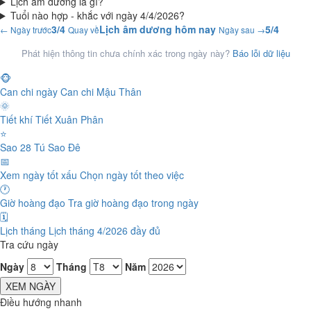
Lịch âm dương là gì?
Tuổi nào hợp - khắc với ngày 4/4/2026?
3/4
Lịch âm dương hôm nay
5/4
← Ngày trước
Quay về
Ngày sau →
Phát hiện thông tin chưa chính xác trong ngày này?
Báo lỗi dữ liệu
🐵
Can chi ngày
Can chi Mậu Thân
🌞
Tiết khí
Tiết Xuân Phân
⭐
Sao 28 Tú
Sao Đê
📅
Xem ngày tốt xấu
Chọn ngày tốt theo việc
🕐
Giờ hoàng đạo
Tra giờ hoàng đạo trong ngày
🗓️
Lịch tháng
Lịch tháng 4/2026 đầy đủ
Tra cứu ngày
Ngày
Tháng
Năm
XEM NGÀY
Điều hướng nhanh