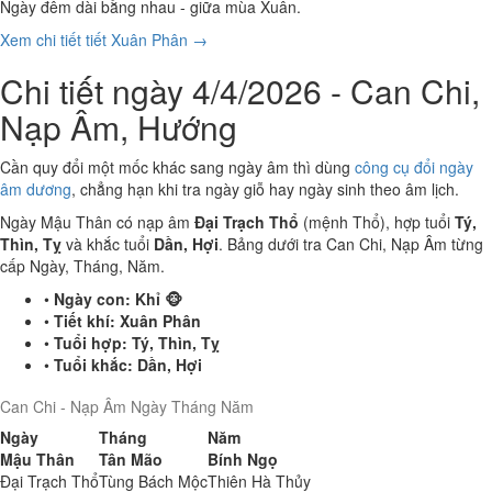
Ngày đêm dài bằng nhau - giữa mùa Xuân.
Xem chi tiết tiết Xuân Phân →
Chi tiết ngày 4/4/2026 - Can Chi,
Nạp Âm, Hướng
Cần quy đổi một mốc khác sang ngày âm thì dùng
công cụ đổi ngày
âm dương
, chẳng hạn khi tra ngày giỗ hay ngày sinh theo âm lịch.
Ngày Mậu Thân có nạp âm
Đại Trạch Thổ
(mệnh Thổ), hợp tuổi
Tý,
Thìn, Tỵ
và khắc tuổi
Dần, Hợi
. Bảng dưới tra Can Chi, Nạp Âm từng
cấp Ngày, Tháng, Năm.
•
Ngày con:
Khỉ 🐵
•
Tiết khí:
Xuân Phân
•
Tuổi hợp:
Tý, Thìn, Tỵ
•
Tuổi khắc:
Dần, Hợi
Can Chi - Nạp Âm Ngày Tháng Năm
Ngày
Tháng
Năm
Mậu Thân
Tân Mão
Bính Ngọ
Đại Trạch Thổ
Tùng Bách Mộc
Thiên Hà Thủy