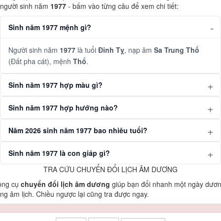
người sinh năm
1977
- bấm vào từng câu để xem chi tiết:
Sinh năm 1977 mệnh gì?
Người sinh năm
1977
là tuổi
Đinh Tỵ
, nạp âm
Sa Trung Thổ
(Đất pha cát), mệnh
Thổ
.
Sinh năm 1977 hợp màu gì?
Sinh năm 1977 hợp hướng nào?
Năm 2026 sinh năm 1977 bao nhiêu tuổi?
Sinh năm 1977 là con giáp gì?
TRA CỨU CHUYỂN ĐỔI LỊCH ÂM DƯƠNG
ông cụ
chuyển đổi lịch âm dương
giúp bạn đổi nhanh một ngày dươ
ng âm lịch. Chiều ngược lại cũng tra được ngay.