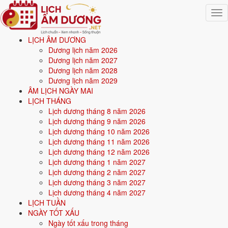
Togg
navig
LỊCH ÂM DƯƠNG
Trang chủ
Dương lịch năm 2026
Mệnh ngũ hành
Dương lịch năm 2027
Sinh năm 1977
Dương lịch năm 2028
Dương lịch năm 2029
⛰️
ÂM LỊCH NGÀY MAI
LỊCH THÁNG
Lịch dương tháng 8 năm 2026
Sinh năm
1977
mệnh gì? Đinh Tỵ Sa Trung Thổ - mệnh
Lịch dương tháng 9 năm 2026
Thổ
Lịch dương tháng 10 năm 2026
Lịch dương tháng 11 năm 2026
Người sinh năm
1977
là tuổi
Đinh Tỵ
(con Rắn), nạp âm
Sa Trung Thổ
Lịch dương tháng 12 năm 2026
-
Đất pha cát
, mệnh
Thổ
. Năm
2026
50 tuổi mụ
(49 tuổi dương).
Lịch dương tháng 1 năm 2027
Lịch dương tháng 2 năm 2027
Lịch dương tháng 3 năm 2027
Sinh năm
1977
(Đinh Tỵ, con Rắn) thuộc mệnh
Thổ
- nạp âm
Sa
Lịch dương tháng 4 năm 2027
Trung Thổ
.
LỊCH TUẦN
NGÀY TỐT XẤU
Màu hợp:
Vàng đất, Nâu, Be.
Hướng hợp:
Trung tâm, Tây Nam,
Ngày tốt xấu trong tháng
Đông Bắc.