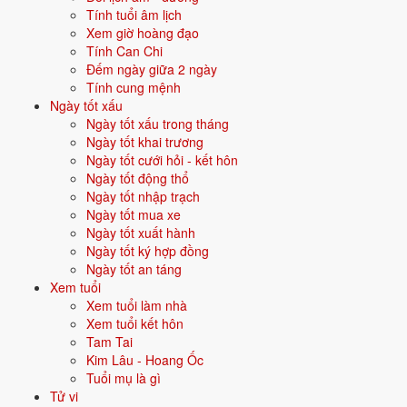
Tính tuổi âm lịch
Xem giờ hoàng đạo
Vận năm 2026 Bính Ngọ cho người sinh năm 1977
Tính Can Chi
Đếm ngày giữa 2 ngày
Năm
2026
(Bính Ngọ), người tuổi
Tỵ
(sinh năm 1977) ở
tuổi 50
mụ -
Tính cung mệnh
thuộc nhóm
Trung niên
. Quan hệ với Thái Tuế năm xem:
Bình hoà
Ngày tốt xấu
với Thái Tuế
.
Ngày tốt xấu trong tháng
Ngày tốt khai trương
Năm tương đối ổn định - không có biến động lớn về vận khí.
Ngày tốt cưới hỏi - kết hôn
Ngày tốt động thổ
Ngày tốt nhập trạch
Năm 2026 người sinh năm 1977 nên tập trung gì?
Ngày tốt mua xe
Ngày tốt xuất hành
Ở độ tuổi
49 (Trung niên)
, người sinh năm 1977 nên ưu tiên các chủ
Ngày tốt ký hợp đồng
đề sau:
Ngày tốt an táng
Xem tuổi
Sức khỏe
Đầu tư trung dài hạn
Xem tuổi làm nhà
Xem tuổi kết hôn
Con cái - giáo dục
Phong thuỷ nhà ở
Tam Tai
Kim Lâu - Hoang Ốc
Đặt tên cho người sinh năm 1977 mệnh Thổ
Tuổi mụ là gì
Tử vi
Khi đặt tên cho người sinh năm
1977
mệnh
Thổ
, nên chọn các tên có