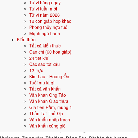
Tử vi hàng ngày
bộ chữ Hán thuộc hành bản mệnh hoặc hành tương sinh; tránh bộ chữ
Tử vi tuần mới
thuộc hành tương khắc. Dưới đây là gợi ý cho
Nam
:
Tử vi năm 2026
12 con giáp hợp khắc
👦 Nam
👧 Nữ
Phong thủy hợp tuổi
Mệnh ngũ hành
Kiến thức
Gợi ý tên đẹp cho Nam mệnh Thổ:
Tất cả kiến thức
Sơn Tùng
Đại Phong
Hoàng Sơn
Bảo Trung
Kiên Trung
Can chi (60 hoa giáp)
24 tiết khí
Sinh năm 1977 hợp gì - kỵ gì
Các sao tốt xấu
12 trực
Người sinh năm
1977
mệnh
Thổ
hợp các yếu tố thuộc bản mệnh và
Kim Lâu - Hoang Ốc
tương sinh, kỵ các yếu tố tương khắc. Cụ thể trên 5 phương diện:
Tuổi mụ là gì
Tất cả văn khấn
Sinh năm 1977 hợp màu gì?
Văn khấn Ông Táo
Văn khấn Giao thừa
Người mệnh
Thổ
sinh năm 1977 nên ưu tiên các màu thuộc bản mệnh
Gia tiên Rằm, mùng 1
và màu tương sinh:
Vàng đất, Nâu, Be
. Dùng cho quần áo, xe, sơn
Thần Tài Thổ Địa
nhà, vật phẩm phong thuỷ.
Văn khấn nhập trạch
Sinh năm 1977 hợp hướng nào?
Văn khấn cúng giỗ