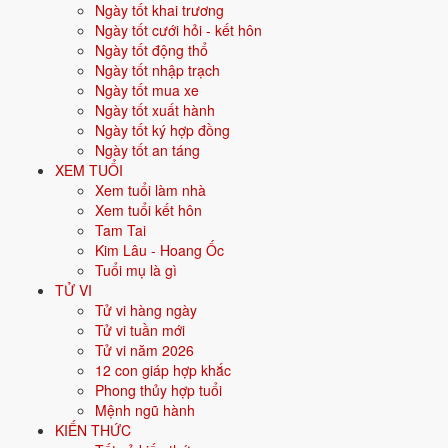
Ngày tốt khai trương
Vận khí khi sinh:
Vận 6 Lục Bạch Kim (1964-1983) - Quyền lực, công
Ngày tốt cưới hỏi - kết hôn
nghiệp.
Ngày tốt động thổ
Ngày tốt nhập trạch
Năm
2026
:
50 tuổi mụ, năm Bính Ngọ - Bình hoà với Thái Tuế.
Ngày tốt mua xe
Ngày tốt xuất hành
Sinh năm 1977 là tuổi gì, mệnh gì?
Ngày tốt ký hợp đồng
Ngày tốt an táng
Người sinh năm
1977
là tuổi
Đinh Tỵ
- con Rắn, nạp âm
Sa Trung
XEM TUỔI
Thổ
, mệnh
Thổ
. Màu hợp gồm Vàng đất, Nâu, Be; hướng hợp là
Xem tuổi làm nhà
Trung tâm, Tây Nam, Đông Bắc. Bảng dưới đây tóm tắt 10 chỉ số cốt
Xem tuổi kết hôn
lõi:
Tam Tai
Kim Lâu - Hoang Ốc
Năm sinh dương
1977
Tuổi mụ là gì
lịch
TỬ VI
Tử vi hàng ngày
Can chi
Đinh Tỵ
(Âm Hỏa - Hỏa)
Tử vi tuần mới
Tử vi năm 2026
Con giáp
Tỵ - Con Rắn
12 con giáp hợp khắc
Phong thủy hợp tuổi
Nạp âm
Sa Trung Thổ
(Đất pha cát)
Mệnh ngũ hành
KIẾN THỨC
Mệnh ngũ hành
⛰️
Thổ