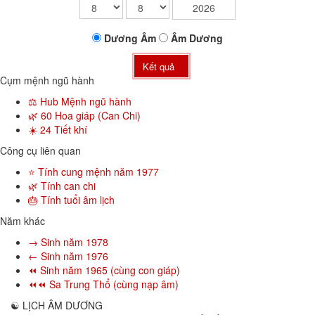
Dương
Âm
Âm
Dương
Kết quả
Cụm mệnh ngũ hành
⚖️ Hub Mệnh ngũ hành
🌿 60 Hoa giáp (Can Chi)
☀️ 24 Tiết khí
Công cụ liên quan
⭐ Tính cung mệnh năm 1977
🌿 Tính can chi
🎂 Tính tuổi âm lịch
Năm khác
→ Sinh năm 1978
← Sinh năm 1976
⏪ Sinh năm 1965 (cùng con giáp)
⏪⏪ Sa Trung Thổ (cùng nạp âm)
☯
LỊCH ÂM DƯƠNG