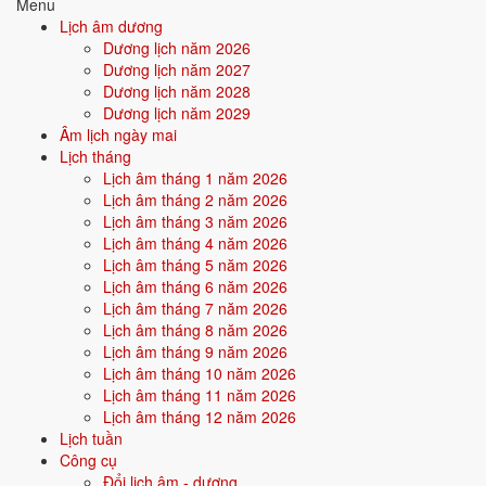
Menu
Lịch âm dương
Quan hệ Can × Chi (Hỏa - Hỏa bình hòa):
Can và Chi cùng hành
Dương lịch năm 2026
Hỏa - nội ngoại nhất quán. Tính cách thuần khiết, có chính kiến vững.
Dương lịch năm 2027
Dương lịch năm 2028
Điểm mạnh:
Tập trung, kiên định, làm việc gì cũng theo đuổi
Dương lịch năm 2029
đến cùng.
Âm lịch ngày mai
Lịch tháng
Điểm cần lưu ý:
Có thể cứng nhắc, thiếu linh hoạt khi tình
Lịch âm tháng 1 năm 2026
huống thay đổi.
Lịch âm tháng 2 năm 2026
Lịch âm tháng 3 năm 2026
Lịch âm tháng 4 năm 2026
Bối cảnh vận khí khi sinh năm 1977
Lịch âm tháng 5 năm 2026
Người sinh năm
1977
rơi vào
Vận 6 - Lục Bạch Kim
(1964-1983)
Lịch âm tháng 6 năm 2026
trong chu kỳ Tam Nguyên Cửu Vận. Mệnh Thổ sinh trong Vận 6 Lục
Lịch âm tháng 7 năm 2026
Bạch Kim (Kim) - thổ sinh kim: vận khí hỗ trợ bản mệnh, người này
Lịch âm tháng 8 năm 2026
được thời đại nuôi dưỡng và tỏa sáng trong các lĩnh vực quyền lực,
Lịch âm tháng 9 năm 2026
công nghiệp.
Lịch âm tháng 10 năm 2026
Lịch âm tháng 11 năm 2026
Lịch âm tháng 12 năm 2026
Tính chất vận:
Quyền lực, công nghiệp - Vận công nghiệp hoá,
Lịch tuần
quyền lực cứng, kỷ luật.
Công cụ
Quan hệ mệnh × vận:
Thổ sinh Kim.
Đổi lịch âm - dương