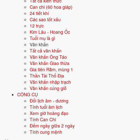
Tất cả kiến thức
Can chi (60 hoa giáp)
Màu hợp
Vàng đất
Nâu
Be
24 tiết khí
Các sao tốt xấu
Hướng hợp
Trung tâm, Tây Nam, Đông Bắc
12 trực
Kim Lâu - Hoang Ốc
Hành tương sinh
Hỏa (Hỏa sinh Thổ); Kim (Thổ sinh Kim)
Tuổi mụ là gì
Văn khấn
Hành tương khắc
Tất cả văn khấn
Mộc (Mộc khắc Thổ); Thủy (Thổ khắc
Văn khấn Ông Táo
Thủy)
Văn khấn Giao thừa
Gia tiên Rằm, mùng 1
Tuổi năm 2026
50 tuổi mụ / 49 tuổi dương - Trung niên
Thần Tài Thổ Địa
Văn khấn nhập trạch
Ý nghĩa nạp âm Sa Trung Thổ
Văn khấn cúng giỗ
CÔNG CỤ
Người sinh năm
1977
mang nạp âm
Sa Trung Thổ
- biểu tượng cho
Đổi lịch âm - dương
Đất pha cát
. Đây là một trong các nạp âm thuộc hành
Thổ
trong vòng
Tính tuổi âm lịch
60 hoa giáp.
Xem giờ hoàng đạo
Tượng trưng cho đất, sự ổn định, vững chắc. Người mệnh Thổ trung
Tính Can Chi
thực, kiên định, đáng tin.
Đếm ngày giữa 2 ngày
Tính cung mệnh
Tìm hiểu chi tiết nạp âm Sa Trung Thổ: màu hợp, hướng tốt, năm sinh,
tương sinh tương khắc →