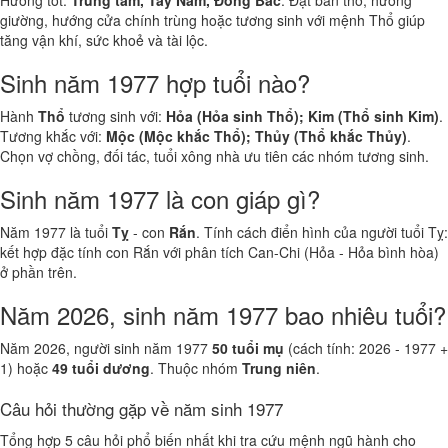
Hướng tốt:
Trung tâm, Tây Nam, Đông Bắc
. Đặt bàn thờ, hướng
giường, hướng cửa chính trùng hoặc tương sinh với mệnh Thổ giúp
tăng vận khí, sức khoẻ và tài lộc.
Sinh năm 1977 hợp tuổi nào?
Hành
Thổ
tương sinh với:
Hỏa (Hỏa sinh Thổ); Kim (Thổ sinh Kim)
.
Tương khắc với:
Mộc (Mộc khắc Thổ); Thủy (Thổ khắc Thủy)
.
Chọn vợ chồng, đối tác, tuổi xông nhà ưu tiên các nhóm tương sinh.
Sinh năm 1977 là con giáp gì?
Năm 1977 là tuổi
Tỵ
- con
Rắn
. Tính cách điển hình của người tuổi Tỵ:
kết hợp đặc tính con Rắn với phân tích Can-Chi (Hỏa - Hỏa bình hòa)
ở phần trên.
Năm 2026, sinh năm 1977 bao nhiêu tuổi?
Năm 2026, người sinh năm 1977
50 tuổi mụ
(cách tính: 2026 - 1977 +
1) hoặc
49 tuổi dương
. Thuộc nhóm
Trung niên
.
Câu hỏi thường gặp về năm sinh 1977
Tổng hợp 5 câu hỏi phổ biến nhất khi tra cứu mệnh ngũ hành cho