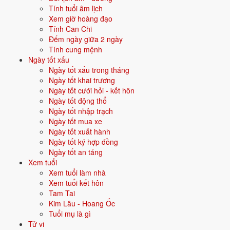
mệnh Kim có ý chí, quyết đoán.
Tính tuổi âm lịch
Xem giờ hoàng đạo
TƯƠNG SINH
TƯƠNG KHẮC
Tính Can Chi
Thổ (Thổ sinh Kim)
Hỏa (Hỏa khắc Kim)
Đếm ngày giữa 2 ngày
Thủy (Kim sinh Thủy)
Mộc (Kim khắc Mộc)
Tính cung mệnh
Ngày tốt xấu
MÀU HỢP
HƯỚNG HỢP
Ngày tốt xấu trong tháng
Trắng, Bạc, Xám, Vàng nhạt
Tây, Tây Bắc
Ngày tốt khai trương
Ngày tốt cưới hỏi - kết hôn
6 nạp âm thuộc hành Kim
Ngày tốt động thổ
Hải Trung Kim
Ngày tốt nhập trạch
Giáp Tý, Ất Sửu
Ngày tốt mua xe
Ngày tốt xuất hành
Sa Trung Kim
Ngày tốt ký hợp đồng
Ngày tốt an táng
Vàng trong cát
Giáp Ngọ, Ất Mùi
Xem tuổi
Xem tuổi làm nhà
Xem tuổi kết hôn
Bạch Lạp Kim
Tam Tai
Vàng chân đèn
Kim Lâu - Hoang Ốc
Canh Thìn, Tân Tỵ
Tuổi mụ là gì
Tử vi
Thoa Xuyến Kim