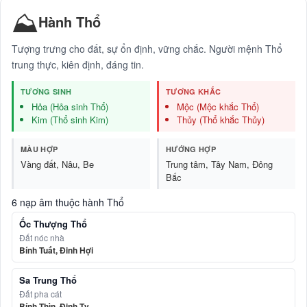
⛰️
Hành Thổ
Tượng trưng cho đất, sự ổn định, vững chắc. Người mệnh Thổ
trung thực, kiên định, đáng tin.
TƯƠNG SINH
TƯƠNG KHẮC
Hỏa (Hỏa sinh Thổ)
Mộc (Mộc khắc Thổ)
Kim (Thổ sinh Kim)
Thủy (Thổ khắc Thủy)
MÀU HỢP
HƯỚNG HỢP
Vàng đất, Nâu, Be
Trung tâm, Tây Nam, Đông
Bắc
6 nạp âm thuộc hành Thổ
Ốc Thượng Thổ
Đất nóc nhà
Bính Tuất, Đinh Hợi
Sa Trung Thổ
Đất pha cát
Bính Thìn, Đinh Tỵ