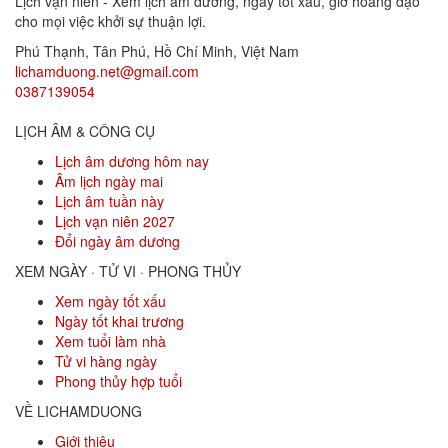
Lịch vạn niên - Xem lịch âm dương, ngày tốt xấu, giờ hoàng đạo
cho mọi việc khởi sự thuận lợi.
Phú Thạnh, Tân Phú
,
Hồ Chí Minh
,
Việt Nam
lichamduong.net@gmail.com
0387139054
LỊCH ÂM & CÔNG CỤ
Lịch âm dương hôm nay
Âm lịch ngày mai
Lịch âm tuần này
Lịch vạn niên 2027
Đổi ngày âm dương
XEM NGÀY · TỬ VI · PHONG THỦY
Xem ngày tốt xấu
Ngày tốt khai trương
Xem tuổi làm nhà
Tử vi hàng ngày
Phong thủy hợp tuổi
VỀ LICHAMDUONG
Giới thiệu