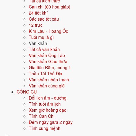
Tất cả kiến thức
Thủy)
Can chi (60 hoa giáp)
24 tiết khí
🌿
Xanh
Đông,
Thủy
Kim (Kim
6
Mộc
Các sao tốt xấu
lá,
Đông
(Thủy
khắc
nạp
12 trực
Xanh
Nam
sinh
Mộc),
âm
Kim Lâu - Hoang Ốc
lục
Mộc),
Thổ
Tuổi mụ là gì
Hỏa
(Mộc
Văn khấn
(Mộc
khắc
Tất cả văn khấn
sinh
Thổ)
Văn khấn Ông Táo
Hỏa)
Văn khấn Giao thừa
Gia tiên Rằm, mùng 1
💧
Đen,
Bắc
Kim (Kim
Thổ (Thổ
6
Thần Tài Thổ Địa
Xanh
sinh
khắc
nạp
Thủy
Văn khấn nhập trạch
dương,
Thủy),
Thủy),
âm
Văn khấn cúng giỗ
Xanh
Mộc
Hỏa
CÔNG CỤ
nước
(Thủy
(Thủy
Đổi lịch âm - dương
biển
sinh
khắc
Tính tuổi âm lịch
Mộc)
Hỏa)
Xem giờ hoàng đạo
Tính Can Chi
🔥
Đỏ,
Nam
Mộc
Thủy
6
Hỏa
Đếm ngày giữa 2 ngày
Hồng,
(Mộc
(Thủy
nạp
Tính cung mệnh
Cam,
sinh
khắc
âm