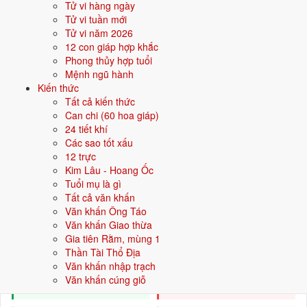
Tử vi hàng ngày
Vàng trang sức
Tử vi tuần mới
Canh Tuất, Tân Hợi
Tử vi năm 2026
12 con giáp hợp khắc
Kiếm Phong Kim
Phong thủy hợp tuổi
Vàng mũi kiếm
Mệnh ngũ hành
Nhâm Thân, Quý Dậu
Kiến thức
Tất cả kiến thức
Kim Bạch Kim
Can chi (60 hoa giáp)
Vàng pha bạc
24 tiết khí
Nhâm Dần, Quý Mão
Các sao tốt xấu
12 trực
Kim Lâu - Hoang Ốc
🌿
Tuổi mụ là gì
Hành Mộc
Tất cả văn khấn
Văn khấn Ông Táo
Tượng trưng cho cây cối, sự phát triển, sinh sôi. Người mệnh
Văn khấn Giao thừa
Mộc nhân hậu, sáng tạo, linh hoạt.
Gia tiên Rằm, mùng 1
Thần Tài Thổ Địa
TƯƠNG SINH
TƯƠNG KHẮC
Văn khấn nhập trạch
Thủy (Thủy sinh Mộc)
Kim (Kim khắc Mộc)
Văn khấn cúng giỗ
Hỏa (Mộc sinh Hỏa)
Thổ (Mộc khắc Thổ)