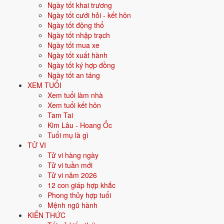
Ngày tốt khai trương
Tương sinh:
Mộc → Hỏa → Thổ → Kim → Thủy → Mộc.
Ngày tốt cưới hỏi - kết hôn
Tương khắc:
Mộc khắc Thổ, Thổ khắc Thủy, Thủy khắc Hỏa,
Ngày tốt động thổ
Hỏa khắc Kim, Kim khắc Mộc.
Ngày tốt nhập trạch
30 nạp âm
trong 60 hoa giáp được phân vào 5 hành - mỗi nạp
Ngày tốt mua xe
Ngày tốt xuất hành
âm gồm 2 năm liên tiếp, có ý nghĩa biểu tượng riêng (ví dụ Hải
Ngày tốt ký hợp đồng
Trung Kim - vàng dưới đáy biển, Lư Trung Hỏa - lửa trong lò).
Ngày tốt an táng
XEM TUỔI
Bảng 5 ngũ hành
Xem tuổi làm nhà
Xem tuổi kết hôn
Tam Tai
HÀNH
MÀU
HƯỚNG
TƯƠNG
TƯƠNG
SỐ
Kim Lâu - Hoang Ốc
HỢP
HỢP
SINH
KHẮC
NẠP
Tuổi mụ là gì
ÂM
TỬ VI
Tử vi hàng ngày
⚒️
Trắng,
Tây,
Thổ
Hỏa
6
Kim
Tử vi tuần mới
Bạc,
Tây Bắc
(Thổ
(Hỏa
nạp
Tử vi năm 2026
Xám,
sinh
khắc
âm
12 con giáp hợp khắc
Vàng
Kim),
Kim),
Phong thủy hợp tuổi
nhạt
Thủy
Mộc (Kim
Mệnh ngũ hành
(Kim
khắc
KIẾN THỨC
sinh
Mộc)