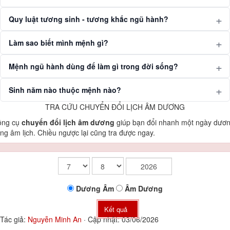
Quy luật tương sinh - tương khắc ngũ hành?
Làm sao biết mình mệnh gì?
Mệnh ngũ hành dùng để làm gì trong đời sống?
Sinh năm nào thuộc mệnh nào?
TRA CỨU CHUYỂN ĐỔI LỊCH ÂM DƯƠNG
ông cụ
chuyển đổi lịch âm dương
giúp bạn đổi nhanh một ngày dươ
ng âm lịch. Chiều ngược lại cũng tra được ngay.
Dương
Âm
Âm
Dương
Kết quả
Tác giả:
Nguyễn Minh An
·
Cập nhật: 03/06/2026