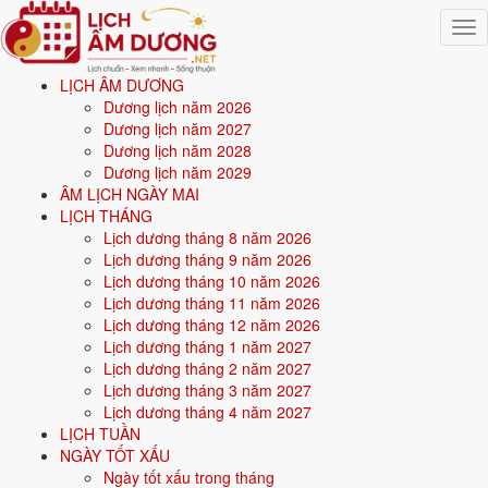
Togg
navig
LỊCH ÂM DƯƠNG
Trang chủ
Dương lịch năm 2026
Mệnh ngũ hành
Dương lịch năm 2027
Dương lịch năm 2028
Mệnh ngũ hành - Kim, Mộc,
Dương lịch năm 2029
ÂM LỊCH NGÀY MAI
Thủy, Hỏa, Thổ và 30 nạp
LỊCH THÁNG
Lịch dương tháng 8 năm 2026
âm
Lịch dương tháng 9 năm 2026
Lịch dương tháng 10 năm 2026
Lịch dương tháng 11 năm 2026
Mệnh ngũ hành
là hệ thống 5 yếu tố - Kim, Mộc, Thủy, Hỏa, Thổ - chi
Lịch dương tháng 12 năm 2026
phối bản chất, tính cách và vận mệnh của mỗi người theo năm sinh
Lịch dương tháng 1 năm 2027
âm lịch. Mỗi hành chia thành nhiều
nạp âm
chi tiết (tổng 30 loại trong
Lịch dương tháng 2 năm 2027
vòng 60 hoa giáp). Trang này tổng hợp ý nghĩa, màu hợp, hướng tốt,
Lịch dương tháng 3 năm 2027
tương sinh - tương khắc cho cả 5 hành.
Lịch dương tháng 4 năm 2027
LỊCH TUẦN
Ngũ hành gồm 5 hành
: Kim (kim loại), Mộc (cây cối), Thủy
NGÀY TỐT XẤU
(nước), Hỏa (lửa), Thổ (đất).
Ngày tốt xấu trong tháng