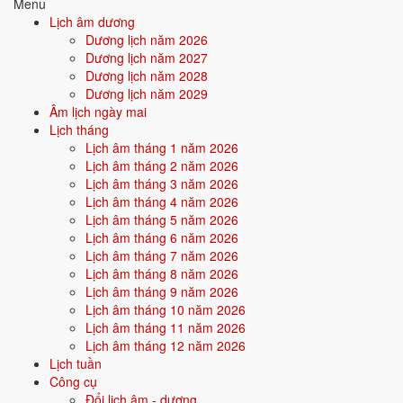
Menu
Tím
Hỏa),
Hỏa),
Lịch âm dương
Thổ
Kim (Hỏa
Dương lịch năm 2026
(Hỏa
khắc
Dương lịch năm 2027
sinh
Kim)
Dương lịch năm 2028
Thổ)
Dương lịch năm 2029
Âm lịch ngày mai
⛰️
Vàng
Trung
Hỏa
Mộc
6
Thổ
Lịch tháng
đất,
tâm,
(Hỏa
(Mộc
nạp
Lịch âm tháng 1 năm 2026
Nâu,
Tây
sinh
khắc
âm
Lịch âm tháng 2 năm 2026
Be
Nam,
Thổ),
Thổ),
Lịch âm tháng 3 năm 2026
Đông
Kim (Thổ
Thủy
Lịch âm tháng 4 năm 2026
Bắc
sinh
(Thổ
Lịch âm tháng 5 năm 2026
Kim)
khắc
Lịch âm tháng 6 năm 2026
Thủy)
Lịch âm tháng 7 năm 2026
Lịch âm tháng 8 năm 2026
Chi tiết 5 hành và 30 nạp âm
Lịch âm tháng 9 năm 2026
Lịch âm tháng 10 năm 2026
Lịch âm tháng 11 năm 2026
⚒️
Hành Kim
Lịch âm tháng 12 năm 2026
Lịch tuần
Công cụ
Tượng trưng cho kim loại, sự cứng cáp, sắc bén, kỷ luật. Người
Đổi lịch âm - dương