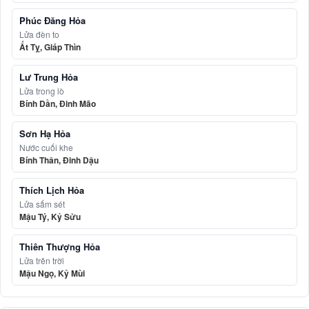
Phúc Đăng Hỏa
Lửa đèn to
Ất Tỵ, Giáp Thìn
Lư Trung Hỏa
Lửa trong lò
Bính Dần, Đinh Mão
Sơn Hạ Hỏa
Nước cuối khe
Bính Thân, Đinh Dậu
Thích Lịch Hỏa
Lửa sấm sét
Mậu Tý, Kỷ Sửu
Thiên Thượng Hỏa
Lửa trên trời
Mậu Ngọ, Kỷ Mùi