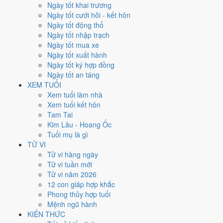
Thứ Năm
Ngày tốt khai trương
Ngày Âm
Ngày tốt cưới hỏi - kết hôn
Tháng 11 năm 2027
Ngày tốt động thổ
18
Ngày tốt nhập trạch
Tháng 10 âm năm 2027
Ngày tốt mua xe
21
Ngày tốt xuất hành
Tiết Lập Đông
Ngày tốt ký hợp đồng
Giờ
Ngày tốt an táng
Mậu Tý
XEM TUỔI
Ngày 21
Xem tuổi làm nhà
Tân Sửu
Xem tuổi kết hôn
Tháng 10
Tam Tai
Tân Hợi
Kim Lâu - Hoang Ốc
Năm 2027
Tuổi mụ là gì
Đinh Mùi
TỬ VI
Tử vi hàng ngày
Ngày Tân Sửu có Trực
Mãn
(ngày đầy đủ, viên mãn nhưng dễ phát
Tử vi tuần mới
sinh thừa) nhưng gặp Sao
Ngọc Đường hoàng đạo
. Điểm trung bình
Tử vi năm 2026
7 việc chính
7.4/10
nên đây là
Ngày Cát
, thuận lợi cho các việc quan
12 con giáp hợp khắc
trọng.
Phong thủy hợp tuổi
Mệnh ngũ hành
Tuổi
Tỵ, Dậu, Tý
hợp ngày; tuổi
Mùi
nên thận trọng (Lục Xung).
KIẾN THỨC
Ngày 18/11/2027 chỉ đạt
7.4/10
cho việc trọng đại. Có
2 ngày gần