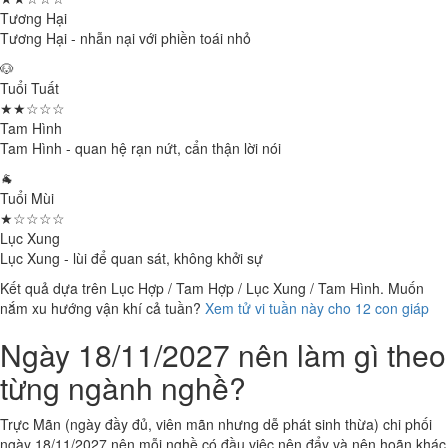
Tương Hại
Tương Hại - nhẫn nại với phiền toái nhỏ
🐶
Tuổi Tuất
★★☆☆☆
Tam Hình
Tam Hình - quan hệ rạn nứt, cẩn thận lời nói
🐐
Tuổi Mùi
★☆☆☆☆
Lục Xung
Lục Xung - lùi để quan sát, không khởi sự
Kết quả dựa trên Lục Hợp / Tam Hợp / Lục Xung / Tam Hình. Muốn
nắm xu hướng vận khí cả tuần?
Xem tử vi tuần này cho 12 con giáp
Ngày 18/11/2027 nên làm gì theo
từng ngành nghề?
Trực Mãn (ngày đầy đủ, viên mãn nhưng dễ phát sinh thừa) chi phối
ngày 18/11/2027 nên mỗi nghề có đầu việc nên đẩy và nên hoãn khác