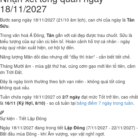
18/11/2027
Bước sang ngày 18/11/2027 (21/10 âm lịch), can chi của ngày là
Tân
Sửu
.
Trong văn hoá Á Đông,
Tân
gắn với cái đẹp được trau chuốt. Sửu là
biểu tượng của sự cần cù bền bỉ. Hoàn cảnh hỗ trợ cá nhân - ngày
này quý nhân xuất hiện, cơ hội tự đến.
Năng lượng Mãn dồi dào nhưng dễ "đầy thì tràn" - cần biết tiết chế.
Tháng Mười âm - mùa gặt thứ hai, cúng cơm gạo mới lên tổ tiên, cảm
ơn Trời Đất.
Đây là ngày bình thường theo lịch vạn niên - không quá tốt cũng
không quá xấu.
Tuần chứa ngày 18/11/2027 có
2/7 ngày
đạt mức Tốt trở lên, cao nhất
là
16/11 (Kỷ Hợi, 8/10)
- so cả tuần tại
bảng điểm 7 ngày trong tuần
.
🌾
Sự kiện - Tiết Lập Đông
Ngày 18/11/2027 đang trong tiết
Lập Đông
(7/11/2027 - 22/11/2027) -
Bắt đầu mùa Đông - khí Âm vượng, vạn vật nghỉ ngơi.