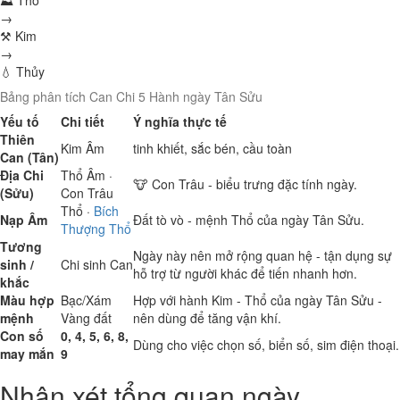
⛰ Thổ
→
⚒ Kim
→
💧 Thủy
Bảng phân tích Can Chi 5 Hành ngày Tân Sửu
Yếu tố
Chi tiết
Ý nghĩa thực tế
Thiên
Kim
Âm
tinh khiết, sắc bén, cầu toàn
Can (Tân)
Địa Chi
Thổ
Âm ·
🐮 Con Trâu - biểu trưng đặc tính ngày.
(Sửu)
Con Trâu
Thổ
·
Bích
Nạp Âm
Đất tò vò - mệnh Thổ của ngày Tân Sửu.
Thượng Thổ
Tương
Ngày này nên mở rộng quan hệ - tận dụng sự
sinh /
Chi sinh Can
hỗ trợ từ người khác để tiến nhanh hơn.
khắc
Màu hợp
Bạc/Xám
Hợp với hành Kim - Thổ của ngày Tân Sửu -
mệnh
Vàng đất
nên dùng để tăng vận khí.
Con số
0, 4, 5, 6, 8,
Dùng cho việc chọn số, biển số, sim điện thoại.
may mắn
9
Nhận xét tổng quan ngày