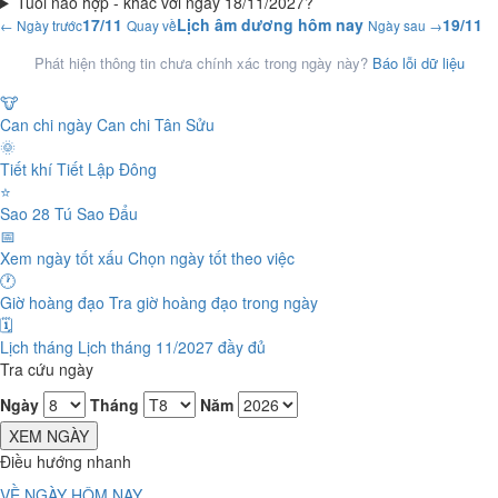
Tuổi nào hợp - khắc với ngày 18/11/2027?
17/11
Lịch âm dương hôm nay
19/11
← Ngày trước
Quay về
Ngày sau →
Phát hiện thông tin chưa chính xác trong ngày này?
Báo lỗi dữ liệu
🐮
Can chi ngày
Can chi Tân Sửu
🌞
Tiết khí
Tiết Lập Đông
⭐
Sao 28 Tú
Sao Đẩu
📅
Xem ngày tốt xấu
Chọn ngày tốt theo việc
🕐
Giờ hoàng đạo
Tra giờ hoàng đạo trong ngày
🗓️
Lịch tháng
Lịch tháng 11/2027 đầy đủ
Tra cứu ngày
Ngày
Tháng
Năm
XEM NGÀY
Điều hướng nhanh
VỀ NGÀY HÔM NAY