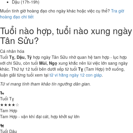
Dậu (17h-19h)
Muốn tính giờ hoàng đạo cho ngày khác hoặc việc cụ thể?
Tra giờ
hoàng đạo chi tiết
Tuổi nào hợp, tuổi nào xung ngày
Tân Sửu?
Cá nhân hóa
Tuổi
Tỵ, Dậu, Tý
hợp ngày Tân Sửu nhờ quan hệ tam hợp - lục hợp
với chi Sửu, còn tuổi
Mùi, Ngọ
xung khắc nên lùi việc lớn sang ngày
khác. Thứ tự 12 tuổi bên dưới xếp từ tuổi
Tỵ
(Tam Hợp) trở xuống,
luận giải từng tuổi xem tại
tử vi hằng ngày 12 con giáp
.
Tử vi mang tính tham khảo tín ngưỡng dân gian.
🐍
Tuổi Tỵ
★★★★☆
Tam Hợp
Tam Hợp - vận khí đại cát, hợp khởi sự lớn
🐔
Tuổi Dậu