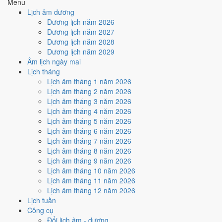
Menu
🤝
Ký hợp đồng - giao ước
Lịch âm dương
6
/10
Tốt
Dương lịch năm 2026
Ký hợp đồng - giao ước hôm nay ở
mức tốt (6/10)
nhờ hợp
Dương lịch năm 2027
Ngày Hoàng Đạo
.
Dương lịch năm 2028
Dương lịch năm 2029
Cách tính ngày tốt
Âm lịch ngày mai
🏗️
Động thổ - khởi công
Lịch tháng
9
/10
Rất tốt
Lịch âm tháng 1 năm 2026
Động thổ - khởi công hôm nay ở
mức rất tốt (9/10)
nhờ hợp
Lịch âm tháng 2 năm 2026
Trực Mãn và Ngày Hoàng Đạo
.
Lịch âm tháng 3 năm 2026
Cách tính ngày tốt
Lịch âm tháng 4 năm 2026
🏡
Nhập trạch - vào nhà mới
Lịch âm tháng 5 năm 2026
6
/10
Tốt
Lịch âm tháng 6 năm 2026
Nhập trạch - vào nhà mới hôm nay ở
mức tốt (6/10)
nhờ hợp
Lịch âm tháng 7 năm 2026
Ngày Hoàng Đạo
.
Lịch âm tháng 8 năm 2026
Lịch âm tháng 9 năm 2026
Cách tính ngày tốt
Lịch âm tháng 10 năm 2026
🚗
Mua xe - tậu xe
Lịch âm tháng 11 năm 2026
9
/10
Rất tốt
Lịch âm tháng 12 năm 2026
Mua xe - tậu xe hôm nay ở
mức rất tốt (9/10)
nhờ hợp
Trực
Lịch tuần
Mãn và Ngày Hoàng Đạo
.
Công cụ
Cách tính ngày tốt
Đổi lịch âm - dương