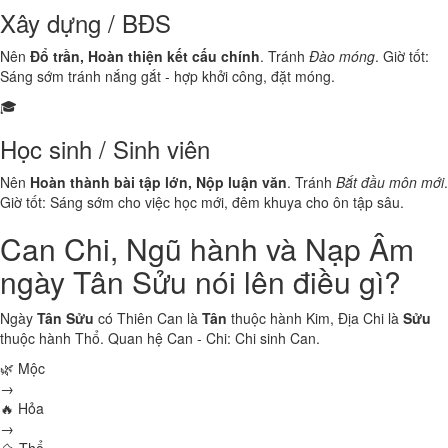
Xây dựng / BĐS
Nên
Đổ trần, Hoàn thiện kết cấu chính
. Tránh
Đào móng
. Giờ tốt:
Sáng sớm tránh nắng gắt - hợp khởi công, đặt móng.
🎓
Học sinh / Sinh viên
Nên
Hoàn thành bài tập lớn, Nộp luận văn
. Tránh
Bắt đầu môn mới
.
Giờ tốt: Sáng sớm cho việc học mới, đêm khuya cho ôn tập sâu.
Can Chi, Ngũ hành và Nạp Âm
ngày Tân Sửu nói lên điều gì?
Ngày
Tân Sửu
có Thiên Can là
Tân
thuộc hành
Kim
, Địa Chi là
Sửu
thuộc hành
Thổ
. Quan hệ Can - Chi:
Chi sinh Can
.
🌿 Mộc
→
🔥 Hỏa
→