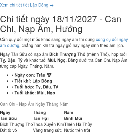
Xem chi tiết tiết Lập Đông →
Chi tiết ngày 18/11/2027 - Can
Chi, Nạp Âm, Hướng
Cần quy đổi một mốc khác sang ngày âm thì dùng
công cụ đổi ngày
âm dương
, chẳng hạn khi tra ngày giỗ hay ngày sinh theo âm lịch.
Ngày Tân Sửu có nạp âm
Bích Thượng Thổ
(mệnh Thổ), hợp tuổi
Tỵ, Dậu, Tý
và khắc tuổi
Mùi, Ngọ
. Bảng dưới tra Can Chi, Nạp Âm
từng cấp Ngày, Tháng, Năm.
•
Ngày con:
Trâu 🐮
•
Tiết khí:
Lập Đông
•
Tuổi hợp:
Tỵ, Dậu, Tý
•
Tuổi khắc:
Mùi, Ngọ
Can Chi - Nạp Âm Ngày Tháng Năm
Ngày
Tháng
Năm
Tân Sửu
Tân Hợi
Đinh Mùi
Bích Thượng Thổ
Thoa Xuyến Kim
Thiên Hà Thủy
Đất tò vò
Vàng trang sức
Nước trên trời