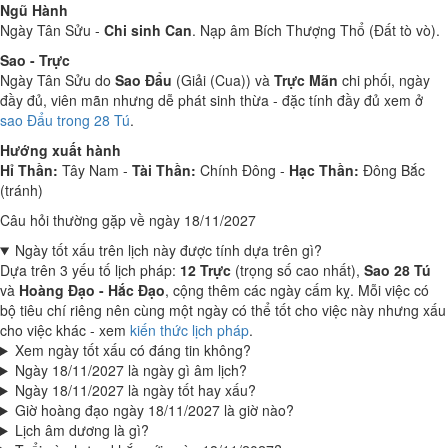
Ngũ Hành
Ngày Tân Sửu -
Chi sinh Can
. Nạp âm Bích Thượng Thổ (Đất tò vò).
Sao - Trực
Ngày Tân Sửu do
Sao Đẩu
(Giải (Cua)) và
Trực Mãn
chi phối, ngày
đầy đủ, viên mãn nhưng dễ phát sinh thừa - đặc tính đầy đủ xem ở
sao Đẩu trong 28 Tú
.
Hướng xuất hành
Hỉ Thần:
Tây Nam -
Tài Thần:
Chính Đông -
Hạc Thần:
Đông Bắc
(tránh)
Câu hỏi thường gặp về ngày 18/11/2027
Ngày tốt xấu trên lịch này được tính dựa trên gì?
Dựa trên 3 yếu tố lịch pháp:
12 Trực
(trọng số cao nhất),
Sao 28 Tú
và
Hoàng Đạo - Hắc Đạo
, cộng thêm các ngày cấm kỵ. Mỗi việc có
bộ tiêu chí riêng nên cùng một ngày có thể tốt cho việc này nhưng xấu
cho việc khác - xem
kiến thức lịch pháp
.
Xem ngày tốt xấu có đáng tin không?
Ngày 18/11/2027 là ngày gì âm lịch?
Ngày 18/11/2027 là ngày tốt hay xấu?
Giờ hoàng đạo ngày 18/11/2027 là giờ nào?
Lịch âm dương là gì?