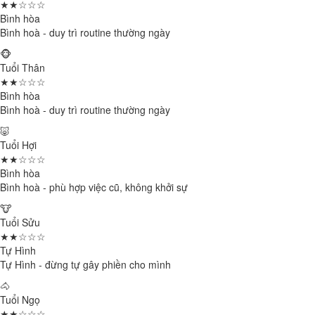
★★☆☆☆
Bình hòa
Bình hoà - duy trì routine thường ngày
🐵
Tuổi Thân
★★☆☆☆
Bình hòa
Bình hoà - duy trì routine thường ngày
🐷
Tuổi Hợi
★★☆☆☆
Bình hòa
Bình hoà - phù hợp việc cũ, không khởi sự
🐮
Tuổi Sửu
★★☆☆☆
Tự Hình
Tự Hình - đừng tự gây phiền cho mình
🐴
Tuổi Ngọ
★★☆☆☆