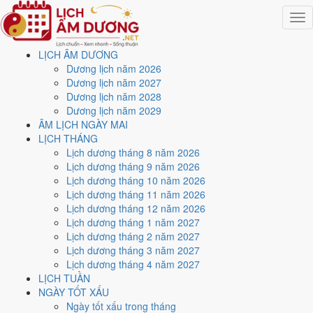
Togg
navig
LỊCH ÂM DƯƠNG
Trang chủ
Dương lịch năm 2026
Lịch năm 2027
Dương lịch năm 2027
Tháng 11/2027
Dương lịch năm 2028
Ngày 18/11/2027 (Tân Sửu)
Dương lịch năm 2029
ÂM LỊCH NGÀY MAI
Xem ngày
18/11/2027
LỊCH THÁNG
Lịch dương tháng 8 năm 2026
dương lịch - Ngày 21/10 âm
Lịch dương tháng 9 năm 2026
Lịch dương tháng 10 năm 2026
lịch (Tân Sửu) tốt hay xấu?
Lịch dương tháng 11 năm 2026
Lịch dương tháng 12 năm 2026
Lịch dương tháng 1 năm 2027
Ngày 18/11/2027 dương lịch (Thứ Năm) là ngày 21/10/2027 âm
Lịch dương tháng 2 năm 2027
lịch
, tức ngày
Tân Sửu
- Chi sinh Can, Trực Mãn, Sao Đẩu, nạp âm
Lịch dương tháng 3 năm 2027
Bích Thượng Thổ. Tổng hòa, đây là
Ngày Cát
với điểm trung bình
Lịch dương tháng 4 năm 2027
7.4/10
cho các việc quan trọng. Giờ Hoàng Đạo trong ngày:
Dần,
LỊCH TUẦN
Mão, Tỵ, Thân, Tuất, Hợi
.
NGÀY TỐT XẤU
Ngày Dương
Ngày tốt xấu trong tháng