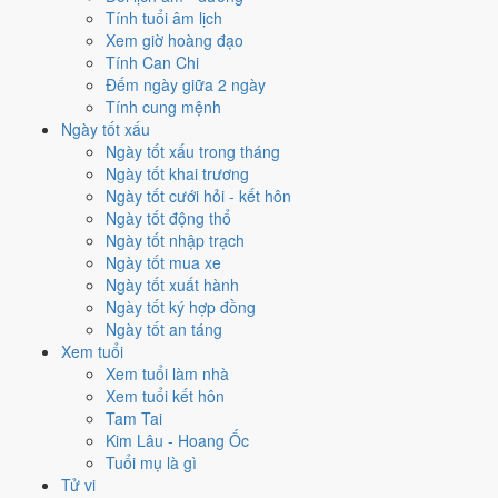
✈️
Xuất hành - đi xa
Tính tuổi âm lịch
9
/10
Rất tốt
Xem giờ hoàng đạo
Xuất hành - đi xa hôm nay ở
mức rất tốt (9/10)
nhờ hợp
Trực
Tính Can Chi
Mãn và Ngày Hoàng Đạo
.
Đếm ngày giữa 2 ngày
Tính cung mệnh
Cách tính ngày tốt
Ngày tốt xấu
Tìm hiểu cách chấm:
Trực Mãn nghĩa là gì
·
Sao Đẩu trong 28 Tú
·
Ngày tốt xấu trong tháng
phân biệt Hoàng Đạo - Hắc Đạo
·
Can Chi và Ngũ hành ngày
Ngày tốt khai trương
Điểm số tổng hợp từ Trực, Sao 28 Tú và Hoàng Đạo - Hắc Đạo.
So
Ngày tốt cưới hỏi - kết hôn
sánh cả tháng
Ngày tốt động thổ
Ngày tốt nhập trạch
Nếu ngày 18/11/2027 không hợp
Ngày tốt mua xe
việc của bạn thì sao?
Ngày tốt xuất hành
Ngày tốt ký hợp đồng
Ngày tốt an táng
Ngày 18/11 tốt tổng thể nhưng không phải việc nào cũng thuận. Hai
Xem tuổi
việc bị chấm thấp nhất hôm nay là
cưới hỏi (4/10) và kết bạn (5/10)
.
Xem tuổi làm nhà
Có
3 cách hạ rủi ro
mà vẫn giữ được lịch của bạn.
Xem tuổi kết hôn
Coi việc vào giờ Hoàng Đạo trong chính ngày này.
Khung
Tam Tai
Tỵ (09h-11h)
rơi đúng giờ hành chính nên dễ sắp xếp nhất cho
Kim Lâu - Hoang Ốc
việc buộc phải làm đúng ngày 18/11/2027. Bảng đủ 6 giờ Hoàng
Tuổi mụ là gì
Đạo và 6 giờ Hắc Đạo nằm ngay mục kế tiếp.
Tử vi