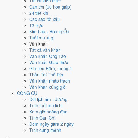
Tất cả kiến thức
đây tốt hơn
để thay thế, xem mục xử lý bên dưới.
Can chi (60 hoa giáp)
24 tiết khí
Ngày 18/11/2027 tốt hay xấu cho
Các sao tốt xấu
12 trực
việc gì?
Kim Lâu - Hoang Ốc
Tuổi mụ là gì
Ngày 18/11/2027 đạt
7.4/10
trung bình cho 7 việc chính: cao nhất là
Văn khấn
Đào giếng - mở mương (10/10)
, thấp nhất là
Cưới hỏi - đính hôn
Tất cả văn khấn
(4/10)
. Trực Mãn (ngày đầy đủ, viên mãn nhưng dễ phát sinh thừa)
Văn khấn Ông Táo
nhưng gặp Sao Ngọc Đường hoàng đạo nên điểm từng việc chênh
Văn khấn Giao thừa
nhau như bảng dưới.
Gia tiên Rằm, mùng 1
Thần Tài Thổ Địa
💍
Cưới hỏi - đính hôn
Văn khấn nhập trạch
4
/10
Trung bình
Văn khấn cúng giỗ
Cưới hỏi - đính hôn hôm nay ở
mức trung bình (4/10)
nhờ hợp
CÔNG CỤ
Ngày Hoàng Đạo
, nhưng Trực Mãn kéo giảm điểm.
Đổi lịch âm - dương
Cách tính ngày tốt
Tính tuổi âm lịch
🏪
Khai trương - mở cửa hàng
Xem giờ hoàng đạo
9
/10
Rất tốt
Tính Can Chi
Khai trương - mở cửa hàng hôm nay ở
mức rất tốt (9/10)
nhờ
Đếm ngày giữa 2 ngày
hợp
Trực Mãn và Ngày Hoàng Đạo
.
Tính cung mệnh
Cách tính ngày tốt