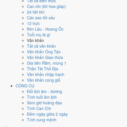
Tất cả kiến thức
việc gì?
Can chi (60 hoa giáp)
24 tiết khí
Các sao tốt xấu
Ngày 15/3/2026 đạt
8.6/10
trung bình cho 7 việc chính: cao nhất là
12 trực
Chữa bệnh (tham khảo) (10/10)
, thấp nhất là
Cải táng - sang cát
Kim Lâu - Hoang Ốc
(4/10)
. Trực Khai (ngày khai mở, bắt đầu mới) và gặp Sao Thanh Long
Tuổi mụ là gì
hoàng đạo nên điểm từng việc chênh nhau như bảng dưới.
Văn khấn
💍
Cưới hỏi - đính hôn
Tất cả văn khấn
9
/10
Rất tốt
Văn khấn Ông Táo
Cưới hỏi - đính hôn hôm nay ở
mức rất tốt (9/10)
nhờ hợp
Trực
Văn khấn Giao thừa
Khai và Ngày Hoàng Đạo
.
Gia tiên Rằm, mùng 1
Thần Tài Thổ Địa
Cách tính ngày tốt
Văn khấn nhập trạch
🏪
Khai trương - mở cửa hàng
Văn khấn cúng giỗ
9
/10
Rất tốt
CÔNG CỤ
Khai trương - mở cửa hàng hôm nay ở
mức rất tốt (9/10)
nhờ
Đổi lịch âm - dương
hợp
Trực Khai và Ngày Hoàng Đạo
.
Tính tuổi âm lịch
Cách tính ngày tốt
Xem giờ hoàng đạo
🤝
Ký hợp đồng - giao ước
Tính Can Chi
6
/10
Tốt
Đếm ngày giữa 2 ngày
Ký hợp đồng - giao ước hôm nay ở
mức tốt (6/10)
nhờ hợp
Tính cung mệnh
Ngày Hoàng Đạo
.