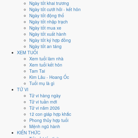
Chủ Nhật
Ngày tốt khai trương
Ngày Âm
Ngày tốt cưới hỏi - kết hôn
Tháng 3 năm 2026
Ngày tốt động thổ
15
Ngày tốt nhập trạch
Tháng 1 âm năm 2026
Ngày tốt mua xe
27
Ngày tốt xuất hành
Tiết Kinh Trập
Ngày tốt ký hợp đồng
Giờ
Ngày tốt an táng
Nhâm Tý
XEM TUỔI
Ngày 27
Xem tuổi làm nhà
Mậu Tý
Xem tuổi kết hôn
Tháng 1
Tam Tai
Canh Dần
Kim Lâu - Hoang Ốc
Năm 2026
Tuổi mụ là gì
Bính Ngọ
TỬ VI
Tử vi hàng ngày
Ngày Mậu Tý có Trực
Khai
(ngày khai mở, bắt đầu mới) và gặp Sao
Tử vi tuần mới
Thanh Long hoàng đạo
. Điểm trung bình 7 việc chính
8.6/10
nên
Tử vi năm 2026
đây là
Ngày Đại Cát
, rất hợp cho cưới hỏi, khai trương, ký kết.
12 con giáp hợp khắc
Phong thủy hợp tuổi
Tuổi
Thân, Thìn, Sửu
hợp ngày; tuổi
Ngọ
nên thận trọng (Lục Xung).
Mệnh ngũ hành
Ngày 15/3/2026 tốt hay xấu cho
KIẾN THỨC