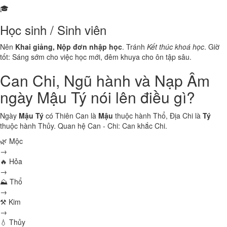
🎓
Học sinh / Sinh viên
Nên
Khai giảng, Nộp đơn nhập học
. Tránh
Kết thúc khoá học
. Giờ
tốt: Sáng sớm cho việc học mới, đêm khuya cho ôn tập sâu.
Can Chi, Ngũ hành và Nạp Âm
ngày Mậu Tý nói lên điều gì?
Ngày
Mậu Tý
có Thiên Can là
Mậu
thuộc hành
Thổ
, Địa Chi là
Tý
thuộc hành
Thủy
. Quan hệ Can - Chi:
Can khắc Chi
.
🌿 Mộc
→
🔥 Hỏa
→
⛰ Thổ
→
⚒ Kim
→
💧 Thủy