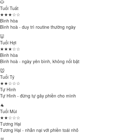
🐶
Tuổi Tuất
★★★☆☆
Bình hòa
Bình hoà - duy trì routine thường ngày
🐷
Tuổi Hợi
★★★☆☆
Bình hòa
Bình hoà - ngày yên bình, không nổi bật
🐭
Tuổi Tý
★★☆☆☆
Tự Hình
Tự Hình - đừng tự gây phiền cho mình
🐐
Tuổi Mùi
★★☆☆☆
Tương Hại
Tương Hại - nhẫn nại với phiền toái nhỏ
🐰