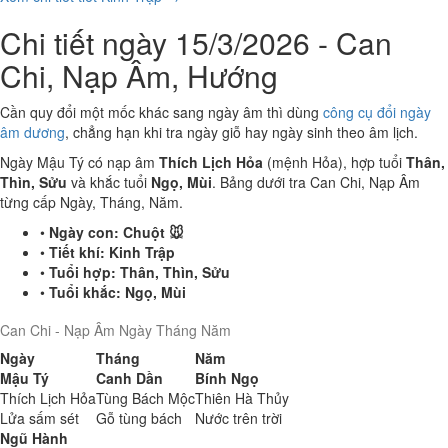
Chi tiết ngày 15/3/2026 - Can
Chi, Nạp Âm, Hướng
Cần quy đổi một mốc khác sang ngày âm thì dùng
công cụ đổi ngày
âm dương
, chẳng hạn khi tra ngày giỗ hay ngày sinh theo âm lịch.
Ngày Mậu Tý có nạp âm
Thích Lịch Hỏa
(mệnh Hỏa), hợp tuổi
Thân,
Thìn, Sửu
và khắc tuổi
Ngọ, Mùi
. Bảng dưới tra Can Chi, Nạp Âm
từng cấp Ngày, Tháng, Năm.
•
Ngày con:
Chuột 🐭
•
Tiết khí:
Kinh Trập
•
Tuổi hợp:
Thân, Thìn, Sửu
•
Tuổi khắc:
Ngọ, Mùi
Can Chi - Nạp Âm Ngày Tháng Năm
Ngày
Tháng
Năm
Mậu Tý
Canh Dần
Bính Ngọ
Thích Lịch Hỏa
Tùng Bách Mộc
Thiên Hà Thủy
Lửa sấm sét
Gỗ tùng bách
Nước trên trời
Ngũ Hành