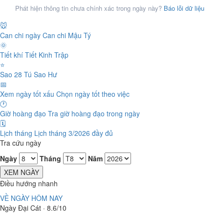
Phát hiện thông tin chưa chính xác trong ngày này?
Báo lỗi dữ liệu
🐭
Can chi ngày
Can chi Mậu Tý
🌞
Tiết khí
Tiết Kinh Trập
⭐
Sao 28 Tú
Sao Hư
📅
Xem ngày tốt xấu
Chọn ngày tốt theo việc
🕐
Giờ hoàng đạo
Tra giờ hoàng đạo trong ngày
🗓️
Lịch tháng
Lịch tháng 3/2026 đầy đủ
Tra cứu ngày
Ngày
Tháng
Năm
XEM NGÀY
Điều hướng nhanh
VỀ NGÀY HÔM NAY
Ngày Đại Cát · 8.6/10