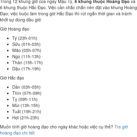
Trong 12 khung giờ của ngày Mậu Tý,
6 khung thuộc Hoàng Đạo
và
6 khung thuộc Hắc Đạo. Việc cần chắc chắn nên đặt vào khung Hoàng
Đạo; việc buộc làm trong giờ Hắc Đạo thì rút ngắn thời gian và tránh
khởi sự đúng đầu giờ.
Giờ Hoàng đạo
Tý (23h-01h)
Sửu (01h-03h)
Mão (05h-07h)
Ngọ (11h-13h)
Thân (15h-17h)
Dậu (17h-19h)
Giờ Hắc đạo
Dần (03h-05h)
Thìn (07h-09h)
Tỵ (09h-11h)
Mùi (13h-15h)
Tuất (19h-21h)
Hợi (21h-23h)
Muốn tính giờ hoàng đạo cho ngày khác hoặc việc cụ thể?
Tra giờ
hoàng đạo chi tiết