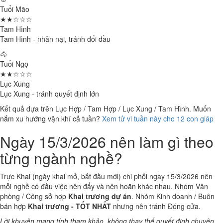
Tuổi Mão
★★☆☆☆
Tam Hình
Tam Hình - nhẫn nại, tránh đối đầu
🐴
Tuổi Ngọ
★★☆☆☆
Lục Xung
Lục Xung - tránh quyết định lớn
Kết quả dựa trên Lục Hợp / Tam Hợp / Lục Xung / Tam Hình. Muốn
nắm xu hướng vận khí cả tuần?
Xem tử vi tuần này cho 12 con giáp
Ngày 15/3/2026 nên làm gì theo
từng ngành nghề?
Trực Khai (ngày khai mở, bắt đầu mới) chi phối ngày 15/3/2026 nên
mỗi nghề có đầu việc nên đẩy và nên hoãn khác nhau. Nhóm Văn
phòng / Công sở hợp
Khai trương dự án
. Nhóm Kinh doanh / Buôn
bán hợp
Khai trương - TỐT NHẤT
nhưng nên tránh Đóng cửa.
Lời khuyên mang tính tham khảo, không thay thế quyết định chuyên