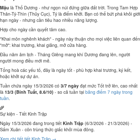
Mậu
là Thổ Dương - như ngọn núi đứng giữa đất trời. Trong Tam Hợp
Thân-Tý-Thìn (Thủy Cục), Tý là điểm khởi. Bạn có thể bứt phá khỏi giới
hạn ngày - nhưng cần tiêu hao nhiều năng lượng.
Hợp cho ngày cần quyết tâm cao.
"Khai môn nghênh khách" - ngày này thuận cho mọi việc liên quan đến
"mở": khai trương, khai giảng, mở cửa hàng.
Đầu năm âm lịch - Tháng Giêng mang khí Dương đang lên, người
người mong điều mới mẻ.
Tổng hoà các yếu tố, đây là ngày tốt - phù hợp khai trương, ký kết,
hoặc khởi sự dự án.
Tuần chứa ngày 15/3/2026 có
3/7 ngày
đạt mức Tốt trở lên, cao nhất
là
13/3 (Bính Tuất, 8.6/10)
- so cả tuần tại
bảng điểm 7 ngày trong
tuần
.
🌾
Sự kiện - Tiết Kinh Trập
Ngày 15/3/2026 đang trong tiết
Kinh Trập
(6/3/2026 - 21/3/2026) -
Sấm Xuân - côn trùng thức giấc khỏi mùa đông.
Xem chi tiết tiết Kinh Trập →