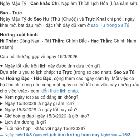
Ngày Mậu Tý -
Can khắc Chi
. Nạp âm Thích Lịch Hỏa (Lửa sấm sét).
Sao - Trực
Ngày Mậu Tý do
Sao Hư
(Thử (Chuột)) và
Trực Khai
chi phối, ngày
khai mở, bắt đầu mới - đặc tính đầy đủ xem ở
sao Hư trong 28 Tú
.
Hướng xuất hành
Hỉ Thần:
Đông Nam -
Tài Thần:
Chính Bắc -
Hạc Thần:
Chính Nam
(tránh)
Câu hỏi thường gặp về ngày 15/3/2026
Ngày tốt xấu trên lịch này được tính dựa trên gì?
Dựa trên 3 yếu tố lịch pháp:
12 Trực
(trọng số cao nhất),
Sao 28 Tú
và
Hoàng Đạo - Hắc Đạo
, cộng thêm các ngày cấm kỵ. Mỗi việc có
bộ tiêu chí riêng nên cùng một ngày có thể tốt cho việc này nhưng xấu
cho việc khác - xem
kiến thức lịch pháp
.
Xem ngày tốt xấu có đáng tin không?
Ngày 15/3/2026 là ngày gì âm lịch?
Ngày 15/3/2026 là ngày tốt hay xấu?
Giờ hoàng đạo ngày 15/3/2026 là giờ nào?
Lịch âm dương là gì?
Tuổi nào hợp - khắc với ngày 15/3/2026?
14/3
Lịch âm dương hôm nay
16/3
← Ngày trước
Quay về
Ngày sau →