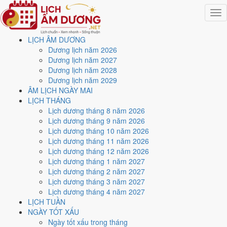
Togg
navig
LỊCH ÂM DƯƠNG
Trang chủ
Dương lịch năm 2026
Lịch năm 2026
Dương lịch năm 2027
Tháng 3/2026
Dương lịch năm 2028
Ngày 15/3/2026 (Mậu Tý)
Dương lịch năm 2029
ÂM LỊCH NGÀY MAI
Xem ngày
15/3/2026
dương
LỊCH THÁNG
Lịch dương tháng 8 năm 2026
lịch - Ngày 27/1 âm lịch
Lịch dương tháng 9 năm 2026
Lịch dương tháng 10 năm 2026
(Mậu Tý) tốt hay xấu?
Lịch dương tháng 11 năm 2026
Lịch dương tháng 12 năm 2026
Lịch dương tháng 1 năm 2027
Ngày 15/3/2026 dương lịch (Chủ Nhật) là ngày 27/1/2026 âm lịch
,
Lịch dương tháng 2 năm 2027
tức ngày
Mậu Tý
- Can khắc Chi, Trực Khai, Sao Hư, nạp âm Thích
Lịch dương tháng 3 năm 2027
Lịch Hỏa. Tổng hòa, đây là
Ngày Đại Cát
với điểm trung bình
8.6/10
Lịch dương tháng 4 năm 2027
cho các việc quan trọng. Giờ Hoàng Đạo trong ngày:
Tý, Sửu, Mão,
LỊCH TUẦN
Ngọ, Thân, Dậu
.
NGÀY TỐT XẤU
Ngày Dương
Ngày tốt xấu trong tháng