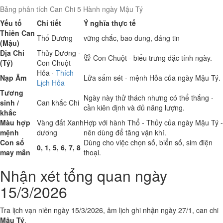
Bảng phân tích Can Chi 5 Hành ngày Mậu Tý
Yếu tố
Chi tiết
Ý nghĩa thực tế
Thiên Can
Thổ
Dương
vững chắc, bao dung, đáng tin
(Mậu)
Địa Chi
Thủy
Dương ·
🐭 Con Chuột - biểu trưng đặc tính ngày.
(Tý)
Con Chuột
Hỏa
·
Thích
Nạp Âm
Lửa sấm sét - mệnh Hỏa của ngày Mậu Tý.
Lịch Hỏa
Tương
Ngày này thử thách nhưng có thể thắng -
sinh /
Can khắc Chi
cần kiên định và đủ năng lượng.
khắc
Màu hợp
Vàng đất
Xanh
Hợp với hành Thổ - Thủy của ngày Mậu Tý -
mệnh
dương
nên dùng để tăng vận khí.
Con số
Dùng cho việc chọn số, biển số, sim điện
0, 1, 5, 6, 7, 8
may mắn
thoại.
Nhận xét tổng quan ngày
15/3/2026
Tra lịch vạn niên ngày 15/3/2026, âm lịch ghi nhận ngày 27/1, can chi
Mậu Tý
.