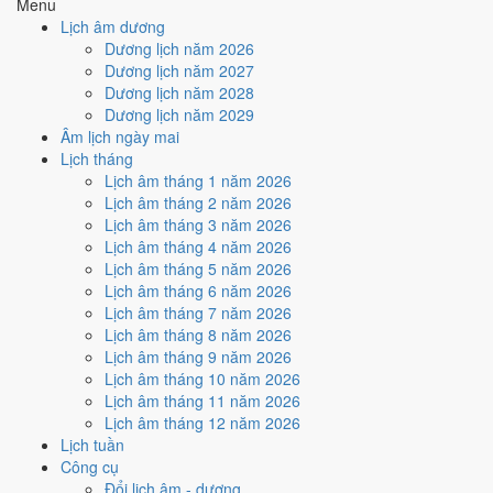
Menu
Cách tính ngày tốt
Lịch âm dương
🏗️
Động thổ - khởi công
Dương lịch năm 2026
9
/10
Rất tốt
Dương lịch năm 2027
Động thổ - khởi công hôm nay ở
mức rất tốt (9/10)
nhờ hợp
Dương lịch năm 2028
Trực Khai và Ngày Hoàng Đạo
.
Dương lịch năm 2029
Âm lịch ngày mai
Cách tính ngày tốt
Lịch tháng
🏡
Nhập trạch - vào nhà mới
Lịch âm tháng 1 năm 2026
9
/10
Rất tốt
Lịch âm tháng 2 năm 2026
Nhập trạch - vào nhà mới hôm nay ở
mức rất tốt (9/10)
nhờ
Lịch âm tháng 3 năm 2026
hợp
Trực Khai và Ngày Hoàng Đạo
.
Lịch âm tháng 4 năm 2026
Cách tính ngày tốt
Lịch âm tháng 5 năm 2026
🚗
Mua xe - tậu xe
Lịch âm tháng 6 năm 2026
9
/10
Rất tốt
Lịch âm tháng 7 năm 2026
Mua xe - tậu xe hôm nay ở
mức rất tốt (9/10)
nhờ hợp
Trực
Lịch âm tháng 8 năm 2026
Khai và Ngày Hoàng Đạo
.
Lịch âm tháng 9 năm 2026
Lịch âm tháng 10 năm 2026
Cách tính ngày tốt
Lịch âm tháng 11 năm 2026
✈️
Xuất hành - đi xa
Lịch âm tháng 12 năm 2026
9
/10
Rất tốt
Lịch tuần
Xuất hành - đi xa hôm nay ở
mức rất tốt (9/10)
nhờ hợp
Trực
Công cụ
Khai và Ngày Hoàng Đạo
.
Đổi lịch âm - dương