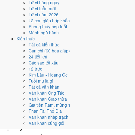
Tử vi hàng ngày
Mậu Tý, nhờ người tuổi này thay mặt động thổ hoặc nhận lễ
Tử vi tuần mới
giúp giảm phần xung của gia chủ. Cách chọn người mượn tuổi
Tử vi năm 2026
xem tại
hướng dẫn xem tuổi làm nhà
.
12 con giáp hợp khắc
Các cách trên dựa trên quy tắc lịch pháp truyền thống, mang tính
Phong thủy hợp tuổi
tham khảo văn hóa - tín ngưỡng, không thay thế quyết định chuyên
Mệnh ngũ hành
môn của bạn.
Kiến thức
Tất cả kiến thức
Giờ hoàng đạo ngày 15/3/2026 là
Can chi (60 hoa giáp)
24 tiết khí
những giờ nào?
Các sao tốt xấu
12 trực
Ngày Mậu Tý có
6 giờ Hoàng Đạo
:
Tý (23h-01h), Sửu (01h-03h),
Kim Lâu - Hoang Ốc
Mão (05h-07h), Ngọ (11h-13h), Thân (15h-17h), Dậu (17h-19h)
.
Tuổi mụ là gì
Khung dễ sắp xếp nhất trong giờ hành chính là
Ngọ (11h-13h)
, còn 6
Tất cả văn khấn
khung Hắc Đạo nên né khi ký kết hoặc xuất hành.
Văn khấn Ông Táo
Văn khấn Giao thừa
0
1
2
3
4
5
6
7
8
9
10
11
12
13
14
15
16
17
18
19
20
21
22
23
Gia tiên Rằm, mùng 1
Hoàng đạo (tốt)
Hắc đạo (xấu)
Giờ hiện tại
Thần Tài Thổ Địa
6 giờ Hoàng Đạo và 6 giờ Hắc Đạo ngày
Văn khấn nhập trạch
Văn khấn cúng giỗ
Mậu Tý