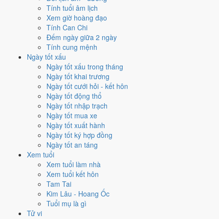
Tính tuổi âm lịch
Tuần 6
30/3 - 31/3
1
1
➖ Cân bằng
Xem giờ hoàng đạo
Ngày nào đẹp nhất tháng 3/2026
Tính Can Chi
Đếm ngày giữa 2 ngày
để cưới hỏi, khai trương?
Tính cung mệnh
Ngày tốt xấu
Mỗi việc chấm theo bộ Trực và sao 28 Tú riêng nên ngày đẹp của
Ngày tốt xấu trong tháng
từng việc không trùng nhau. Tháng 3/2026 rộng cửa nhất cho
ký hợp
Ngày tốt khai trương
đồng
với
15 ngày
đạt từ 6/10, cao nhất là
1/3
. Hẹp nhất là
cưới hỏi
,
Ngày tốt cưới hỏi - kết hôn
chỉ
12 ngày
.
Ngày tốt động thổ
Ngày tốt nhập trạch
🏪 Khai trương
13
💍 Cưới hỏi
12
🏗️ Động thổ
13
Ngày tốt mua xe
✈️ Xuất hành
13
✍️ Ký hợp đồng
15
Ngày tốt xuất hành
🏪 Khai trương
- 13 ngày đạt từ 6/10 trở lên trong tháng 3/2026
Ngày tốt ký hợp đồng
Ngày tốt an táng
1
Xem tuổi
1/3
Xem tuổi làm nhà
CN · 13/1 âm
Xem tuổi kết hôn
Giáp Tuất
Tam Tai
★★★★★ 9/10
Kim Lâu - Hoang Ốc
2
Tuổi mụ là gì
3/3
Tử vi
T3 · 15/1 âm