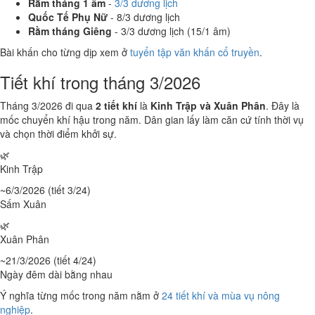
Rằm tháng 1 âm
-
3/3 dương lịch
Quốc Tế Phụ Nữ
- 8/3 dương lịch
Rằm tháng Giêng
- 3/3 dương lịch (15/1 âm)
Bài khấn cho từng dịp xem ở
tuyển tập văn khấn cổ truyền
.
Tiết khí trong tháng 3/2026
Tháng 3/2026 đi qua
2 tiết khí
là
Kinh Trập và Xuân Phân
. Đây là
mốc chuyển khí hậu trong năm. Dân gian lấy làm căn cứ tính thời vụ
và chọn thời điểm khởi sự.
🌿
Kinh Trập
~6/3/2026 (tiết 3/24)
Sấm Xuân
🌿
Xuân Phân
~21/3/2026 (tiết 4/24)
Ngày đêm dài bằng nhau
Ý nghĩa từng mốc trong năm nằm ở
24 tiết khí và mùa vụ nông
nghiệp
.