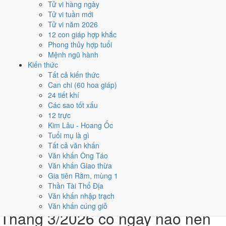
Tử vi hàng ngày
Bính Tý
Tử vi tuần mới
★★★★★ 9/10
Tử vi năm 2026
3
12 con giáp hợp khắc
7/3
Phong thủy hợp tuổi
T7 · 19/1 âm
Mệnh ngũ hành
Canh Thìn
Kiến thức
★★★★★ 9/10
Tất cả kiến thức
4
Can chi (60 hoa giáp)
15/3
24 tiết khí
CN · 27/1 âm
Các sao tốt xấu
Mậu Tý
12 trực
★★★★★ 9/10
Kim Lâu - Hoang Ốc
5
Tuổi mụ là gì
10/3
Tất cả văn khấn
T3 · 22/1 âm
Văn khấn Ông Táo
Quý Mùi
Văn khấn Giao thừa
★★★★☆ 8/10
Gia tiên Rằm, mùng 1
Điểm chấm từ Trực, sao Nhị Thập Bát Tú, Hoàng Đạo - Hắc Đạo và
Thần Tài Thổ Địa
ngày cấm kỵ của riêng việc này
Bảng ngày khai trương cả năm
Văn khấn nhập trạch
Văn khấn cúng giỗ
Tháng 3/2026 có ngày nào nên