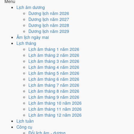
Menu
Quý
Giáp Thìn
1
14/2
Ất
2
15/2
3
16/2
4
17/2
5
18/2
Kỷ
Lịch âm dương
Mão
Nguyệt
Tỵ
Bính Ngọ
Đinh Mùi
Mậu Thân
Dậu
Dương lịch năm 2026
Hoàng
Đức
Dương lịch năm 2027
Rất tốt
Tốt
Bình thường
Xấu
Rất xấu
★ Thiên Đức · ✨ Thiên Xá (quý
Dương lịch năm 2028
hiếm)
Dương lịch năm 2029
Âm lịch ngày mai
Tuần nào trong tháng 3/2026
Lịch tháng
nhiều ngày tốt nhất?
Lịch âm tháng 1 năm 2026
Lịch âm tháng 2 năm 2026
Lịch âm tháng 3 năm 2026
Ngày tốt tháng 3/2026 dồn về
tuần 2 (2/3 - 8/3)
với
3 ngày
từ mức Tốt
Lịch âm tháng 4 năm 2026
trở lên. Kém nhất là
tuần 3 (9/3 - 15/3)
với
4 ngày xấu
. Lịch còn xê
Lịch âm tháng 5 năm 2026
dịch được thì đặt việc lớn vào tuần 2, né tuần 3.
Lịch âm tháng 6 năm 2026
Muốn xem sát hơn từng ngày trong một tuần, mở
lịch tuần hiện tại
.
Lịch âm tháng 7 năm 2026
Lịch âm tháng 8 năm 2026
Bảng thống kê ngày tốt xấu theo tuần
Lịch âm tháng 9 năm 2026
Lịch âm tháng 10 năm 2026
Tuần
Ngày dương
Tốt
Xấu
Phân bố
Đánh giá
Lịch âm tháng 11 năm 2026
Tuần 1
1/3 - 1/3
1
0
✅ Tốt
Lịch âm tháng 12 năm 2026
Tuần 2
2/3 - 8/3
3
4
✅ Tốt nhất tháng
Lịch tuần
Tuần 3
9/3 - 15/3
3
4
⚠️ Nhiều ngày xấu nhất
Công cụ
Tuần 4
16/3 - 22/3
1
4
⚠️ Cần thận trọng
Đổi lịch âm - dương
Tuần 5
23/3 - 29/3
0
4
⚠️ Cần thận trọng