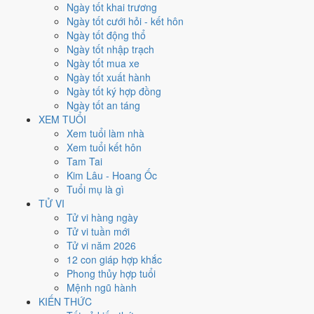
Ngày tốt khai trương
nhất rơi vào
1, 3, 10, 13 và 15/3
.
Ngày tốt cưới hỏi - kết hôn
Xét theo từng việc,
ký hợp đồng
rộng cửa nhất với
15 ngày
đạt từ
Ngày tốt động thổ
6/10.
Cưới hỏi
hẹp nhất, chỉ
12 ngày
. Việc nào kén ngày thì nên chốt
Ngày tốt nhập trạch
lịch sớm.
Ngày tốt mua xe
Ngày tốt xuất hành
5
Ngày tốt ký hợp đồng
Ngày rất tốt
Ngày tốt an táng
4
XEM TUỔI
Ngày tốt
Xem tuổi làm nhà
17
Xem tuổi kết hôn
Ngày xấu
Tam Tai
6
Kim Lâu - Hoang Ốc
Ngày quý hiếm
Tuổi mụ là gì
Lịch âm dương tháng 3/2026 chi
TỬ VI
Tử vi hàng ngày
tiết từng ngày
Tử vi tuần mới
Tử vi năm 2026
12 con giáp hợp khắc
Tháng
Năm
XEM
Phong thủy hợp tuổi
Lưới lịch dưới đây trải đủ
31 ngày
của tháng 3/2026. Mỗi ô ghi ngày
Mệnh ngũ hành
dương, ngày âm và can chi ngày, tô màu theo 5 mức. Tháng này có
9
KIẾN THỨC
ngày từ mức Tốt trở lên
và
17 ngày từ mức Xấu trở xuống
.