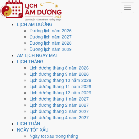
Toggle
navigat
LỊCH ÂM DƯƠNG
Trang chủ
Dương lịch năm 2026
Lịch năm 2026
Dương lịch năm 2027
Tháng 3/2026
Dương lịch năm 2028
Dương lịch năm 2029
Lịch âm dương tháng 3
ÂM LỊCH NGÀY MAI
LỊCH THÁNG
năm 2026 - Tháng Canh
Lịch dương tháng 8 năm 2026
Lịch dương tháng 9 năm 2026
Dần
Lịch dương tháng 10 năm 2026
Lịch dương tháng 11 năm 2026
Lịch dương tháng 12 năm 2026
Tháng 3/2026 ứng với tháng 1 và 2 âm lịch năm Bính Ngọ. Tháng này
Lịch dương tháng 1 năm 2027
có
9 ngày từ mức Tốt trở lên
và
17 ngày nên tránh
, đẹp nhất là
1, 3
Lịch dương tháng 2 năm 2027
và 10/3
. Rằm rơi vào
3/3
.
Lịch dương tháng 3 năm 2027
Tháng 3/2026 có
31 ngày
, gồm 18 ngày thuộc tháng 1 âm và 13 ngày
Lịch dương tháng 4 năm 2027
thuộc tháng 2 âm. Tháng âm đầu tiên là
Canh Dần
, năm Bính Ngọ.
LỊCH TUẦN
NGÀY TỐT XẤU
Thang 5 bậc dùng chung với trang chi tiết từng ngày cho ra
5 ngày
Ngày tốt xấu trong tháng
Rất tốt
và
4 ngày Tốt
. Đối lại là
17 ngày Xấu trở xuống
. Nhóm đẹp