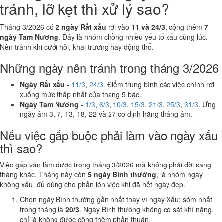
tránh, lỡ kẹt thì xử lý sao?
Tháng 3/2026 có
2 ngày Rất xấu
rơi vào
11 và 24/3
, cộng thêm
7
ngày Tam Nương
. Đây là nhóm chồng nhiều yếu tố xấu cùng lúc.
Nên tránh khi cưới hỏi, khai trương hay động thổ.
Những ngày nên tránh trong tháng 3/2026
Ngày Rất xấu
-
11/3
,
24/3
. Điểm trung bình các việc chính rơi
xuống mức thấp nhất của thang 5 bậc.
Ngày Tam Nương
-
1/3
,
6/3
,
10/3
,
15/3
,
21/3
,
25/3
,
31/3
. Ứng
ngày âm 3, 7, 13, 18, 22 và 27 cố định hằng tháng âm.
Nếu việc gấp buộc phải làm vào ngày xấu
thì sao?
Việc gấp vẫn làm được trong tháng 3/2026 mà không phải dời sang
tháng khác. Tháng này còn
5 ngày Bình thường
, là nhóm ngày
không xấu, đủ dùng cho phần lớn việc khi đã hết ngày đẹp.
Chọn ngày Bình thường gần nhất thay vì ngày Xấu: sớm nhất
trong tháng là
20/3
. Ngày Bình thường không có sát khí nặng,
chỉ là không được cộng thêm phần thuận.