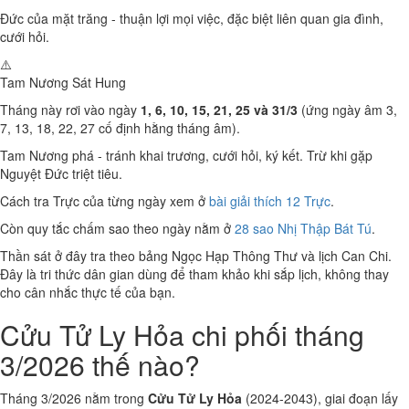
Đức của mặt trăng - thuận lợi mọi việc, đặc biệt liên quan gia đình,
cưới hỏi.
⚠️
Tam Nương Sát
Hung
Tháng này rơi vào ngày
1, 6, 10, 15, 21, 25 và 31/3
(ứng ngày âm 3,
7, 13, 18, 22, 27 cố định hằng tháng âm).
Tam Nương phá - tránh khai trương, cưới hỏi, ký kết. Trừ khi gặp
Nguyệt Đức triệt tiêu.
Cách tra Trực của từng ngày xem ở
bài giải thích 12 Trực
.
Còn quy tắc chấm sao theo ngày nằm ở
28 sao Nhị Thập Bát Tú
.
Thần sát ở đây tra theo bảng Ngọc Hạp Thông Thư và lịch Can Chi.
Đây là tri thức dân gian dùng để tham khảo khi sắp lịch, không thay
cho cân nhắc thực tế của bạn.
Cửu Tử Ly Hỏa chi phối tháng
3/2026 thế nào?
Tháng 3/2026 nằm trong
Cửu Tử Ly Hỏa
(2024-2043), giai đoạn lấy