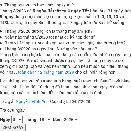
Tháng 3/2026 có bao nhiêu ngày tốt?
Tháng 3/2026 có
5 ngày Rất tốt
và
4 ngày Tốt
trên tổng 31 ngày, tức
9 ngày
dùng được cho việc quan trọng. Đẹp nhất là
1, 3, 10, 13 và
15/3
. Còn lại 5 ngày Bình thường và 17 ngày từ mức Xấu trở xuống.
Tháng 3/2026 dương lịch là tháng mấy âm lịch?
Ngày nào tháng 3/2026 tốt nhất để ký hợp đồng?
Rằm và Mùng 1 trong tháng 3/2026 rơi vào ngày nào dương lịch?
Tháng 3/2026 có ngày Tam Nương vào hôm nào?
Trang lịch tháng hợp khi bạn còn đang cân nhắc giữa nhiều ngày trong
tháng 3/2026. Khi đã khoanh được ngày, hãy mở trang ngày đó để
xem giờ Hoàng Đạo và việc nên tránh. Còn nếu muốn so nhiều tháng
với nhau,
toàn cảnh 12 tháng năm 2026
cho cái nhìn rộng hơn.
Lịch tháng 3/2026 trên trang tính bằng thuật toán lịch Can Chi và bảng
Trực - Nhị Thập Bát Tú, dùng để tham khảo khi chọn ngày. Việc hệ
trọng nên cân nhắc thêm điều kiện thực tế của gia đình.
Tác giả:
Nguyễn Minh An
·
Cập nhật: 30/07/2026
Tra cứu ngày
Ngày
Tháng
Năm
XEM NGÀY