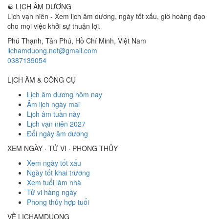
☯
LỊCH ÂM DƯƠNG
Lịch vạn niên - Xem lịch âm dương, ngày tốt xấu, giờ hoàng đạo
cho mọi việc khởi sự thuận lợi.
Phú Thạnh, Tân Phú
,
Hồ Chí Minh
,
Việt Nam
lichamduong.net@gmail.com
0387139054
LỊCH ÂM & CÔNG CỤ
Lịch âm dương hôm nay
Âm lịch ngày mai
Lịch âm tuần này
Lịch vạn niên 2027
Đổi ngày âm dương
XEM NGÀY · TỬ VI · PHONG THỦY
Xem ngày tốt xấu
Ngày tốt khai trương
Xem tuổi làm nhà
Tử vi hàng ngày
Phong thủy hợp tuổi
VỀ LICHAMDUONG