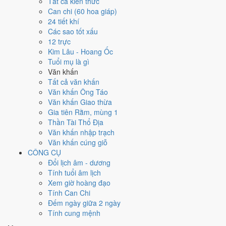
Ngày 14/3/2026 tốt hay xấu cho
Tất cả kiến thức
Can chi (60 hoa giáp)
việc gì?
24 tiết khí
Các sao tốt xấu
12 trực
Ngày 14/3/2026 đạt
4.1/10
trung bình cho 7 việc chính: cao nhất là
Kim Lâu - Hoang Ốc
Mở kho - xuất hàng (8/10)
, thấp nhất là
Di chuyển - dọn nhà (3/10)
.
Tuổi mụ là gì
Trực Thâu (ngày thu hoạch, tích trữ) nhưng gặp Sao Câu Trận hắc
Văn khấn
đạo nên điểm từng việc chênh nhau như bảng dưới.
Tất cả văn khấn
💍
Cưới hỏi - đính hôn
Văn khấn Ông Táo
4
/10
Trung bình
Văn khấn Giao thừa
Cưới hỏi - đính hôn hôm nay ở
mức trung bình (4/10)
do
Ngày
Gia tiên Rằm, mùng 1
Hắc Đạo
gây bất lợi.
Thần Tài Thổ Địa
Văn khấn nhập trạch
Cách tính ngày tốt
Văn khấn cúng giỗ
🏪
Khai trương - mở cửa hàng
CÔNG CỤ
4
/10
Trung bình
Đổi lịch âm - dương
Khai trương - mở cửa hàng hôm nay ở
mức trung bình (4/10)
Tính tuổi âm lịch
do
Ngày Hắc Đạo
gây bất lợi.
Xem giờ hoàng đạo
Cách tính ngày tốt
Tính Can Chi
🤝
Ký hợp đồng - giao ước
Đếm ngày giữa 2 ngày
6
/10
Tốt
Tính cung mệnh
Ký hợp đồng - giao ước hôm nay ở
mức tốt (6/10)
nhờ hợp
Trực