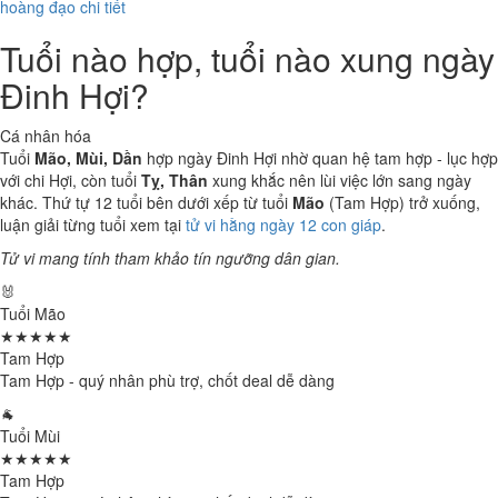
hoàng đạo chi tiết
Tuổi nào hợp, tuổi nào xung ngày
Đinh Hợi?
Cá nhân hóa
Tuổi
Mão, Mùi, Dần
hợp ngày Đinh Hợi nhờ quan hệ tam hợp - lục hợp
với chi Hợi, còn tuổi
Tỵ, Thân
xung khắc nên lùi việc lớn sang ngày
khác. Thứ tự 12 tuổi bên dưới xếp từ tuổi
Mão
(Tam Hợp) trở xuống,
luận giải từng tuổi xem tại
tử vi hằng ngày 12 con giáp
.
Tử vi mang tính tham khảo tín ngưỡng dân gian.
🐰
Tuổi Mão
★★★★★
Tam Hợp
Tam Hợp - quý nhân phù trợ, chốt deal dễ dàng
🐐
Tuổi Mùi
★★★★★
Tam Hợp