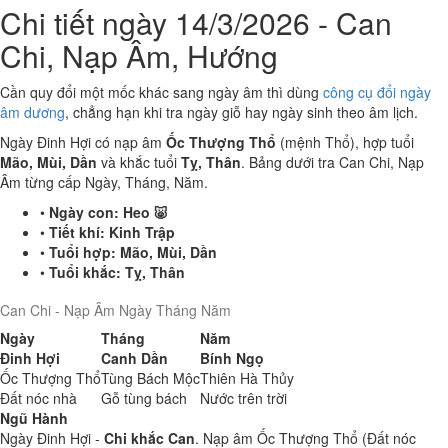
Chi tiết ngày 14/3/2026 - Can
Chi, Nạp Âm, Hướng
Cần quy đổi một mốc khác sang ngày âm thì dùng
công cụ đổi ngày
âm dương
, chẳng hạn khi tra ngày giỗ hay ngày sinh theo âm lịch.
Ngày Đinh Hợi có nạp âm
Ốc Thượng Thổ
(mệnh Thổ), hợp tuổi
Mão, Mùi, Dần
và khắc tuổi
Tỵ, Thân
. Bảng dưới tra Can Chi, Nạp
Âm từng cấp Ngày, Tháng, Năm.
•
Ngày con:
Heo 🐷
•
Tiết khí:
Kinh Trập
•
Tuổi hợp:
Mão, Mùi, Dần
•
Tuổi khắc:
Tỵ, Thân
Can Chi - Nạp Âm Ngày Tháng Năm
Ngày
Tháng
Năm
Đinh Hợi
Canh Dần
Bính Ngọ
Ốc Thượng Thổ
Tùng Bách Mộc
Thiên Hà Thủy
Đất nóc nhà
Gỗ tùng bách
Nước trên trời
Ngũ Hành
Ngày Đinh Hợi -
Chi khắc Can
. Nạp âm Ốc Thượng Thổ (Đất nóc