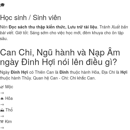
🎓
Học sinh / Sinh viên
Nên
Đọc sách thu thập kiến thức, Lưu trữ tài liệu
. Tránh
Xuất bản
bài viết
. Giờ tốt: Sáng sớm cho việc học mới, đêm khuya cho ôn tập
sâu.
Can Chi, Ngũ hành và Nạp Âm
ngày Đinh Hợi nói lên điều gì?
Ngày
Đinh Hợi
có Thiên Can là
Đinh
thuộc hành
Hỏa
, Địa Chi là
Hợi
thuộc hành
Thủy
. Quan hệ Can - Chi:
Chi khắc Can
.
🌿 Mộc
→
🔥 Hỏa
→
⛰ Thổ
→
⚒ Kim
→