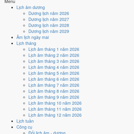
Menu
Thâu
, nhưng Ngày Hắc Đạo kéo giảm điểm.
Lịch âm dương
Cách tính ngày tốt
Dương lịch năm 2026
🏗️
Động thổ - khởi công
Dương lịch năm 2027
4
/10
Trung bình
Dương lịch năm 2028
Động thổ - khởi công hôm nay ở
mức trung bình (4/10)
do
Dương lịch năm 2029
Ngày Hắc Đạo
gây bất lợi.
Âm lịch ngày mai
Lịch tháng
Cách tính ngày tốt
Lịch âm tháng 1 năm 2026
🏡
Nhập trạch - vào nhà mới
Lịch âm tháng 2 năm 2026
4
/10
Trung bình
Lịch âm tháng 3 năm 2026
Nhập trạch - vào nhà mới hôm nay ở
mức trung bình (4/10)
do
Lịch âm tháng 4 năm 2026
Ngày Hắc Đạo
gây bất lợi.
Lịch âm tháng 5 năm 2026
Cách tính ngày tốt
Lịch âm tháng 6 năm 2026
🚗
Mua xe - tậu xe
Lịch âm tháng 7 năm 2026
4
/10
Trung bình
Lịch âm tháng 8 năm 2026
Mua xe - tậu xe hôm nay ở
mức trung bình (4/10)
do
Ngày
Lịch âm tháng 9 năm 2026
Hắc Đạo
gây bất lợi.
Lịch âm tháng 10 năm 2026
Lịch âm tháng 11 năm 2026
Cách tính ngày tốt
Lịch âm tháng 12 năm 2026
✈️
Xuất hành - đi xa
Lịch tuần
3
/10
Xấu
Công cụ
Xuất hành - đi xa hôm nay ở
mức xấu (3/10)
do
Trực Thâu và
Đổi lịch âm - dương
Ngày Hắc Đạo
gây bất lợi.