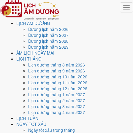
Togg
navig
LỊCH ÂM DƯƠNG
Trang chủ
Dương lịch năm 2026
Lịch năm 2026
Dương lịch năm 2027
Tháng 3/2026
Dương lịch năm 2028
Ngày 14/3/2026 (Đinh Hợi)
Dương lịch năm 2029
ÂM LỊCH NGÀY MAI
Xem ngày
14/3/2026
dương
LỊCH THÁNG
Lịch dương tháng 8 năm 2026
lịch - Ngày 26/1 âm lịch
Lịch dương tháng 9 năm 2026
Lịch dương tháng 10 năm 2026
(Đinh Hợi) tốt hay xấu?
Lịch dương tháng 11 năm 2026
Lịch dương tháng 12 năm 2026
Lịch dương tháng 1 năm 2027
Ngày 14/3/2026 dương lịch (Thứ Bảy) là ngày 26/1/2026 âm lịch
,
Lịch dương tháng 2 năm 2027
tức ngày
Đinh Hợi
- Chi khắc Can, Trực Thâu, Sao Nữ, nạp âm Ốc
Lịch dương tháng 3 năm 2027
Thượng Thổ. Tổng hòa, đây là
Ngày Hung
với điểm trung bình
4.1/10
Lịch dương tháng 4 năm 2027
cho các việc quan trọng. Giờ Hoàng Đạo trong ngày:
Sửu, Thìn, Ngọ,
LỊCH TUẦN
Mùi, Tuất, Hợi
.
NGÀY TỐT XẤU
Ngày Dương
Ngày tốt xấu trong tháng