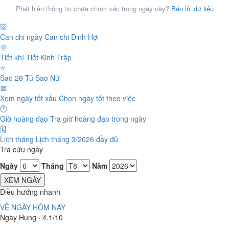
Phát hiện thông tin chưa chính xác trong ngày này?
Báo lỗi dữ liệu
🐷
Can chi ngày
Can chi Đinh Hợi
🌞
Tiết khí
Tiết Kinh Trập
⭐
Sao 28 Tú
Sao Nữ
📅
Xem ngày tốt xấu
Chọn ngày tốt theo việc
🕐
Giờ hoàng đạo
Tra giờ hoàng đạo trong ngày
🗓️
Lịch tháng
Lịch tháng 3/2026 đầy đủ
Tra cứu ngày
Ngày
Tháng
Năm
XEM NGÀY
Điều hướng nhanh
VỀ NGÀY HÔM NAY
Ngày Hung · 4.1/10