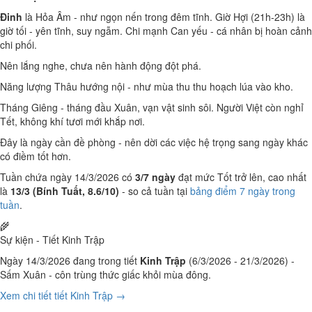
Đinh
là Hỏa Âm - như ngọn nến trong đêm tĩnh. Giờ Hợi (21h-23h) là
giờ tối - yên tĩnh, suy ngẫm. Chi mạnh Can yếu - cá nhân bị hoàn cảnh
chi phối.
Nên lắng nghe, chưa nên hành động đột phá.
Năng lượng Thâu hướng nội - như mùa thu thu hoạch lúa vào kho.
Tháng Giêng - tháng đầu Xuân, vạn vật sinh sôi. Người Việt còn nghỉ
Tết, không khí tươi mới khắp nơi.
Đây là ngày cần đề phòng - nên dời các việc hệ trọng sang ngày khác
có điềm tốt hơn.
Tuần chứa ngày 14/3/2026 có
3/7 ngày
đạt mức Tốt trở lên, cao nhất
là
13/3 (Bính Tuất, 8.6/10)
- so cả tuần tại
bảng điểm 7 ngày trong
tuần
.
🌾
Sự kiện - Tiết Kinh Trập
Ngày 14/3/2026 đang trong tiết
Kinh Trập
(6/3/2026 - 21/3/2026) -
Sấm Xuân - côn trùng thức giấc khỏi mùa đông.
Xem chi tiết tiết Kinh Trập →