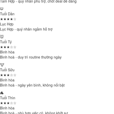
Tam Hợp - quý nhân phù trợ, chốt deal dễ dàng
🐯
Tuổi Dần
★★★★☆
Lục Hợp
Lục Hợp - quý nhân ngầm hỗ trợ
🐭
Tuổi Tý
★★★☆☆
Bình hòa
Bình hoà - duy trì routine thường ngày
🐮
Tuổi Sửu
★★★☆☆
Bình hòa
Bình hoà - ngày yên bình, không nổi bật
🐲
Tuổi Thìn
★★★☆☆
Bình hòa
Bình hoà - phù hợp việc cũ, không khởi sự