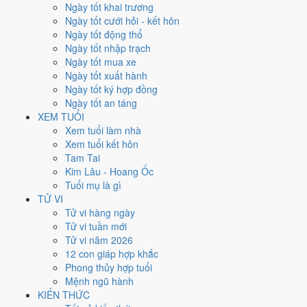
Thứ Bảy
Ngày tốt khai trương
Ngày Âm
Ngày tốt cưới hỏi - kết hôn
Tháng 3 năm 2026
Ngày tốt động thổ
14
Ngày tốt nhập trạch
Tháng 1 âm năm 2026
Ngày tốt mua xe
26
Ngày tốt xuất hành
Tiết Kinh Trập
Ngày tốt ký hợp đồng
Giờ
Ngày tốt an táng
Canh Tý
XEM TUỔI
Ngày 26
Xem tuổi làm nhà
Đinh Hợi
Xem tuổi kết hôn
Tháng 1
Tam Tai
Canh Dần
Kim Lâu - Hoang Ốc
Năm 2026
Tuổi mụ là gì
Bính Ngọ
TỬ VI
Tử vi hàng ngày
Ngày Đinh Hợi có Trực
Thâu
(ngày thu hoạch, tích trữ) nhưng gặp
Tử vi tuần mới
Sao
Câu Trận hắc đạo
. Điểm trung bình 7 việc chính chỉ
4.1/10
nên
Tử vi năm 2026
đây là
Ngày Hung
, cần thận trọng với các quyết định lớn khó đảo
12 con giáp hợp khắc
ngược.
Phong thủy hợp tuổi
Mệnh ngũ hành
Tuổi
Mão, Mùi, Dần
hợp ngày; tuổi
Tỵ
nên thận trọng (Lục Xung).
KIẾN THỨC