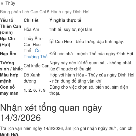
💧 Thủy
Bảng phân tích Can Chi 5 Hành ngày Đinh Hợi
Yếu tố
Chi tiết
Ý nghĩa thực tế
Thiên Can
Hỏa
Âm
tinh tế, suy tư, nội tâm
(Đinh)
Địa Chi
Thủy
Âm ·
🐷 Con Heo - biểu trưng đặc tính ngày.
(Hợi)
Con Heo
Thổ
·
Ốc
Nạp Âm
Đất nóc nhà - mệnh Thổ của ngày Đinh Hợi.
Thượng Thổ
Tương
Ngày này nên lùi để quan sát - không phải
Chi khắc Can
sinh / khắc
lúc đi ngược chiều gió.
Màu hợp
Đỏ
Xanh
Hợp với hành Hỏa - Thủy của ngày Đinh Hợi
mệnh
dương
- nên dùng để tăng vận khí.
Con số
Dùng cho việc chọn số, biển số, sim điện
1, 2, 6, 7, 9
may mắn
thoại.
Nhận xét tổng quan ngày
14/3/2026
Tra lịch vạn niên ngày 14/3/2026, âm lịch ghi nhận ngày 26/1, can chi
Đinh Hợi
.