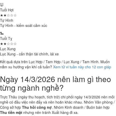
🐷
Tuổi Hợi
★★☆☆☆
Tự Hình
Tự Hình - kiểm soát cảm xúc
🐍
Tuổi Tỵ
★★☆☆☆
Lục Xung
Lục Xung - cẩn thận tài chính, lái xe
Kết quả dựa trên Lục Hợp / Tam Hợp / Lục Xung / Tam Hình. Muốn
nắm xu hướng vận khí cả tuần?
Xem tử vi tuần này cho 12 con giáp
Ngày 14/3/2026 nên làm gì theo
từng ngành nghề?
Trực Thâu (ngày thu hoạch, tích trữ) chi phối ngày 14/3/2026 nên mỗi
nghề có đầu việc nên đẩy và nên hoãn khác nhau. Nhóm Văn phòng /
Công sở hợp
Thu hồi công nợ
. Nhóm Kinh doanh / Buôn bán hợp
Thu tiền mặt
nhưng nên tránh Xuất hàng đi xa.