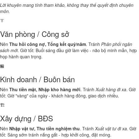
Lời khuyên mang tính tham khảo, không thay thế quyết định chuyên
môn.
👔
Văn phòng / Công sở
Nên
Thu hồi công nợ, Tổng kết quý/năm
. Tránh
Phân phối ngân
sách mới
. Giờ tốt: Buổi sáng đầu giờ làm việc - não bộ minh mẫn, hợp
họp hành quan trọng.
🏪
Kinh doanh / Buôn bán
Nên
Thu tiền mặt, Nhập kho hàng mới
. Tránh
Xuất hàng đi xa
. Giờ
tốt: Giờ "vàng" của ngày - khách hàng đông, giao dịch nhiều.
🏗️
Xây dựng / BĐS
Nên
Nhập vật tư, Thu tiền nghiệm thu
. Tránh
Xuất vật tư đi xa
. Giờ
tốt: Sáng sớm tránh nắng gắt - hợp khởi công, đặt móng.