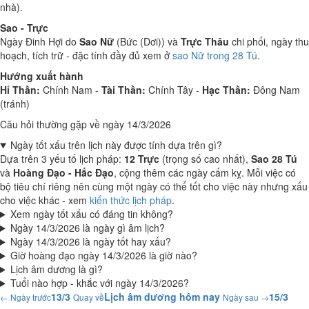
nhà).
Sao - Trực
Ngày Đinh Hợi do
Sao Nữ
(Bức (Dơi)) và
Trực Thâu
chi phối, ngày thu
hoạch, tích trữ - đặc tính đầy đủ xem ở
sao Nữ trong 28 Tú
.
Hướng xuất hành
Hỉ Thần:
Chính Nam -
Tài Thần:
Chính Tây -
Hạc Thần:
Đông Nam
(tránh)
Câu hỏi thường gặp về ngày 14/3/2026
Ngày tốt xấu trên lịch này được tính dựa trên gì?
Dựa trên 3 yếu tố lịch pháp:
12 Trực
(trọng số cao nhất),
Sao 28 Tú
và
Hoàng Đạo - Hắc Đạo
, cộng thêm các ngày cấm kỵ. Mỗi việc có
bộ tiêu chí riêng nên cùng một ngày có thể tốt cho việc này nhưng xấu
cho việc khác - xem
kiến thức lịch pháp
.
Xem ngày tốt xấu có đáng tin không?
Ngày 14/3/2026 là ngày gì âm lịch?
Ngày 14/3/2026 là ngày tốt hay xấu?
Giờ hoàng đạo ngày 14/3/2026 là giờ nào?
Lịch âm dương là gì?
Tuổi nào hợp - khắc với ngày 14/3/2026?
13/3
Lịch âm dương hôm nay
15/3
← Ngày trước
Quay về
Ngày sau →