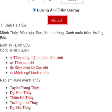
Dương
Âm
Âm
Dương
Kết quả
💧 Giản Hạ Thủy
Mệnh Thủy. Màu hợp: Đen, Xanh dương, Xanh nước biển. Hướng:
Bắc.
Bính Tý · Đinh Sửu
Công cụ liên quan
⭐ Tính cung mệnh theo năm sinh
🌿 Tính can chi
📚 Kiến thức 60 Can chi
⚖️ Mệnh ngũ hành (hub)
Nạp âm cùng mệnh Thủy
Tuyền Trung Thủy
Đại Khe Thủy
Thiên Hà Thủy
Trường Lưu Thủy
Đại Hải Thủy