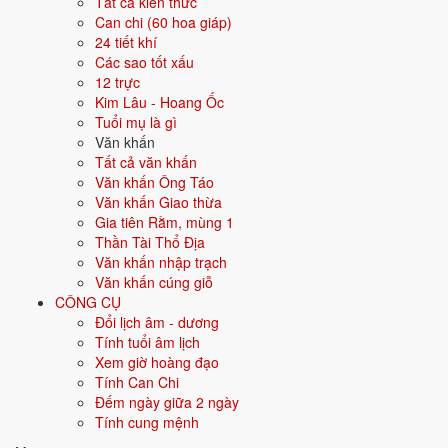
Tất cả kiến thức
Xanh nước biển
và hướng
Bắc
. Áp dụng cho màu xe, màu nhà, trang
Can chi (60 hoa giáp)
phục và bố trí hướng để tăng vận khí.
24 tiết khí
Màu sắc hợp mệnh Thủy
Các sao tốt xấu
12 trực
Kim Lâu - Hoang Ốc
Ưu tiên các màu bản mệnh và màu tương sinh:
Đen, Xanh dương,
Tuổi mụ là gì
Xanh nước biển
. Dùng cho quần áo, sơn tường, xe cộ, vật phẩm
Văn khấn
phong thủy để hỗ trợ tài lộc và sức khỏe.
Tất cả văn khấn
Hướng tốt cho mệnh Thủy
Văn khấn Ông Táo
Văn khấn Giao thừa
Hướng hợp là
Bắc
. Nên chọn hướng nhà, hướng bàn làm việc, hướng
Gia tiên Rằm, mùng 1
giường và hướng bàn thờ theo các hướng này.
Thần Tài Thổ Địa
Văn khấn nhập trạch
Nạp âm Giản Hạ Thủy sinh năm
Văn khấn cúng giỗ
CÔNG CỤ
nào?
Đổi lịch âm - dương
Tính tuổi âm lịch
Giản Hạ Thủy ứng với 2 tuổi Bính Tý, Đinh Sửu. Mỗi tuổi lặp lại sau 60
Xem giờ hoàng đạo
năm - bấm vào năm để xem chi tiết mệnh, vận khí và tuổi hợp.
Tính Can Chi
Đếm ngày giữa 2 ngày
Tuổi Bính Tý
Tính cung mệnh