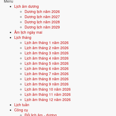
Sinh năm 1996
Menu
Lịch âm dương
Tuổi Đinh Sửu
Dương lịch năm 2026
Dương lịch năm 2027
Sinh năm 1997
Dương lịch năm 2028
Dương lịch năm 2029
Mệnh Thủy hợp khắc mệnh nào?
Âm lịch ngày mai
Lịch tháng
Mệnh Thủy được lợi từ các mệnh tương sinh và nên thận trọng với các
Lịch âm tháng 1 năm 2026
mệnh tương khắc khi chọn tuổi vợ chồng, đối tác, tuổi xông nhà.
Lịch âm tháng 2 năm 2026
Lịch âm tháng 3 năm 2026
Tương sinh với Thủy
Lịch âm tháng 4 năm 2026
Lịch âm tháng 5 năm 2026
Tương sinh
Lịch âm tháng 6 năm 2026
Kim (Kim sinh Thủy)
Lịch âm tháng 7 năm 2026
Mộc (Thủy sinh Mộc)
Lịch âm tháng 8 năm 2026
Lịch âm tháng 9 năm 2026
Tương khắc
Lịch âm tháng 10 năm 2026
Thổ (Thổ khắc Thủy)
Lịch âm tháng 11 năm 2026
Hỏa (Thủy khắc Hỏa)
Lịch âm tháng 12 năm 2026
Ứng dụng khi chọn tuổi
Lịch tuần
Công cụ
Hai người mệnh tương sinh dễ hòa hợp; mệnh tương khắc cần biết
Đổi lịch âm - dương