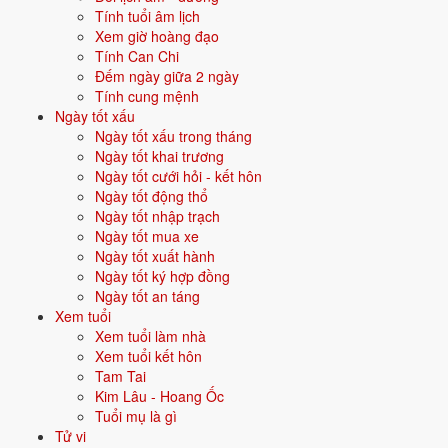
cách hóa giải bằng hành trung gian. Nên kết hợp thêm can chi và tam
Tính tuổi âm lịch
hợp - tứ hành xung để đánh giá đầy đủ. Dùng
công cụ tính cung mệnh
Xem giờ hoàng đạo
để tra nhanh.
Tính Can Chi
Đếm ngày giữa 2 ngày
Các nạp âm khác thuộc mệnh
Tính cung mệnh
Ngày tốt xấu
Thủy
Ngày tốt xấu trong tháng
Ngày tốt khai trương
Xem 30 nạp âm
Ngày tốt cưới hỏi - kết hôn
Tuyền Trung Thủy
Nước trong suối
Ngày tốt động thổ
Đại Khe Thủy
Nước khe lớn
Ngày tốt nhập trạch
Thiên Hà Thủy
Nước trên trời
Ngày tốt mua xe
Trường Lưu Thủy
Nước chảy mạnh
Ngày tốt xuất hành
Đại Hải Thủy
Nước biển lớn
Ngày tốt ký hợp đồng
Ngày tốt an táng
Câu hỏi thường gặp về nạp âm
Xem tuổi
Xem tuổi làm nhà
Giản Hạ Thủy
Xem tuổi kết hôn
Tam Tai
Nạp âm Giản Hạ Thủy là gì?
Kim Lâu - Hoang Ốc
Giản Hạ Thủy là một trong 30 nạp âm của vòng 60 hoa giáp, thuộc
Tuổi mụ là gì
mệnh Thủy - tượng "Nước cuối khe". Nạp âm này gồm 2 tuổi Bính Tý,
Tử vi
Đinh Sửu.