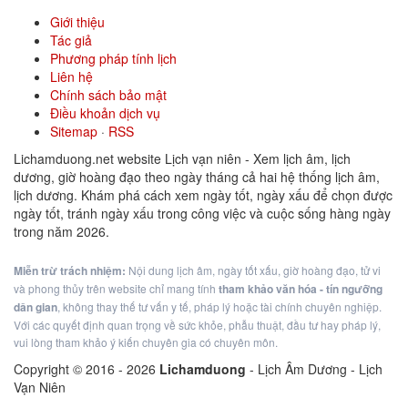
Giới thiệu
Tác giả
Phương pháp tính lịch
Liên hệ
Chính sách bảo mật
Điều khoản dịch vụ
Sitemap
·
RSS
Lichamduong.net website Lịch vạn niên - Xem lịch âm, lịch
dương, giờ hoàng đạo theo ngày tháng cả hai hệ thống lịch âm,
lịch dương. Khám phá cách xem ngày tốt, ngày xấu để chọn được
ngày tốt, tránh ngày xấu trong công việc và cuộc sống hàng ngày
trong năm 2026.
Miễn trừ trách nhiệm:
Nội dung lịch âm, ngày tốt xấu, giờ hoàng đạo, tử vi
và phong thủy trên website chỉ mang tính
tham khảo văn hóa - tín ngưỡng
dân gian
, không thay thế tư vấn y tế, pháp lý hoặc tài chính chuyên nghiệp.
Với các quyết định quan trọng về sức khỏe, phẫu thuật, đầu tư hay pháp lý,
vui lòng tham khảo ý kiến chuyên gia có chuyên môn.
Copyright © 2016 -
2026
Lichamduong
- Lịch Âm Dương - Lịch
Vạn Niên