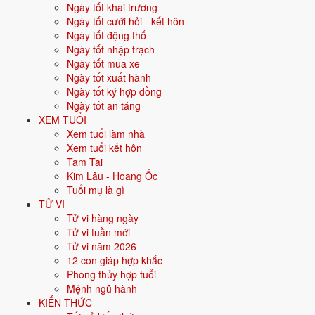
Nạp âm Giản Hạ Thủy là gì?
Ngày tốt khai trương
Ngày tốt cưới hỏi - kết hôn
Mệnh Thủy
Ngày tốt động thổ
💧
Ngày tốt nhập trạch
Giản Hạ Thủy
Ngày tốt mua xe
Ngày tốt xuất hành
Mệnh Thủy · Nước cuối khe · Tuổi Bính Tý, Đinh Sửu
Ngày tốt ký hợp đồng
Giản Hạ Thủy là
nạp âm
chi tiết của cặp can chi Bính Tý và Đinh Sửu,
Ngày tốt an táng
được xếp vào mệnh lớn
Thủy
. Tượng trưng cho nước, sự mềm mại,
XEM TUỔI
lưu chuyển. Người mệnh Thủy thông minh, khéo léo, trí tuệ.
Xem tuổi làm nhà
Xem tuổi kết hôn
Tên nạp âm
Giản Hạ Thủy
Tam Tai
Ngũ hành
💧 Thủy
Kim Lâu - Hoang Ốc
Ý nghĩa biểu tượng
Nước cuối khe
Tuổi mụ là gì
2 tuổi (can chi)
Bính Tý, Đinh Sửu
TỬ VI
Màu hợp
Đen, Xanh dương, Xanh nước biển
Tử vi hàng ngày
Hướng hợp
Bắc
Tử vi tuần mới
Tử vi năm 2026
Giản Hạ Thủy hợp màu gì, hướng
12 con giáp hợp khắc
nào?
Phong thủy hợp tuổi
Mệnh ngũ hành
KIẾN THỨC
Người mệnh Thủy (Giản Hạ Thủy) hợp nhóm màu
Đen, Xanh dương,