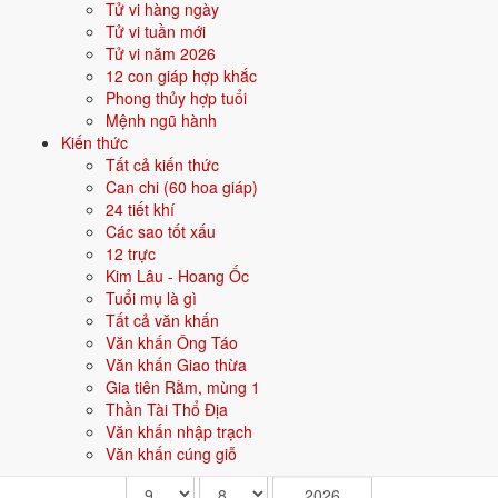
Tử vi hàng ngày
Tử vi tuần mới
Giản Hạ Thủy hợp màu gì?
Tử vi năm 2026
Mệnh Thủy (Giản Hạ Thủy) hợp các màu Đen, Xanh dương, Xanh
12 con giáp hợp khắc
nước biển. Đây là nhóm màu tương sinh - bản mệnh, nên ưu tiên cho
Phong thủy hợp tuổi
quần áo, xe, nhà cửa, vật phẩm phong thủy.
Mệnh ngũ hành
Giản Hạ Thủy hợp hướng nào?
Kiến thức
Mệnh Thủy hợp hướng Bắc. Nên đặt hướng nhà, hướng bàn làm việc,
Tất cả kiến thức
hướng giường theo hướng này để tăng vận khí.
Can chi (60 hoa giáp)
24 tiết khí
Giản Hạ Thủy sinh năm nào?
Các sao tốt xấu
Giản Hạ Thủy ứng với các năm sinh: Bính Tý (1936, 1996, 2056); Đinh
12 trực
Sửu (1937, 1997, 2057).
Kim Lâu - Hoang Ốc
Mệnh Thủy tương sinh - tương khắc với mệnh nào?
Tuổi mụ là gì
Tương sinh: Kim (Kim sinh Thủy); Mộc (Thủy sinh Mộc). Tương khắc:
Tất cả văn khấn
Thổ (Thổ khắc Thủy); Hỏa (Thủy khắc Hỏa).
Văn khấn Ông Táo
Văn khấn Giao thừa
TRA CỨU CHUYỂN ĐỔI LỊCH ÂM DƯƠNG
Gia tiên Rằm, mùng 1
ông cụ
chuyển đổi lịch âm dương
giúp bạn đổi nhanh một ngày dươ
Thần Tài Thổ Địa
ng âm lịch. Chiều ngược lại cũng tra được ngay.
Văn khấn nhập trạch
Văn khấn cúng giỗ