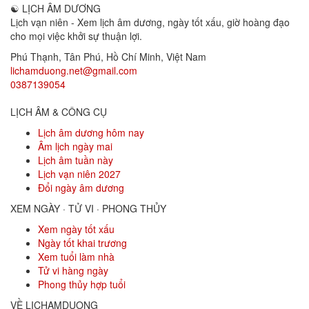
☯
LỊCH ÂM DƯƠNG
Lịch vạn niên - Xem lịch âm dương, ngày tốt xấu, giờ hoàng đạo
cho mọi việc khởi sự thuận lợi.
Phú Thạnh, Tân Phú
,
Hồ Chí Minh
,
Việt Nam
lichamduong.net@gmail.com
0387139054
LỊCH ÂM & CÔNG CỤ
Lịch âm dương hôm nay
Âm lịch ngày mai
Lịch âm tuần này
Lịch vạn niên 2027
Đổi ngày âm dương
XEM NGÀY · TỬ VI · PHONG THỦY
Xem ngày tốt xấu
Ngày tốt khai trương
Xem tuổi làm nhà
Tử vi hàng ngày
Phong thủy hợp tuổi
VỀ LICHAMDUONG