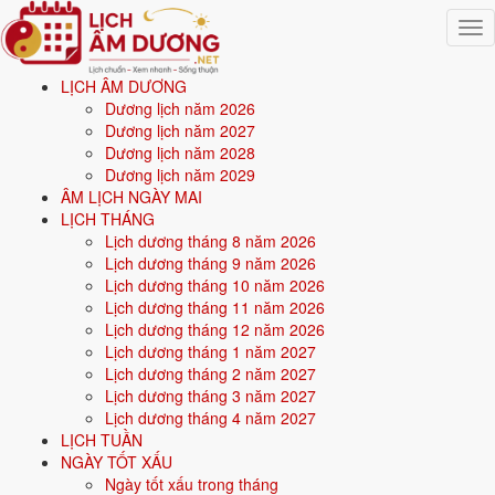
Togg
navig
LỊCH ÂM DƯƠNG
Trang chủ
Dương lịch năm 2026
Mệnh ngũ hành
Dương lịch năm 2027
Nạp âm Giản Hạ Thủy
Dương lịch năm 2028
Dương lịch năm 2029
Nạp âm Giản Hạ Thủy -
ÂM LỊCH NGÀY MAI
LỊCH THÁNG
Mệnh Thủy
Lịch dương tháng 8 năm 2026
Lịch dương tháng 9 năm 2026
Lịch dương tháng 10 năm 2026
Giản Hạ Thủy
là một trong 30 nạp âm của vòng 60 hoa giáp, thuộc
Lịch dương tháng 11 năm 2026
mệnh
Thủy
- tượng trưng cho "Nước cuối khe". Nạp âm này ứng với 2
Lịch dương tháng 12 năm 2026
tuổi
Bính Tý, Đinh Sửu
.
Lịch dương tháng 1 năm 2027
Giản Hạ Thủy
= mệnh
Thủy
, gồm 2 tuổi Bính Tý, Đinh Sửu.
Lịch dương tháng 2 năm 2027
Lịch dương tháng 3 năm 2027
Màu hợp:
Đen, Xanh dương, Xanh nước biển.
Hướng hợp:
Bắc.
Lịch dương tháng 4 năm 2027
Tương sinh:
Kim (Kim sinh Thủy); Mộc (Thủy sinh Mộc).
Tương
LỊCH TUẦN
khắc:
Thổ (Thổ khắc Thủy); Hỏa (Thủy khắc Hỏa).
NGÀY TỐT XẤU
Ngày tốt xấu trong tháng