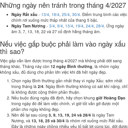
Những ngày nên tránh trong tháng 4/2027
Ngày Rất xấu
-
13/4
,
18/4
,
25/4
,
30/4
. Điểm trung bình các việc
chính rơi xuống mức thấp nhất của thang 5 bậc.
Ngày Tam Nương
-
3/4
,
9/4
,
13/4
,
19/4
,
24/4
,
28/4
. Ứng ngày
âm 3, 7, 13, 18, 22 và 27 cố định hằng tháng âm.
Nếu việc gấp buộc phải làm vào ngày xấu
thì sao?
Việc gấp vẫn làm được trong tháng 4/2027 mà không phải dời sang
tháng khác. Tháng này còn
12 ngày Bình thường
, là nhóm ngày
không xấu, đủ dùng cho phần lớn việc khi đã hết ngày đẹp.
Chọn ngày Bình thường gần nhất thay vì ngày Xấu: sớm nhất
trong tháng là
2/4
. Ngày Bình thường không có sát khí nặng, chỉ
là không được cộng thêm phần thuận.
Nếu buộc đúng ngày đã định, hãy chọn khung
giờ Hoàng Đạo
trong ngày đó để làm việc chính, vì giờ tốt vẫn gỡ được một
phần cho ngày không đẹp.
Nên để lại sau cùng
3, 9, 13, 19, 24 và 28/4
là ngày Tam
Nương, và
13, 18, 25 và 30/4
là nhóm rơi xuống mức Rất xấu.
Đây là những ngày chồng nhiều yếu tố bất lợi cùng lúc, dời được