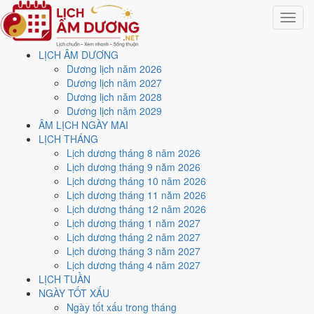
Toggle
navigat
LỊCH ÂM DƯƠNG
Trang chủ
Dương lịch năm 2026
Lịch năm 2027
Dương lịch năm 2027
Tháng 4/2027
Dương lịch năm 2028
Dương lịch năm 2029
Lịch âm dương tháng 4
ÂM LỊCH NGÀY MAI
LỊCH THÁNG
năm 2027 - Tháng Quý
Lịch dương tháng 8 năm 2026
Lịch dương tháng 9 năm 2026
Mão
Lịch dương tháng 10 năm 2026
Lịch dương tháng 11 năm 2026
Lịch dương tháng 12 năm 2026
Tháng 4/2027 ứng với tháng 2 và 3 âm lịch năm Đinh Mùi. Tháng này
Lịch dương tháng 1 năm 2027
có
7 ngày từ mức Tốt trở lên
và
11 ngày nên tránh
, đẹp nhất là
6,
Lịch dương tháng 2 năm 2027
17 và 29/4
. Rằm rơi vào
21/4
.
Lịch dương tháng 3 năm 2027
Tháng 4/2027 có
30 ngày
, gồm 6 ngày thuộc tháng 2 âm và 24 ngày
Lịch dương tháng 4 năm 2027
thuộc tháng 3 âm. Tháng âm đầu tiên là
Quý Mão
, năm Đinh Mùi.
LỊCH TUẦN
NGÀY TỐT XẤU
Thang 5 bậc dùng chung với trang chi tiết từng ngày cho ra
3 ngày
Ngày tốt xấu trong tháng
Rất tốt
và
4 ngày Tốt
. Đối lại là
11 ngày Xấu trở xuống
. Nhóm đẹp