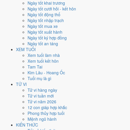
Ngày tốt khai trương
nhất rơi vào
6, 17 và 29/4
.
Ngày tốt cưới hỏi - kết hôn
Xét theo từng việc,
động thổ
rộng cửa nhất với
16 ngày
đạt từ 6/10.
Ngày tốt động thổ
Cưới hỏi
hẹp nhất, chỉ
14 ngày
. Việc nào kén ngày thì nên chốt lịch
Ngày tốt nhập trạch
sớm.
Ngày tốt mua xe
Ngày tốt xuất hành
3
Ngày tốt ký hợp đồng
Ngày rất tốt
Ngày tốt an táng
4
XEM TUỔI
Ngày tốt
Xem tuổi làm nhà
11
Xem tuổi kết hôn
Ngày xấu
Tam Tai
3
Kim Lâu - Hoang Ốc
Ngày quý hiếm
Tuổi mụ là gì
Lịch âm dương tháng 4/2027 chi
TỬ VI
Tử vi hàng ngày
tiết từng ngày
Tử vi tuần mới
Tử vi năm 2026
12 con giáp hợp khắc
Tháng
Năm
XEM
Phong thủy hợp tuổi
Lưới lịch dưới đây trải đủ
30 ngày
của tháng 4/2027. Mỗi ô ghi ngày
Mệnh ngũ hành
dương, ngày âm và can chi ngày, tô màu theo 5 mức. Tháng này có
7
KIẾN THỨC
ngày từ mức Tốt trở lên
và
11 ngày từ mức Xấu trở xuống
.