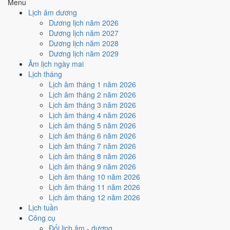
Menu
Lịch âm dương
Tuần nào trong tháng 4/2027
Dương lịch năm 2026
nhiều ngày tốt nhất?
Dương lịch năm 2027
Dương lịch năm 2028
Dương lịch năm 2029
Ngày tốt tháng 4/2027 dồn về
tuần 2 (5/4 - 11/4)
với
2 ngày
từ mức
Âm lịch ngày mai
Tốt trở lên. Kém nhất là
tuần 3 (12/4 - 18/4)
với
3 ngày xấu
. Lịch còn
Lịch tháng
xê dịch được thì đặt việc lớn vào tuần 2, né tuần 3.
Lịch âm tháng 1 năm 2026
Muốn xem sát hơn từng ngày trong một tuần, mở
lịch tuần hiện tại
.
Lịch âm tháng 2 năm 2026
Lịch âm tháng 3 năm 2026
Bảng thống kê ngày tốt xấu theo tuần
Lịch âm tháng 4 năm 2026
Lịch âm tháng 5 năm 2026
Tuần
Ngày dương
Tốt
Xấu
Phân bố
Đánh giá
Lịch âm tháng 6 năm 2026
Tuần 1
1/4 - 4/4
1
1
➖ Cân bằng
Lịch âm tháng 7 năm 2026
Tuần 2
5/4 - 11/4
2
3
✅ Tốt nhất tháng
Lịch âm tháng 8 năm 2026
Tuần 3
12/4 - 18/4
2
3
⚠️ Nhiều ngày xấu nhất
Lịch âm tháng 9 năm 2026
Tuần 4
19/4 - 25/4
1
2
⚠️ Cần thận trọng
Lịch âm tháng 10 năm 2026
Tuần 5
26/4 - 30/4
1
2
⚠️ Cần thận trọng
Lịch âm tháng 11 năm 2026
Ngày nào đẹp nhất tháng 4/2027
Lịch âm tháng 12 năm 2026
Lịch tuần
để cưới hỏi, khai trương?
Công cụ
Đổi lịch âm - dương