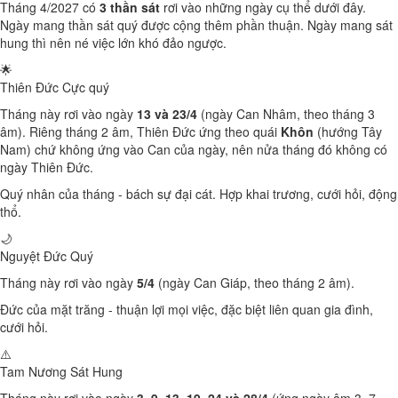
Tháng 4/2027 có
3 thần sát
rơi vào những ngày cụ thể dưới đây.
Ngày mang thần sát quý được cộng thêm phần thuận. Ngày mang sát
hung thì nên né việc lớn khó đảo ngược.
🌟
Thiên Đức
Cực quý
Tháng này rơi vào ngày
13 và 23/4
(ngày Can Nhâm, theo tháng 3
âm). Riêng tháng 2 âm, Thiên Đức ứng theo quái
Khôn
(hướng Tây
Nam) chứ không ứng vào Can của ngày, nên nửa tháng đó không có
ngày Thiên Đức.
Quý nhân của tháng - bách sự đại cát. Hợp khai trương, cưới hỏi, động
thổ.
🌙
Nguyệt Đức
Quý
Tháng này rơi vào ngày
5/4
(ngày Can Giáp, theo tháng 2 âm).
Đức của mặt trăng - thuận lợi mọi việc, đặc biệt liên quan gia đình,
cưới hỏi.
⚠️
Tam Nương Sát
Hung