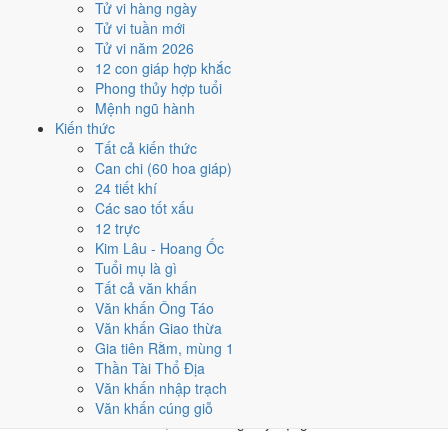
Tử vi hàng ngày
★★★★☆ 8/10
Tử vi tuần mới
4
Tử vi năm 2026
7/4
12 con giáp hợp khắc
T4 · 1/3 âm
Phong thủy hợp tuổi
Bính Thìn
Mệnh ngũ hành
★★★★☆ 8/10
Kiến thức
5
Tất cả kiến thức
14/4
Can chi (60 hoa giáp)
T4 · 8/3 âm
24 tiết khí
Quý Hợi
Các sao tốt xấu
★★★★☆ 8/10
12 trực
Điểm chấm từ Trực, sao Nhị Thập Bát Tú, Hoàng Đạo - Hắc Đạo và
Kim Lâu - Hoang Ốc
ngày cấm kỵ của riêng việc này
Bảng ngày khai trương cả năm
Tuổi mụ là gì
Tất cả văn khấn
Tháng 4/2027 có ngày nào nên
Văn khấn Ông Táo
Văn khấn Giao thừa
tránh, lỡ kẹt thì xử lý sao?
Gia tiên Rằm, mùng 1
Thần Tài Thổ Địa
Tháng 4/2027 có
4 ngày Rất xấu
rơi vào
13, 18, 25 và 30/4
, cộng
Văn khấn nhập trạch
thêm
6 ngày Tam Nương
. Đây là nhóm chồng nhiều yếu tố xấu cùng
Văn khấn cúng giỗ
lúc. Nên tránh khi cưới hỏi, khai trương hay động thổ.