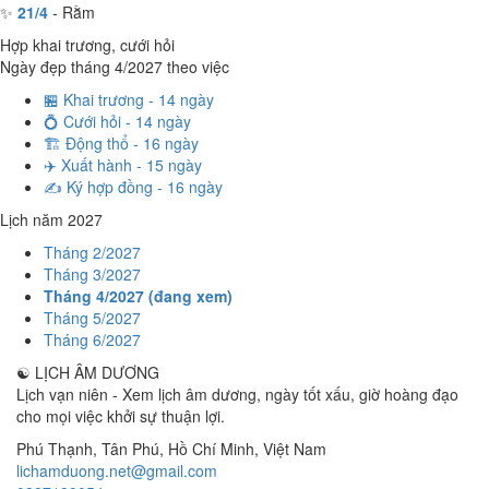
✨
21/4
- Rằm
Hợp khai trương, cưới hỏi
Ngày đẹp tháng 4/2027 theo việc
🏪 Khai trương - 14 ngày
💍 Cưới hỏi - 14 ngày
🏗️ Động thổ - 16 ngày
✈️ Xuất hành - 15 ngày
✍️ Ký hợp đồng - 16 ngày
Lịch năm 2027
Tháng 2/2027
Tháng 3/2027
Tháng 4/2027 (đang xem)
Tháng 5/2027
Tháng 6/2027
☯
LỊCH ÂM DƯƠNG
Lịch vạn niên - Xem lịch âm dương, ngày tốt xấu, giờ hoàng đạo
cho mọi việc khởi sự thuận lợi.
Phú Thạnh, Tân Phú
,
Hồ Chí Minh
,
Việt Nam
lichamduong.net@gmail.com