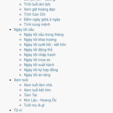
Mỗi việc chấm theo bộ Trực và sao 28 Tú riêng nên ngày đẹp của
Tính tuổi âm lịch
từng việc không trùng nhau. Tháng 4/2027 rộng cửa nhất cho
động
Xem giờ hoàng đạo
thổ
với
16 ngày
đạt từ 6/10, cao nhất là
17/4
. Hẹp nhất là
cưới hỏi
,
Tính Can Chi
chỉ
14 ngày
.
Đếm ngày giữa 2 ngày
Tính cung mệnh
🏪 Khai trương
14
💍 Cưới hỏi
14
🏗️ Động thổ
16
Ngày tốt xấu
✈️ Xuất hành
15
✍️ Ký hợp đồng
16
Ngày tốt xấu trong tháng
🏪 Khai trương
- 14 ngày đạt từ 6/10 trở lên trong tháng 4/2027
Ngày tốt khai trương
Ngày tốt cưới hỏi - kết hôn
1
Ngày tốt động thổ
17/4
Ngày tốt nhập trạch
T7 · 11/3 âm
Ngày tốt mua xe
Bính Dần
Ngày tốt xuất hành
★★★★★ 9/10
Ngày tốt ký hợp đồng
2
Ngày tốt an táng
29/4
Xem tuổi
T5 · 23/3 âm
Xem tuổi làm nhà
Mậu Dần
Xem tuổi kết hôn
★★★★★ 9/10
Tam Tai
3
Kim Lâu - Hoang Ốc
6/4
Tuổi mụ là gì
T3 · 30/2 âm
Tử vi
Ất Mão