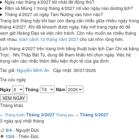
Ngày nào tháng 4/2027 tốt nhất để động thổ?
Rằm và Mùng 1 trong tháng 4/2027 rơi vào ngày nào dương lịch?
Tháng 4/2027 có ngày Tam Nương vào hôm nào?
Trang lịch tháng hợp khi bạn còn đang cân nhắc giữa nhiều ngày trong
tháng 4/2027. Khi đã khoanh được ngày, hãy mở trang ngày đó để
xem giờ Hoàng Đạo và việc nên tránh. Còn nếu muốn so nhiều tháng
với nhau,
toàn cảnh 12 tháng năm 2027
cho cái nhìn rộng hơn.
Lịch tháng 4/2027 trên trang tính bằng thuật toán lịch Can Chi và bảng
Trực - Nhị Thập Bát Tú, dùng để tham khảo khi chọn ngày. Việc hệ
trọng nên cân nhắc thêm điều kiện thực tế của gia đình.
Tác giả:
Nguyễn Minh An
·
Cập nhật: 30/07/2026
Tra cứu ngày
Ngày
Tháng
Năm
XEM NGÀY
Tháng khác
Tháng 3/2027
Tháng 5/2027
← Tháng trước
Tháng sau →
3 ngày quý nhất tháng
🌙
5/4
- Nguyệt Đức
🌟
13/4
- Thiên Đức