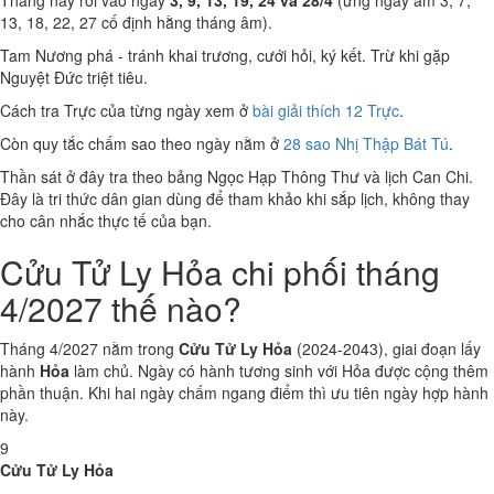
Tháng này rơi vào ngày
3, 9, 13, 19, 24 và 28/4
(ứng ngày âm 3, 7,
13, 18, 22, 27 cố định hằng tháng âm).
Tam Nương phá - tránh khai trương, cưới hỏi, ký kết. Trừ khi gặp
Nguyệt Đức triệt tiêu.
Cách tra Trực của từng ngày xem ở
bài giải thích 12 Trực
.
Còn quy tắc chấm sao theo ngày nằm ở
28 sao Nhị Thập Bát Tú
.
Thần sát ở đây tra theo bảng Ngọc Hạp Thông Thư và lịch Can Chi.
Đây là tri thức dân gian dùng để tham khảo khi sắp lịch, không thay
cho cân nhắc thực tế của bạn.
Cửu Tử Ly Hỏa chi phối tháng
4/2027 thế nào?
Tháng 4/2027 nằm trong
Cửu Tử Ly Hỏa
(2024-2043), giai đoạn lấy
hành
Hỏa
làm chủ. Ngày có hành tương sinh với Hỏa được cộng thêm
phần thuận. Khi hai ngày chấm ngang điểm thì ưu tiên ngày hợp hành
này.
9
Cửu Tử Ly Hỏa