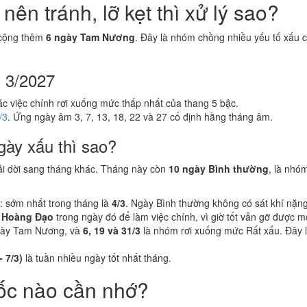
ên tránh, lỡ kẹt thì xử lý sao?
 cộng thêm
6 ngày Tam Nương
. Đây là nhóm chồng nhiều yếu tố xấu c
g 3/2027
ác việc chính rơi xuống mức thấp nhất của thang 5 bậc.
/3
. Ứng ngày âm 3, 7, 13, 18, 22 và 27 cố định hằng tháng âm.
gày xấu thì sao?
ải dời sang tháng khác. Tháng này còn
10 ngày Bình thường
, là nhó
: sớm nhất trong tháng là
4/3
. Ngày Bình thường không có sát khí nặn
 Hoàng Đạo
trong ngày đó để làm việc chính, vì giờ tốt vẫn gỡ được 
gày Tam Nương, và
6, 19 và 31/3
là nhóm rơi xuống mức Rất xấu. Đây là
- 7/3)
là tuần nhiều ngày tốt nhất tháng.
ốc nào cần nhớ?