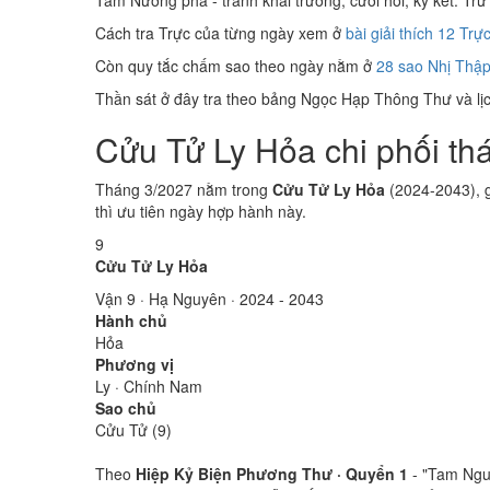
Tam Nương phá - tránh khai trương, cưới hỏi, ký kết. Trừ 
Cách tra Trực của từng ngày xem ở
bài giải thích 12 Trự
Còn quy tắc chấm sao theo ngày nằm ở
28 sao Nhị Thập
Thần sát ở đây tra theo bảng Ngọc Hạp Thông Thư và lịch
Cửu Tử Ly Hỏa chi phối th
Tháng 3/2027 nằm trong
Cửu Tử Ly Hỏa
(2024-2043), g
thì ưu tiên ngày hợp hành này.
9
Cửu Tử Ly Hỏa
Vận 9 · Hạ Nguyên · 2024 - 2043
Hành chủ
Hỏa
Phương vị
Ly · Chính Nam
Sao chủ
Cửu Tử (9)
Theo
Hiệp Kỷ Biện Phương Thư · Quyển 1
- "Tam Nguy