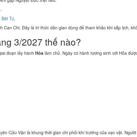
khi gặp Nguyệt Đức triệt tiêu.
c
.
 Bát Tú
.
 Can Chi. Đây là tri thức dân gian dùng để tham khảo khi sắp lịch, kh
áng 3/2027 thế nào?
iai đoạn lấy hành
Hỏa
làm chủ. Ngày có hành tương sinh với Hỏa đượ
ên Cửu Vận là khung thời gian chi phối khí trường của vạn vật. Người