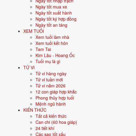
Ngày tốt nhập trạch
Mệnh Mộc · Gỗ cây dương · Tuổi Nhâm Ngọ, Quý Mùi
Ngày tốt mua xe
Ngày tốt xuất hành
Dương Liễu Mộc là
nạp âm
chi tiết của cặp can chi Nhâm Ngọ và
Ngày tốt ký hợp đồng
Tên nạp âm
Dương Liễu Mộc
Ngày tốt an táng
Ngũ hành
🌿 Mộc
XEM TUỔI
Ý nghĩa biểu tượng
Gỗ cây dương
Xem tuổi làm nhà
2 tuổi (can chi)
Nhâm Ngọ, Quý Mùi
Xem tuổi kết hôn
Màu hợp
Xanh lá, Xanh lục
Tam Tai
Hướng hợp
Đông, Đông Nam
Kim Lâu - Hoang Ốc
Tuổi mụ là gì
Dương Liễu Mộc hợp màu gì, h
TỬ VI
Tử vi hàng ngày
Người mệnh Mộc (Dương Liễu Mộc) hợp nhóm màu
Tử vi tuần mới
Xanh lá, Xanh
Tử vi năm 2026
Màu sắc hợp mệnh Mộc
12 con giáp hợp khắc
Phong thủy hợp tuổi
Ưu tiên các màu bản mệnh và màu tương sinh:
Xanh lá, Xanh lục
Mệnh ngũ hành
KIẾN THỨC
Hướng tốt cho mệnh Mộc
Tất cả kiến thức
Can chi (60 hoa giáp)
Hướng hợp là
Đông, Đông Nam
. Nên chọn hướng nhà, hướng bàn 
24 tiết khí
Các sao tốt xấu