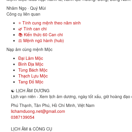
Nhâm Ngọ · Quý Mùi
Công cụ liên quan
⭐ Tính cung mệnh theo năm sinh
🌿 Tính can chi
📚 Kiến thức 60 Can chi
⚖️ Mệnh ngũ hành (hub)
Nạp âm cùng mệnh Mộc
Đại Lâm Mộc
Bình Địa Mộc
Tùng Bách Mộc
Thạch Lựu Mộc
Tang Đố Mộc
☯
LỊCH ÂM DƯƠNG
Lịch vạn niên - Xem lịch âm dương, ngày tốt xấu, giờ hoàng đạo c
Phú Thạnh, Tân Phú
,
Hồ Chí Minh
,
Việt Nam
lichamduong.net@gmail.com
0387139054
LỊCH ÂM & CÔNG CỤ