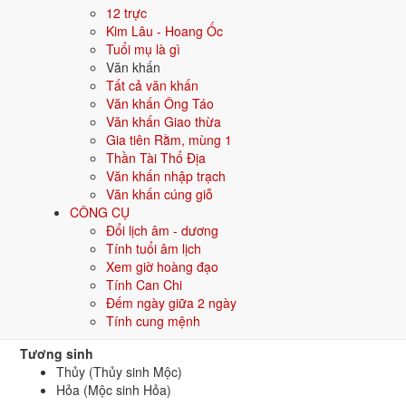
Nạp âm Dương Liễu Mộc sinh 
12 trực
Kim Lâu - Hoang Ốc
Dương Liễu Mộc ứng với 2 tuổi Nhâm Ngọ, Quý Mùi. Mỗi tuổi lặp lạ
Tuổi mụ là gì
Văn khấn
Vòng 60 hoa giáp cũng chạy theo ngày, nên Dương Liễu Mộc còn là
Tất cả văn khấn
Tuổi Nhâm Ngọ
Văn khấn Ông Táo
Văn khấn Giao thừa
Gia tiên Rằm, mùng 1
Sinh năm 2002
Thần Tài Thổ Địa
Tuổi Quý Mùi
Văn khấn nhập trạch
Văn khấn cúng giỗ
Sinh năm 2003
CÔNG CỤ
Đổi lịch âm - dương
Mệnh Mộc hợp khắc mệnh nào
Tính tuổi âm lịch
Xem giờ hoàng đạo
Mệnh Mộc được lợi từ các mệnh tương sinh và nên thận trọng với cá
Tính Can Chi
Đếm ngày giữa 2 ngày
Tương sinh với Mộc
Tính cung mệnh
Tương sinh
Thủy (Thủy sinh Mộc)
Hỏa (Mộc sinh Hỏa)