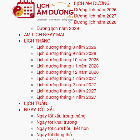
LỊCH ÂM DƯƠNG
Dương lịch năm 2026
Dương lịch năm 2027
Dương lịch năm 2028
Dương lịch năm 2029
Trang chủ
ÂM LỊCH NGÀY MAI
Mệnh ngũ hành
LỊCH THÁNG
Nạp âm Dương Liễu Mộc
Lịch dương tháng 8 năm 2026
Nạp âm Dương Liễu Mộc 
Lịch dương tháng 9 năm 2026
Lịch dương tháng 10 năm 2026
Lịch dương tháng 11 năm 2026
Dương Liễu Mộc
là một trong 30 nạp âm của vòng 60 hoa giáp, 
Lịch dương tháng 12 năm 2026
Lịch dương tháng 1 năm 2027
Dương Liễu Mộc
= mệnh
Mộc
, gồm 2 tuổi Nhâm Ngọ, Quý Mùi.
Lịch dương tháng 2 năm 2027
Màu hợp:
Xanh lá, Xanh lục.
Hướng hợp:
Đông, Đông Nam.
Lịch dương tháng 3 năm 2027
Lịch dương tháng 4 năm 2027
Tương sinh:
Thủy (Thủy sinh Mộc); Hỏa (Mộc sinh Hỏa).
Tương 
LỊCH TUẦN
Nạp âm Dương Liễu Mộc là gì?
NGÀY TỐT XẤU
Ngày tốt xấu trong tháng
Ngày tốt khai trương
Mệnh Mộc
Ngày tốt cưới hỏi - kết hôn
🌿
Ngày tốt động thổ
Dương Liễu Mộc