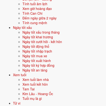
chiến tranh, tái thiết, định hình lại.
Tính tuổi âm lịch
Quan hệ mệnh × vận:
Thổ - Thổ bình hòa.
Xem giờ hoàng đạo
Tính Can Chi
Đếm ngày giữa 2 ngày
Vận năm 2026 Bính Ngọ cho người sinh năm 1961
Tính cung mệnh
Ngày tốt xấu
Năm
2026
(Bính Ngọ), người tuổi
Sửu
(sinh năm 1961) ở
tuổi 66
mụ -
Ngày tốt xấu trong tháng
thuộc nhóm
Cao niên
. Quan hệ với Thái Tuế năm xem:
Hại Thái Tuế
.
Ngày tốt khai trương
Ngày tốt cưới hỏi - kết hôn
Tiểu nhân ngầm hại - đề phòng thị phi, kiện cáo, tranh chấp.
Ngày tốt động thổ
Ngày tốt nhập trạch
Ngày tốt mua xe
Năm 2026 người sinh năm 1961 nên tập trung gì?
Ngày tốt xuất hành
Ngày tốt ký hợp đồng
Ở độ tuổi
65 (Cao niên)
, người sinh năm 1961 nên ưu tiên các chủ đề
Ngày tốt an táng
sau:
Xem tuổi
Xem tuổi làm nhà
Sức khỏe
Phong thuỷ an dưỡng
Xem tuổi kết hôn
Tam Tai
Hậu vận - con cháu
Tích phúc hậu thế
Kim Lâu - Hoang Ốc
Tuổi mụ là gì
Đặt tên cho người sinh năm 1961 mệnh Thổ
Tử vi