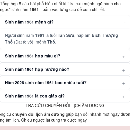
Tổng hợp 5 câu hỏi phổ biến nhất khi tra cứu mệnh ngũ hành cho
người sinh năm
1961
- bấm vào từng câu để xem chi tiết:
Sinh năm 1961 mệnh gì?
Người sinh năm
1961
là tuổi
Tân Sửu
, nạp âm
Bích Thượng
Thổ
(Đất tò vò), mệnh
Thổ
.
Sinh năm 1961 hợp màu gì?
Sinh năm 1961 hợp hướng nào?
Năm 2026 sinh năm 1961 bao nhiêu tuổi?
Sinh năm 1961 là con giáp gì?
TRA CỨU CHUYỂN ĐỔI LỊCH ÂM DƯƠNG
ông cụ
chuyển đổi lịch âm dương
giúp bạn đổi nhanh một ngày dươ
ng âm lịch. Chiều ngược lại cũng tra được ngay.