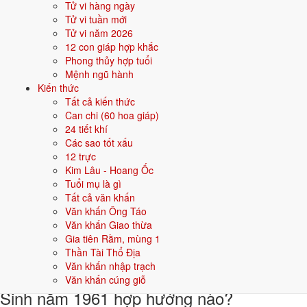
Tử vi hàng ngày
Khi đặt tên cho người sinh năm
1961
mệnh
Thổ
, nên chọn các tên có
Tử vi tuần mới
bộ chữ Hán thuộc hành bản mệnh hoặc hành tương sinh; tránh bộ chữ
Tử vi năm 2026
thuộc hành tương khắc. Dưới đây là gợi ý cho
Nam
:
12 con giáp hợp khắc
Phong thủy hợp tuổi
👦 Nam
👧 Nữ
Mệnh ngũ hành
Kiến thức
Tất cả kiến thức
Gợi ý tên đẹp cho Nam mệnh Thổ:
Can chi (60 hoa giáp)
Sơn Tùng
Đại Phong
Hoàng Sơn
Bảo Trung
Kiên Trung
24 tiết khí
Các sao tốt xấu
Sinh năm 1961 hợp gì - kỵ gì
12 trực
Kim Lâu - Hoang Ốc
Người sinh năm
1961
mệnh
Thổ
hợp các yếu tố thuộc bản mệnh và
Tuổi mụ là gì
tương sinh, kỵ các yếu tố tương khắc. Cụ thể trên 5 phương diện:
Tất cả văn khấn
Văn khấn Ông Táo
Sinh năm 1961 hợp màu gì?
Văn khấn Giao thừa
Gia tiên Rằm, mùng 1
Người mệnh
Thổ
sinh năm 1961 nên ưu tiên các màu thuộc bản mệnh
Thần Tài Thổ Địa
và màu tương sinh:
Vàng đất, Nâu, Be
. Dùng cho quần áo, xe, sơn
Văn khấn nhập trạch
nhà, vật phẩm phong thuỷ.
Văn khấn cúng giỗ
Sinh năm 1961 hợp hướng nào?