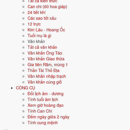
Tất cả kiến thức
Mệnh ngũ hành
⛰️
Thổ
Can chi (60 hoa giáp)
24 tiết khí
Màu hợp
Vàng đất
Nâu
Be
Các sao tốt xấu
12 trực
Hướng hợp
Trung tâm, Tây Nam, Đông Bắc
Kim Lâu - Hoang Ốc
Tuổi mụ là gì
Hành tương sinh
Hỏa (Hỏa sinh Thổ); Kim (Thổ sinh Kim)
Văn khấn
Tất cả văn khấn
Hành tương khắc
Văn khấn Ông Táo
Mộc (Mộc khắc Thổ); Thủy (Thổ khắc
Văn khấn Giao thừa
Thủy)
Gia tiên Rằm, mùng 1
Thần Tài Thổ Địa
Tuổi năm 2026
66 tuổi mụ / 65 tuổi dương - Cao niên
Văn khấn nhập trạch
Văn khấn cúng giỗ
Ý nghĩa nạp âm Bích Thượng Thổ
CÔNG CỤ
Đổi lịch âm - dương
Người sinh năm
1961
mang nạp âm
Bích Thượng Thổ
- biểu tượng
Tính tuổi âm lịch
cho
Đất tò vò
. Đây là một trong các nạp âm thuộc hành
Thổ
trong
Xem giờ hoàng đạo
vòng 60 hoa giáp.
Tính Can Chi
Tượng trưng cho đất, sự ổn định, vững chắc. Người mệnh Thổ trung
Đếm ngày giữa 2 ngày
thực, kiên định, đáng tin.
Tính cung mệnh
Tìm hiểu chi tiết nạp âm Bích Thượng Thổ: màu hợp, hướng tốt, năm