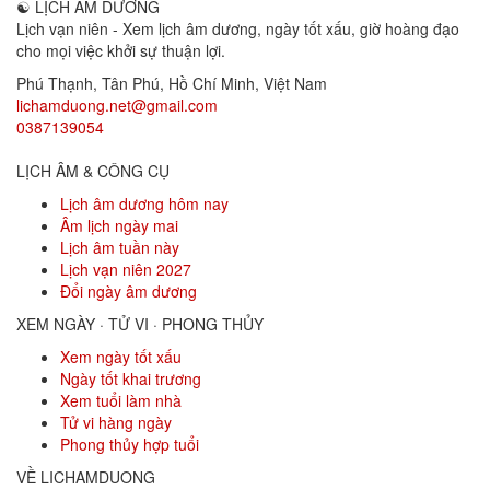
☯
LỊCH ÂM DƯƠNG
Lịch vạn niên - Xem lịch âm dương, ngày tốt xấu, giờ hoàng đạo
cho mọi việc khởi sự thuận lợi.
Phú Thạnh, Tân Phú
,
Hồ Chí Minh
,
Việt Nam
lichamduong.net@gmail.com
0387139054
LỊCH ÂM & CÔNG CỤ
Lịch âm dương hôm nay
Âm lịch ngày mai
Lịch âm tuần này
Lịch vạn niên 2027
Đổi ngày âm dương
XEM NGÀY · TỬ VI · PHONG THỦY
Xem ngày tốt xấu
Ngày tốt khai trương
Xem tuổi làm nhà
Tử vi hàng ngày
Phong thủy hợp tuổi
VỀ LICHAMDUONG