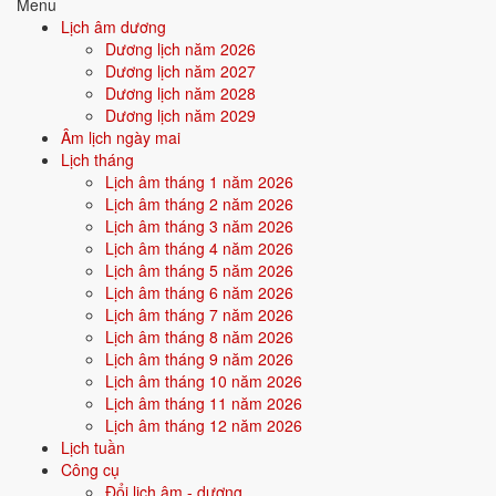
Menu
sinh, tương sinh tương khắc →
Lịch âm dương
Dương lịch năm 2026
Quan hệ Can × Chi (Thổ sinh Kim):
Chi Thổ sinh Can Kim - môi
Dương lịch năm 2027
trường hỗ trợ bản thân. Người này dễ nhận được sự giúp đỡ từ ngoài,
Dương lịch năm 2028
gặp quý nhân.
Dương lịch năm 2029
Âm lịch ngày mai
Điểm mạnh:
May mắn, được nâng đỡ, dễ thành công nhờ thiên
Lịch tháng
thời địa lợi.
Lịch âm tháng 1 năm 2026
Lịch âm tháng 2 năm 2026
Điểm cần lưu ý:
Có thể bị phụ thuộc hoặc ỷ lại khi quá nhiều
Lịch âm tháng 3 năm 2026
thuận lợi.
Lịch âm tháng 4 năm 2026
Lịch âm tháng 5 năm 2026
Lịch âm tháng 6 năm 2026
Bối cảnh vận khí khi sinh năm 1961
Lịch âm tháng 7 năm 2026
Người sinh năm
1961
rơi vào
Vận 5 - Ngũ Hoàng Thổ
(1944-1963)
Lịch âm tháng 8 năm 2026
trong chu kỳ Tam Nguyên Cửu Vận. Mệnh Thổ sinh trong Vận 5 Ngũ
Lịch âm tháng 9 năm 2026
Hoàng Thổ (Thổ) - đồng hành cộng hưởng, vận khí khi sinh thuận
Lịch âm tháng 10 năm 2026
theo bản mệnh, tiềm năng phát huy mạnh trong thời đại của trung
Lịch âm tháng 11 năm 2026
cung, biến động lớn.
Lịch âm tháng 12 năm 2026
Lịch tuần
Công cụ
Tính chất vận:
Trung cung, biến động lớn - Vận xung đột -
Đổi lịch âm - dương