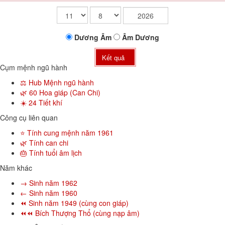
Dương
Âm
Âm
Dương
Kết quả
Cụm mệnh ngũ hành
⚖️ Hub Mệnh ngũ hành
🌿 60 Hoa giáp (Can Chi)
☀️ 24 Tiết khí
Công cụ liên quan
⭐ Tính cung mệnh năm 1961
🌿 Tính can chi
🎂 Tính tuổi âm lịch
Năm khác
→ Sinh năm 1962
← Sinh năm 1960
⏪ Sinh năm 1949 (cùng con giáp)
⏪⏪ Bích Thượng Thổ (cùng nạp âm)