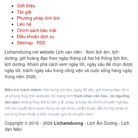
Giới thiệu
Tác giả
Phương pháp tính lịch
Liên hệ
Chính sách bảo mật
Điều khoản dịch vụ
Sitemap
·
RSS
Lichamduong.net website Lịch vạn niên - Xem lịch âm, lịch
dương, giờ hoàng đạo theo ngày tháng cả hai hệ thống lịch âm,
lịch dương. Khám phá cách xem ngày tốt, ngày xấu để chọn được
ngày tốt, tránh ngày xấu trong công việc và cuộc sống hàng ngày
trong năm 2026.
Miễn trừ trách nhiệm:
Nội dung lịch âm, ngày tốt xấu, giờ hoàng đạo, tử vi
và phong thủy trên website chỉ mang tính
tham khảo văn hóa - tín ngưỡng
dân gian
, không thay thế tư vấn y tế, pháp lý hoặc tài chính chuyên nghiệp.
Với các quyết định quan trọng về sức khỏe, phẫu thuật, đầu tư hay pháp lý,
vui lòng tham khảo ý kiến chuyên gia có chuyên môn.
Copyright © 2016 -
2026
Lichamduong
- Lịch Âm Dương - Lịch
Vạn Niên