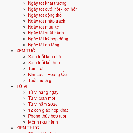
Ngày tốt khai trương
Đông Bắc.
Ngày tốt cưới hỏi - kết hôn
Vận khí khi sinh:
Vận 5 Ngũ Hoàng Thổ (1944-1963) - Trung cung,
Ngày tốt động thổ
biến động lớn.
Ngày tốt nhập trạch
Ngày tốt mua xe
Năm
2026
:
66 tuổi mụ, năm Bính Ngọ - Hại Thái Tuế.
Ngày tốt xuất hành
Ngày tốt ký hợp đồng
Sinh năm 1961 là tuổi gì, mệnh gì?
Ngày tốt an táng
XEM TUỔI
Người sinh năm
1961
là tuổi
Tân Sửu
- con Trâu, nạp âm
Bích
Xem tuổi làm nhà
Thượng Thổ
, mệnh
Thổ
. Màu hợp gồm Vàng đất, Nâu, Be; hướng
Xem tuổi kết hôn
hợp là Trung tâm, Tây Nam, Đông Bắc. Bảng dưới đây tóm tắt 10 chỉ
Tam Tai
số cốt lõi:
Kim Lâu - Hoang Ốc
Tuổi mụ là gì
Năm sinh dương
1961
TỬ VI
lịch
Tử vi hàng ngày
Tử vi tuần mới
Can chi
Tân Sửu
(Âm Kim - Thổ)
Tử vi năm 2026
12 con giáp hợp khắc
Con giáp
Sửu - Con Trâu
Phong thủy hợp tuổi
Mệnh ngũ hành
Nạp âm
Bích Thượng Thổ
(Đất tò vò)
KIẾN THỨC