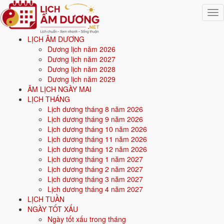
Togg
navig
LỊCH ÂM DƯƠNG
Trang chủ
Dương lịch năm 2026
Mệnh ngũ hành
Dương lịch năm 2027
Sinh năm 1961
Dương lịch năm 2028
Dương lịch năm 2029
⛰️
ÂM LỊCH NGÀY MAI
LỊCH THÁNG
Lịch dương tháng 8 năm 2026
Sinh năm
1961
mệnh gì? Tân Sửu Bích Thượng Thổ -
Lịch dương tháng 9 năm 2026
mệnh Thổ
Lịch dương tháng 10 năm 2026
Lịch dương tháng 11 năm 2026
Người sinh năm
1961
là tuổi
Tân Sửu
(con Trâu), nạp âm
Bích
Lịch dương tháng 12 năm 2026
Thượng Thổ
-
Đất tò vò
, mệnh
Thổ
. Năm
2026
66 tuổi mụ
(65 tuổi
Lịch dương tháng 1 năm 2027
dương).
Lịch dương tháng 2 năm 2027
Lịch dương tháng 3 năm 2027
Lịch dương tháng 4 năm 2027
Sinh năm
1961
(Tân Sửu, con Trâu) thuộc mệnh
Thổ
- nạp âm
Bích
LỊCH TUẦN
Thượng Thổ
.
NGÀY TỐT XẤU
Ngày tốt xấu trong tháng
Màu hợp:
Vàng đất, Nâu, Be.
Hướng hợp:
Trung tâm, Tây Nam,