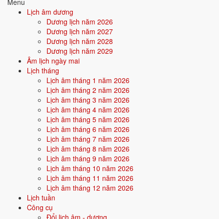
Menu
Lịch âm dương
Quan hệ Can × Chi (Thổ sinh Kim):
Can Thổ sinh Chi Kim - nội tâm
Dương lịch năm 2026
nuôi dưỡng hành động. Người này có xu hướng âm thầm hy sinh để
Dương lịch năm 2027
người khác/môi trường tỏa sáng.
Dương lịch năm 2028
Dương lịch năm 2029
Điểm mạnh:
Kiên nhẫn, bền bỉ, âm thầm tích lũy, có sức cống
Âm lịch ngày mai
hiến.
Lịch tháng
Lịch âm tháng 1 năm 2026
Điểm cần lưu ý:
Dễ bị bào mòn năng lượng nếu không biết giữ
Lịch âm tháng 2 năm 2026
giới hạn cho bản thân.
Lịch âm tháng 3 năm 2026
Lịch âm tháng 4 năm 2026
Lịch âm tháng 5 năm 2026
Bối cảnh vận khí khi sinh năm 1968
Lịch âm tháng 6 năm 2026
Người sinh năm
1968
rơi vào
Vận 6 - Lục Bạch Kim
(1964-1983)
Lịch âm tháng 7 năm 2026
trong chu kỳ Tam Nguyên Cửu Vận. Mệnh Thổ sinh trong Vận 6 Lục
Lịch âm tháng 8 năm 2026
Bạch Kim (Kim) - thổ sinh kim: vận khí hỗ trợ bản mệnh, người này
Lịch âm tháng 9 năm 2026
được thời đại nuôi dưỡng và tỏa sáng trong các lĩnh vực quyền lực,
Lịch âm tháng 10 năm 2026
công nghiệp.
Lịch âm tháng 11 năm 2026
Lịch âm tháng 12 năm 2026
Lịch tuần
Tính chất vận:
Quyền lực, công nghiệp - Vận công nghiệp hoá,
Công cụ
quyền lực cứng, kỷ luật.
Đổi lịch âm - dương