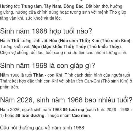
Hướng tốt:
Trung tâm, Tây Nam, Đông Bắc
. Đặt bàn thờ, hướng
giường, hướng cửa chính trùng hoặc tương sinh với mệnh Thổ giúp
tăng vận khí, sức khoẻ và tài lộc.
Sinh năm 1968 hợp tuổi nào?
Hành
Thổ
tương sinh với:
Hỏa (Hỏa sinh Thổ); Kim (Thổ sinh Kim)
.
Tương khắc với:
Mộc (Mộc khắc Thổ); Thủy (Thổ khắc Thủy)
.
Chọn vợ chồng, đối tác, tuổi xông nhà ưu tiên các nhóm tương sinh.
Sinh năm 1968 là con giáp gì?
Năm 1968 là tuổi
Thân
- con
Khỉ
. Tính cách điển hình của người tuổi
Thân: kết hợp đặc tính con Khỉ với phân tích Can-Chi (Thổ sinh Kim) ở
phần trên.
Năm 2026, sinh năm 1968 bao nhiêu tuổi?
Năm 2026, người sinh năm 1968
59 tuổi mụ
(cách tính: 2026 - 1968 +
1) hoặc
58 tuổi dương
. Thuộc nhóm
Cao niên
.
Câu hỏi thường gặp về năm sinh 1968