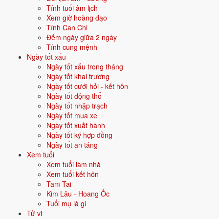
Quan hệ mệnh × vận:
Thổ sinh Kim.
Tính tuổi âm lịch
Xem giờ hoàng đạo
Tính Can Chi
Vận năm 2026 Bính Ngọ cho người sinh năm 1968
Đếm ngày giữa 2 ngày
Tính cung mệnh
Năm
2026
(Bính Ngọ), người tuổi
Thân
(sinh năm 1968) ở
tuổi 59
mụ
Ngày tốt xấu
- thuộc nhóm
Cao niên
. Quan hệ với Thái Tuế năm xem:
Bình hoà
Ngày tốt xấu trong tháng
với Thái Tuế
.
Ngày tốt khai trương
Ngày tốt cưới hỏi - kết hôn
Năm tương đối ổn định - không có biến động lớn về vận khí.
Ngày tốt động thổ
Ngày tốt nhập trạch
Ngày tốt mua xe
Năm 2026 người sinh năm 1968 nên tập trung gì?
Ngày tốt xuất hành
Ngày tốt ký hợp đồng
Ở độ tuổi
58 (Cao niên)
, người sinh năm 1968 nên ưu tiên các chủ đề
Ngày tốt an táng
sau:
Xem tuổi
Xem tuổi làm nhà
Sức khỏe
Phong thuỷ an dưỡng
Xem tuổi kết hôn
Tam Tai
Hậu vận - con cháu
Tích phúc hậu thế
Kim Lâu - Hoang Ốc
Tuổi mụ là gì
Đặt tên cho người sinh năm 1968 mệnh Thổ
Tử vi