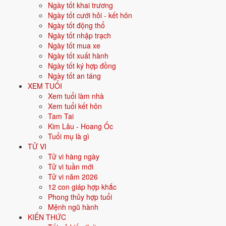
Ngày tốt khai trương
Vận khí khi sinh:
Vận 6 Lục Bạch Kim (1964-1983) - Quyền lực, công
Ngày tốt cưới hỏi - kết hôn
nghiệp.
Ngày tốt động thổ
Ngày tốt nhập trạch
Năm
2026
:
59 tuổi mụ, năm Bính Ngọ - Bình hoà với Thái Tuế.
Ngày tốt mua xe
Ngày tốt xuất hành
Sinh năm 1968 là tuổi gì, mệnh gì?
Ngày tốt ký hợp đồng
Ngày tốt an táng
Người sinh năm
1968
là tuổi
Mậu Thân
- con Khỉ, nạp âm
Đại Trạch
XEM TUỔI
Thổ
, mệnh
Thổ
. Màu hợp gồm Vàng đất, Nâu, Be; hướng hợp là
Xem tuổi làm nhà
Trung tâm, Tây Nam, Đông Bắc. Bảng dưới đây tóm tắt 10 chỉ số cốt
Xem tuổi kết hôn
lõi:
Tam Tai
Kim Lâu - Hoang Ốc
Năm sinh dương
1968
Tuổi mụ là gì
lịch
TỬ VI
Tử vi hàng ngày
Can chi
Mậu Thân
(Dương Thổ - Kim)
Tử vi tuần mới
Tử vi năm 2026
Con giáp
Thân - Con Khỉ
12 con giáp hợp khắc
Phong thủy hợp tuổi
Nạp âm
Đại Trạch Thổ
(Đất nền nhà)
Mệnh ngũ hành
KIẾN THỨC
Mệnh ngũ hành
⛰️
Thổ