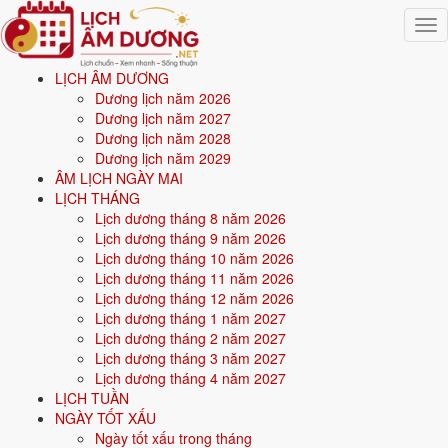
Togg
navig
LỊCH ÂM DƯƠNG
Trang chủ
Dương lịch năm 2026
Mệnh ngũ hành
Dương lịch năm 2027
Sinh năm 1968
Dương lịch năm 2028
Dương lịch năm 2029
⛰️
ÂM LỊCH NGÀY MAI
LỊCH THÁNG
Lịch dương tháng 8 năm 2026
Sinh năm
1968
mệnh gì? Mậu Thân Đại Trạch Thổ -
Lịch dương tháng 9 năm 2026
mệnh Thổ
Lịch dương tháng 10 năm 2026
Lịch dương tháng 11 năm 2026
Người sinh năm
1968
là tuổi
Mậu Thân
(con Khỉ), nạp âm
Đại Trạch
Lịch dương tháng 12 năm 2026
Thổ
-
Đất nền nhà
, mệnh
Thổ
. Năm
2026
59 tuổi mụ
(58 tuổi dương).
Lịch dương tháng 1 năm 2027
Lịch dương tháng 2 năm 2027
Lịch dương tháng 3 năm 2027
Sinh năm
1968
(Mậu Thân, con Khỉ) thuộc mệnh
Thổ
- nạp âm
Đại
Lịch dương tháng 4 năm 2027
Trạch Thổ
.
LỊCH TUẦN
NGÀY TỐT XẤU
Màu hợp:
Vàng đất, Nâu, Be.
Hướng hợp:
Trung tâm, Tây Nam,
Ngày tốt xấu trong tháng
Đông Bắc.