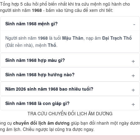
Tổng hợp 5 câu hỏi phổ biến nhất khi tra cứu mệnh ngũ hành cho
người sinh năm
1968
- bấm vào từng câu để xem chi tiết:
Sinh năm 1968 mệnh gì?
Người sinh năm
1968
là tuổi
Mậu Thân
, nạp âm
Đại Trạch Thổ
(Đất nền nhà), mệnh
Thổ
.
Sinh năm 1968 hợp màu gì?
Sinh năm 1968 hợp hướng nào?
Năm 2026 sinh năm 1968 bao nhiêu tuổi?
Sinh năm 1968 là con giáp gì?
TRA CỨU CHUYỂN ĐỔI LỊCH ÂM DƯƠNG
ông cụ
chuyển đổi lịch âm dương
giúp bạn đổi nhanh một ngày dươ
ng âm lịch. Chiều ngược lại cũng tra được ngay.