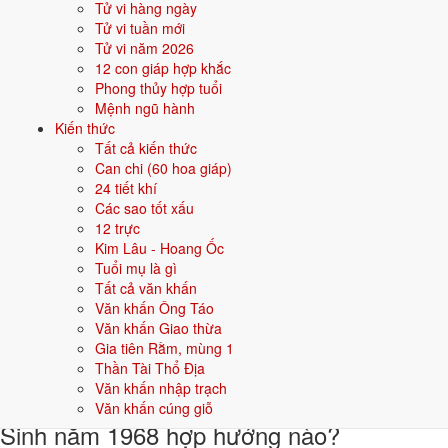
Tử vi hàng ngày
Khi đặt tên cho người sinh năm
1968
mệnh
Thổ
, nên chọn các tên có
Tử vi tuần mới
bộ chữ Hán thuộc hành bản mệnh hoặc hành tương sinh; tránh bộ chữ
Tử vi năm 2026
thuộc hành tương khắc. Dưới đây là gợi ý cho
Nam
:
12 con giáp hợp khắc
Phong thủy hợp tuổi
👦 Nam
👧 Nữ
Mệnh ngũ hành
Kiến thức
Tất cả kiến thức
Gợi ý tên đẹp cho Nam mệnh Thổ:
Can chi (60 hoa giáp)
Sơn Tùng
Đại Phong
Hoàng Sơn
Bảo Trung
Kiên Trung
24 tiết khí
Các sao tốt xấu
Sinh năm 1968 hợp gì - kỵ gì
12 trực
Kim Lâu - Hoang Ốc
Người sinh năm
1968
mệnh
Thổ
hợp các yếu tố thuộc bản mệnh và
Tuổi mụ là gì
tương sinh, kỵ các yếu tố tương khắc. Cụ thể trên 5 phương diện:
Tất cả văn khấn
Văn khấn Ông Táo
Sinh năm 1968 hợp màu gì?
Văn khấn Giao thừa
Gia tiên Rằm, mùng 1
Người mệnh
Thổ
sinh năm 1968 nên ưu tiên các màu thuộc bản mệnh
Thần Tài Thổ Địa
và màu tương sinh:
Vàng đất, Nâu, Be
. Dùng cho quần áo, xe, sơn
Văn khấn nhập trạch
nhà, vật phẩm phong thuỷ.
Văn khấn cúng giỗ
Sinh năm 1968 hợp hướng nào?