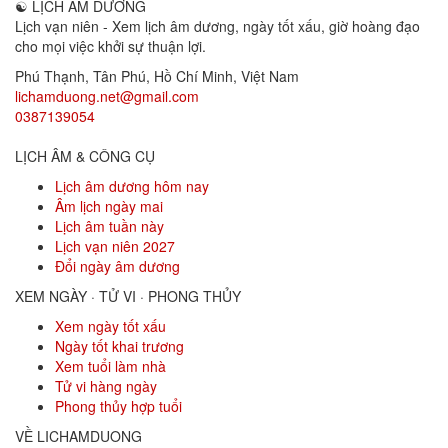
☯
LỊCH ÂM DƯƠNG
Lịch vạn niên - Xem lịch âm dương, ngày tốt xấu, giờ hoàng đạo
cho mọi việc khởi sự thuận lợi.
Phú Thạnh, Tân Phú
,
Hồ Chí Minh
,
Việt Nam
lichamduong.net@gmail.com
0387139054
LỊCH ÂM & CÔNG CỤ
Lịch âm dương hôm nay
Âm lịch ngày mai
Lịch âm tuần này
Lịch vạn niên 2027
Đổi ngày âm dương
XEM NGÀY · TỬ VI · PHONG THỦY
Xem ngày tốt xấu
Ngày tốt khai trương
Xem tuổi làm nhà
Tử vi hàng ngày
Phong thủy hợp tuổi
VỀ LICHAMDUONG