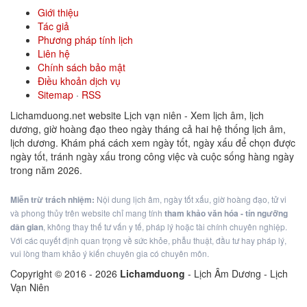
Giới thiệu
Tác giả
Phương pháp tính lịch
Liên hệ
Chính sách bảo mật
Điều khoản dịch vụ
Sitemap
·
RSS
Lichamduong.net website Lịch vạn niên - Xem lịch âm, lịch
dương, giờ hoàng đạo theo ngày tháng cả hai hệ thống lịch âm,
lịch dương. Khám phá cách xem ngày tốt, ngày xấu để chọn được
ngày tốt, tránh ngày xấu trong công việc và cuộc sống hàng ngày
trong năm 2026.
Miễn trừ trách nhiệm:
Nội dung lịch âm, ngày tốt xấu, giờ hoàng đạo, tử vi
và phong thủy trên website chỉ mang tính
tham khảo văn hóa - tín ngưỡng
dân gian
, không thay thế tư vấn y tế, pháp lý hoặc tài chính chuyên nghiệp.
Với các quyết định quan trọng về sức khỏe, phẫu thuật, đầu tư hay pháp lý,
vui lòng tham khảo ý kiến chuyên gia có chuyên môn.
Copyright © 2016 -
2026
Lichamduong
- Lịch Âm Dương - Lịch
Vạn Niên