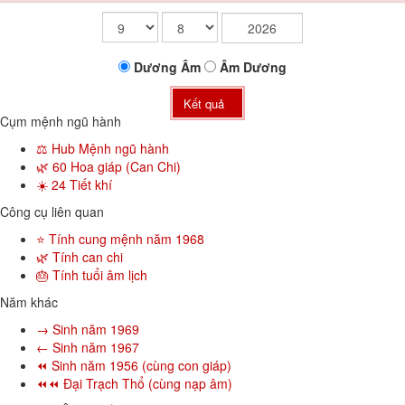
Dương
Âm
Âm
Dương
Kết quả
Cụm mệnh ngũ hành
⚖️ Hub Mệnh ngũ hành
🌿 60 Hoa giáp (Can Chi)
☀️ 24 Tiết khí
Công cụ liên quan
⭐ Tính cung mệnh năm 1968
🌿 Tính can chi
🎂 Tính tuổi âm lịch
Năm khác
→ Sinh năm 1969
← Sinh năm 1967
⏪ Sinh năm 1956 (cùng con giáp)
⏪⏪ Đại Trạch Thổ (cùng nạp âm)