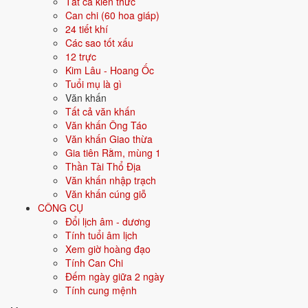
Tất cả kiến thức
Can chi (60 hoa giáp)
Màu hợp
Vàng đất
Nâu
Be
24 tiết khí
Các sao tốt xấu
Hướng hợp
Trung tâm, Tây Nam, Đông Bắc
12 trực
Kim Lâu - Hoang Ốc
Hành tương sinh
Hỏa (Hỏa sinh Thổ); Kim (Thổ sinh Kim)
Tuổi mụ là gì
Văn khấn
Hành tương khắc
Tất cả văn khấn
Mộc (Mộc khắc Thổ); Thủy (Thổ khắc
Văn khấn Ông Táo
Thủy)
Văn khấn Giao thừa
Gia tiên Rằm, mùng 1
Tuổi năm 2026
59 tuổi mụ / 58 tuổi dương - Cao niên
Thần Tài Thổ Địa
Văn khấn nhập trạch
Ý nghĩa nạp âm Đại Trạch Thổ
Văn khấn cúng giỗ
CÔNG CỤ
Người sinh năm
1968
mang nạp âm
Đại Trạch Thổ
- biểu tượng cho
Đổi lịch âm - dương
Đất nền nhà
. Đây là một trong các nạp âm thuộc hành
Thổ
trong vòng
Tính tuổi âm lịch
60 hoa giáp.
Xem giờ hoàng đạo
Tượng trưng cho đất, sự ổn định, vững chắc. Người mệnh Thổ trung
Tính Can Chi
thực, kiên định, đáng tin.
Đếm ngày giữa 2 ngày
Tính cung mệnh
Tìm hiểu chi tiết nạp âm Đại Trạch Thổ: màu hợp, hướng tốt, năm
sinh, tương sinh tương khắc →