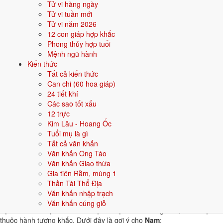
Tử vi hàng ngày
Tử vi tuần mới
💰 KINH TẾ
Tử vi năm 2026
Khôi phục sau chiến tranh
12 con giáp hợp khắc
Phong thủy hợp tuổi
Mệnh ngũ hành
🎭 VĂN HOÁ - THẾ HỆ
Kiến thức
Thế hệ sau giải phóng - thống nhất văn hoá
Tất cả kiến thức
Can chi (60 hoa giáp)
Năm 2026 người sinh năm 1975 nên tập trung gì?
24 tiết khí
Các sao tốt xấu
Ở độ tuổi
51 (Trung niên)
, người sinh năm 1975 nên ưu tiên các chủ
12 trực
đề sau:
Kim Lâu - Hoang Ốc
Tuổi mụ là gì
Sức khỏe
Đầu tư trung dài hạn
Tất cả văn khấn
Văn khấn Ông Táo
Con cái - giáo dục
Phong thuỷ nhà ở
Văn khấn Giao thừa
Gia tiên Rằm, mùng 1
Thần Tài Thổ Địa
Đặt tên cho người sinh năm 1975 mệnh Thủy
Văn khấn nhập trạch
Khi đặt tên cho người sinh năm
1975
mệnh
Thủy
, nên chọn các tên có
Văn khấn cúng giỗ
bộ chữ Hán thuộc hành bản mệnh hoặc hành tương sinh; tránh bộ chữ
thuộc hành tương khắc. Dưới đây là gợi ý cho
Nam
: