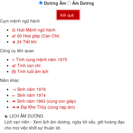
Dương
Âm
Âm
Dương
Kết quả
Cụm mệnh ngũ hành
⚖️ Hub Mệnh ngũ hành
🌿 60 Hoa giáp (Can Chi)
☀️ 24 Tiết khí
Công cụ liên quan
⭐ Tính cung mệnh năm 1975
🌿 Tính can chi
🎂 Tính tuổi âm lịch
Năm khác
→ Sinh năm 1976
← Sinh năm 1974
⏪ Sinh năm 1963 (cùng con giáp)
⏪⏪ Đại Khe Thủy (cùng nạp âm)
☯
LỊCH ÂM DƯƠNG
Lịch vạn niên - Xem lịch âm dương, ngày tốt xấu, giờ hoàng đạo
cho mọi việc khởi sự thuận lợi.