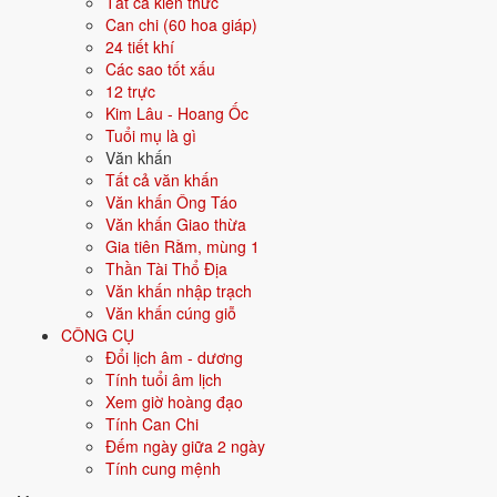
Tất cả kiến thức
Xanh nước biển
Can chi (60 hoa giáp)
24 tiết khí
Các sao tốt xấu
Hướng hợp
Bắc
12 trực
Kim Lâu - Hoang Ốc
Hành tương sinh
Kim (Kim sinh Thủy); Mộc (Thủy sinh
Tuổi mụ là gì
Mộc)
Văn khấn
Tất cả văn khấn
Hành tương khắc
Thổ (Thổ khắc Thủy); Hỏa (Thủy khắc
Văn khấn Ông Táo
Hỏa)
Văn khấn Giao thừa
Gia tiên Rằm, mùng 1
Tuổi năm 2026
52 tuổi mụ / 51 tuổi dương - Trung niên
Thần Tài Thổ Địa
Văn khấn nhập trạch
Ý nghĩa nạp âm Đại Khe Thủy
Văn khấn cúng giỗ
CÔNG CỤ
Người sinh năm
1975
mang nạp âm
Đại Khe Thủy
- biểu tượng cho
Đổi lịch âm - dương
Nước khe lớn
. Đây là một trong các nạp âm thuộc hành
Thủy
trong
Tính tuổi âm lịch
vòng 60 hoa giáp.
Xem giờ hoàng đạo
Tượng trưng cho nước, sự mềm mại, lưu chuyển. Người mệnh Thủy
Tính Can Chi
thông minh, khéo léo, trí tuệ.
Đếm ngày giữa 2 ngày
Tính cung mệnh
Tìm hiểu chi tiết nạp âm Đại Khe Thủy: màu hợp, hướng tốt, năm sinh,