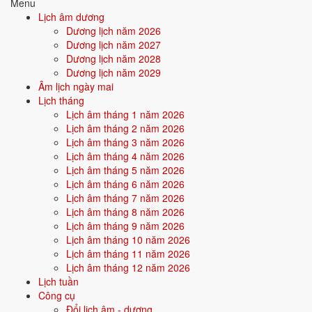
tương sinh tương khắc →
Menu
Lịch âm dương
Quan hệ Can × Chi (Mộc - Mộc bình hòa):
Can và Chi cùng hành
Dương lịch năm 2026
Mộc - nội ngoại nhất quán. Tính cách thuần khiết, có chính kiến vững.
Dương lịch năm 2027
Dương lịch năm 2028
Điểm mạnh:
Tập trung, kiên định, làm việc gì cũng theo đuổi
Dương lịch năm 2029
đến cùng.
Âm lịch ngày mai
Lịch tháng
Điểm cần lưu ý:
Có thể cứng nhắc, thiếu linh hoạt khi tình
Lịch âm tháng 1 năm 2026
huống thay đổi.
Lịch âm tháng 2 năm 2026
Lịch âm tháng 3 năm 2026
Lịch âm tháng 4 năm 2026
Bối cảnh vận khí khi sinh năm 1975
Lịch âm tháng 5 năm 2026
Lịch âm tháng 6 năm 2026
Người sinh năm
1975
rơi vào
Vận 6 - Lục Bạch Kim
(1964-1983)
Lịch âm tháng 7 năm 2026
trong chu kỳ Tam Nguyên Cửu Vận. Mệnh Thủy sinh trong Vận 6 Lục
Lịch âm tháng 8 năm 2026
Bạch Kim (Kim) - kim sinh thủy: vận khí hỗ trợ bản mệnh, người này
Lịch âm tháng 9 năm 2026
được thời đại nuôi dưỡng và tỏa sáng trong các lĩnh vực quyền lực,
Lịch âm tháng 10 năm 2026
công nghiệp.
Lịch âm tháng 11 năm 2026
Lịch âm tháng 12 năm 2026
Tính chất vận:
Quyền lực, công nghiệp - Vận công nghiệp hoá,
Lịch tuần
quyền lực cứng, kỷ luật.
Công cụ
Đổi lịch âm - dương
Quan hệ mệnh × vận:
Kim sinh Thủy.