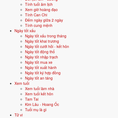
Tính tuổi âm lịch
Xem giờ hoàng đạo
Vận năm 2026 Bính Ngọ cho người sinh năm 1975
Tính Can Chi
Đếm ngày giữa 2 ngày
Năm
2026
(Bính Ngọ), người tuổi
Mão
(sinh năm 1975) ở
tuổi 52
mụ -
Tính cung mệnh
thuộc nhóm
Trung niên
. Quan hệ với Thái Tuế năm xem:
Bình hoà
Ngày tốt xấu
với Thái Tuế
.
Ngày tốt xấu trong tháng
Ngày tốt khai trương
Năm tương đối ổn định - không có biến động lớn về vận khí.
Ngày tốt cưới hỏi - kết hôn
Ngày tốt động thổ
Ngày tốt nhập trạch
Bối cảnh năm 1975
Ngày tốt mua xe
Ngày tốt xuất hành
Năm
1975
đánh dấu các sự kiện và bối cảnh xã hội đặc trưng - góp
Ngày tốt ký hợp đồng
phần tạo nên dấu ấn riêng cho thế hệ sinh trong năm này, dù cùng
Ngày tốt an táng
nạp âm Đại Khe Thủy với các năm khác.
Xem tuổi
Xem tuổi làm nhà
🇻🇳 SỰ KIỆN VIỆT NAM
Xem tuổi kết hôn
Giải phóng miền Nam - thống nhất đất nước
Tam Tai
Kim Lâu - Hoang Ốc
🌍 SỰ KIỆN THẾ GIỚI
Tuổi mụ là gì
Chiến tranh lạnh tiếp diễn
Tử vi