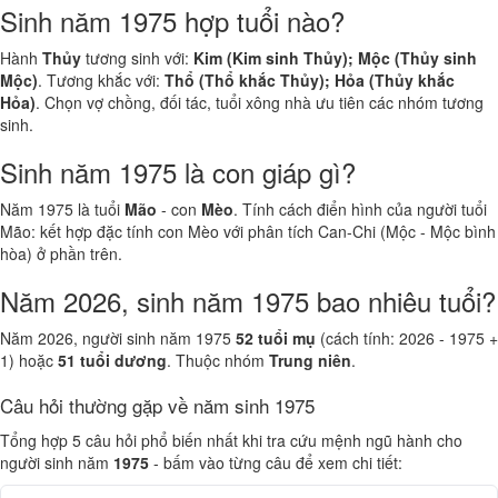
Sinh năm 1975 hợp tuổi nào?
Hành
Thủy
tương sinh với:
Kim (Kim sinh Thủy); Mộc (Thủy sinh
Mộc)
. Tương khắc với:
Thổ (Thổ khắc Thủy); Hỏa (Thủy khắc
Hỏa)
. Chọn vợ chồng, đối tác, tuổi xông nhà ưu tiên các nhóm tương
sinh.
Sinh năm 1975 là con giáp gì?
Năm 1975 là tuổi
Mão
- con
Mèo
. Tính cách điển hình của người tuổi
Mão: kết hợp đặc tính con Mèo với phân tích Can-Chi (Mộc - Mộc bình
hòa) ở phần trên.
Năm 2026, sinh năm 1975 bao nhiêu tuổi?
Năm 2026, người sinh năm 1975
52 tuổi mụ
(cách tính: 2026 - 1975 +
1) hoặc
51 tuổi dương
. Thuộc nhóm
Trung niên
.
Câu hỏi thường gặp về năm sinh 1975
Tổng hợp 5 câu hỏi phổ biến nhất khi tra cứu mệnh ngũ hành cho
người sinh năm
1975
- bấm vào từng câu để xem chi tiết: