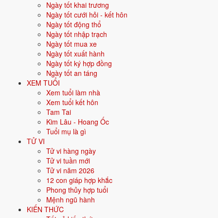
Ngày tốt khai trương
nghiệp.
Ngày tốt cưới hỏi - kết hôn
Năm
2026
:
52 tuổi mụ, năm Bính Ngọ - Bình hoà với Thái Tuế.
Ngày tốt động thổ
Ngày tốt nhập trạch
Ngày tốt mua xe
Sinh năm 1975 là tuổi gì, mệnh gì?
Ngày tốt xuất hành
Ngày tốt ký hợp đồng
Người sinh năm
1975
là tuổi
Ất Mão
- con Mèo, nạp âm
Đại Khe
Ngày tốt an táng
Thủy
, mệnh
Thủy
. Màu hợp gồm Đen, Xanh dương, Xanh nước biển;
XEM TUỔI
hướng hợp là Bắc. Bảng dưới đây tóm tắt 10 chỉ số cốt lõi:
Xem tuổi làm nhà
Xem tuổi kết hôn
Năm sinh dương
1975
Tam Tai
lịch
Kim Lâu - Hoang Ốc
Tuổi mụ là gì
Can chi
Ất Mão
(Âm Mộc - Mộc)
TỬ VI
Tử vi hàng ngày
Con giáp
Mão - Con Mèo
Tử vi tuần mới
Tử vi năm 2026
Nạp âm
Đại Khe Thủy
(Nước khe lớn)
12 con giáp hợp khắc
Phong thủy hợp tuổi
Mệnh ngũ hành
💧
Thủy
Mệnh ngũ hành
KIẾN THỨC
Màu hợp
Đen
Xanh dương