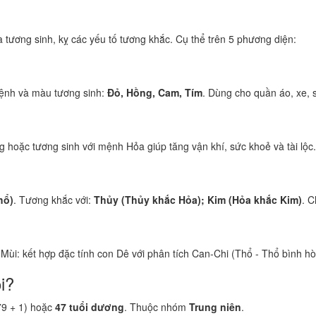
tương sinh, kỵ các yếu tố tương khắc. Cụ thể trên 5 phương diện:
ệnh và màu tương sinh:
Đỏ, Hồng, Cam, Tím
. Dùng cho quần áo, xe, 
 hoặc tương sinh với mệnh Hỏa giúp tăng vận khí, sức khoẻ và tài lộc.
hổ)
. Tương khắc với:
Thủy (Thủy khắc Hỏa); Kim (Hỏa khắc Kim)
. C
 Mùi: kết hợp đặc tính con Dê với phân tích Can-Chi (Thổ - Thổ bình hò
i?
79 + 1) hoặc
47 tuổi dương
. Thuộc nhóm
Trung niên
.