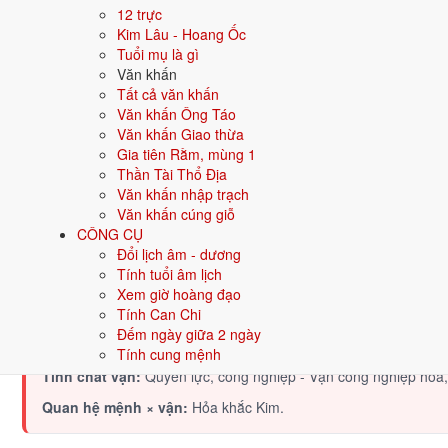
12 trực
Ý nghĩa nạp âm Thiên Thượng Hỏa
Kim Lâu - Hoang Ốc
Người sinh năm
Tuổi mụ là gì
1979
mang nạp âm
Thiên Thượng Hỏa
- biểu tư
Văn khấn
Tượng trưng cho lửa, sự nhiệt huyết, năng lượng. Người mệnh Hỏa 
Tất cả văn khấn
Tìm hiểu chi tiết nạp âm Thiên Thượng Hỏa: màu hợp, hướng tốt, 
Văn khấn Ông Táo
Văn khấn Giao thừa
Quan hệ Can × Chi (Thổ - Thổ bình hòa):
Can và Chi cùng hành T
Gia tiên Rằm, mùng 1
Thần Tài Thổ Địa
Điểm mạnh:
Tập trung, kiên định, làm việc gì cũng theo đuổi đ
Văn khấn nhập trạch
Văn khấn cúng giỗ
Điểm cần lưu ý:
Có thể cứng nhắc, thiếu linh hoạt khi tình huốn
CÔNG CỤ
Đổi lịch âm - dương
Tính tuổi âm lịch
Bối cảnh vận khí khi sinh năm 1979
Xem giờ hoàng đạo
Người sinh năm
1979
rơi vào
Vận 6 - Lục Bạch Kim
(1964-1983) t
Tính Can Chi
của thời đại để khẳng định mình, nhưng nếu vượt được sẽ tạo nên d
Đếm ngày giữa 2 ngày
Tính cung mệnh
Tính chất vận:
Quyền lực, công nghiệp - Vận công nghiệp hoá, 
Quan hệ mệnh × vận:
Hỏa khắc Kim.