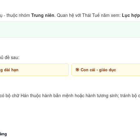
 - thuộc nhóm
Trung niên
. Quan hệ với Thái Tuế năm xem:
Lục hợp
hủ đề sau:
ng dài hạn
Con cái - giáo dục
 có bộ chữ Hán thuộc hành bản mệnh hoặc hành tương sinh; tránh bộ c
àng