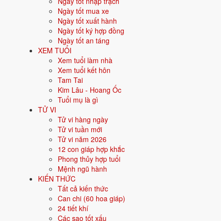
Ngày tốt nhập trạch
Người sinh năm
1979
là tuổi
Kỷ Mùi
- con Dê, nạp âm
Thiên Thư
Ngày tốt mua xe
Ngày tốt xuất hành
Năm sinh dương lịch
Ngày tốt ký hợp đồng
Ngày tốt an táng
Can chi
XEM TUỔI
Xem tuổi làm nhà
Con giáp
Xem tuổi kết hôn
Tam Tai
Nạp âm
Kim Lâu - Hoang Ốc
Tuổi mụ là gì
Mệnh ngũ hành
TỬ VI
Tử vi hàng ngày
Màu hợp
Tử vi tuần mới
Tử vi năm 2026
Hướng hợp
12 con giáp hợp khắc
Phong thủy hợp tuổi
Hành tương sinh
Mệnh ngũ hành
KIẾN THỨC
Hành tương khắc
Tất cả kiến thức
Can chi (60 hoa giáp)
Tuổi năm 2026
24 tiết khí
Các sao tốt xấu