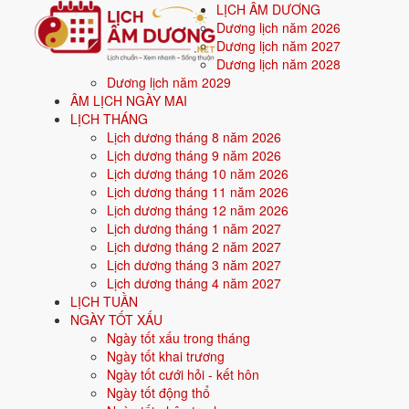
LỊCH ÂM DƯƠNG
Dương lịch năm 2026
Dương lịch năm 2027
Dương lịch năm 2028
Dương lịch năm 2029
Trang chủ
ÂM LỊCH NGÀY MAI
Mệnh ngũ hành
LỊCH THÁNG
Sinh năm 1979
Lịch dương tháng 8 năm 2026
Lịch dương tháng 9 năm 2026
🔥
Sinh năm
1979
mệnh gì? Kỷ Mùi T
Lịch dương tháng 10 năm 2026
Lịch dương tháng 11 năm 2026
Người sinh năm
1979
là tuổi
Kỷ Mùi
(con Dê), nạp
Lịch dương tháng 12 năm 2026
Lịch dương tháng 1 năm 2027
Lịch dương tháng 2 năm 2027
Sinh năm
1979
(Kỷ Mùi, con Dê) thuộc mệnh
Hỏa
- nạp âm
Thiên T
Lịch dương tháng 3 năm 2027
Màu hợp:
Đỏ, Hồng, Cam, Tím.
Hướng hợp:
Nam.
Lịch dương tháng 4 năm 2027
LỊCH TUẦN
Vận khí khi sinh:
Vận 6 Lục Bạch Kim (1964-1983) - Quyền lực, công
NGÀY TỐT XẤU
Năm
2026
:
48 tuổi mụ, năm Bính Ngọ - Lục hợp.
Ngày tốt xấu trong tháng
Ngày tốt khai trương
Ngày tốt cưới hỏi - kết hôn
Sinh năm 1979 là tuổi gì, mệnh gì?
Ngày tốt động thổ