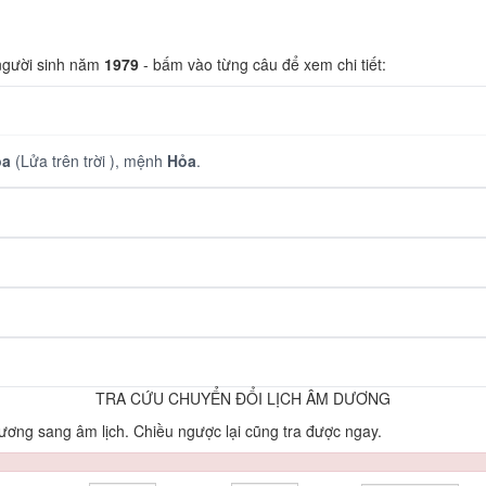
 người sinh năm
1979
- bấm vào từng câu để xem chi tiết:
ỏa
(Lửa trên trời ), mệnh
Hỏa
.
TRA CỨU CHUYỂN ĐỔI LỊCH ÂM DƯƠNG
ơng sang âm lịch. Chiều ngược lại cũng tra được ngay.