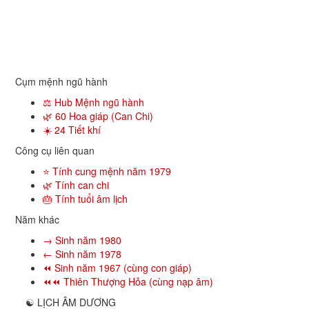
Cụm mệnh ngũ hành
⚖️ Hub Mệnh ngũ hành
🌿 60 Hoa giáp (Can Chi)
☀️ 24 Tiết khí
Công cụ liên quan
⭐ Tính cung mệnh năm 1979
🌿 Tính can chi
🎂 Tính tuổi âm lịch
Năm khác
→ Sinh năm 1980
← Sinh năm 1978
⏪ Sinh năm 1967 (cùng con giáp)
⏪⏪ Thiên Thượng Hỏa (cùng nạp âm)
☯
LỊCH ÂM DƯƠNG