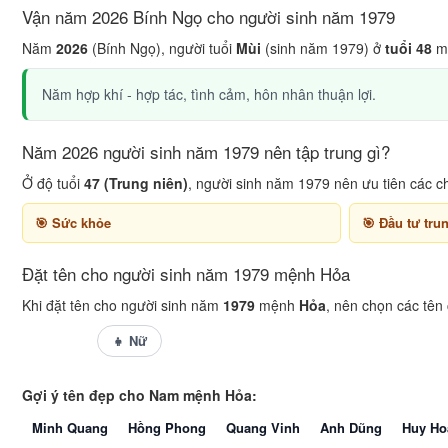
Vận năm 2026 Bính Ngọ cho người sinh năm 1979
Năm
2026
(Bính Ngọ), người tuổi
Mùi
(sinh năm 1979) ở
tuổi 48
mụ
Năm hợp khí - hợp tác, tình cảm, hôn nhân thuận lợi.
Năm 2026 người sinh năm 1979 nên tập trung gì?
Ở độ tuổi
47 (Trung niên)
, người sinh năm 1979 nên ưu tiên các c
Sức khỏe
Đầu tư tru
Đặt tên cho người sinh năm 1979 mệnh Hỏa
Khi đặt tên cho người sinh năm
1979
mệnh
Hỏa
, nên chọn các tên
👦 Nam
👧 Nữ
Gợi ý tên đẹp cho Nam mệnh Hỏa:
Minh Quang
Hồng Phong
Quang Vinh
Anh Dũng
Huy Ho