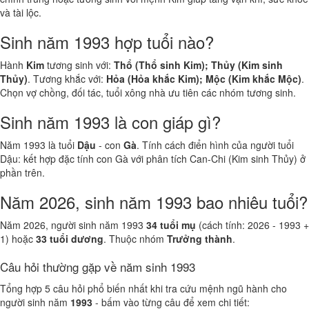
và tài lộc.
Sinh năm 1993 hợp tuổi nào?
Hành
Kim
tương sinh với:
Thổ (Thổ sinh Kim); Thủy (Kim sinh
Thủy)
. Tương khắc với:
Hỏa (Hỏa khắc Kim); Mộc (Kim khắc Mộc)
.
Chọn vợ chồng, đối tác, tuổi xông nhà ưu tiên các nhóm tương sinh.
Sinh năm 1993 là con giáp gì?
Năm 1993 là tuổi
Dậu
- con
Gà
. Tính cách điển hình của người tuổi
Dậu: kết hợp đặc tính con Gà với phân tích Can-Chi (Kim sinh Thủy) ở
phần trên.
Năm 2026, sinh năm 1993 bao nhiêu tuổi?
Năm 2026, người sinh năm 1993
34 tuổi mụ
(cách tính: 2026 - 1993 +
1) hoặc
33 tuổi dương
. Thuộc nhóm
Trưởng thành
.
Câu hỏi thường gặp về năm sinh 1993
Tổng hợp 5 câu hỏi phổ biến nhất khi tra cứu mệnh ngũ hành cho
người sinh năm
1993
- bấm vào từng câu để xem chi tiết: