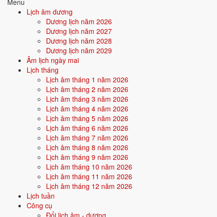
Menu
trường hỗ trợ bản thân. Người này dễ nhận được sự giúp đỡ từ ngoài,
Lịch âm dương
gặp quý nhân.
Dương lịch năm 2026
Dương lịch năm 2027
Điểm mạnh:
May mắn, được nâng đỡ, dễ thành công nhờ thiên
Dương lịch năm 2028
thời địa lợi.
Dương lịch năm 2029
Âm lịch ngày mai
Điểm cần lưu ý:
Có thể bị phụ thuộc hoặc ỷ lại khi quá nhiều
Lịch tháng
thuận lợi.
Lịch âm tháng 1 năm 2026
Lịch âm tháng 2 năm 2026
Lịch âm tháng 3 năm 2026
Bối cảnh vận khí khi sinh năm 1993
Lịch âm tháng 4 năm 2026
Người sinh năm
1993
rơi vào
Vận 7 - Thất Xích Kim
(1984-2003)
Lịch âm tháng 5 năm 2026
trong chu kỳ Tam Nguyên Cửu Vận. Mệnh Kim sinh trong Vận 7 Thất
Lịch âm tháng 6 năm 2026
Xích Kim (Kim) - đồng hành cộng hưởng, vận khí khi sinh thuận theo
Lịch âm tháng 7 năm 2026
bản mệnh, tiềm năng phát huy mạnh trong thời đại của tài chính, giao
Lịch âm tháng 8 năm 2026
thương.
Lịch âm tháng 9 năm 2026
Lịch âm tháng 10 năm 2026
Lịch âm tháng 11 năm 2026
Tính chất vận:
Tài chính, giao thương - Vận mở cửa kinh tế - thị
Lịch âm tháng 12 năm 2026
trường, doanh nhân, dotcom.
Lịch tuần
Quan hệ mệnh × vận:
Kim - Kim bình hòa.
Công cụ
Đổi lịch âm - dương