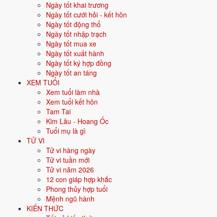
Ngày tốt khai trương
Vận khí khi sinh:
Vận 7 Thất Xích Kim (1984-2003) - Tài chính, giao
Ngày tốt cưới hỏi - kết hôn
thương.
Ngày tốt động thổ
Năm
2026
:
34 tuổi mụ, năm Bính Ngọ - Bình hoà với Thái Tuế.
Ngày tốt nhập trạch
Ngày tốt mua xe
Ngày tốt xuất hành
Sinh năm 1993 là tuổi gì, mệnh gì?
Ngày tốt ký hợp đồng
Ngày tốt an táng
Người sinh năm
1993
là tuổi
Quý Dậu
- con Gà, nạp âm
Kiếm Phong
XEM TUỔI
Kim
, mệnh
Kim
. Màu hợp gồm Trắng, Bạc, Xám, Vàng nhạt; hướng
Xem tuổi làm nhà
hợp là Tây, Tây Bắc. Bảng dưới đây tóm tắt 10 chỉ số cốt lõi:
Xem tuổi kết hôn
Tam Tai
Năm sinh dương
1993
Kim Lâu - Hoang Ốc
lịch
Tuổi mụ là gì
TỬ VI
Can chi
Quý Dậu
(Âm Thủy - Kim)
Tử vi hàng ngày
Tử vi tuần mới
Con giáp
Dậu - Con Gà
Tử vi năm 2026
12 con giáp hợp khắc
Nạp âm
Kiếm Phong Kim
(Vàng mũi kiếm)
Phong thủy hợp tuổi
Mệnh ngũ hành
Mệnh ngũ hành
⚒️
Kim
KIẾN THỨC