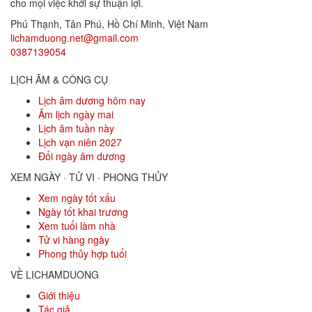
cho mọi việc khởi sự thuận lợi.
Phú Thạnh, Tân Phú
,
Hồ Chí Minh
,
Việt Nam
lichamduong.net@gmail.com
0387139054
LỊCH ÂM & CÔNG CỤ
Lịch âm dương hôm nay
Âm lịch ngày mai
Lịch âm tuần này
Lịch vạn niên 2027
Đổi ngày âm dương
XEM NGÀY · TỬ VI · PHONG THỦY
Xem ngày tốt xấu
Ngày tốt khai trương
Xem tuổi làm nhà
Tử vi hàng ngày
Phong thủy hợp tuổi
VỀ LICHAMDUONG
Giới thiệu
Tác giả