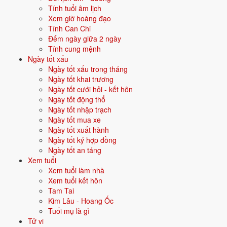
Tính tuổi âm lịch
Vận năm 2026 Bính Ngọ cho người sinh năm 1993
Xem giờ hoàng đạo
Tính Can Chi
Năm
2026
(Bính Ngọ), người tuổi
Dậu
(sinh năm 1993) ở
tuổi 34
mụ -
Đếm ngày giữa 2 ngày
thuộc nhóm
Trưởng thành
. Quan hệ với Thái Tuế năm xem:
Bình
Tính cung mệnh
hoà với Thái Tuế
.
Ngày tốt xấu
Ngày tốt xấu trong tháng
Năm tương đối ổn định - không có biến động lớn về vận khí.
Ngày tốt khai trương
Ngày tốt cưới hỏi - kết hôn
Ngày tốt động thổ
Năm 2026 người sinh năm 1993 nên tập trung gì?
Ngày tốt nhập trạch
Ở độ tuổi
33 (Trưởng thành)
, người sinh năm 1993 nên ưu tiên các
Ngày tốt mua xe
chủ đề sau:
Ngày tốt xuất hành
Ngày tốt ký hợp đồng
Tình duyên - kết hôn
Sự nghiệp
Ngày tốt an táng
Xem tuổi
Xem tuổi làm nhà
Mua nhà - mua xe
Đầu tư
Xem tuổi kết hôn
Tam Tai
Đặt tên cho người sinh năm 1993 mệnh Kim
Kim Lâu - Hoang Ốc
Tuổi mụ là gì
Khi đặt tên cho người sinh năm
1993
mệnh
Kim
, nên chọn các tên có
Tử vi
bộ chữ Hán thuộc hành bản mệnh hoặc hành tương sinh; tránh bộ chữ