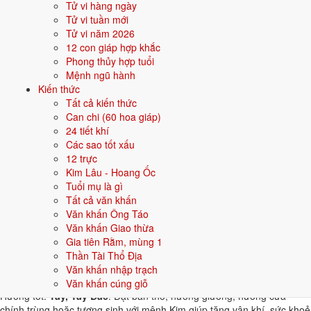
Tử vi hàng ngày
thuộc hành tương khắc. Dưới đây là gợi ý cho
Nam
:
Tử vi tuần mới
Tử vi năm 2026
👦 Nam
👧 Nữ
12 con giáp hợp khắc
Phong thủy hợp tuổi
Gợi ý tên đẹp cho Nam mệnh Kim:
Mệnh ngũ hành
Kiến thức
Minh Kiếm
Quang Kim
Sinh Kim
Hùng Phong
Bảo Kim
Tất cả kiến thức
Can chi (60 hoa giáp)
Sinh năm 1993 hợp gì - kỵ gì
24 tiết khí
Các sao tốt xấu
Người sinh năm
1993
mệnh
Kim
hợp các yếu tố thuộc bản mệnh và
12 trực
tương sinh, kỵ các yếu tố tương khắc. Cụ thể trên 5 phương diện:
Kim Lâu - Hoang Ốc
Tuổi mụ là gì
Sinh năm 1993 hợp màu gì?
Tất cả văn khấn
Văn khấn Ông Táo
Người mệnh
Kim
sinh năm 1993 nên ưu tiên các màu thuộc bản mệnh
Văn khấn Giao thừa
và màu tương sinh:
Trắng, Bạc, Xám, Vàng nhạt
. Dùng cho quần áo,
Gia tiên Rằm, mùng 1
xe, sơn nhà, vật phẩm phong thuỷ.
Thần Tài Thổ Địa
Sinh năm 1993 hợp hướng nào?
Văn khấn nhập trạch
Văn khấn cúng giỗ
Hướng tốt:
Tây, Tây Bắc
. Đặt bàn thờ, hướng giường, hướng cửa
chính trùng hoặc tương sinh với mệnh Kim giúp tăng vận khí, sức khoẻ