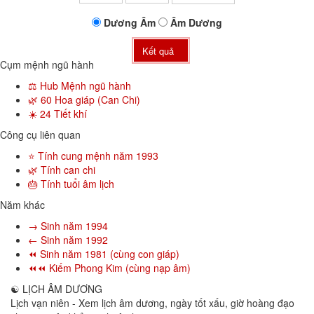
Dương
Âm
Âm
Dương
Kết quả
Cụm mệnh ngũ hành
⚖️ Hub Mệnh ngũ hành
🌿 60 Hoa giáp (Can Chi)
☀️ 24 Tiết khí
Công cụ liên quan
⭐ Tính cung mệnh năm 1993
🌿 Tính can chi
🎂 Tính tuổi âm lịch
Năm khác
→ Sinh năm 1994
← Sinh năm 1992
⏪ Sinh năm 1981 (cùng con giáp)
⏪⏪ Kiếm Phong Kim (cùng nạp âm)
☯
LỊCH ÂM DƯƠNG
Lịch vạn niên - Xem lịch âm dương, ngày tốt xấu, giờ hoàng đạo