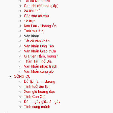
Tất cả kiến thức
Màu hợp
Trắng
Bạc
Xám
Vàng nhạt
Can chi (60 hoa giáp)
24 tiết khí
Hướng hợp
Tây, Tây Bắc
Các sao tốt xấu
12 trực
Hành tương sinh
Thổ (Thổ sinh Kim); Thủy (Kim sinh Thủy)
Kim Lâu - Hoang Ốc
Tuổi mụ là gì
Hành tương khắc
Hỏa (Hỏa khắc Kim); Mộc (Kim khắc Mộc)
Văn khấn
Tất cả văn khấn
Tuổi năm 2026
34 tuổi mụ / 33 tuổi dương - Trưởng thành
Văn khấn Ông Táo
Văn khấn Giao thừa
Gia tiên Rằm, mùng 1
Ý nghĩa nạp âm Kiếm Phong Kim
Thần Tài Thổ Địa
Văn khấn nhập trạch
Người sinh năm
1993
mang nạp âm
Kiếm Phong Kim
- biểu tượng
Văn khấn cúng giỗ
cho
Vàng mũi kiếm
. Đây là một trong các nạp âm thuộc hành
Kim
CÔNG CỤ
trong vòng 60 hoa giáp.
Đổi lịch âm - dương
Tượng trưng cho kim loại, sự cứng cáp, sắc bén, kỷ luật. Người mệnh
Tính tuổi âm lịch
Kim có ý chí, quyết đoán.
Xem giờ hoàng đạo
Tính Can Chi
Tìm hiểu chi tiết nạp âm Kiếm Phong Kim: màu hợp, hướng tốt, năm
Đếm ngày giữa 2 ngày
sinh, tương sinh tương khắc →
Tính cung mệnh
Quan hệ Can × Chi (Kim sinh Thủy):
Chi Kim sinh Can Thủy - môi