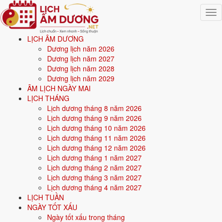
Togg
navig
LỊCH ÂM DƯƠNG
Trang chủ
Dương lịch năm 2026
Mệnh ngũ hành
Dương lịch năm 2027
Sinh năm 1993
Dương lịch năm 2028
Dương lịch năm 2029
⚒️
ÂM LỊCH NGÀY MAI
LỊCH THÁNG
Lịch dương tháng 8 năm 2026
Sinh năm
1993
mệnh gì? Quý Dậu Kiếm Phong Kim -
Lịch dương tháng 9 năm 2026
mệnh Kim
Lịch dương tháng 10 năm 2026
Lịch dương tháng 11 năm 2026
Người sinh năm
1993
là tuổi
Quý Dậu
(con Gà), nạp âm
Kiếm Phong
Lịch dương tháng 12 năm 2026
Kim
-
Vàng mũi kiếm
, mệnh
Kim
. Năm
2026
34 tuổi mụ
(33 tuổi
Lịch dương tháng 1 năm 2027
dương).
Lịch dương tháng 2 năm 2027
Lịch dương tháng 3 năm 2027
Lịch dương tháng 4 năm 2027
Sinh năm
1993
(Quý Dậu, con Gà) thuộc mệnh
Kim
- nạp âm
Kiếm
LỊCH TUẦN
Phong Kim
.
NGÀY TỐT XẤU
Ngày tốt xấu trong tháng
Màu hợp:
Trắng, Bạc, Xám, Vàng nhạt.
Hướng hợp:
Tây, Tây Bắc.