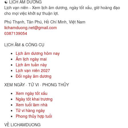
☯
LỊCH ÂM DƯƠNG
Lịch vạn niên - Xem lịch âm dương, ngày tốt xấu, giờ hoàng đạo
cho mọi việc khởi sự thuận lợi.
Phú Thạnh, Tân Phú
,
Hồ Chí Minh
,
Việt Nam
lichamduong.net@gmail.com
0387139054
LỊCH ÂM & CÔNG CỤ
Lịch âm dương hôm nay
Âm lịch ngày mai
Lịch âm tuần này
Lịch vạn niên 2027
Đổi ngày âm dương
XEM NGÀY · TỬ VI · PHONG THỦY
Xem ngày tốt xấu
Ngày tốt khai trương
Xem tuổi làm nhà
Tử vi hàng ngày
Phong thủy hợp tuổi
VỀ LICHAMDUONG