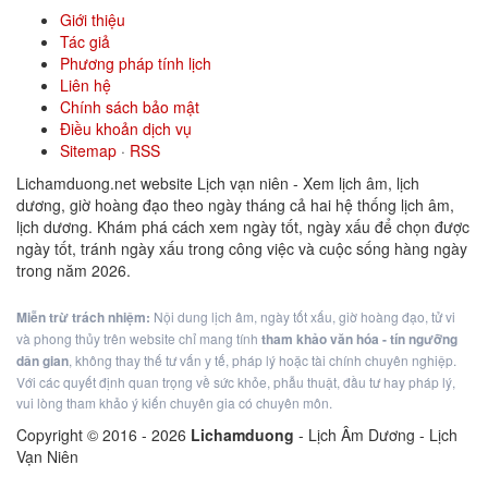
Giới thiệu
Tác giả
Phương pháp tính lịch
Liên hệ
Chính sách bảo mật
Điều khoản dịch vụ
Sitemap
·
RSS
Lichamduong.net website Lịch vạn niên - Xem lịch âm, lịch
dương, giờ hoàng đạo theo ngày tháng cả hai hệ thống lịch âm,
lịch dương. Khám phá cách xem ngày tốt, ngày xấu để chọn được
ngày tốt, tránh ngày xấu trong công việc và cuộc sống hàng ngày
trong năm 2026.
Miễn trừ trách nhiệm:
Nội dung lịch âm, ngày tốt xấu, giờ hoàng đạo, tử vi
và phong thủy trên website chỉ mang tính
tham khảo văn hóa - tín ngưỡng
dân gian
, không thay thế tư vấn y tế, pháp lý hoặc tài chính chuyên nghiệp.
Với các quyết định quan trọng về sức khỏe, phẫu thuật, đầu tư hay pháp lý,
vui lòng tham khảo ý kiến chuyên gia có chuyên môn.
Copyright © 2016 -
2026
Lichamduong
- Lịch Âm Dương - Lịch
Vạn Niên