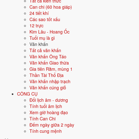
Tất cả kiến thức
Can chi (60 hoa giáp)
Màu hợp
Vàng đất
Nâu
Be
24 tiết khí
Các sao tốt xấu
Hướng hợp
Trung tâm, Tây Nam, Đông Bắc
12 trực
Kim Lâu - Hoang Ốc
Hành tương sinh
Hỏa (Hỏa sinh Thổ); Kim (Thổ sinh Kim)
Tuổi mụ là gì
Văn khấn
Hành tương khắc
Tất cả văn khấn
Mộc (Mộc khắc Thổ); Thủy (Thổ khắc
Văn khấn Ông Táo
Thủy)
Văn khấn Giao thừa
Gia tiên Rằm, mùng 1
Tuổi năm 2026
21 tuổi mụ / 20 tuổi dương - Trưởng thành
Thần Tài Thổ Địa
Văn khấn nhập trạch
Ý nghĩa nạp âm Ốc Thượng Thổ
Văn khấn cúng giỗ
CÔNG CỤ
Người sinh năm
2006
mang nạp âm
Ốc Thượng Thổ
- biểu tượng
Đổi lịch âm - dương
cho
Đất nóc nhà
. Đây là một trong các nạp âm thuộc hành
Thổ
trong
Tính tuổi âm lịch
vòng 60 hoa giáp.
Xem giờ hoàng đạo
Tượng trưng cho đất, sự ổn định, vững chắc. Người mệnh Thổ trung
Tính Can Chi
thực, kiên định, đáng tin.
Đếm ngày giữa 2 ngày
Tính cung mệnh
Tìm hiểu chi tiết nạp âm Ốc Thượng Thổ: màu hợp, hướng tốt, năm
sinh, tương sinh tương khắc →