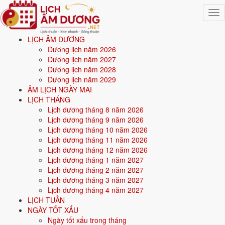
Togg
navig
LỊCH ÂM DƯƠNG
Trang chủ
Dương lịch năm 2026
Mệnh ngũ hành
Dương lịch năm 2027
Sinh năm 2006
Dương lịch năm 2028
Dương lịch năm 2029
⛰️
ÂM LỊCH NGÀY MAI
LỊCH THÁNG
Lịch dương tháng 8 năm 2026
Sinh năm
2006
mệnh gì? Bính Tuất Ốc Thượng Thổ -
Lịch dương tháng 9 năm 2026
mệnh Thổ
Lịch dương tháng 10 năm 2026
Lịch dương tháng 11 năm 2026
Người sinh năm
2006
là tuổi
Bính Tuất
(con Chó), nạp âm
Ốc Thượng
Lịch dương tháng 12 năm 2026
Thổ
-
Đất nóc nhà
, mệnh
Thổ
. Năm
2026
21 tuổi mụ
(20 tuổi dương).
Lịch dương tháng 1 năm 2027
Lịch dương tháng 2 năm 2027
Lịch dương tháng 3 năm 2027
Sinh năm
2006
(Bính Tuất, con Chó) thuộc mệnh
Thổ
- nạp âm
Ốc
Lịch dương tháng 4 năm 2027
Thượng Thổ
.
LỊCH TUẦN
NGÀY TỐT XẤU
Màu hợp:
Vàng đất, Nâu, Be.
Hướng hợp:
Trung tâm, Tây Nam,
Ngày tốt xấu trong tháng
Đông Bắc.