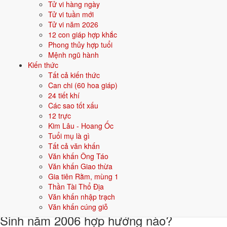
Tử vi hàng ngày
Khi đặt tên cho người sinh năm
2006
mệnh
Thổ
, nên chọn các tên có
Tử vi tuần mới
bộ chữ Hán thuộc hành bản mệnh hoặc hành tương sinh; tránh bộ chữ
Tử vi năm 2026
thuộc hành tương khắc. Dưới đây là gợi ý cho
Nam
:
12 con giáp hợp khắc
Phong thủy hợp tuổi
👦 Nam
👧 Nữ
Mệnh ngũ hành
Kiến thức
Tất cả kiến thức
Gợi ý tên đẹp cho Nam mệnh Thổ:
Can chi (60 hoa giáp)
Sơn Tùng
Đại Phong
Hoàng Sơn
Bảo Trung
Kiên Trung
24 tiết khí
Các sao tốt xấu
Sinh năm 2006 hợp gì - kỵ gì
12 trực
Kim Lâu - Hoang Ốc
Người sinh năm
2006
mệnh
Thổ
hợp các yếu tố thuộc bản mệnh và
Tuổi mụ là gì
tương sinh, kỵ các yếu tố tương khắc. Cụ thể trên 5 phương diện:
Tất cả văn khấn
Văn khấn Ông Táo
Sinh năm 2006 hợp màu gì?
Văn khấn Giao thừa
Gia tiên Rằm, mùng 1
Người mệnh
Thổ
sinh năm 2006 nên ưu tiên các màu thuộc bản mệnh
Thần Tài Thổ Địa
và màu tương sinh:
Vàng đất, Nâu, Be
. Dùng cho quần áo, xe, sơn
Văn khấn nhập trạch
nhà, vật phẩm phong thuỷ.
Văn khấn cúng giỗ
Sinh năm 2006 hợp hướng nào?