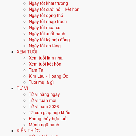
Ngày tốt khai trương
Vận khí khi sinh:
Vận 8 Bát Bạch Thổ (2004-2023) - Tích lũy, bất
Ngày tốt cưới hỏi - kết hôn
động sản.
Ngày tốt động thổ
Ngày tốt nhập trạch
Năm
2026
:
21 tuổi mụ, năm Bính Ngọ - Tam hợp.
Ngày tốt mua xe
Ngày tốt xuất hành
Sinh năm 2006 là tuổi gì, mệnh gì?
Ngày tốt ký hợp đồng
Ngày tốt an táng
Người sinh năm
2006
là tuổi
Bính Tuất
- con Chó, nạp âm
Ốc
XEM TUỔI
Thượng Thổ
, mệnh
Thổ
. Màu hợp gồm Vàng đất, Nâu, Be; hướng
Xem tuổi làm nhà
hợp là Trung tâm, Tây Nam, Đông Bắc. Bảng dưới đây tóm tắt 10 chỉ
Xem tuổi kết hôn
số cốt lõi:
Tam Tai
Kim Lâu - Hoang Ốc
Năm sinh dương
2006
Tuổi mụ là gì
lịch
TỬ VI
Tử vi hàng ngày
Can chi
Bính Tuất
(Dương Hỏa - Thổ)
Tử vi tuần mới
Tử vi năm 2026
Con giáp
Tuất - Con Chó
12 con giáp hợp khắc
Phong thủy hợp tuổi
Nạp âm
Ốc Thượng Thổ
(Đất nóc nhà)
Mệnh ngũ hành
KIẾN THỨC
Mệnh ngũ hành
⛰️
Thổ