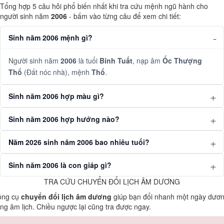
Tổng hợp 5 câu hỏi phổ biến nhất khi tra cứu mệnh ngũ hành cho
người sinh năm
2006
- bấm vào từng câu để xem chi tiết:
Sinh năm 2006 mệnh gì?
Người sinh năm
2006
là tuổi
Bính Tuất
, nạp âm
Ốc Thượng
Thổ
(Đất nóc nhà), mệnh
Thổ
.
Sinh năm 2006 hợp màu gì?
Sinh năm 2006 hợp hướng nào?
Năm 2026 sinh năm 2006 bao nhiêu tuổi?
Sinh năm 2006 là con giáp gì?
TRA CỨU CHUYỂN ĐỔI LỊCH ÂM DƯƠNG
ông cụ
chuyển đổi lịch âm dương
giúp bạn đổi nhanh một ngày dươ
ng âm lịch. Chiều ngược lại cũng tra được ngay.