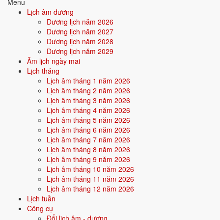
Menu
Lịch âm dương
Quan hệ Can × Chi (Hỏa sinh Thổ):
Can Hỏa sinh Chi Thổ - nội tâm
Dương lịch năm 2026
nuôi dưỡng hành động. Người này có xu hướng âm thầm hy sinh để
Dương lịch năm 2027
người khác/môi trường tỏa sáng.
Dương lịch năm 2028
Dương lịch năm 2029
Điểm mạnh:
Kiên nhẫn, bền bỉ, âm thầm tích lũy, có sức cống
Âm lịch ngày mai
hiến.
Lịch tháng
Lịch âm tháng 1 năm 2026
Điểm cần lưu ý:
Dễ bị bào mòn năng lượng nếu không biết giữ
Lịch âm tháng 2 năm 2026
giới hạn cho bản thân.
Lịch âm tháng 3 năm 2026
Lịch âm tháng 4 năm 2026
Lịch âm tháng 5 năm 2026
Bối cảnh vận khí khi sinh năm 2006
Lịch âm tháng 6 năm 2026
Người sinh năm
2006
rơi vào
Vận 8 - Bát Bạch Thổ
(2004-2023)
Lịch âm tháng 7 năm 2026
trong chu kỳ Tam Nguyên Cửu Vận. Mệnh Thổ sinh trong Vận 8 Bát
Lịch âm tháng 8 năm 2026
Bạch Thổ (Thổ) - đồng hành cộng hưởng, vận khí khi sinh thuận theo
Lịch âm tháng 9 năm 2026
bản mệnh, tiềm năng phát huy mạnh trong thời đại của tích lũy, bất
Lịch âm tháng 10 năm 2026
động sản.
Lịch âm tháng 11 năm 2026
Lịch âm tháng 12 năm 2026
Lịch tuần
Tính chất vận:
Tích lũy, bất động sản - Vận tích trữ tài sản, bất
Công cụ
động sản, đô thị hoá.
Đổi lịch âm - dương