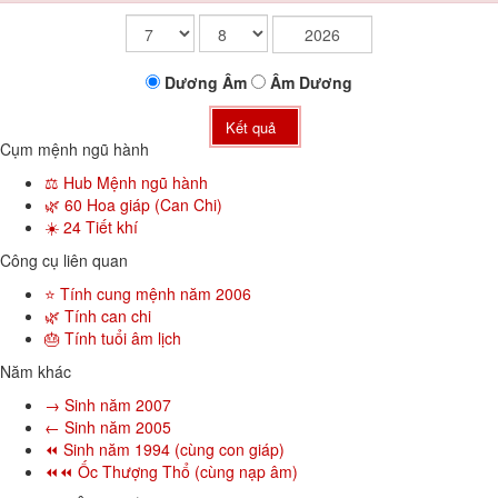
Dương
Âm
Âm
Dương
Kết quả
Cụm mệnh ngũ hành
⚖️ Hub Mệnh ngũ hành
🌿 60 Hoa giáp (Can Chi)
☀️ 24 Tiết khí
Công cụ liên quan
⭐ Tính cung mệnh năm 2006
🌿 Tính can chi
🎂 Tính tuổi âm lịch
Năm khác
→ Sinh năm 2007
← Sinh năm 2005
⏪ Sinh năm 1994 (cùng con giáp)
⏪⏪ Ốc Thượng Thổ (cùng nạp âm)