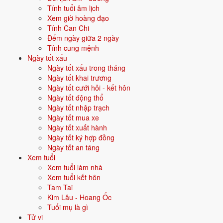
Quan hệ mệnh × vận:
Thổ - Thổ bình hòa.
Tính tuổi âm lịch
Xem giờ hoàng đạo
Tính Can Chi
Vận năm 2026 Bính Ngọ cho người sinh năm 2006
Đếm ngày giữa 2 ngày
Tính cung mệnh
Năm
2026
(Bính Ngọ), người tuổi
Tuất
(sinh năm 2006) ở
tuổi 21
mụ -
Ngày tốt xấu
thuộc nhóm
Trưởng thành
. Quan hệ với Thái Tuế năm xem:
Tam
Ngày tốt xấu trong tháng
hợp
.
Ngày tốt khai trương
Ngày tốt cưới hỏi - kết hôn
Vận thuận lợi - gặp quý nhân, công việc - tài lộc đều thông.
Ngày tốt động thổ
Ngày tốt nhập trạch
Ngày tốt mua xe
Năm 2026 người sinh năm 2006 nên tập trung gì?
Ngày tốt xuất hành
Ngày tốt ký hợp đồng
Ở độ tuổi
20 (Trưởng thành)
, người sinh năm 2006 nên ưu tiên các
Ngày tốt an táng
chủ đề sau:
Xem tuổi
Xem tuổi làm nhà
Tình duyên - kết hôn
Sự nghiệp
Xem tuổi kết hôn
Tam Tai
Mua nhà - mua xe
Đầu tư
Kim Lâu - Hoang Ốc
Tuổi mụ là gì
Đặt tên cho người sinh năm 2006 mệnh Thổ
Tử vi