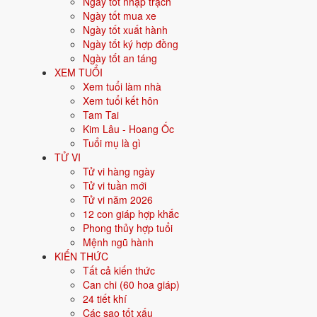
Ngày tốt nhập trạch
Người sinh năm
2017
là tuổi
Đinh Dậu
- con Gà, nạp âm
Sơn Hạ 
Ngày tốt mua xe
Ngày tốt xuất hành
Năm sinh dương lịch
Ngày tốt ký hợp đồng
Ngày tốt an táng
Can chi
XEM TUỔI
Xem tuổi làm nhà
Con giáp
Xem tuổi kết hôn
Tam Tai
Nạp âm
Kim Lâu - Hoang Ốc
Tuổi mụ là gì
Mệnh ngũ hành
TỬ VI
Tử vi hàng ngày
Màu hợp
Tử vi tuần mới
Tử vi năm 2026
Hướng hợp
12 con giáp hợp khắc
Phong thủy hợp tuổi
Hành tương sinh
Mệnh ngũ hành
KIẾN THỨC
Hành tương khắc
Tất cả kiến thức
Can chi (60 hoa giáp)
Tuổi năm 2026
24 tiết khí
Các sao tốt xấu