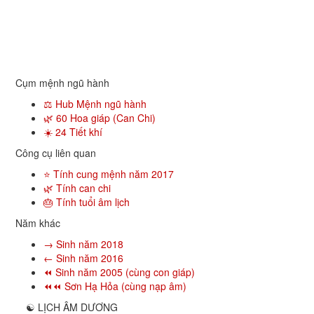
Cụm mệnh ngũ hành
⚖️ Hub Mệnh ngũ hành
🌿 60 Hoa giáp (Can Chi)
☀️ 24 Tiết khí
Công cụ liên quan
⭐ Tính cung mệnh năm 2017
🌿 Tính can chi
🎂 Tính tuổi âm lịch
Năm khác
→ Sinh năm 2018
← Sinh năm 2016
⏪ Sinh năm 2005 (cùng con giáp)
⏪⏪ Sơn Hạ Hỏa (cùng nạp âm)
☯
LỊCH ÂM DƯƠNG