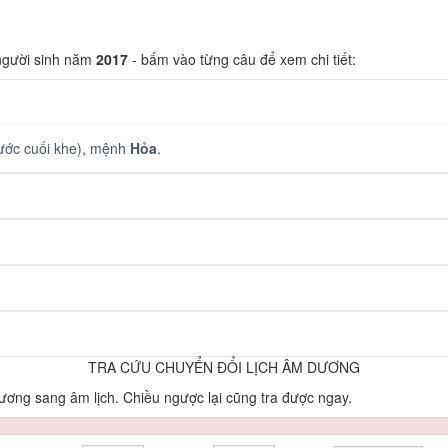
 người sinh năm
2017
- bấm vào từng câu để xem chi tiết:
ớc cuối khe), mệnh
Hỏa
.
TRA CỨU CHUYỂN ĐỔI LỊCH ÂM DƯƠNG
ơng sang âm lịch. Chiều ngược lại cũng tra được ngay.