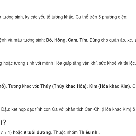
tương sinh, kỵ các yếu tố tương khắc. Cụ thể trên 5 phương diện:
ệnh và màu tương sinh:
Đỏ, Hồng, Cam, Tím
. Dùng cho quần áo, xe, 
 hoặc tương sinh với mệnh Hỏa giúp tăng vận khí, sức khoẻ và tài lộc.
hổ)
. Tương khắc với:
Thủy (Thủy khắc Hỏa); Kim (Hỏa khắc Kim)
. C
i Dậu: kết hợp đặc tính con Gà với phân tích Can-Chi (Hỏa khắc Kim) ở
i?
17 + 1) hoặc
9 tuổi dương
. Thuộc nhóm
Thiếu nhi
.