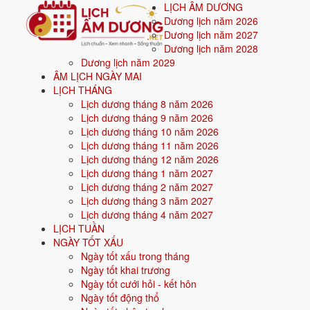
LỊCH ÂM DƯƠNG
Dương lịch năm 2026
Dương lịch năm 2027
Dương lịch năm 2028
Dương lịch năm 2029
Trang chủ
ÂM LỊCH NGÀY MAI
Mệnh ngũ hành
LỊCH THÁNG
Sinh năm 2017
Lịch dương tháng 8 năm 2026
Lịch dương tháng 9 năm 2026
🔥
Sinh năm
2017
mệnh gì? Đinh Dậu
Lịch dương tháng 10 năm 2026
Lịch dương tháng 11 năm 2026
Người sinh năm
2017
là tuổi
Đinh Dậu
(con Gà), n
Lịch dương tháng 12 năm 2026
Lịch dương tháng 1 năm 2027
Lịch dương tháng 2 năm 2027
Sinh năm
2017
(Đinh Dậu, con Gà) thuộc mệnh
Hỏa
- nạp âm
Sơn H
Lịch dương tháng 3 năm 2027
Màu hợp:
Đỏ, Hồng, Cam, Tím.
Hướng hợp:
Nam.
Lịch dương tháng 4 năm 2027
LỊCH TUẦN
Vận khí khi sinh:
Vận 8 Bát Bạch Thổ (2004-2023) - Tích lũy, bất độ
NGÀY TỐT XẤU
Năm
2026
:
10 tuổi mụ, năm Bính Ngọ - Bình hoà với Thái Tuế.
Ngày tốt xấu trong tháng
Ngày tốt khai trương
Ngày tốt cưới hỏi - kết hôn
Sinh năm 2017 là tuổi gì, mệnh gì?
Ngày tốt động thổ