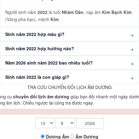
Người sinh năm
2022
là tuổi
Nhâm Dần
, nạp âm
Kim Bạch Kim
(Vàng pha bạc), mệnh
Kim
.
Sinh năm 2022 hợp màu gì?
Sinh năm 2022 hợp hướng nào?
Năm 2026 sinh năm 2022 bao nhiêu tuổi?
Sinh năm 2022 là con giáp gì?
TRA CỨU CHUYỂN ĐỔI LỊCH ÂM DƯƠNG
ông cụ
chuyển đổi lịch âm dương
giúp bạn đổi nhanh một ngày dươ
ng âm lịch. Chiều ngược lại cũng tra được ngay.
Dương
Âm
Âm
Dương