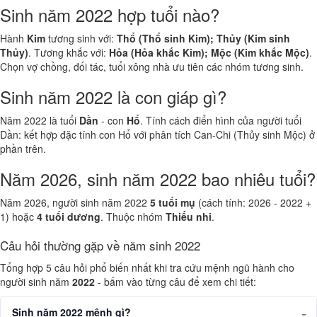
Sinh năm 2022 hợp tuổi nào?
Hành
Kim
tương sinh với:
Thổ (Thổ sinh Kim); Thủy (Kim sinh
Thủy)
. Tương khắc với:
Hỏa (Hỏa khắc Kim); Mộc (Kim khắc Mộc)
.
Chọn vợ chồng, đối tác, tuổi xông nhà ưu tiên các nhóm tương sinh.
Sinh năm 2022 là con giáp gì?
Năm 2022 là tuổi
Dần
- con
Hổ
. Tính cách điển hình của người tuổi
Dần: kết hợp đặc tính con Hổ với phân tích Can-Chi (Thủy sinh Mộc) ở
phần trên.
Năm 2026, sinh năm 2022 bao nhiêu tuổi?
Năm 2026, người sinh năm 2022
5 tuổi mụ
(cách tính: 2026 - 2022 +
1) hoặc
4 tuổi dương
. Thuộc nhóm
Thiếu nhi
.
Câu hỏi thường gặp về năm sinh 2022
Tổng hợp 5 câu hỏi phổ biến nhất khi tra cứu mệnh ngũ hành cho
người sinh năm
2022
- bấm vào từng câu để xem chi tiết:
Sinh năm 2022 mệnh gì?