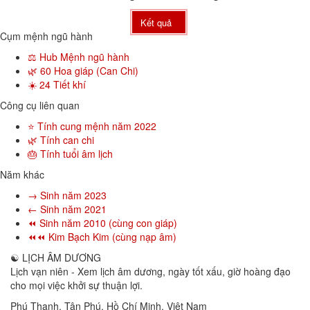
Kết quả
Cụm mệnh ngũ hành
⚖️ Hub Mệnh ngũ hành
🌿 60 Hoa giáp (Can Chi)
☀️ 24 Tiết khí
Công cụ liên quan
⭐ Tính cung mệnh năm 2022
🌿 Tính can chi
🎂 Tính tuổi âm lịch
Năm khác
→ Sinh năm 2023
← Sinh năm 2021
⏪ Sinh năm 2010 (cùng con giáp)
⏪⏪ Kim Bạch Kim (cùng nạp âm)
☯
LỊCH ÂM DƯƠNG
Lịch vạn niên - Xem lịch âm dương, ngày tốt xấu, giờ hoàng đạo
cho mọi việc khởi sự thuận lợi.
Phú Thạnh, Tân Phú
,
Hồ Chí Minh
,
Việt Nam