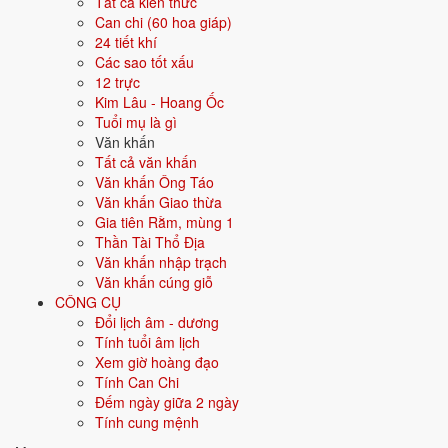
Tất cả kiến thức
Can chi (60 hoa giáp)
Hướng hợp
Tây, Tây Bắc
24 tiết khí
Các sao tốt xấu
Hành tương sinh
Thổ (Thổ sinh Kim); Thủy (Kim sinh Thủy)
12 trực
Kim Lâu - Hoang Ốc
Hành tương khắc
Hỏa (Hỏa khắc Kim); Mộc (Kim khắc Mộc)
Tuổi mụ là gì
Văn khấn
Tuổi năm 2026
5 tuổi mụ / 4 tuổi dương - Thiếu nhi
Tất cả văn khấn
Văn khấn Ông Táo
Văn khấn Giao thừa
Ý nghĩa nạp âm Kim Bạch Kim
Gia tiên Rằm, mùng 1
Thần Tài Thổ Địa
Người sinh năm
2022
mang nạp âm
Kim Bạch Kim
- biểu tượng cho
Văn khấn nhập trạch
Vàng pha bạc
. Đây là một trong các nạp âm thuộc hành
Kim
trong
Văn khấn cúng giỗ
vòng 60 hoa giáp.
CÔNG CỤ
Tượng trưng cho kim loại, sự cứng cáp, sắc bén, kỷ luật. Người mệnh
Đổi lịch âm - dương
Kim có ý chí, quyết đoán.
Tính tuổi âm lịch
Xem giờ hoàng đạo
Tìm hiểu chi tiết nạp âm Kim Bạch Kim: màu hợp, hướng tốt, năm sinh,
Tính Can Chi
tương sinh tương khắc →
Đếm ngày giữa 2 ngày
Quan hệ Can × Chi (Thủy sinh Mộc):
Can Thủy sinh Chi Mộc - nội
Tính cung mệnh
tâm nuôi dưỡng hành động. Người này có xu hướng âm thầm hy sinh