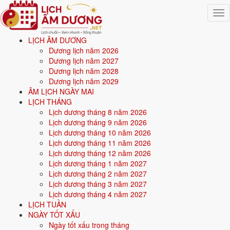
Togg
navig
LỊCH ÂM DƯƠNG
Trang chủ
Dương lịch năm 2026
Mệnh ngũ hành
Dương lịch năm 2027
Sinh năm 2022
Dương lịch năm 2028
Dương lịch năm 2029
⚒️
ÂM LỊCH NGÀY MAI
LỊCH THÁNG
Lịch dương tháng 8 năm 2026
Sinh năm
2022
mệnh gì? Nhâm Dần Kim Bạch Kim -
Lịch dương tháng 9 năm 2026
mệnh Kim
Lịch dương tháng 10 năm 2026
Lịch dương tháng 11 năm 2026
Người sinh năm
2022
là tuổi
Nhâm Dần
(con Hổ), nạp âm
Kim Bạch
Lịch dương tháng 12 năm 2026
Kim
-
Vàng pha bạc
, mệnh
Kim
. Năm
2026
5 tuổi mụ
(4 tuổi dương).
Lịch dương tháng 1 năm 2027
Lịch dương tháng 2 năm 2027
Lịch dương tháng 3 năm 2027
Sinh năm
2022
(Nhâm Dần, con Hổ) thuộc mệnh
Kim
- nạp âm
Kim
Lịch dương tháng 4 năm 2027
Bạch Kim
.
LỊCH TUẦN
NGÀY TỐT XẤU
Màu hợp:
Trắng, Bạc, Xám, Vàng nhạt.
Hướng hợp:
Tây, Tây Bắc.
Ngày tốt xấu trong tháng
Vận khí khi sinh:
Vận 8 Bát Bạch Thổ (2004-2023) - Tích lũy, bất