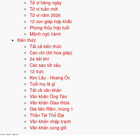
Tử vi hàng ngày
👦 Nam
👧 Nữ
Tử vi tuần mới
Tử vi năm 2026
Gợi ý tên đẹp cho Nam mệnh Kim:
12 con giáp hợp khắc
Phong thủy hợp tuổi
Minh Kiếm
Quang Kim
Sinh Kim
Hùng Phong
Bảo Kim
Mệnh ngũ hành
Kiến thức
Sinh năm 2022 hợp gì - kỵ gì
Tất cả kiến thức
Can chi (60 hoa giáp)
Người sinh năm
2022
mệnh
Kim
hợp các yếu tố thuộc bản mệnh và
24 tiết khí
tương sinh, kỵ các yếu tố tương khắc. Cụ thể trên 5 phương diện:
Các sao tốt xấu
12 trực
Sinh năm 2022 hợp màu gì?
Kim Lâu - Hoang Ốc
Tuổi mụ là gì
Người mệnh
Kim
sinh năm 2022 nên ưu tiên các màu thuộc bản mệnh
Tất cả văn khấn
và màu tương sinh:
Trắng, Bạc, Xám, Vàng nhạt
. Dùng cho quần áo,
Văn khấn Ông Táo
xe, sơn nhà, vật phẩm phong thuỷ.
Văn khấn Giao thừa
Sinh năm 2022 hợp hướng nào?
Gia tiên Rằm, mùng 1
Thần Tài Thổ Địa
Hướng tốt:
Tây, Tây Bắc
. Đặt bàn thờ, hướng giường, hướng cửa
Văn khấn nhập trạch
chính trùng hoặc tương sinh với mệnh Kim giúp tăng vận khí, sức khoẻ
Văn khấn cúng giỗ
và tài lộc.