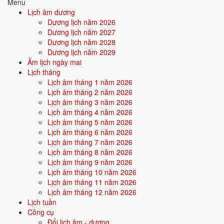
Menu
để người khác/môi trường tỏa sáng.
Lịch âm dương
Dương lịch năm 2026
Điểm mạnh:
Kiên nhẫn, bền bỉ, âm thầm tích lũy, có sức cống
Dương lịch năm 2027
hiến.
Dương lịch năm 2028
Dương lịch năm 2029
Điểm cần lưu ý:
Dễ bị bào mòn năng lượng nếu không biết giữ
Âm lịch ngày mai
giới hạn cho bản thân.
Lịch tháng
Lịch âm tháng 1 năm 2026
Lịch âm tháng 2 năm 2026
Bối cảnh vận khí khi sinh năm 2022
Lịch âm tháng 3 năm 2026
Người sinh năm
2022
rơi vào
Vận 8 - Bát Bạch Thổ
(2004-2023)
Lịch âm tháng 4 năm 2026
trong chu kỳ Tam Nguyên Cửu Vận. Mệnh Kim sinh trong Vận 8 Bát
Lịch âm tháng 5 năm 2026
Bạch Thổ (Thổ) - thổ sinh kim: vận khí hỗ trợ bản mệnh, người này
Lịch âm tháng 6 năm 2026
được thời đại nuôi dưỡng và tỏa sáng trong các lĩnh vực tích lũy, bất
Lịch âm tháng 7 năm 2026
động sản.
Lịch âm tháng 8 năm 2026
Lịch âm tháng 9 năm 2026
Lịch âm tháng 10 năm 2026
Tính chất vận:
Tích lũy, bất động sản - Vận tích trữ tài sản, bất
Lịch âm tháng 11 năm 2026
động sản, đô thị hoá.
Lịch âm tháng 12 năm 2026
Quan hệ mệnh × vận:
Thổ sinh Kim.
Lịch tuần
Công cụ
Đổi lịch âm - dương