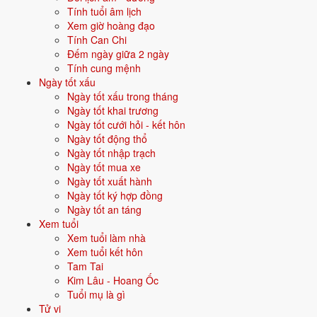
Vận năm 2026 Bính Ngọ cho người sinh năm 2022
Tính tuổi âm lịch
Xem giờ hoàng đạo
Năm
2026
(Bính Ngọ), người tuổi
Dần
(sinh năm 2022) ở
tuổi 5
mụ -
Tính Can Chi
thuộc nhóm
Thiếu nhi
. Quan hệ với Thái Tuế năm xem:
Tam hợp
.
Đếm ngày giữa 2 ngày
Tính cung mệnh
Vận thuận lợi - gặp quý nhân, công việc - tài lộc đều thông.
Ngày tốt xấu
Ngày tốt xấu trong tháng
Ngày tốt khai trương
Năm 2026 người sinh năm 2022 nên tập trung gì?
Ngày tốt cưới hỏi - kết hôn
Ở độ tuổi
4 (Thiếu nhi)
, người sinh năm 2022 nên ưu tiên các chủ đề
Ngày tốt động thổ
sau:
Ngày tốt nhập trạch
Ngày tốt mua xe
Học hành
Năng khiếu nổi bật
Ngày tốt xuất hành
Ngày tốt ký hợp đồng
Ngày tốt an táng
Cấp học hiện tại
Định hướng phát triển
Xem tuổi
Xem tuổi làm nhà
Đặt tên cho người sinh năm 2022 mệnh Kim
Xem tuổi kết hôn
Tam Tai
Khi đặt tên cho người sinh năm
2022
mệnh
Kim
, nên chọn các tên có
Kim Lâu - Hoang Ốc
bộ chữ Hán thuộc hành bản mệnh hoặc hành tương sinh; tránh bộ chữ
Tuổi mụ là gì
thuộc hành tương khắc. Dưới đây là gợi ý cho
Nam
:
Tử vi