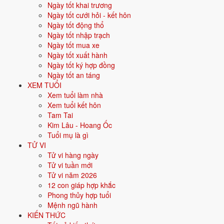
Ngày tốt khai trương
động sản.
Ngày tốt cưới hỏi - kết hôn
Năm
2026
:
5 tuổi mụ, năm Bính Ngọ - Tam hợp.
Ngày tốt động thổ
Ngày tốt nhập trạch
Ngày tốt mua xe
Sinh năm 2022 là tuổi gì, mệnh gì?
Ngày tốt xuất hành
Ngày tốt ký hợp đồng
Người sinh năm
2022
là tuổi
Nhâm Dần
- con Hổ, nạp âm
Kim Bạch
Ngày tốt an táng
Kim
, mệnh
Kim
. Màu hợp gồm Trắng, Bạc, Xám, Vàng nhạt; hướng
XEM TUỔI
hợp là Tây, Tây Bắc. Bảng dưới đây tóm tắt 10 chỉ số cốt lõi:
Xem tuổi làm nhà
Xem tuổi kết hôn
Năm sinh dương
2022
Tam Tai
lịch
Kim Lâu - Hoang Ốc
Tuổi mụ là gì
Can chi
Nhâm Dần
(Dương Thủy - Mộc)
TỬ VI
Tử vi hàng ngày
Con giáp
Dần - Con Hổ
Tử vi tuần mới
Tử vi năm 2026
Nạp âm
Kim Bạch Kim
(Vàng pha bạc)
12 con giáp hợp khắc
Phong thủy hợp tuổi
Mệnh ngũ hành
⚒️
Kim
Mệnh ngũ hành
KIẾN THỨC
Màu hợp
Trắng
Bạc
Xám
Vàng nhạt