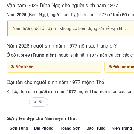
Vận năm 2026 Bính Ngọ cho người sinh năm 1977
Năm
2026
(Bính Ngọ), người tuổi
Tỵ
(sinh năm 1977) ở
tuổi 50
mụ 
Năm tương đối ổn định - không có biến động lớn về vận khí.
Năm 2026 người sinh năm 1977 nên tập trung gì?
Ở độ tuổi
49 (Trung niên)
, người sinh năm 1977 nên ưu tiên các c
Sức khỏe
Đầu tư tru
Đặt tên cho người sinh năm 1977 mệnh Thổ
Khi đặt tên cho người sinh năm
1977
mệnh
Thổ
, nên chọn các tên
👦 Nam
👧 Nữ
Gợi ý tên đẹp cho Nam mệnh Thổ:
Sơn Tùng
Đại Phong
Hoàng Sơn
Bảo Trung
Kiên Trung