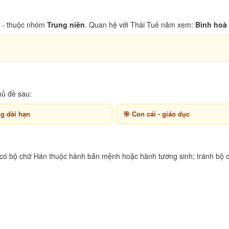
- thuộc nhóm
Trung niên
. Quan hệ với Thái Tuế năm xem:
Bình hoà 
hủ đề sau:
ng dài hạn
Con cái - giáo dục
 có bộ chữ Hán thuộc hành bản mệnh hoặc hành tương sinh; tránh bộ c