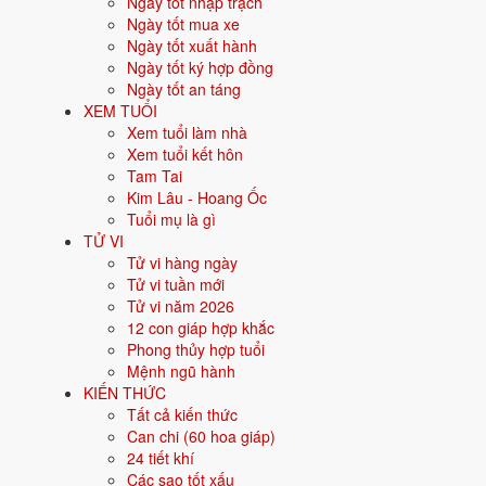
Ngày tốt nhập trạch
Người sinh năm
1977
là tuổi
Đinh Tỵ
- con Rắn, nạp âm
Sa Trung
Ngày tốt mua xe
Ngày tốt xuất hành
Năm sinh dương lịch
Ngày tốt ký hợp đồng
Ngày tốt an táng
Can chi
XEM TUỔI
Xem tuổi làm nhà
Con giáp
Xem tuổi kết hôn
Tam Tai
Nạp âm
Kim Lâu - Hoang Ốc
Tuổi mụ là gì
Mệnh ngũ hành
TỬ VI
Tử vi hàng ngày
Màu hợp
Tử vi tuần mới
Tử vi năm 2026
Hướng hợp
12 con giáp hợp khắc
Phong thủy hợp tuổi
Hành tương sinh
Mệnh ngũ hành
KIẾN THỨC
Hành tương khắc
Tất cả kiến thức
Can chi (60 hoa giáp)
Tuổi năm 2026
24 tiết khí
Các sao tốt xấu