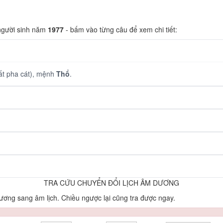
 người sinh năm
1977
- bấm vào từng câu để xem chi tiết:
t pha cát), mệnh
Thổ
.
TRA CỨU CHUYỂN ĐỔI LỊCH ÂM DƯƠNG
ơng sang âm lịch. Chiều ngược lại cũng tra được ngay.