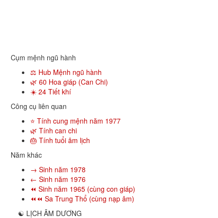
Cụm mệnh ngũ hành
⚖️ Hub Mệnh ngũ hành
🌿 60 Hoa giáp (Can Chi)
☀️ 24 Tiết khí
Công cụ liên quan
⭐ Tính cung mệnh năm 1977
🌿 Tính can chi
🎂 Tính tuổi âm lịch
Năm khác
→ Sinh năm 1978
← Sinh năm 1976
⏪ Sinh năm 1965 (cùng con giáp)
⏪⏪ Sa Trung Thổ (cùng nạp âm)
☯
LỊCH ÂM DƯƠNG