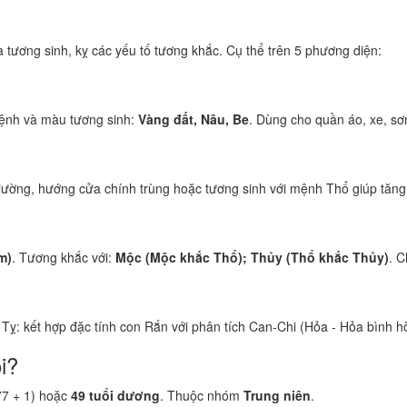
tương sinh, kỵ các yếu tố tương khắc. Cụ thể trên 5 phương diện:
ệnh và màu tương sinh:
Vàng đất, Nâu, Be
. Dùng cho quần áo, xe, sơ
iường, hướng cửa chính trùng hoặc tương sinh với mệnh Thổ giúp tăng v
m)
. Tương khắc với:
Mộc (Mộc khắc Thổ); Thủy (Thổ khắc Thủy)
. C
i Tỵ: kết hợp đặc tính con Rắn với phân tích Can-Chi (Hỏa - Hỏa bình h
i?
77 + 1) hoặc
49 tuổi dương
. Thuộc nhóm
Trung niên
.