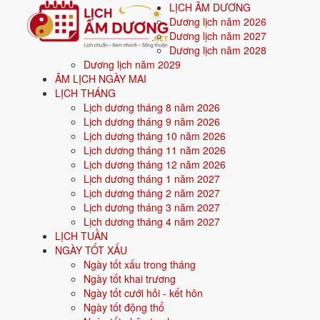
LỊCH ÂM DƯƠNG
Dương lịch năm 2026
Dương lịch năm 2027
Dương lịch năm 2028
Dương lịch năm 2029
Trang chủ
ÂM LỊCH NGÀY MAI
Mệnh ngũ hành
LỊCH THÁNG
Sinh năm 1977
Lịch dương tháng 8 năm 2026
Lịch dương tháng 9 năm 2026
⛰️
Sinh năm
1977
mệnh gì? Đinh Tỵ S
Lịch dương tháng 10 năm 2026
Lịch dương tháng 11 năm 2026
Người sinh năm
1977
là tuổi
Đinh Tỵ
(con Rắn), n
Lịch dương tháng 12 năm 2026
Lịch dương tháng 1 năm 2027
Lịch dương tháng 2 năm 2027
Sinh năm
1977
(Đinh Tỵ, con Rắn) thuộc mệnh
Thổ
- nạp âm
Sa Tru
Lịch dương tháng 3 năm 2027
Màu hợp:
Vàng đất, Nâu, Be.
Hướng hợp:
Trung tâm, Tây Nam, Đôn
Lịch dương tháng 4 năm 2027
LỊCH TUẦN
Vận khí khi sinh:
Vận 6 Lục Bạch Kim (1964-1983) - Quyền lực, công
NGÀY TỐT XẤU
Năm
2026
:
50 tuổi mụ, năm Bính Ngọ - Bình hoà với Thái Tuế.
Ngày tốt xấu trong tháng
Ngày tốt khai trương
Ngày tốt cưới hỏi - kết hôn
Sinh năm 1977 là tuổi gì, mệnh gì?
Ngày tốt động thổ