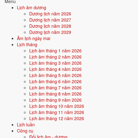
Menu
trường hỗ trợ bản thân. Người này dễ nhận được sự giúp đỡ từ ngoài,
Lịch âm dương
gặp quý nhân.
Dương lịch năm 2026
Dương lịch năm 2027
Điểm mạnh:
May mắn, được nâng đỡ, dễ thành công nhờ thiên
Dương lịch năm 2028
thời địa lợi.
Dương lịch năm 2029
Âm lịch ngày mai
Điểm cần lưu ý:
Có thể bị phụ thuộc hoặc ỷ lại khi quá nhiều
Lịch tháng
thuận lợi.
Lịch âm tháng 1 năm 2026
Lịch âm tháng 2 năm 2026
Lịch âm tháng 3 năm 2026
Bối cảnh vận khí khi sinh năm 1993
Lịch âm tháng 4 năm 2026
Người sinh năm
1993
rơi vào
Vận 7 - Thất Xích Kim
(1984-2003)
Lịch âm tháng 5 năm 2026
trong chu kỳ Tam Nguyên Cửu Vận. Mệnh Kim sinh trong Vận 7 Thất
Lịch âm tháng 6 năm 2026
Xích Kim (Kim) - đồng hành cộng hưởng, vận khí khi sinh thuận theo
Lịch âm tháng 7 năm 2026
bản mệnh, tiềm năng phát huy mạnh trong thời đại của tài chính, giao
Lịch âm tháng 8 năm 2026
thương.
Lịch âm tháng 9 năm 2026
Lịch âm tháng 10 năm 2026
Lịch âm tháng 11 năm 2026
Tính chất vận:
Tài chính, giao thương - Vận mở cửa kinh tế - thị
Lịch âm tháng 12 năm 2026
trường, doanh nhân, dotcom.
Lịch tuần
Quan hệ mệnh × vận:
Kim - Kim bình hòa.
Công cụ
Đổi lịch âm - dương