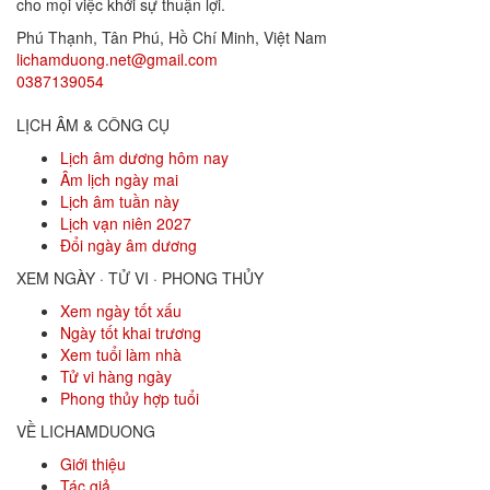
cho mọi việc khởi sự thuận lợi.
Phú Thạnh, Tân Phú
,
Hồ Chí Minh
,
Việt Nam
lichamduong.net@gmail.com
0387139054
LỊCH ÂM & CÔNG CỤ
Lịch âm dương hôm nay
Âm lịch ngày mai
Lịch âm tuần này
Lịch vạn niên 2027
Đổi ngày âm dương
XEM NGÀY · TỬ VI · PHONG THỦY
Xem ngày tốt xấu
Ngày tốt khai trương
Xem tuổi làm nhà
Tử vi hàng ngày
Phong thủy hợp tuổi
VỀ LICHAMDUONG
Giới thiệu
Tác giả