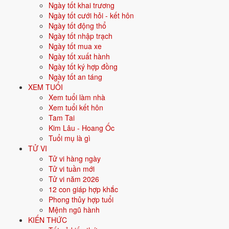
Ngày tốt khai trương
Vận khí khi sinh:
Vận 7 Thất Xích Kim (1984-2003) - Tài chính, giao
Ngày tốt cưới hỏi - kết hôn
thương.
Ngày tốt động thổ
Năm
2026
:
34 tuổi mụ, năm Bính Ngọ - Bình hoà với Thái Tuế.
Ngày tốt nhập trạch
Ngày tốt mua xe
Ngày tốt xuất hành
Sinh năm 1993 là tuổi gì, mệnh gì?
Ngày tốt ký hợp đồng
Ngày tốt an táng
Người sinh năm
1993
là tuổi
Quý Dậu
- con Gà, nạp âm
Kiếm Phong
XEM TUỔI
Kim
, mệnh
Kim
. Màu hợp gồm Trắng, Bạc, Xám, Vàng nhạt; hướng
Xem tuổi làm nhà
hợp là Tây, Tây Bắc. Bảng dưới đây tóm tắt 10 chỉ số cốt lõi:
Xem tuổi kết hôn
Tam Tai
Năm sinh dương
1993
Kim Lâu - Hoang Ốc
lịch
Tuổi mụ là gì
TỬ VI
Can chi
Quý Dậu
(Âm Thủy - Kim)
Tử vi hàng ngày
Tử vi tuần mới
Con giáp
Dậu - Con Gà
Tử vi năm 2026
12 con giáp hợp khắc
Nạp âm
Kiếm Phong Kim
(Vàng mũi kiếm)
Phong thủy hợp tuổi
Mệnh ngũ hành
Mệnh ngũ hành
⚒️
Kim
KIẾN THỨC