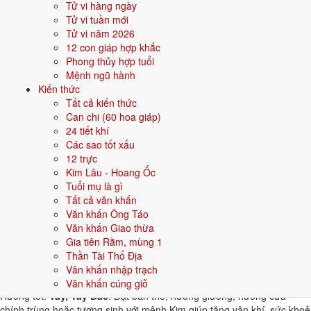
Tử vi hàng ngày
thuộc hành tương khắc. Dưới đây là gợi ý cho
Nam
:
Tử vi tuần mới
Tử vi năm 2026
👦 Nam
👧 Nữ
12 con giáp hợp khắc
Phong thủy hợp tuổi
Gợi ý tên đẹp cho Nam mệnh Kim:
Mệnh ngũ hành
Kiến thức
Minh Kiếm
Quang Kim
Sinh Kim
Hùng Phong
Bảo Kim
Tất cả kiến thức
Can chi (60 hoa giáp)
Sinh năm 1993 hợp gì - kỵ gì
24 tiết khí
Các sao tốt xấu
Người sinh năm
1993
mệnh
Kim
hợp các yếu tố thuộc bản mệnh và
12 trực
tương sinh, kỵ các yếu tố tương khắc. Cụ thể trên 5 phương diện:
Kim Lâu - Hoang Ốc
Tuổi mụ là gì
Sinh năm 1993 hợp màu gì?
Tất cả văn khấn
Văn khấn Ông Táo
Người mệnh
Kim
sinh năm 1993 nên ưu tiên các màu thuộc bản mệnh
Văn khấn Giao thừa
và màu tương sinh:
Trắng, Bạc, Xám, Vàng nhạt
. Dùng cho quần áo,
Gia tiên Rằm, mùng 1
xe, sơn nhà, vật phẩm phong thuỷ.
Thần Tài Thổ Địa
Sinh năm 1993 hợp hướng nào?
Văn khấn nhập trạch
Văn khấn cúng giỗ
Hướng tốt:
Tây, Tây Bắc
. Đặt bàn thờ, hướng giường, hướng cửa
chính trùng hoặc tương sinh với mệnh Kim giúp tăng vận khí, sức khoẻ