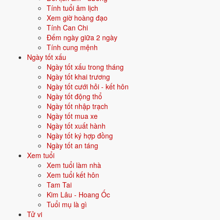
Tính tuổi âm lịch
Vận năm 2026 Bính Ngọ cho người sinh năm 1993
Xem giờ hoàng đạo
Tính Can Chi
Năm
2026
(Bính Ngọ), người tuổi
Dậu
(sinh năm 1993) ở
tuổi 34
mụ -
Đếm ngày giữa 2 ngày
thuộc nhóm
Trưởng thành
. Quan hệ với Thái Tuế năm xem:
Bình
Tính cung mệnh
hoà với Thái Tuế
.
Ngày tốt xấu
Ngày tốt xấu trong tháng
Năm tương đối ổn định - không có biến động lớn về vận khí.
Ngày tốt khai trương
Ngày tốt cưới hỏi - kết hôn
Ngày tốt động thổ
Năm 2026 người sinh năm 1993 nên tập trung gì?
Ngày tốt nhập trạch
Ở độ tuổi
33 (Trưởng thành)
, người sinh năm 1993 nên ưu tiên các
Ngày tốt mua xe
chủ đề sau:
Ngày tốt xuất hành
Ngày tốt ký hợp đồng
Tình duyên - kết hôn
Sự nghiệp
Ngày tốt an táng
Xem tuổi
Xem tuổi làm nhà
Mua nhà - mua xe
Đầu tư
Xem tuổi kết hôn
Tam Tai
Đặt tên cho người sinh năm 1993 mệnh Kim
Kim Lâu - Hoang Ốc
Tuổi mụ là gì
Khi đặt tên cho người sinh năm
1993
mệnh
Kim
, nên chọn các tên có
Tử vi
bộ chữ Hán thuộc hành bản mệnh hoặc hành tương sinh; tránh bộ chữ