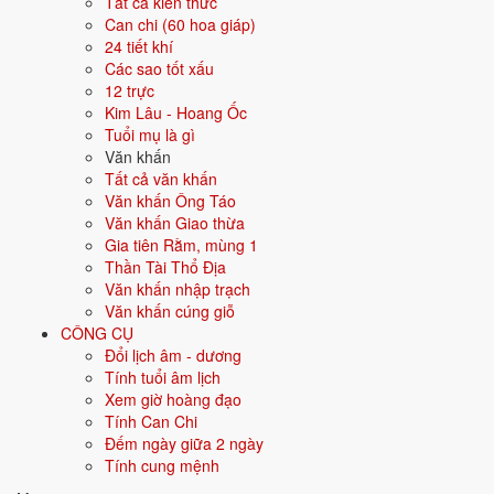
Tất cả kiến thức
Màu hợp
Trắng
Bạc
Xám
Vàng nhạt
Can chi (60 hoa giáp)
24 tiết khí
Hướng hợp
Tây, Tây Bắc
Các sao tốt xấu
12 trực
Hành tương sinh
Thổ (Thổ sinh Kim); Thủy (Kim sinh Thủy)
Kim Lâu - Hoang Ốc
Tuổi mụ là gì
Hành tương khắc
Hỏa (Hỏa khắc Kim); Mộc (Kim khắc Mộc)
Văn khấn
Tất cả văn khấn
Tuổi năm 2026
34 tuổi mụ / 33 tuổi dương - Trưởng thành
Văn khấn Ông Táo
Văn khấn Giao thừa
Gia tiên Rằm, mùng 1
Ý nghĩa nạp âm Kiếm Phong Kim
Thần Tài Thổ Địa
Văn khấn nhập trạch
Người sinh năm
1993
mang nạp âm
Kiếm Phong Kim
- biểu tượng
Văn khấn cúng giỗ
cho
Vàng mũi kiếm
. Đây là một trong các nạp âm thuộc hành
Kim
CÔNG CỤ
trong vòng 60 hoa giáp.
Đổi lịch âm - dương
Tượng trưng cho kim loại, sự cứng cáp, sắc bén, kỷ luật. Người mệnh
Tính tuổi âm lịch
Kim có ý chí, quyết đoán.
Xem giờ hoàng đạo
Tính Can Chi
Tìm hiểu chi tiết nạp âm Kiếm Phong Kim: màu hợp, hướng tốt, năm
Đếm ngày giữa 2 ngày
sinh, tương sinh tương khắc →
Tính cung mệnh
Quan hệ Can × Chi (Kim sinh Thủy):
Chi Kim sinh Can Thủy - môi