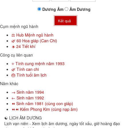
Dương
Âm
Âm
Dương
Kết quả
Cụm mệnh ngũ hành
⚖️ Hub Mệnh ngũ hành
🌿 60 Hoa giáp (Can Chi)
☀️ 24 Tiết khí
Công cụ liên quan
⭐ Tính cung mệnh năm 1993
🌿 Tính can chi
🎂 Tính tuổi âm lịch
Năm khác
→ Sinh năm 1994
← Sinh năm 1992
⏪ Sinh năm 1981 (cùng con giáp)
⏪⏪ Kiếm Phong Kim (cùng nạp âm)
☯
LỊCH ÂM DƯƠNG
Lịch vạn niên - Xem lịch âm dương, ngày tốt xấu, giờ hoàng đạo