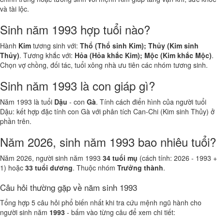
và tài lộc.
Sinh năm 1993 hợp tuổi nào?
Hành
Kim
tương sinh với:
Thổ (Thổ sinh Kim); Thủy (Kim sinh
Thủy)
. Tương khắc với:
Hỏa (Hỏa khắc Kim); Mộc (Kim khắc Mộc)
.
Chọn vợ chồng, đối tác, tuổi xông nhà ưu tiên các nhóm tương sinh.
Sinh năm 1993 là con giáp gì?
Năm 1993 là tuổi
Dậu
- con
Gà
. Tính cách điển hình của người tuổi
Dậu: kết hợp đặc tính con Gà với phân tích Can-Chi (Kim sinh Thủy) ở
phần trên.
Năm 2026, sinh năm 1993 bao nhiêu tuổi?
Năm 2026, người sinh năm 1993
34 tuổi mụ
(cách tính: 2026 - 1993 +
1) hoặc
33 tuổi dương
. Thuộc nhóm
Trưởng thành
.
Câu hỏi thường gặp về năm sinh 1993
Tổng hợp 5 câu hỏi phổ biến nhất khi tra cứu mệnh ngũ hành cho
người sinh năm
1993
- bấm vào từng câu để xem chi tiết: