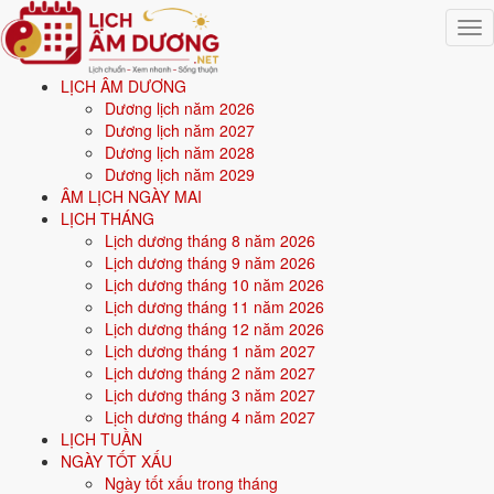
Togg
navig
LỊCH ÂM DƯƠNG
Trang chủ
Dương lịch năm 2026
Mệnh ngũ hành
Dương lịch năm 2027
Sinh năm 1993
Dương lịch năm 2028
Dương lịch năm 2029
⚒️
ÂM LỊCH NGÀY MAI
LỊCH THÁNG
Lịch dương tháng 8 năm 2026
Sinh năm
1993
mệnh gì? Quý Dậu Kiếm Phong Kim -
Lịch dương tháng 9 năm 2026
mệnh Kim
Lịch dương tháng 10 năm 2026
Lịch dương tháng 11 năm 2026
Người sinh năm
1993
là tuổi
Quý Dậu
(con Gà), nạp âm
Kiếm Phong
Lịch dương tháng 12 năm 2026
Kim
-
Vàng mũi kiếm
, mệnh
Kim
. Năm
2026
34 tuổi mụ
(33 tuổi
Lịch dương tháng 1 năm 2027
dương).
Lịch dương tháng 2 năm 2027
Lịch dương tháng 3 năm 2027
Lịch dương tháng 4 năm 2027
Sinh năm
1993
(Quý Dậu, con Gà) thuộc mệnh
Kim
- nạp âm
Kiếm
LỊCH TUẦN
Phong Kim
.
NGÀY TỐT XẤU
Ngày tốt xấu trong tháng
Màu hợp:
Trắng, Bạc, Xám, Vàng nhạt.
Hướng hợp:
Tây, Tây Bắc.