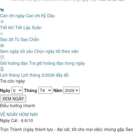
🐔
Can chi ngày
Can chi Kỷ Dậu
🌞
Tiết khí
Tiết Lập Xuân
⭐
Sao 28 Tú
Sao Chẩn
📅
Xem ngày tốt xấu
Chọn ngày tốt theo việc
🕐
Giờ hoàng đạo
Tra giờ hoàng đạo trong ngày
🗓️
Lịch tháng
Lịch tháng 2/2026 đầy đủ
Tra cứu ngày
Ngày
Tháng
Năm
XEM NGÀY
Điều hướng nhanh
VỀ NGÀY HÔM NAY
Ngày Cát · 6.6/10
Trực Thành (ngày thành tựu - đại cát, tốt cho mọi việc) nhưng gặp Sao