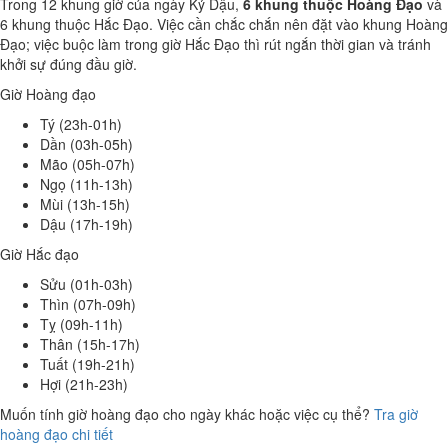
Trong 12 khung giờ của ngày Kỷ Dậu,
6 khung thuộc Hoàng Đạo
và
6 khung thuộc Hắc Đạo. Việc cần chắc chắn nên đặt vào khung Hoàng
Đạo; việc buộc làm trong giờ Hắc Đạo thì rút ngắn thời gian và tránh
khởi sự đúng đầu giờ.
Giờ Hoàng đạo
Tý (23h-01h)
Dần (03h-05h)
Mão (05h-07h)
Ngọ (11h-13h)
Mùi (13h-15h)
Dậu (17h-19h)
Giờ Hắc đạo
Sửu (01h-03h)
Thìn (07h-09h)
Tỵ (09h-11h)
Thân (15h-17h)
Tuất (19h-21h)
Hợi (21h-23h)
Muốn tính giờ hoàng đạo cho ngày khác hoặc việc cụ thể?
Tra giờ
hoàng đạo chi tiết