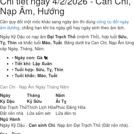
Chi tiết ngày 4/2/2026 - Can Chi,
Nạp Âm, Hướng
Cần quy đổi một mốc khác sang ngày âm thì dùng
công cụ đổi ngày
âm dương
, chẳng hạn khi tra ngày giỗ hay ngày sinh theo âm lịch.
Ngày Kỷ Dậu có nạp âm
Đại Trạch Thổ
(mệnh Thổ), hợp tuổi
Sửu,
Tỵ, Thìn
và khắc tuổi
Mão, Tuất
. Bảng dưới tra Can Chi, Nạp Âm từng
cấp Ngày, Tháng, Năm.
•
Ngày con:
Gà 🐔
•
Tiết khí:
Lập Xuân
•
Tuổi hợp:
Sửu, Tỵ, Thìn
•
Tuổi khắc:
Mão, Tuất
Can Chi - Nạp Âm Ngày Tháng Năm
Ngày
Tháng
Năm
Kỷ Dậu
Kỷ Sửu
Ất Tỵ
Đại Trạch Thổ
Thích Lịch Hỏa
Phúc Đăng Hỏa
Đất nền nhà
Lửa sấm sét
Lửa đèn to
Ngũ Hành
Ngày Kỷ Dậu -
Can sinh Chi
. Nạp âm Đại Trạch Thổ (Đất nền nhà).