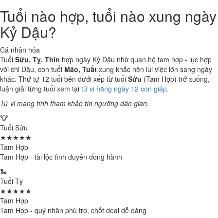
Tuổi nào hợp, tuổi nào xung ngày
Kỷ Dậu?
Cá nhân hóa
Tuổi
Sửu, Tỵ, Thìn
hợp ngày Kỷ Dậu nhờ quan hệ tam hợp - lục hợp
với chi Dậu, còn tuổi
Mão, Tuất
xung khắc nên lùi việc lớn sang ngày
khác. Thứ tự 12 tuổi bên dưới xếp từ tuổi
Sửu
(Tam Hợp) trở xuống,
luận giải từng tuổi xem tại
tử vi hằng ngày 12 con giáp
.
Tử vi mang tính tham khảo tín ngưỡng dân gian.
🐮
Tuổi Sửu
★★★★★
Tam Hợp
Tam Hợp - tài lộc tình duyên đồng hành
🐍
Tuổi Tỵ
★★★★★
Tam Hợp
Tam Hợp - quý nhân phù trợ, chốt deal dễ dàng