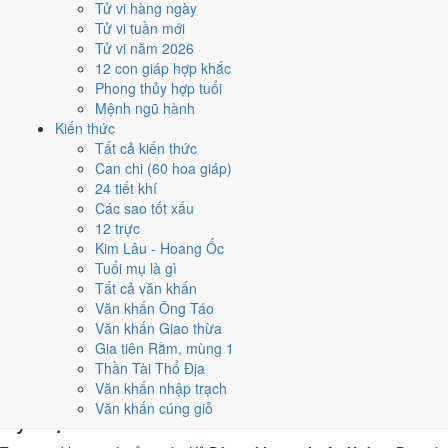
Tử vi hàng ngày
Dậu, nhờ người tuổi này thay mặt động thổ hoặc nhận lễ giúp
Tử vi tuần mới
giảm phần xung của gia chủ. Cách chọn người mượn tuổi xem
Tử vi năm 2026
tại
hướng dẫn xem tuổi làm nhà
.
12 con giáp hợp khắc
Các cách trên dựa trên quy tắc lịch pháp truyền thống, mang tính
Phong thủy hợp tuổi
tham khảo văn hóa - tín ngưỡng, không thay thế quyết định chuyên
Mệnh ngũ hành
môn của bạn.
Kiến thức
Tất cả kiến thức
Giờ hoàng đạo ngày 4/2/2026 là
Can chi (60 hoa giáp)
24 tiết khí
những giờ nào?
Các sao tốt xấu
12 trực
Ngày Kỷ Dậu có
6 giờ Hoàng Đạo
:
Tý (23h-01h), Dần (03h-05h),
Kim Lâu - Hoang Ốc
Mão (05h-07h), Ngọ (11h-13h), Mùi (13h-15h), Dậu (17h-19h)
.
Tuổi mụ là gì
Khung dễ sắp xếp nhất trong giờ hành chính là
Ngọ (11h-13h)
, còn 6
Tất cả văn khấn
khung Hắc Đạo nên né khi ký kết hoặc xuất hành.
Văn khấn Ông Táo
Văn khấn Giao thừa
0
1
2
3
4
5
6
7
8
9
10
11
12
13
14
15
16
17
18
19
20
21
22
23
Gia tiên Rằm, mùng 1
Hoàng đạo (tốt)
Hắc đạo (xấu)
Giờ hiện tại
Thần Tài Thổ Địa
6 giờ Hoàng Đạo và 6 giờ Hắc Đạo ngày
Văn khấn nhập trạch
Văn khấn cúng giỗ
Kỷ Dậu