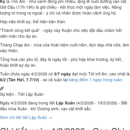
Kỷ
là Thổ Âm - như cánh đồng phì nhiêu, lặng lẽ nuôi dưỡng vạn vật.
Giờ Dậu (17h-19h) là giờ chiều - kết thúc một ngày làm việc. Năng
lượng từ trong ra ngoài - ý chí cá nhân được hoàn cảnh ủng hộ.
Hợp việc khởi sự, thể hiện bản thân.
"Thành công kết quả" - ngày này thuận cho việc đặt dấu chấm hết
viên mãn cho dự án.
Tháng Chạp âm - mùa của hoài niệm cuối năm, dọn dẹp nhà cửa, làm
việc thiện.
Tổng hoà các yếu tố, đây là ngày tốt - phù hợp khai trương, ký kết,
hoặc khởi sự dự án.
Tuần chứa ngày 4/2/2026 có
3/7 ngày
đạt mức Tốt trở lên, cao nhất là
6/2 (Tân Hợi, 7.7/10)
- so cả tuần tại
bảng điểm 7 ngày trong tuần
.
🌾
Sự kiện - Tiết Lập Xuân
Ngày 4/2/2026 đang trong tiết
Lập Xuân
(4/2/2026 - 19/2/2026) - Bắt
đầu mùa Xuân - khí Dương sinh, vạn vật khởi sắc.
Xem chi tiết tiết Lập Xuân →