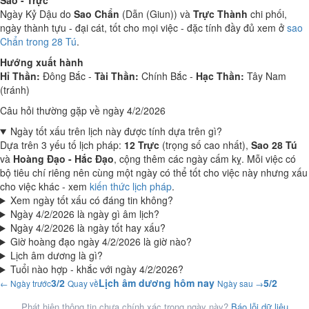
Sao - Trực
Ngày Kỷ Dậu do
Sao Chẩn
(Dẫn (Giun)) và
Trực Thành
chi phối,
ngày thành tựu - đại cát, tốt cho mọi việc - đặc tính đầy đủ xem ở
sao
Chẩn trong 28 Tú
.
Hướng xuất hành
Hỉ Thần:
Đông Bắc -
Tài Thần:
Chính Bắc -
Hạc Thần:
Tây Nam
(tránh)
Câu hỏi thường gặp về ngày 4/2/2026
Ngày tốt xấu trên lịch này được tính dựa trên gì?
Dựa trên 3 yếu tố lịch pháp:
12 Trực
(trọng số cao nhất),
Sao 28 Tú
và
Hoàng Đạo - Hắc Đạo
, cộng thêm các ngày cấm kỵ. Mỗi việc có
bộ tiêu chí riêng nên cùng một ngày có thể tốt cho việc này nhưng xấu
cho việc khác - xem
kiến thức lịch pháp
.
Xem ngày tốt xấu có đáng tin không?
Ngày 4/2/2026 là ngày gì âm lịch?
Ngày 4/2/2026 là ngày tốt hay xấu?
Giờ hoàng đạo ngày 4/2/2026 là giờ nào?
Lịch âm dương là gì?
Tuổi nào hợp - khắc với ngày 4/2/2026?
3/2
Lịch âm dương hôm nay
5/2
← Ngày trước
Quay về
Ngày sau →
Phát hiện thông tin chưa chính xác trong ngày này?
Báo lỗi dữ liệu