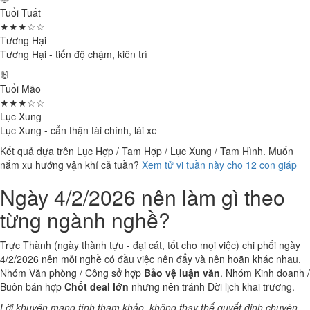
Tuổi Tuất
★★★☆☆
Tương Hại
Tương Hại - tiến độ chậm, kiên trì
🐰
Tuổi Mão
★★★☆☆
Lục Xung
Lục Xung - cẩn thận tài chính, lái xe
Kết quả dựa trên Lục Hợp / Tam Hợp / Lục Xung / Tam Hình. Muốn
nắm xu hướng vận khí cả tuần?
Xem tử vi tuần này cho 12 con giáp
Ngày 4/2/2026 nên làm gì theo
từng ngành nghề?
Trực Thành (ngày thành tựu - đại cát, tốt cho mọi việc) chi phối ngày
4/2/2026 nên mỗi nghề có đầu việc nên đẩy và nên hoãn khác nhau.
Nhóm Văn phòng / Công sở hợp
Bảo vệ luận văn
. Nhóm Kinh doanh /
Buôn bán hợp
Chốt deal lớn
nhưng nên tránh Dời lịch khai trương.
Lời khuyên mang tính tham khảo, không thay thế quyết định chuyên