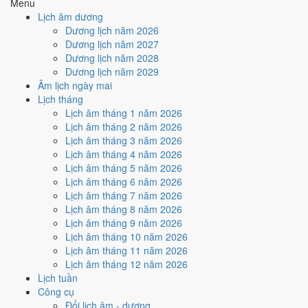
Menu
Cách tính ngày tốt
Lịch âm dương
🏗️
Động thổ - khởi công
Dương lịch năm 2026
6
/10
Tốt
Dương lịch năm 2027
Động thổ - khởi công hôm nay ở
mức tốt (6/10)
nhờ hợp
Trực
Dương lịch năm 2028
Thành
, nhưng Ngày Hắc Đạo kéo giảm điểm.
Dương lịch năm 2029
Âm lịch ngày mai
Cách tính ngày tốt
Lịch tháng
🏡
Nhập trạch - vào nhà mới
Lịch âm tháng 1 năm 2026
6
/10
Tốt
Lịch âm tháng 2 năm 2026
Nhập trạch - vào nhà mới hôm nay ở
mức tốt (6/10)
nhờ hợp
Lịch âm tháng 3 năm 2026
Trực Thành
, nhưng Ngày Hắc Đạo kéo giảm điểm.
Lịch âm tháng 4 năm 2026
Cách tính ngày tốt
Lịch âm tháng 5 năm 2026
🚗
Mua xe - tậu xe
Lịch âm tháng 6 năm 2026
8
/10
Rất tốt
Lịch âm tháng 7 năm 2026
Mua xe - tậu xe hôm nay ở
mức rất tốt (8/10)
nhờ hợp
Trực
Lịch âm tháng 8 năm 2026
Thành và Sao Chẩn
, nhưng Ngày Hắc Đạo kéo giảm điểm.
Lịch âm tháng 9 năm 2026
Lịch âm tháng 10 năm 2026
Cách tính ngày tốt
Lịch âm tháng 11 năm 2026
✈️
Xuất hành - đi xa
Lịch âm tháng 12 năm 2026
8
/10
Rất tốt
Lịch tuần
Xuất hành - đi xa hôm nay ở
mức rất tốt (8/10)
nhờ hợp
Trực
Công cụ
Thành và Sao Chẩn
, nhưng Ngày Hắc Đạo kéo giảm điểm.
Đổi lịch âm - dương