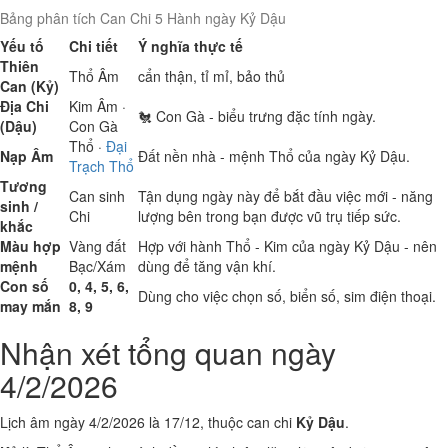
Bảng phân tích Can Chi 5 Hành ngày Kỷ Dậu
Yếu tố
Chi tiết
Ý nghĩa thực tế
Thiên
Thổ
Âm
cẩn thận, tỉ mỉ, bảo thủ
Can (Kỷ)
Địa Chi
Kim
Âm ·
🐔 Con Gà - biểu trưng đặc tính ngày.
(Dậu)
Con Gà
Thổ
·
Đại
Nạp Âm
Đất nền nhà - mệnh Thổ của ngày Kỷ Dậu.
Trạch Thổ
Tương
Can sinh
Tận dụng ngày này để bắt đầu việc mới - năng
sinh /
Chi
lượng bên trong bạn được vũ trụ tiếp sức.
khắc
Màu hợp
Vàng đất
Hợp với hành Thổ - Kim của ngày Kỷ Dậu - nên
mệnh
Bạc/Xám
dùng để tăng vận khí.
Con số
0, 4, 5, 6,
Dùng cho việc chọn số, biển số, sim điện thoại.
may mắn
8, 9
Nhận xét tổng quan ngày
4/2/2026
Lịch âm ngày 4/2/2026 là 17/12, thuộc can chi
Kỷ Dậu
.