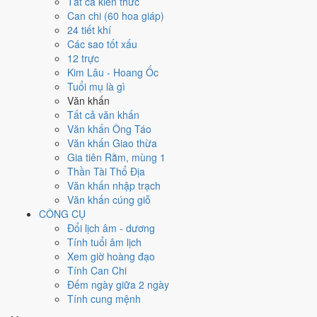
Tất cả kiến thức
việc gì?
Can chi (60 hoa giáp)
24 tiết khí
Các sao tốt xấu
Ngày 4/2/2026 đạt
6.6/10
trung bình cho 7 việc chính: cao nhất là
Lợp
12 trực
mái nhà (8/10)
, thấp nhất là
Chữa bệnh (tham khảo) (3/10)
. Trực
Kim Lâu - Hoang Ốc
Thành (ngày thành tựu - đại cát, tốt cho mọi việc) nhưng gặp Sao Câu
Tuổi mụ là gì
Trận hắc đạo nên điểm từng việc chênh nhau như bảng dưới.
Văn khấn
💍
Cưới hỏi - đính hôn
Tất cả văn khấn
6
/10
Tốt
Văn khấn Ông Táo
Cưới hỏi - đính hôn hôm nay ở
mức tốt (6/10)
nhờ hợp
Trực
Văn khấn Giao thừa
Thành
, nhưng Ngày Hắc Đạo kéo giảm điểm.
Gia tiên Rằm, mùng 1
Thần Tài Thổ Địa
Cách tính ngày tốt
Văn khấn nhập trạch
🏪
Khai trương - mở cửa hàng
Văn khấn cúng giỗ
6
/10
Tốt
CÔNG CỤ
Khai trương - mở cửa hàng hôm nay ở
mức tốt (6/10)
nhờ hợp
Đổi lịch âm - dương
Trực Thành
, nhưng Ngày Hắc Đạo kéo giảm điểm.
Tính tuổi âm lịch
Cách tính ngày tốt
Xem giờ hoàng đạo
🤝
Ký hợp đồng - giao ước
Tính Can Chi
6
/10
Tốt
Đếm ngày giữa 2 ngày
Ký hợp đồng - giao ước hôm nay ở
mức tốt (6/10)
nhờ hợp
Trực
Tính cung mệnh
Thành
, nhưng Ngày Hắc Đạo kéo giảm điểm.