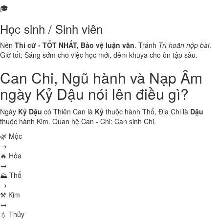
🎓
Học sinh / Sinh viên
Nên
Thi cử - TỐT NHẤT, Bảo vệ luận văn
. Tránh
Trì hoãn nộp bài
.
Giờ tốt: Sáng sớm cho việc học mới, đêm khuya cho ôn tập sâu.
Can Chi, Ngũ hành và Nạp Âm
ngày Kỷ Dậu nói lên điều gì?
Ngày
Kỷ Dậu
có Thiên Can là
Kỷ
thuộc hành
Thổ
, Địa Chi là
Dậu
thuộc hành
Kim
. Quan hệ Can - Chi:
Can sinh Chi
.
🌿 Mộc
→
🔥 Hỏa
→
⛰ Thổ
→
⚒ Kim
→
💧 Thủy