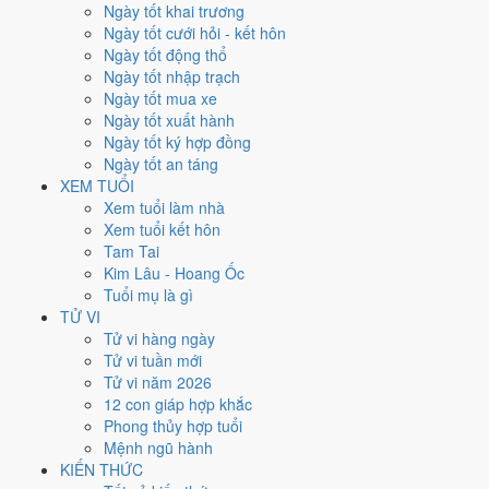
Thứ Tư
Ngày tốt khai trương
Ngày Âm
Ngày tốt cưới hỏi - kết hôn
Tháng 2 năm 2026
Ngày tốt động thổ
4
Ngày tốt nhập trạch
Tháng 12 âm năm 2025
Ngày tốt mua xe
17
Ngày tốt xuất hành
Tiết Lập Xuân
Ngày tốt ký hợp đồng
Giờ
Ngày tốt an táng
Giáp Tý
XEM TUỔI
Ngày 17
Xem tuổi làm nhà
Kỷ Dậu
Xem tuổi kết hôn
Tháng 12
Tam Tai
Kỷ Sửu
Kim Lâu - Hoang Ốc
Năm 2025
Tuổi mụ là gì
Ất Tỵ
TỬ VI
Tử vi hàng ngày
Ngày Kỷ Dậu có Trực
Thành
(ngày thành tựu - đại cát, tốt cho mọi
Tử vi tuần mới
việc) nhưng gặp Sao
Câu Trận hắc đạo
. Điểm trung bình 7 việc chính
Tử vi năm 2026
6.6/10
nên đây là
Ngày Cát
, thuận lợi cho các việc quan trọng.
12 con giáp hợp khắc
Phong thủy hợp tuổi
Tuổi
Sửu, Tỵ, Thìn
hợp ngày; tuổi
Mão
nên thận trọng (Lục Xung).
Mệnh ngũ hành
Ngày 4/2/2026 tốt hay xấu cho
KIẾN THỨC