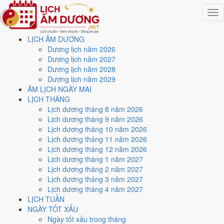
Togg
navig
LỊCH ÂM DƯƠNG
Trang chủ
Dương lịch năm 2026
Lịch năm 2026
Dương lịch năm 2027
Tháng 2/2026
Dương lịch năm 2028
Ngày 4/2/2026 (Kỷ Dậu)
Dương lịch năm 2029
ÂM LỊCH NGÀY MAI
Xem ngày
4/2/2026
dương
LỊCH THÁNG
Lịch dương tháng 8 năm 2026
lịch - Ngày 17/12 âm lịch
Lịch dương tháng 9 năm 2026
Lịch dương tháng 10 năm 2026
(Kỷ Dậu) tốt hay xấu?
Lịch dương tháng 11 năm 2026
Lịch dương tháng 12 năm 2026
Lịch dương tháng 1 năm 2027
Ngày 4/2/2026 dương lịch (Thứ Tư) là ngày 17/12/2025 âm lịch
,
Lịch dương tháng 2 năm 2027
tức ngày
Kỷ Dậu
- Can sinh Chi, Trực Thành, Sao Chẩn, nạp âm Đại
Lịch dương tháng 3 năm 2027
Trạch Thổ. Tổng hòa, đây là
Ngày Cát
với điểm trung bình
6.6/10
cho
Lịch dương tháng 4 năm 2027
các việc quan trọng. Giờ Hoàng Đạo trong ngày:
Tý, Dần, Mão, Ngọ,
LỊCH TUẦN
Mùi, Dậu
.
NGÀY TỐT XẤU
Ngày Dương
Ngày tốt xấu trong tháng