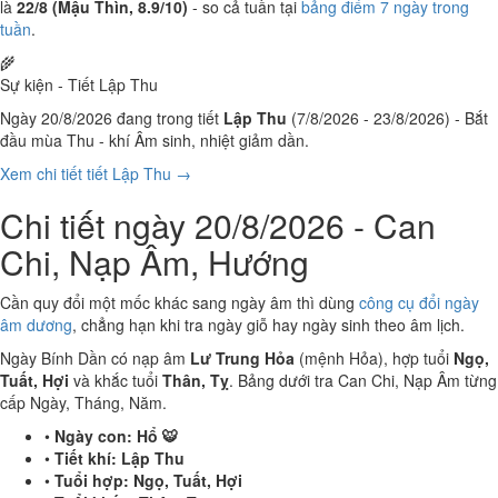
là
22/8 (Mậu Thìn, 8.9/10)
- so cả tuần tại
bảng điểm 7 ngày trong
tuần
.
🌾
Sự kiện - Tiết Lập Thu
Ngày 20/8/2026 đang trong tiết
Lập Thu
(7/8/2026 - 23/8/2026) - Bắt
đầu mùa Thu - khí Âm sinh, nhiệt giảm dần.
Xem chi tiết tiết Lập Thu →
Chi tiết ngày 20/8/2026 - Can
Chi, Nạp Âm, Hướng
Cần quy đổi một mốc khác sang ngày âm thì dùng
công cụ đổi ngày
âm dương
, chẳng hạn khi tra ngày giỗ hay ngày sinh theo âm lịch.
Ngày Bính Dần có nạp âm
Lư Trung Hỏa
(mệnh Hỏa), hợp tuổi
Ngọ,
Tuất, Hợi
và khắc tuổi
Thân, Tỵ
. Bảng dưới tra Can Chi, Nạp Âm từng
cấp Ngày, Tháng, Năm.
•
Ngày con:
Hổ 🐯
•
Tiết khí:
Lập Thu
•
Tuổi hợp:
Ngọ, Tuất, Hợi