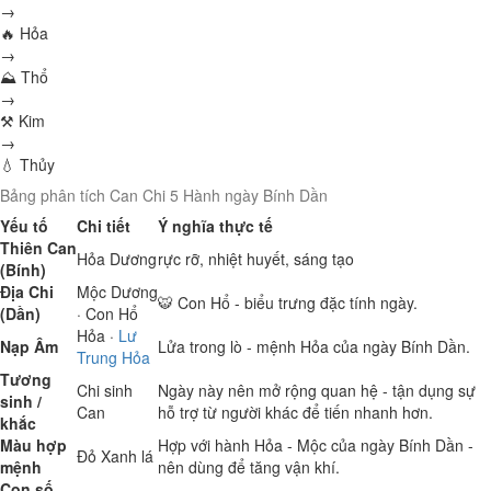
→
🔥 Hỏa
→
⛰ Thổ
→
⚒ Kim
→
💧 Thủy
Bảng phân tích Can Chi 5 Hành ngày Bính Dần
Yếu tố
Chi tiết
Ý nghĩa thực tế
Thiên Can
Hỏa
Dương
rực rỡ, nhiệt huyết, sáng tạo
(Bính)
Địa Chi
Mộc
Dương
🐯 Con Hổ - biểu trưng đặc tính ngày.
(Dần)
· Con Hổ
Hỏa
·
Lư
Nạp Âm
Lửa trong lò - mệnh Hỏa của ngày Bính Dần.
Trung Hỏa
Tương
Chi sinh
Ngày này nên mở rộng quan hệ - tận dụng sự
sinh /
Can
hỗ trợ từ người khác để tiến nhanh hơn.
khắc
Màu hợp
Hợp với hành Hỏa - Mộc của ngày Bính Dần -
Đỏ
Xanh lá
mệnh
nên dùng để tăng vận khí.
Con số