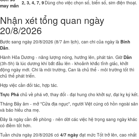
2, 3, 4, 7, 9
Dùng cho việc chọn số, biển số, sim điện thoại.
may mắn
Nhận xét tổng quan ngày
20/8/2026
Bước sang ngày 20/8/2026 (8/7 âm lịch), can chi của ngày là
Bính
Dần
.
Hành Hỏa Dương - năng lượng nóng, hướng lên, phát tán. Giờ
Dần
(3h-5h) là lúc dương khí bắt đầu lên - khoảnh khắc tỉnh giấc, khởi
động ngày mới. Chi là môi trường, Can là chủ thể - môi trường tốt thì
chủ thể phát triển.
Hợp việc cần đối tác, hợp tác.
Trực Phá
chủ về phá vỡ, thay đổi - đại hung cho khởi sự, đại kỵ ký kết.
Tháng Bảy âm - mở "Cửa địa ngục", người Việt cúng cô hồn ngoài sân
và báo hiếu cha mẹ.
Đây là ngày cần đề phòng - nên dời các việc hệ trọng sang ngày khác
có điềm tốt hơn.
Tuần chứa ngày 20/8/2026 có
4/7 ngày
đạt mức Tốt trở lên, cao nhất