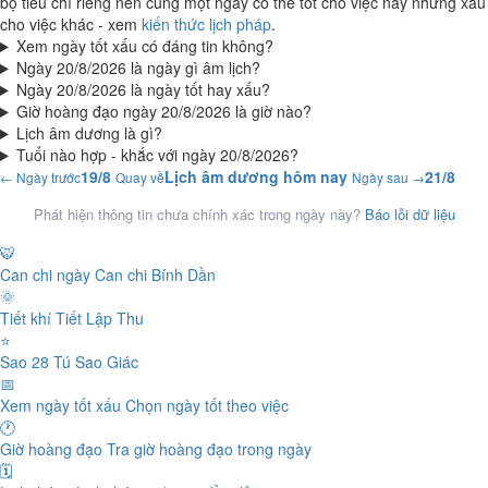
bộ tiêu chí riêng nên cùng một ngày có thể tốt cho việc này nhưng xấu
cho việc khác - xem
kiến thức lịch pháp
.
Xem ngày tốt xấu có đáng tin không?
Ngày 20/8/2026 là ngày gì âm lịch?
Ngày 20/8/2026 là ngày tốt hay xấu?
Giờ hoàng đạo ngày 20/8/2026 là giờ nào?
Lịch âm dương là gì?
Tuổi nào hợp - khắc với ngày 20/8/2026?
19/8
Lịch âm dương hôm nay
21/8
← Ngày trước
Quay về
Ngày sau →
Phát hiện thông tin chưa chính xác trong ngày này?
Báo lỗi dữ liệu
🐯
Can chi ngày
Can chi Bính Dần
🌞
Tiết khí
Tiết Lập Thu
⭐
Sao 28 Tú
Sao Giác
📅
Xem ngày tốt xấu
Chọn ngày tốt theo việc
🕐
Giờ hoàng đạo
Tra giờ hoàng đạo trong ngày
🗓️