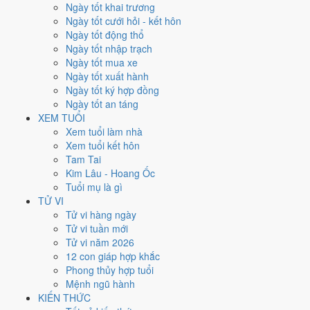
Thứ Năm
Ngày tốt khai trương
Ngày Âm
Ngày tốt cưới hỏi - kết hôn
Tháng 8 năm 2026
Ngày tốt động thổ
20
Ngày tốt nhập trạch
Tháng 7 âm năm 2026
Ngày tốt mua xe
8
Ngày tốt xuất hành
Tiết Lập Thu
Ngày tốt ký hợp đồng
Giờ
Ngày tốt an táng
Mậu Tý
XEM TUỔI
Ngày 8
Xem tuổi làm nhà
Bính Dần
Xem tuổi kết hôn
Tháng 7
Tam Tai
Bính Thân
Kim Lâu - Hoang Ốc
Năm 2026
Tuổi mụ là gì
Bính Ngọ
TỬ VI
Tử vi hàng ngày
Ngày Bính Dần có Trực
Phá
(ngày phá hoại - đại hung, kỵ trăm sự) và
Tử vi tuần mới
gặp Sao
Thiên Hình hắc đạo
. Điểm trung bình 7 việc chính chỉ
2.3/10
Tử vi năm 2026
nên đây là
Ngày Đại Hung
, tránh hẳn cưới hỏi, khai trương, động thổ.
12 con giáp hợp khắc
Phong thủy hợp tuổi
Tuổi
Ngọ, Tuất, Hợi
hợp ngày; tuổi
Thân
nên thận trọng (Lục Xung).
Mệnh ngũ hành
Ngày 20/8/2026 chỉ đạt
2.3/10
cho việc trọng đại. Có
2 ngày gần đây
KIẾN THỨC
tốt hơn
để thay thế, xem mục xử lý bên dưới.