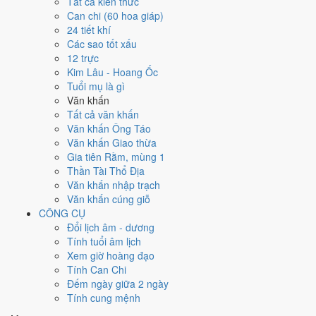
Tất cả kiến thức
Can chi (60 hoa giáp)
Ngày 20/8/2026 tốt hay xấu cho
24 tiết khí
Các sao tốt xấu
việc gì?
12 trực
Kim Lâu - Hoang Ốc
Ngày 20/8/2026 đạt
2.3/10
trung bình cho 7 việc chính: cao nhất là
Tuổi mụ là gì
Giải trừ - tẩy uế (5/10)
, thấp nhất là
An táng - chôn cất (1/10)
. Trực
Văn khấn
Phá (ngày phá hoại - đại hung, kỵ trăm sự) và gặp Sao Thiên Hình
Tất cả văn khấn
hắc đạo nên điểm từng việc chênh nhau như bảng dưới.
Văn khấn Ông Táo
Văn khấn Giao thừa
💍
Cưới hỏi - đính hôn
Gia tiên Rằm, mùng 1
3
/10
Xấu
Thần Tài Thổ Địa
Cưới hỏi - đính hôn hôm nay ở
mức xấu (3/10)
nhờ hợp
Sao
Văn khấn nhập trạch
Giác
, nhưng Trực Phá, Ngày Hắc Đạo và Ngày Đại Hung kéo
Văn khấn cúng giỗ
giảm điểm.
CÔNG CỤ
Cách tính ngày tốt
Đổi lịch âm - dương
🏪
Khai trương - mở cửa hàng
Tính tuổi âm lịch
2
/10
Xấu
Xem giờ hoàng đạo
Khai trương - mở cửa hàng hôm nay ở
mức xấu (2/10)
do
Trực
Tính Can Chi
Phá, Ngày Hắc Đạo và Ngày Đại Hung
gây bất lợi.
Đếm ngày giữa 2 ngày
Tính cung mệnh
Cách tính ngày tốt
🤝
Ký hợp đồng - giao ước