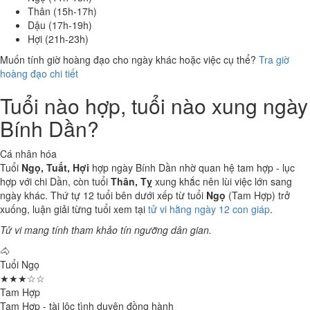
Thân (15h-17h)
Dậu (17h-19h)
Hợi (21h-23h)
Muốn tính giờ hoàng đạo cho ngày khác hoặc việc cụ thể?
Tra giờ
hoàng đạo chi tiết
Tuổi nào hợp, tuổi nào xung ngày
Bính Dần?
Cá nhân hóa
Tuổi
Ngọ, Tuất, Hợi
hợp ngày Bính Dần nhờ quan hệ tam hợp - lục
hợp với chi Dần, còn tuổi
Thân, Tỵ
xung khắc nên lùi việc lớn sang
ngày khác. Thứ tự 12 tuổi bên dưới xếp từ tuổi
Ngọ
(Tam Hợp) trở
xuống, luận giải từng tuổi xem tại
tử vi hằng ngày 12 con giáp
.
Tử vi mang tính tham khảo tín ngưỡng dân gian.
🐴
Tuổi Ngọ
★★★☆☆
Tam Hợp
Tam Hợp - tài lộc tình duyên đồng hành