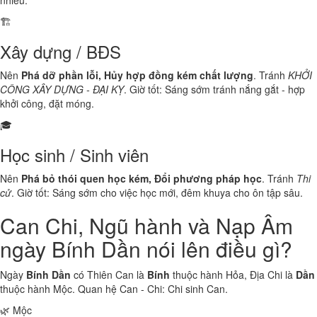
nhiều.
🏗️
Xây dựng / BĐS
Nên
Phá dỡ phần lỗi, Hủy hợp đồng kém chất lượng
. Tránh
KHỞI
CÔNG XÂY DỰNG - ĐẠI KỴ
. Giờ tốt: Sáng sớm tránh nắng gắt - hợp
khởi công, đặt móng.
🎓
Học sinh / Sinh viên
Nên
Phá bỏ thói quen học kém, Đổi phương pháp học
. Tránh
Thi
cử
. Giờ tốt: Sáng sớm cho việc học mới, đêm khuya cho ôn tập sâu.
Can Chi, Ngũ hành và Nạp Âm
ngày Bính Dần nói lên điều gì?
Ngày
Bính Dần
có Thiên Can là
Bính
thuộc hành
Hỏa
, Địa Chi là
Dần
thuộc hành
Mộc
. Quan hệ Can - Chi:
Chi sinh Can
.
🌿 Mộc