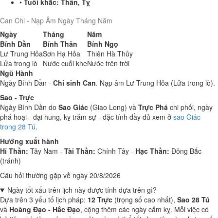
•
Tuổi khắc:
Thân, Tỵ
Can Chi - Nạp Âm Ngày Tháng Năm
Ngày
Tháng
Năm
Bính Dần
Bính Thân
Bính Ngọ
Lư Trung Hỏa
Sơn Hạ Hỏa
Thiên Hà Thủy
Lửa trong lò
Nước cuối khe
Nước trên trời
Ngũ Hành
Ngày Bính Dần -
Chi sinh Can
. Nạp âm Lư Trung Hỏa (Lửa trong lò).
Sao - Trực
Ngày Bính Dần do
Sao Giác
(Giao Long) và
Trực Phá
chi phối, ngày
phá hoại - đại hung, kỵ trăm sự - đặc tính đầy đủ xem ở
sao Giác
trong 28 Tú
.
Hướng xuất hành
Hỉ Thần:
Tây Nam -
Tài Thần:
Chính Tây -
Hạc Thần:
Đông Bắc
(tránh)
Câu hỏi thường gặp về ngày 20/8/2026
Ngày tốt xấu trên lịch này được tính dựa trên gì?
Dựa trên 3 yếu tố lịch pháp:
12 Trực
(trọng số cao nhất),
Sao 28 Tú
và
Hoàng Đạo - Hắc Đạo
, cộng thêm các ngày cấm kỵ. Mỗi việc có