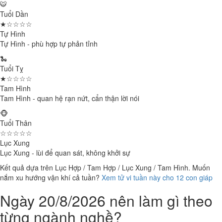
🐯
Tuổi Dần
★☆☆☆☆
Tự Hình
Tự Hình - phù hợp tự phản tỉnh
🐍
Tuổi Tỵ
★☆☆☆☆
Tam Hình
Tam Hình - quan hệ rạn nứt, cẩn thận lời nói
🐵
Tuổi Thân
☆☆☆☆☆
Lục Xung
Lục Xung - lùi để quan sát, không khởi sự
Kết quả dựa trên Lục Hợp / Tam Hợp / Lục Xung / Tam Hình. Muốn
nắm xu hướng vận khí cả tuần?
Xem tử vi tuần này cho 12 con giáp
Ngày 20/8/2026 nên làm gì theo
từng ngành nghề?