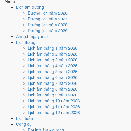
Menu
3
/10
Xấu
Lịch âm dương
Ký hợp đồng - giao ước hôm nay ở
mức xấu (3/10)
nhờ hợp
Dương lịch năm 2026
Sao Giác
, nhưng Trực Phá, Ngày Hắc Đạo và Ngày Đại Hung
Dương lịch năm 2027
kéo giảm điểm.
Dương lịch năm 2028
Dương lịch năm 2029
Cách tính ngày tốt
Âm lịch ngày mai
🏗️
Động thổ - khởi công
Lịch tháng
2
/10
Xấu
Lịch âm tháng 1 năm 2026
Động thổ - khởi công hôm nay ở
mức xấu (2/10)
do
Trực Phá,
Lịch âm tháng 2 năm 2026
Ngày Hắc Đạo và Ngày Đại Hung
gây bất lợi.
Lịch âm tháng 3 năm 2026
Cách tính ngày tốt
Lịch âm tháng 4 năm 2026
🏡
Nhập trạch - vào nhà mới
Lịch âm tháng 5 năm 2026
2
/10
Xấu
Lịch âm tháng 6 năm 2026
Nhập trạch - vào nhà mới hôm nay ở
mức xấu (2/10)
do
Trực
Lịch âm tháng 7 năm 2026
Phá, Ngày Hắc Đạo và Ngày Đại Hung
gây bất lợi.
Lịch âm tháng 8 năm 2026
Lịch âm tháng 9 năm 2026
Cách tính ngày tốt
Lịch âm tháng 10 năm 2026
🚗
Mua xe - tậu xe
Lịch âm tháng 11 năm 2026
2
/10
Xấu
Lịch âm tháng 12 năm 2026
Mua xe - tậu xe hôm nay ở
mức xấu (2/10)
do
Trực Phá, Ngày
Lịch tuần
Hắc Đạo và Ngày Đại Hung
gây bất lợi.
Công cụ
Cách tính ngày tốt
Đổi lịch âm - dương