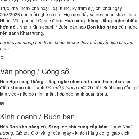
Trực Phá (ngày phá hoại - đại hung, kỵ trăm sự) chi phối ngày
20/8/2026 nên mỗi nghề có đầu việc nên đẩy và nên hoãn khác nhau.
Nhóm Văn phòng / Công sở hợp
Họp căng thẳng - lắng nghe nhiều
hơn nói
. Nhóm Kinh doanh / Buôn bán hợp
Dọn kho hàng cũ
nhưng
nên tránh Khai trương.
Lời khuyên mang tính tham khảo, không thay thế quyết định chuyên
môn.
👔
Văn phòng / Công sở
Nên
Họp căng thẳng - lắng nghe nhiều hơn nói, Đàm phán lại
điều khoản cũ
. Tránh
Đề xuất ý tưởng mới
. Giờ tốt: Buổi sáng đầu giờ
làm việc - não bộ minh mẫn, hợp họp hành quan trọng.
🏪
Kinh doanh / Buôn bán
Nên
Dọn kho hàng cũ, Sàng lọc nhà cung cấp kém
. Tránh
Khai
trương
. Giờ tốt: Giờ "vàng" của ngày - khách hàng đông, giao dịch