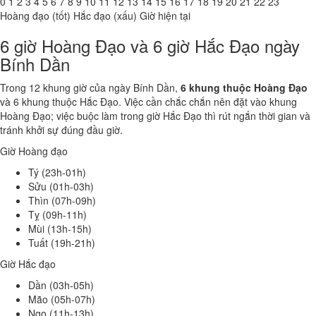
0
1
2
3
4
5
6
7
8
9
10
11
12
13
14
15
16
17
18
19
20
21
22
23
Hoàng đạo (tốt)
Hắc đạo (xấu)
Giờ hiện tại
6 giờ Hoàng Đạo và 6 giờ Hắc Đạo ngày
Bính Dần
Trong 12 khung giờ của ngày Bính Dần,
6 khung thuộc Hoàng Đạo
và 6 khung thuộc Hắc Đạo. Việc cần chắc chắn nên đặt vào khung
Hoàng Đạo; việc buộc làm trong giờ Hắc Đạo thì rút ngắn thời gian và
tránh khởi sự đúng đầu giờ.
Giờ Hoàng đạo
Tý (23h-01h)
Sửu (01h-03h)
Thìn (07h-09h)
Tỵ (09h-11h)
Mùi (13h-15h)
Tuất (19h-21h)
Giờ Hắc đạo
Dần (03h-05h)
Mão (05h-07h)
Ngọ (11h-13h)