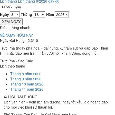
Lịch tháng
Lịch tháng 8/2026 đầy đủ
Tra cứu ngày
Ngày
Tháng
Năm
XEM NGÀY
Điều hướng nhanh
VỀ NGÀY HÔM NAY
Ngày Đại Hung · 2.3/10
Trực Phá (ngày phá hoại - đại hung, kỵ trăm sự) và gặp Sao Thiên
Hình hắc đạo nên tránh hẳn cưới hỏi, khai trương, động thổ.
Trực Phá · Sao Giác
Lịch theo tháng
Tháng 8 năm 2026
Tháng 9 năm 2026
Tháng 10 năm 2026
Tháng 11 năm 2026
☯
LỊCH ÂM DƯƠNG
Lịch vạn niên - Xem lịch âm dương, ngày tốt xấu, giờ hoàng đạo
cho mọi việc khởi sự thuận lợi.
Phú Thạnh, Tân Phú
,
Hồ Chí Minh
,
Việt Nam