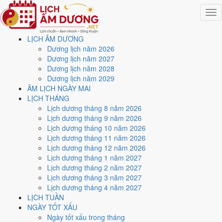
Togg
navig
LỊCH ÂM DƯƠNG
Trang chủ
Dương lịch năm 2026
Lịch năm 2026
Dương lịch năm 2027
Tháng 8/2026
Dương lịch năm 2028
Ngày 20/8/2026 (Bính Dần)
Dương lịch năm 2029
ÂM LỊCH NGÀY MAI
Xem ngày
20/8/2026
dương
LỊCH THÁNG
Lịch dương tháng 8 năm 2026
lịch - Ngày 8/7 âm lịch
Lịch dương tháng 9 năm 2026
Lịch dương tháng 10 năm 2026
(Bính Dần) tốt hay xấu?
Lịch dương tháng 11 năm 2026
Lịch dương tháng 12 năm 2026
Lịch dương tháng 1 năm 2027
Ngày 20/8/2026 dương lịch (Thứ Năm) là ngày 8/7/2026 âm lịch
,
Lịch dương tháng 2 năm 2027
tức ngày
Bính Dần
- Chi sinh Can, Trực Phá, Sao Giác, nạp âm Lư
Lịch dương tháng 3 năm 2027
Trung Hỏa. Tổng hòa, đây là
Ngày Đại Hung
với điểm trung bình
Lịch dương tháng 4 năm 2027
2.3/10
cho các việc quan trọng. Giờ Hoàng Đạo trong ngày:
Tý, Sửu,
LỊCH TUẦN
Thìn, Tỵ, Mùi, Tuất
.
NGÀY TỐT XẤU
Ngày Dương
Ngày tốt xấu trong tháng