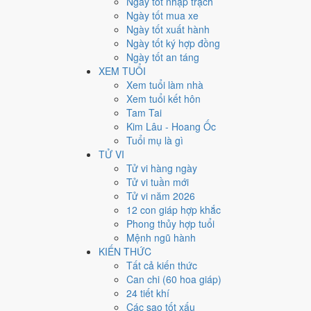
Ngày tốt nhập trạch
Giờ
Ngày tốt mua xe
Giáp Tý
Ngày tốt xuất hành
Ngày 11
Ngày tốt ký hợp đồng
Kỷ Tỵ
Ngày tốt an táng
Tháng 7
XEM TUỔI
Bính Thân
Xem tuổi làm nhà
Năm 2026
Xem tuổi kết hôn
Bính Ngọ
Tam Tai
Kim Lâu - Hoang Ốc
Ngày Kỷ Tỵ có Trực
Thâu
(ngày thu hoạch, tích trữ) và
Tuổi mụ là gì
quan trọng.
TỬ VI
Tuổi
Dậu, Sửu, Thân
hợp ngày; tuổi
Hợi
nên thận trọng 
Tử vi hàng ngày
Tử vi tuần mới
Ngày 23/8/2026 tốt hay xấu
Tử vi năm 2026
12 con giáp hợp khắc
Ngày 23/8/2026 đạt
6.9/10
trung bình cho 7 việc chính: 
Phong thủy hợp tuổi
Bảo Quang (Thiên Đức) hoàng đạo nên điểm từng việc 
Mệnh ngũ hành
KIẾN THỨC
💍
Cưới hỏi - đính hôn
Tất cả kiến thức
8
/10
Rất tốt
Can chi (60 hoa giáp)
Cưới hỏi - đính hôn hôm nay ở
mức rất tốt (8/10)
24 tiết khí
Cách tính ngày tốt
Các sao tốt xấu