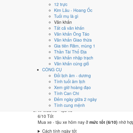
🏪
Khai trương - mở cửa hàng
12 trực
6
/10
Tốt
Kim Lâu - Hoang Ốc
Khai trương - mở cửa hàng hôm nay ở
mức tốt (6/
Tuổi mụ là gì
Văn khấn
Cách tính ngày tốt
Tất cả văn khấn
🤝
Ký hợp đồng - giao ước
Văn khấn Ông Táo
9
/10
Rất tốt
Văn khấn Giao thừa
Ký hợp đồng - giao ước hôm nay ở
mức rất tốt (9/
Gia tiên Rằm, mùng 1
Cách tính ngày tốt
Thần Tài Thổ Địa
🏗️
Động thổ - khởi công
Văn khấn nhập trạch
6
/10
Tốt
Văn khấn cúng giỗ
Động thổ - khởi công hôm nay ở
mức tốt (6/10)
nh
CÔNG CỤ
Đổi lịch âm - dương
Cách tính ngày tốt
Tính tuổi âm lịch
🏡
Nhập trạch - vào nhà mới
Xem giờ hoàng đạo
8
/10
Rất tốt
Tính Can Chi
Nhập trạch - vào nhà mới hôm nay ở
mức rất tốt (
Đếm ngày giữa 2 ngày
Cách tính ngày tốt
Tính cung mệnh
🚗
Mua xe - tậu xe
6
/10
Tốt
Mua xe - tậu xe hôm nay ở
mức tốt (6/10)
nhờ hợ
Cách tính ngày tốt