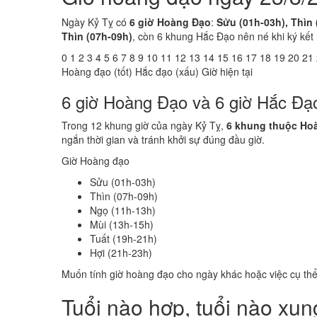
Ngày Kỷ Tỵ có
6 giờ Hoàng Đạo
:
Sửu (01h-03h), Thìn 
Thìn (07h-09h)
, còn 6 khung Hắc Đạo nên né khi ký kết
0
1
2
3
4
5
6
7
8
9
10
11
12
13
14
15
16
17
18
19
20
21
Hoàng đạo (tốt)
Hắc đạo (xấu)
Giờ hiện tại
6 giờ Hoàng Đạo và 6 giờ Hắc Đạ
Trong 12 khung giờ của ngày Kỷ Tỵ,
6 khung thuộc Ho
ngắn thời gian và tránh khởi sự đúng đầu giờ.
Giờ Hoàng đạo
Sửu (01h-03h)
Thìn (07h-09h)
Ngọ (11h-13h)
Mùi (13h-15h)
Tuất (19h-21h)
Hợi (21h-23h)
Muốn tính giờ hoàng đạo cho ngày khác hoặc việc cụ th
Tuổi nào hợp, tuổi nào xu