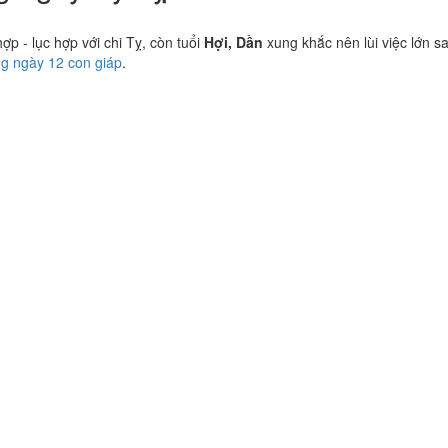
 - lục hợp với chi Tỵ, còn tuổi
Hợi, Dần
xung khắc nên lùi việc lớn s
ng ngày 12 con giáp
.