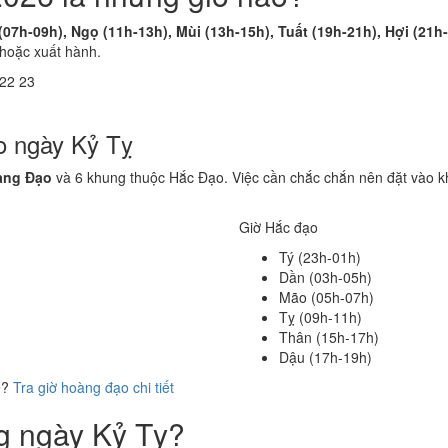
(07h-09h), Ngọ (11h-13h), Mùi (13h-15h), Tuất (19h-21h), Hợi (21h
 hoặc xuất hành.
22
23
o ngày Kỷ Tỵ
àng Đạo
và 6 khung thuộc Hắc Đạo. Việc cần chắc chắn nên đặt vào kh
Giờ Hắc đạo
Tý (23h-01h)
Dần (03h-05h)
Mão (05h-07h)
Tỵ (09h-11h)
Thân (15h-17h)
Dậu (17h-19h)
ể?
Tra giờ hoàng đạo chi tiết
ng ngày Kỷ Tỵ?