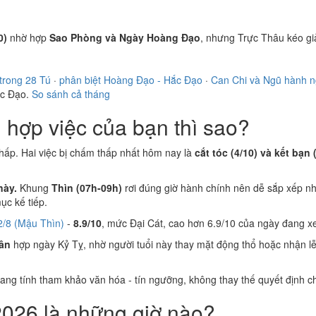
0)
nhờ hợp
Sao Phòng và Ngày Hoàng Đạo
, nhưng Trực Thâu kéo g
trong 28 Tú
·
phân biệt Hoàng Đạo - Hắc Đạo
·
Can Chi và Ngũ hành 
ắc Đạo.
So sánh cả tháng
hợp việc của bạn thì sao?
hấp. Hai việc bị chấm thấp nhất hôm nay là
cắt tóc (4/10) và kết bạn 
này.
Khung
Thìn (07h-09h)
rơi đúng giờ hành chính nên dễ sắp xếp nh
c kế tiếp.
2/8 (Mậu Thìn)
-
8.9/10
, mức Đại Cát, cao hơn 6.9/10 của ngày đang x
ân
hợp ngày Kỷ Tỵ, nhờ người tuổi này thay mặt động thổ hoặc nhận l
 mang tính tham khảo văn hóa - tín ngưỡng, không thay thế quyết định
2026 là những giờ nào?