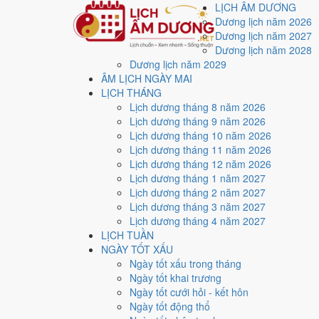
LỊCH ÂM DƯƠNG
Dương lịch năm 2026
Dương lịch năm 2027
Dương lịch năm 2028
Dương lịch năm 2029
Trang chủ
ÂM LỊCH NGÀY MAI
Lịch năm 2026
LỊCH THÁNG
Tháng 8/2026
Lịch dương tháng 8 năm 2026
Ngày 23/8/2026 (Kỷ Tỵ)
Lịch dương tháng 9 năm 2026
Xem ngày
23/8/2026
d
Lịch dương tháng 10 năm 2026
Lịch dương tháng 11 năm 2026
Lịch dương tháng 12 năm 2026
Ngày 23/8/2026 dương lịch (Chủ Nhật) là ngày 11/7/2
Lịch dương tháng 1 năm 2027
trung bình
6.9/10
cho các việc quan trọng. Giờ Hoàng Đ
Lịch dương tháng 2 năm 2027
Lịch dương tháng 3 năm 2027
Ngày Dương
Lịch dương tháng 4 năm 2027
Chủ Nhật
LỊCH TUẦN
Ngày Âm
NGÀY TỐT XẤU
Tháng 8 năm 2026
Ngày tốt xấu trong tháng
23
Ngày tốt khai trương
Tháng 7 âm năm 2026
Ngày tốt cưới hỏi - kết hôn
11
Ngày tốt động thổ