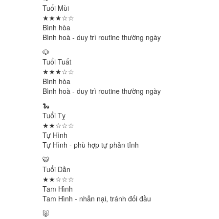
Tuổi Mùi
★★★☆☆
Bình hòa
Bình hoà - duy trì routine thường ngày
🐶
Tuổi Tuất
★★★☆☆
Bình hòa
Bình hoà - duy trì routine thường ngày
🐍
Tuổi Tỵ
★★☆☆☆
Tự Hình
Tự Hình - phù hợp tự phản tỉnh
🐯
Tuổi Dần
★★☆☆☆
Tam Hình
Tam Hình - nhẫn nại, tránh đối đầu
🐷