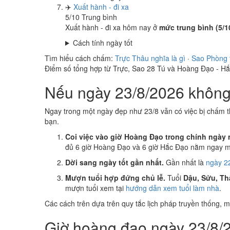
✈️
Xuất hành - đi xa
5
/10
Trung bình
Xuất hành - đi xa hôm nay ở
mức trung bình (5/1
Cách tính ngày tốt
Tìm hiểu cách chấm:
Trực Thâu nghĩa là gì
·
Sao Phòng 
Điểm số tổng hợp từ Trực, Sao 28 Tú và Hoàng Đạo - H
Nếu ngày 23/8/2026 không 
Ngay trong một ngày đẹp như 23/8 vẫn có việc bị chấm t
bạn.
Coi việc vào giờ Hoàng Đạo trong chính ngày 
đủ 6 giờ Hoàng Đạo và 6 giờ Hắc Đạo nằm ngay mụ
Dời sang ngày tốt gần nhất.
Gần nhất là
ngày 2
Mượn tuổi hợp đứng chủ lễ.
Tuổi
Dậu, Sửu, Th
mượn tuổi xem tại
hướng dẫn xem tuổi làm nhà
.
Các cách trên dựa trên quy tắc lịch pháp truyền thống,
Giờ hoàng đạo ngày 23/8/