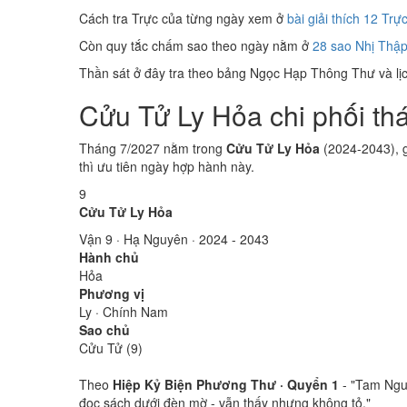
Cách tra Trực của từng ngày xem ở
bài giải thích 12 Trự
Còn quy tắc chấm sao theo ngày nằm ở
28 sao Nhị Thập
Thần sát ở đây tra theo bảng Ngọc Hạp Thông Thư và lịch
Cửu Tử Ly Hỏa chi phối th
Tháng 7/2027 nằm trong
Cửu Tử Ly Hỏa
(2024-2043), g
thì ưu tiên ngày hợp hành này.
9
Cửu Tử Ly Hỏa
Vận 9 · Hạ Nguyên · 2024 - 2043
Hành chủ
Hỏa
Phương vị
Ly · Chính Nam
Sao chủ
Cửu Tử (9)
Theo
Hiệp Kỷ Biện Phương Thư · Quyển 1
- "Tam Nguy
đọc sách dưới đèn mờ - vẫn thấy nhưng không tỏ."