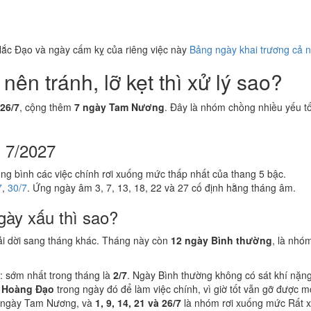
ắc Đạo và ngày cấm kỵ của riêng việc này
Bảng ngày khai trương cả 
ên tránh, lỡ kẹt thì xử lý sao?
 26/7
, cộng thêm
7 ngày Tam Nương
. Đây là nhóm chồng nhiều yếu tố
g 7/2027
ung bình các việc chính rơi xuống mức thấp nhất của thang 5 bậc.
7
,
30/7
. Ứng ngày âm 3, 7, 13, 18, 22 và 27 cố định hằng tháng âm.
gày xấu thì sao?
ải dời sang tháng khác. Tháng này còn
12 ngày Bình thường
, là nhó
: sớm nhất trong tháng là
2/7
. Ngày Bình thường không có sát khí nặn
 Hoàng Đạo
trong ngày đó để làm việc chính, vì giờ tốt vẫn gỡ được 
 ngày Tam Nương, và
1, 9, 14, 21 và 26/7
là nhóm rơi xuống mức Rất xấ