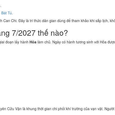
c
.
 Bát Tú
.
 Can Chi. Đây là tri thức dân gian dùng để tham khảo khi sắp lịch, kh
áng 7/2027 thế nào?
iai đoạn lấy hành
Hỏa
làm chủ. Ngày có hành tương sinh với Hỏa đượ
ên Cửu Vận là khung thời gian chi phối khí trường của vạn vật. Người