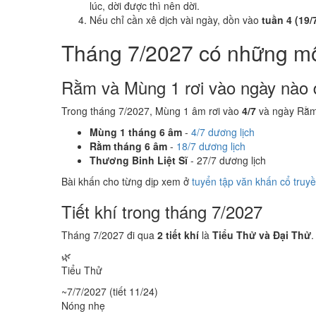
lúc, dời được thì nên dời.
Nếu chỉ cần xê dịch vài ngày, dồn vào
tuần 4 (19/7
Tháng 7/2027 có những m
Rằm và Mùng 1 rơi vào ngày nào 
Trong tháng 7/2027, Mùng 1 âm rơi vào
4/7
và ngày Rằm
Mùng 1 tháng 6 âm
-
4/7 dương lịch
Rằm tháng 6 âm
-
18/7 dương lịch
Thương Binh Liệt Sĩ
- 27/7 dương lịch
Bài khấn cho từng dịp xem ở
tuyển tập văn khấn cổ truy
Tiết khí trong tháng 7/2027
Tháng 7/2027 đi qua
2 tiết khí
là
Tiểu Thử và Đại Thử
.
🌿
Tiểu Thử
~7/7/2027 (tiết 11/24)
Nóng nhẹ