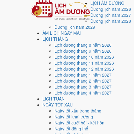
LỊCH ÂM DƯƠNG
Dương lịch năm 2026
Dương lịch năm 2027
Dương lịch năm 2028
Dương lịch năm 2029
Trang chủ
ÂM LỊCH NGÀY MAI
Lịch năm 2027
LỊCH THÁNG
Tháng 7/2027
Lịch dương tháng 8 năm 2026
Lịch âm dương tháng 
Lịch dương tháng 9 năm 2026
Lịch dương tháng 10 năm 2026
Lịch dương tháng 11 năm 2026
Tháng 7/2027 ứng với tháng 5 và 6 âm lịch năm Đinh Mù
Lịch dương tháng 12 năm 2026
Lịch dương tháng 1 năm 2027
Tháng 7/2027 có
31 ngày
, gồm 3 ngày thuộc tháng 5 â
Lịch dương tháng 2 năm 2027
Thang 5 bậc dùng chung với trang chi tiết từng ngày cho
Lịch dương tháng 3 năm 2027
Lịch dương tháng 4 năm 2027
Xét theo từng việc,
xuất hành
rộng cửa nhất với
17 ngà
LỊCH TUẦN
6
NGÀY TỐT XẤU
Ngày rất tốt
Ngày tốt xấu trong tháng
1
Ngày tốt khai trương
Ngày tốt
Ngày tốt cưới hỏi - kết hôn
12
Ngày tốt động thổ
Ngày xấu