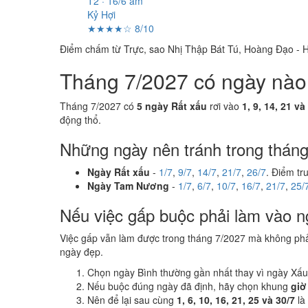
T2 · 16/6 âm
Kỷ Hợi
★★★★☆ 8/10
Điểm chấm từ Trực, sao Nhị Thập Bát Tú, Hoàng Đạo - H
Tháng 7/2027 có ngày nào n
Tháng 7/2027 có
5 ngày Rất xấu
rơi vào
1, 9, 14, 21 và
động thổ.
Những ngày nên tránh trong thán
Ngày Rất xấu
-
1/7
,
9/7
,
14/7
,
21/7
,
26/7
. Điểm tr
Ngày Tam Nương
-
1/7
,
6/7
,
10/7
,
16/7
,
21/7
,
25/
Nếu việc gấp buộc phải làm vào n
Việc gấp vẫn làm được trong tháng 7/2027 mà không ph
ngày đẹp.
Chọn ngày Bình thường gần nhất thay vì ngày Xấu
Nếu buộc đúng ngày đã định, hãy chọn khung
giờ
Nên để lại sau cùng
1, 6, 10, 16, 21, 25 và 30/7
là