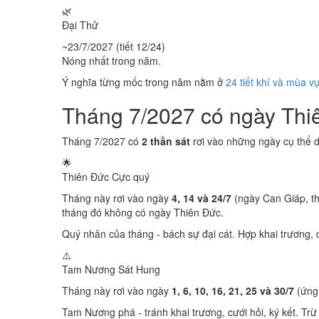
🌿
Đại Thử
~23/7/2027 (tiết 12/24)
Nóng nhất trong năm.
Ý nghĩa từng mốc trong năm nằm ở
24 tiết khí và mùa v
Tháng 7/2027 có ngày Th
Tháng 7/2027 có
2 thần sát
rơi vào những ngày cụ thể 
🌟
Thiên Đức
Cực quý
Tháng này rơi vào ngày
4, 14 và 24/7
(ngày Can Giáp, th
tháng đó không có ngày Thiên Đức.
Quý nhân của tháng - bách sự đại cát. Hợp khai trương, c
⚠️
Tam Nương Sát
Hung
Tháng này rơi vào ngày
1, 6, 10, 16, 21, 25 và 30/7
(ứng 
Tam Nương phá - tránh khai trương, cưới hỏi, ký kết. Trừ 