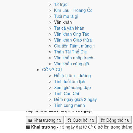
Tuần nào trong tháng 7/20
12 trực
Kim Lâu - Hoang Ốc
Ngày tốt tháng 7/2027 dồn về
tuần 4 (19/7 - 25/7)
với
3 
Tuổi mụ là gì
tuần 2.
Văn khấn
Tất cả văn khấn
Muốn xem sát hơn từng ngày trong một tuần, mở
lịch tuầ
Văn khấn Ông Táo
Văn khấn Giao thừa
Bảng thống kê ngày tốt xấu theo tuần
Gia tiên Rằm, mùng 1
Tuần
Ngày dương
Tốt
Xấu
Phân bố
Đánh giá
Thần Tài Thổ Địa
Tuần 1
1/7 - 4/7
0
2
⚠️ Cần thận trọng
Văn khấn nhập trạch
Tuần 2
5/7 - 11/7
2
3
⚠️ Nhiều ngày xấu 
Văn khấn cúng giỗ
Tuần 3
12/7 - 18/7
1
3
⚠️ Cần thận trọng
CÔNG CỤ
Tuần 4
19/7 - 25/7
3
3
✅ Tốt nhất tháng
Đổi lịch âm - dương
Tuần 5
26/7 - 31/7
1
1
➖ Cân bằng
Tính tuổi âm lịch
Xem giờ hoàng đạo
Ngày nào đẹp nhất tháng 7
Tính Can Chi
Đếm ngày giữa 2 ngày
Mỗi việc chấm theo bộ Trực và sao 28 Tú riêng nên ngà
Tính cung mệnh
Hẹp nhất là
cưới hỏi
, chỉ
13 ngày
.
🏪 Khai trương
13
💍 Cưới hỏi
13
🏗️ Động thổ
16
🏪 Khai trương
- 13 ngày đạt từ 6/10 trở lên trong thán