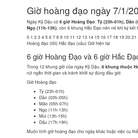
Giờ hoàng đạo ngày 7/1/20
Ngày Kỷ Dậu có
6 giờ Hoàng Đạo
:
Tý (23h-01h), Dần 
Ngọ (11h-13h)
, còn 6 khung Hắc Đạo nên né khi ký kết 
0
1
2
3
4
5
6
7
8
9
10
11
12
13
14
15
16
17
18
19
20
21
Hoàng đạo (tốt)
Hắc đạo (xấu)
Giờ hiện tại
6 giờ Hoàng Đạo và 6 giờ Hắc Đạ
Trong 12 khung giờ của ngày Kỷ Dậu,
6 khung thuộc H
rút ngắn thời gian và tránh khởi sự đúng đầu giờ.
Giờ Hoàng đạo
Tý (23h-01h)
Dần (03h-05h)
Mão (05h-07h)
Ngọ (11h-13h)
Mùi (13h-15h)
Dậu (17h-19h)
Muốn tính giờ hoàng đạo cho ngày khác hoặc việc cụ th