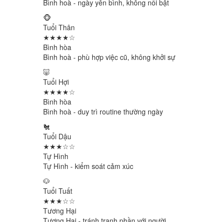
Bình hoà - ngày yên bình, không nổi bật
🐵
Tuổi Thân
★★★★☆
Bình hòa
Bình hoà - phù hợp việc cũ, không khởi sự
🐷
Tuổi Hợi
★★★★☆
Bình hòa
Bình hoà - duy trì routine thường ngày
🐔
Tuổi Dậu
★★★☆☆
Tự Hình
Tự Hình - kiểm soát cảm xúc
🐶
Tuổi Tuất
★★★☆☆
Tương Hại
Tương Hại - tránh tranh phần với người