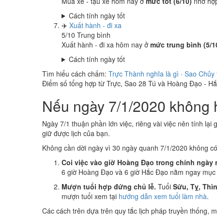
Mua xe - tậu xe hôm nay ở
mức tốt (6/10)
nhờ hợ
Cách tính ngày tốt
✈️
Xuất hành - đi xa
5
/10
Trung bình
Xuất hành - đi xa hôm nay ở
mức trung bình (5/1
Cách tính ngày tốt
Tìm hiểu cách chấm:
Trực Thành nghĩa là gì
·
Sao Chủy 
Điểm số tổng hợp từ Trực, Sao 28 Tú và Hoàng Đạo - H
Nếu ngày 7/1/2020 không h
Ngày 7/1 thuận phần lớn việc, riêng vài việc nên tính lại
giữ được lịch của bạn.
Không cần dời ngày vì 30 ngày quanh 7/1/2020 không c
Coi việc vào giờ Hoàng Đạo trong chính ngày 
6 giờ Hoàng Đạo và 6 giờ Hắc Đạo nằm ngay mục k
Mượn tuổi hợp đứng chủ lễ.
Tuổi
Sửu, Tỵ, Thì
mượn tuổi xem tại
hướng dẫn xem tuổi làm nhà
.
Các cách trên dựa trên quy tắc lịch pháp truyền thống,