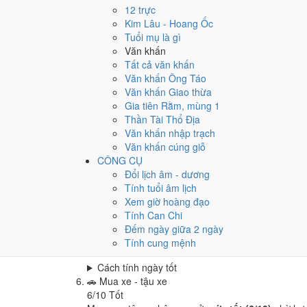
Cưới hỏi - đính hôn hôm nay ở
mức trung bình (5
12 trực
Cách tính ngày tốt
Kim Lâu - Hoang Ốc
🏪
Khai trương - mở cửa hàng
Tuổi mụ là gì
6
/10
Tốt
Văn khấn
Khai trương - mở cửa hàng hôm nay ở
mức tốt (6/
Tất cả văn khấn
Văn khấn Ông Táo
Cách tính ngày tốt
Văn khấn Giao thừa
🤝
Ký hợp đồng - giao ước
Gia tiên Rằm, mùng 1
6
/10
Tốt
Thần Tài Thổ Địa
Ký hợp đồng - giao ước hôm nay ở
mức tốt (6/10)
Văn khấn nhập trạch
Cách tính ngày tốt
Văn khấn cúng giỗ
🏗️
Động thổ - khởi công
CÔNG CỤ
6
/10
Tốt
Đổi lịch âm - dương
Động thổ - khởi công hôm nay ở
mức tốt (6/10)
nh
Tính tuổi âm lịch
Xem giờ hoàng đạo
Cách tính ngày tốt
Tính Can Chi
🏡
Nhập trạch - vào nhà mới
Đếm ngày giữa 2 ngày
6
/10
Tốt
Tính cung mệnh
Nhập trạch - vào nhà mới hôm nay ở
mức tốt (6/1
Cách tính ngày tốt
🚗
Mua xe - tậu xe
6
/10
Tốt