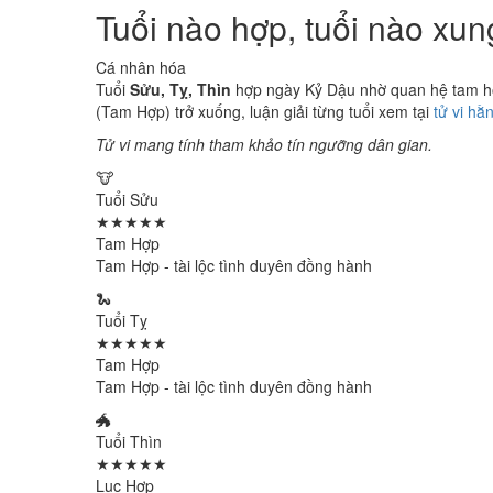
Tuổi nào hợp, tuổi nào xu
Cá nhân hóa
Tuổi
Sửu, Tỵ, Thìn
hợp ngày Kỷ Dậu nhờ quan hệ tam hợp
(Tam Hợp) trở xuống, luận giải từng tuổi xem tại
tử vi hằ
Tử vi mang tính tham khảo tín ngưỡng dân gian.
🐮
Tuổi Sửu
★★★★★
Tam Hợp
Tam Hợp - tài lộc tình duyên đồng hành
🐍
Tuổi Tỵ
★★★★★
Tam Hợp
Tam Hợp - tài lộc tình duyên đồng hành
🐲
Tuổi Thìn
★★★★★
Lục Hợp