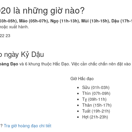
20 là những giờ nào?
(03h-05h), Mão (05h-07h), Ngọ (11h-13h), Mùi (13h-15h), Dậu (17h-
hoặc xuất hành.
22
23
o ngày Kỷ Dậu
oàng Đạo
và 6 khung thuộc Hắc Đạo. Việc cần chắc chắn nên đặt vào 
Giờ Hắc đạo
Sửu (01h-03h)
Thìn (07h-09h)
Tỵ (09h-11h)
Thân (15h-17h)
Tuất (19h-21h)
Hợi (21h-23h)
ể?
Tra giờ hoàng đạo chi tiết