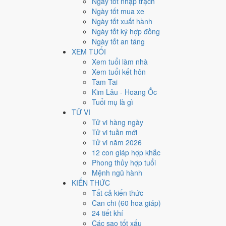
Ngày tốt nhập trạch
13
Ngày tốt mua xe
Ngày tốt xuất hành
Giờ
Ngày tốt ký hợp đồng
Giáp Tý
Ngày tốt an táng
Ngày 13
XEM TUỔI
Kỷ Dậu
Xem tuổi làm nhà
Tháng 12
Xem tuổi kết hôn
Đinh Sửu
Tam Tai
Năm 2019
Kim Lâu - Hoang Ốc
Kỷ Hợi
Tuổi mụ là gì
TỬ VI
Ngày Kỷ Dậu có Trực
Thành
(ngày thành tựu - đại cát, 
Tử vi hàng ngày
với công việc thường ngày.
Tử vi tuần mới
Tuổi
Sửu, Tỵ, Thìn
hợp ngày; tuổi
Mão
nên thận trọng (
Tử vi năm 2026
12 con giáp hợp khắc
Ngày 7/1/2020 tốt hay xấu 
Phong thủy hợp tuổi
Mệnh ngũ hành
Ngày 7/1/2020 đạt
5.7/10
trung bình cho 7 việc chính: ca
KIẾN THỨC
việc) nhưng gặp Sao Câu Trận hắc đạo nên điểm từng v
Tất cả kiến thức
Can chi (60 hoa giáp)
💍
Cưới hỏi - đính hôn
24 tiết khí
5
/10
Trung bình
Các sao tốt xấu