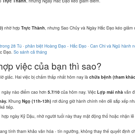
p
Trực Thành
, nhưng Ngày Hắc Đạo kéo giảm điểm.
0)
nhờ hợp
Trực Thành
, nhưng Sao Chủy và Ngày Hắc Đạo kéo giảm 
trong 28 Tú
·
phân biệt Hoàng Đạo - Hắc Đạo
·
Can Chi và Ngũ hành 
ắc Đạo.
So sánh cả tháng
ợp việc của bạn thì sao?
 giờ giấc. Hai việc bị chấm thấp nhất hôm nay là
chữa bệnh (tham khảo) 
ó ngày nào điểm cao hơn
5.7/10
của hôm nay. Việc
Lợp mái nhà
vẫn đ
này.
Khung
Ngọ (11h-13h)
rơi đúng giờ hành chính nên dễ sắp xếp nh
ế tiếp.
n
hợp ngày Kỷ Dậu, nhờ người tuổi này thay mặt động thổ hoặc nhận lễ
 mang tính tham khảo văn hóa - tín ngưỡng, không thay thế quyết định