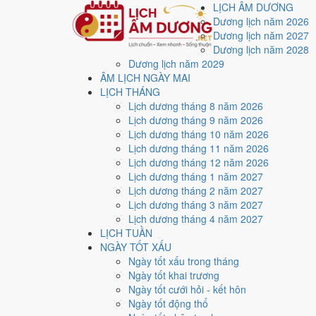
LỊCH ÂM DƯƠNG
Dương lịch năm 2026
Dương lịch năm 2027
Dương lịch năm 2028
Dương lịch năm 2029
Trang chủ
ÂM LỊCH NGÀY MAI
Lịch năm 2020
LỊCH THÁNG
Tháng 1/2020
Lịch dương tháng 8 năm 2026
Ngày 7/1/2020 (Kỷ Dậu)
Lịch dương tháng 9 năm 2026
Xem ngày
7/1/2020
dươ
Lịch dương tháng 10 năm 2026
Lịch dương tháng 11 năm 2026
xấu?
Lịch dương tháng 12 năm 2026
Lịch dương tháng 1 năm 2027
Lịch dương tháng 2 năm 2027
Ngày 7/1/2020 dương lịch (Thứ Ba) là ngày 13/12/201
Lịch dương tháng 3 năm 2027
với điểm trung bình
5.7/10
cho các việc quan trọng. Giờ
Lịch dương tháng 4 năm 2027
LỊCH TUẦN
Ngày Dương
NGÀY TỐT XẤU
Thứ Ba
Ngày tốt xấu trong tháng
Ngày Âm
Ngày tốt khai trương
Tháng 1 năm 2020
Ngày tốt cưới hỏi - kết hôn
7
Ngày tốt động thổ
Tháng 12 âm năm 2019