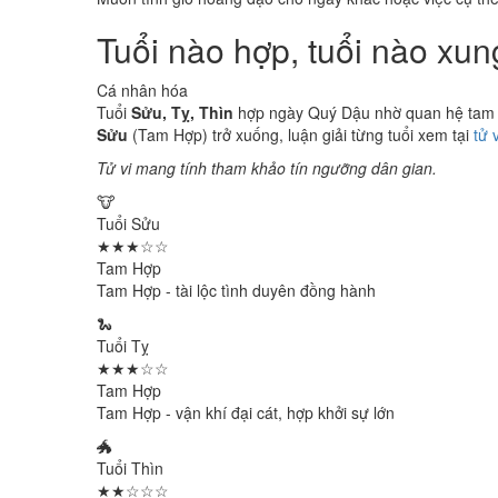
Tuổi nào hợp, tuổi nào xu
Cá nhân hóa
Tuổi
Sửu, Tỵ, Thìn
hợp ngày Quý Dậu nhờ quan hệ tam hợ
Sửu
(Tam Hợp) trở xuống, luận giải từng tuổi xem tại
tử 
Tử vi mang tính tham khảo tín ngưỡng dân gian.
🐮
Tuổi Sửu
★★★☆☆
Tam Hợp
Tam Hợp - tài lộc tình duyên đồng hành
🐍
Tuổi Tỵ
★★★☆☆
Tam Hợp
Tam Hợp - vận khí đại cát, hợp khởi sự lớn
🐲
Tuổi Thìn
★★☆☆☆