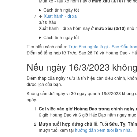
Mua xe - tậu xe hôm nay ở
mức xấu (3/10)
nhờ h
Cách tính ngày tốt
✈️
Xuất hành - đi xa
3
/10
Xấu
Xuất hành - đi xa hôm nay ở
mức xấu (3/10)
nhờ 
Cách tính ngày tốt
Tìm hiểu cách chấm:
Trực Phá nghĩa là gì
·
Sao Đẩu tro
Điểm số tổng hợp từ Trực, Sao 28 Tú và Hoàng Đạo - H
Nếu ngày 16/3/2023 không 
Điểm thấp của ngày 16/3 là tín hiệu cần điều chỉnh, khô
được lịch của bạn.
Không cần dời ngày vì 30 ngày quanh 16/3/2023 không 
ngày.
Coi việc vào giờ Hoàng Đạo trong chính ngày 
6 giờ Hoàng Đạo và 6 giờ Hắc Đạo nằm ngay mục k
Mượn tuổi hợp đứng chủ lễ.
Tuổi
Sửu, Tỵ, Thì
mượn tuổi xem tại
hướng dẫn xem tuổi làm nhà
.