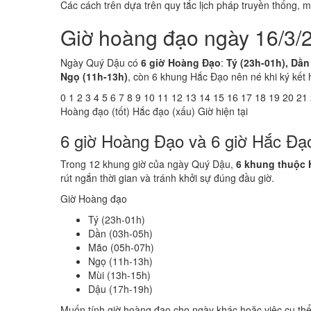
Các cách trên dựa trên quy tắc lịch pháp truyền thống,
Giờ hoàng đạo ngày 16/3/
Ngày Quý Dậu có
6 giờ Hoàng Đạo
:
Tý (23h-01h), Dần
Ngọ (11h-13h)
, còn 6 khung Hắc Đạo nên né khi ký kết 
0
1
2
3
4
5
6
7
8
9
10
11
12
13
14
15
16
17
18
19
20
21
Hoàng đạo (tốt)
Hắc đạo (xấu)
Giờ hiện tại
6 giờ Hoàng Đạo và 6 giờ Hắc Đ
Trong 12 khung giờ của ngày Quý Dậu,
6 khung thuộc
rút ngắn thời gian và tránh khởi sự đúng đầu giờ.
Giờ Hoàng đạo
Tý (23h-01h)
Dần (03h-05h)
Mão (05h-07h)
Ngọ (11h-13h)
Mùi (13h-15h)
Dậu (17h-19h)
Muốn tính giờ hoàng đạo cho ngày khác hoặc việc cụ th