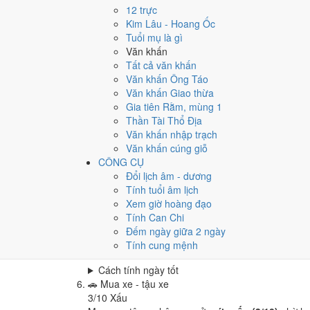
Cưới hỏi - đính hôn hôm nay ở
mức xấu (3/10)
nh
12 trực
Cách tính ngày tốt
Kim Lâu - Hoang Ốc
🏪
Khai trương - mở cửa hàng
Tuổi mụ là gì
3
/10
Xấu
Văn khấn
Khai trương - mở cửa hàng hôm nay ở
mức xấu (3
Tất cả văn khấn
Văn khấn Ông Táo
Cách tính ngày tốt
Văn khấn Giao thừa
🤝
Ký hợp đồng - giao ước
Gia tiên Rằm, mùng 1
3
/10
Xấu
Thần Tài Thổ Địa
Ký hợp đồng - giao ước hôm nay ở
mức xấu (3/10
Văn khấn nhập trạch
Cách tính ngày tốt
Văn khấn cúng giỗ
🏗️
Động thổ - khởi công
CÔNG CỤ
3
/10
Xấu
Đổi lịch âm - dương
Động thổ - khởi công hôm nay ở
mức xấu (3/10)
n
Tính tuổi âm lịch
Xem giờ hoàng đạo
Cách tính ngày tốt
Tính Can Chi
🏡
Nhập trạch - vào nhà mới
Đếm ngày giữa 2 ngày
3
/10
Xấu
Tính cung mệnh
Nhập trạch - vào nhà mới hôm nay ở
mức xấu (3/
Cách tính ngày tốt
🚗
Mua xe - tậu xe
3
/10
Xấu