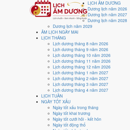
LỊCH ÂM DƯƠNG
Dương lịch năm 2026
Dương lịch năm 2027
Dương lịch năm 2028
Dương lịch năm 2029
Trang chủ
ÂM LỊCH NGÀY MAI
Lịch năm 2023
LỊCH THÁNG
Tháng 3/2023
Lịch dương tháng 8 năm 2026
Ngày 16/3/2023 (Quý Dậu)
Lịch dương tháng 9 năm 2026
Xem ngày
16/3/2023
d
Lịch dương tháng 10 năm 2026
Lịch dương tháng 11 năm 2026
xấu?
Lịch dương tháng 12 năm 2026
Lịch dương tháng 1 năm 2027
Lịch dương tháng 2 năm 2027
Ngày 16/3/2023 dương lịch (Thứ Năm) là ngày 25/2/2
Lịch dương tháng 3 năm 2027
với điểm trung bình
3.0/10
cho các việc quan trọng. Giờ
Lịch dương tháng 4 năm 2027
LỊCH TUẦN
Ngày Dương
NGÀY TỐT XẤU
Thứ Năm
Ngày tốt xấu trong tháng
Ngày Âm
Ngày tốt khai trương
Tháng 3 năm 2023
Ngày tốt cưới hỏi - kết hôn
16
Ngày tốt động thổ
Tháng 2 âm năm 2023