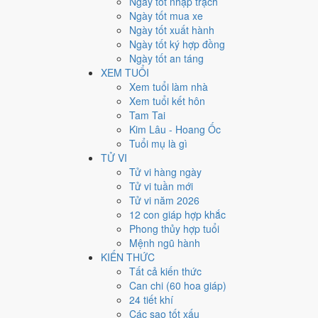
Ngày tốt nhập trạch
25
Ngày tốt mua xe
Ngày tốt xuất hành
Giờ
Ngày tốt ký hợp đồng
Nhâm Tý
Ngày tốt an táng
Ngày 25
XEM TUỔI
Quý Dậu
Xem tuổi làm nhà
Tháng 2
Xem tuổi kết hôn
Ất Mão
Tam Tai
Năm 2023
Kim Lâu - Hoang Ốc
Quý Mão
Tuổi mụ là gì
TỬ VI
Ngày Quý Dậu có Trực
Phá
(ngày phá hoại - đại hung, 
Tử vi hàng ngày
hẳn cưới hỏi, khai trương, động thổ.
Tử vi tuần mới
Tuổi
Sửu, Tỵ, Thìn
hợp ngày; tuổi
Mão
nên thận trọng (
Tử vi năm 2026
12 con giáp hợp khắc
Ngày 16/3/2023 tốt hay xấu
Phong thủy hợp tuổi
Mệnh ngũ hành
Ngày 16/3/2023 đạt
3.0/10
trung bình cho 7 việc chính: 
KIẾN THỨC
sự) nhưng gặp Sao Ngọc Đường hoàng đạo nên điểm từn
Tất cả kiến thức
Can chi (60 hoa giáp)
💍
Cưới hỏi - đính hôn
24 tiết khí
3
/10
Xấu
Các sao tốt xấu