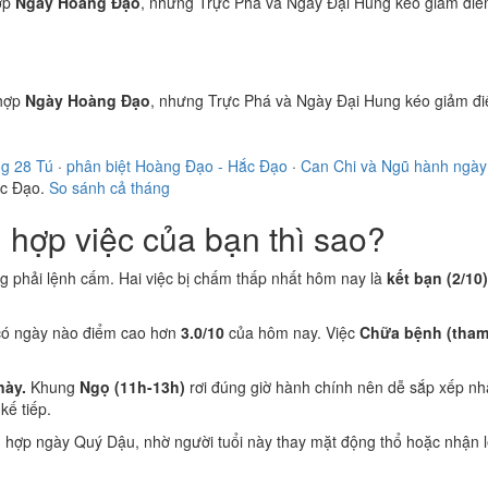
ợp
Ngày Hoàng Đạo
, nhưng Trực Phá và Ngày Đại Hung kéo giảm điể
hợp
Ngày Hoàng Đạo
, nhưng Trực Phá và Ngày Đại Hung kéo giảm đ
ng 28 Tú
·
phân biệt Hoàng Đạo - Hắc Đạo
·
Can Chi và Ngũ hành ngày
ắc Đạo.
So sánh cả tháng
hợp việc của bạn thì sao?
ng phải lệnh cấm. Hai việc bị chấm thấp nhất hôm nay là
kết bạn (2/10)
có ngày nào điểm cao hơn
3.0/10
của hôm nay. Việc
Chữa bệnh (tham
này.
Khung
Ngọ (11h-13h)
rơi đúng giờ hành chính nên dễ sắp xếp nh
ế tiếp.
n
hợp ngày Quý Dậu, nhờ người tuổi này thay mặt động thổ hoặc nhận l