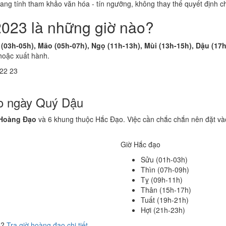
 mang tính tham khảo văn hóa - tín ngưỡng, không thay thế quyết định
2023 là những giờ nào?
 (03h-05h), Mão (05h-07h), Ngọ (11h-13h), Mùi (13h-15h), Dậu (17
hoặc xuất hành.
22
23
ạo ngày Quý Dậu
 Hoàng Đạo
và 6 khung thuộc Hắc Đạo. Việc cần chắc chắn nên đặt và
Giờ Hắc đạo
Sửu (01h-03h)
Thìn (07h-09h)
Tỵ (09h-11h)
Thân (15h-17h)
Tuất (19h-21h)
Hợi (21h-23h)
ể?
Tra giờ hoàng đạo chi tiết