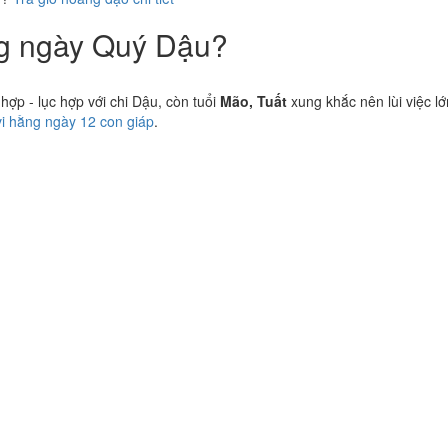
ng ngày Quý Dậu?
p - lục hợp với chi Dậu, còn tuổi
Mão, Tuất
xung khắc nên lùi việc lớ
vi hằng ngày 12 con giáp
.