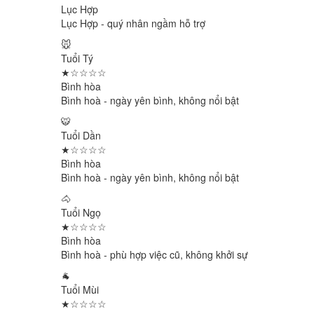
Lục Hợp
Lục Hợp - quý nhân ngầm hỗ trợ
🐭
Tuổi Tý
★☆☆☆☆
Bình hòa
Bình hoà - ngày yên bình, không nổi bật
🐯
Tuổi Dần
★☆☆☆☆
Bình hòa
Bình hoà - ngày yên bình, không nổi bật
🐴
Tuổi Ngọ
★☆☆☆☆
Bình hòa
Bình hoà - phù hợp việc cũ, không khởi sự
🐐
Tuổi Mùi
★☆☆☆☆