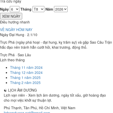
Tra cứu ngày
Ngày
Tháng
Năm
XEM NGÀY
Điều hướng nhanh
VỀ NGÀY HÔM NAY
Ngày Đại Hung · 2.1/10
Trực Phá (ngày phá hoại - đại hung, kỵ trăm sự) và gặp Sao Câu Trận
hắc đạo nên tránh hẳn cưới hỏi, khai trương, động thổ.
Trực Phá · Sao Lâu
Lịch theo tháng
Tháng 11 năm 2024
Tháng 12 năm 2024
Tháng 1 năm 2025
Tháng 2 năm 2025
☯
LỊCH ÂM DƯƠNG
Lịch vạn niên - Xem lịch âm dương, ngày tốt xấu, giờ hoàng đạo
cho mọi việc khởi sự thuận lợi.
Phú Thạnh, Tân Phú
,
Hồ Chí Minh
,
Việt Nam
lichamduong.net@gmail.com