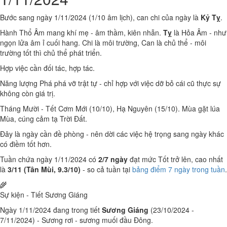
Bước sang ngày 1/11/2024 (1/10 âm lịch), can chi của ngày là
Kỷ Tỵ
.
Hành Thổ Âm mang khí mẹ - âm thầm, kiên nhẫn.
Tỵ
là Hỏa Âm - như
ngọn lửa âm ỉ cuối hang. Chi là môi trường, Can là chủ thể - môi
trường tốt thì chủ thể phát triển.
Hợp việc cần đối tác, hợp tác.
Năng lượng Phá phá vỡ trật tự - chỉ hợp với việc dỡ bỏ cái cũ thực sự
không còn giá trị.
Tháng Mười - Tết Cơm Mới (10/10), Hạ Nguyên (15/10). Mùa gặt lúa
Mùa, cúng cảm tạ Trời Đất.
Đây là ngày cần đề phòng - nên dời các việc hệ trọng sang ngày khác
có điềm tốt hơn.
Tuần chứa ngày 1/11/2024 có
2/7 ngày
đạt mức Tốt trở lên, cao nhất
là
3/11 (Tân Mùi, 9.3/10)
- so cả tuần tại
bảng điểm 7 ngày trong tuần
.
🌾
Sự kiện - Tiết Sương Giáng
Ngày 1/11/2024 đang trong tiết
Sương Giáng
(23/10/2024 -
7/11/2024) - Sương rơi - sương muối đầu Đông.