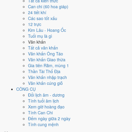
Tất cả kiến thức
việc gì?
Can chi (60 hoa giáp)
24 tiết khí
Các sao tốt xấu
Ngày 1/11/2024 đạt
2.1/10
trung bình cho 7 việc chính: cao nhất là
12 trực
Giải trừ - tẩy uế (5/10)
, thấp nhất là
Học hành - thi cử (2/10)
. Trực
Kim Lâu - Hoang Ốc
Phá (ngày phá hoại - đại hung, kỵ trăm sự) và gặp Sao Câu Trận hắc
Tuổi mụ là gì
đạo nên điểm từng việc chênh nhau như bảng dưới.
Văn khấn
💍
Cưới hỏi - đính hôn
Tất cả văn khấn
3
/10
Xấu
Văn khấn Ông Táo
Cưới hỏi - đính hôn hôm nay ở
mức xấu (3/10)
nhờ hợp
Sao
Văn khấn Giao thừa
Lâu
, nhưng Trực Phá, Ngày Hắc Đạo và Ngày Đại Hung kéo
Gia tiên Rằm, mùng 1
giảm điểm.
Thần Tài Thổ Địa
Văn khấn nhập trạch
Cách tính ngày tốt
Văn khấn cúng giỗ
🏪
Khai trương - mở cửa hàng
CÔNG CỤ
2
/10
Xấu
Đổi lịch âm - dương
Khai trương - mở cửa hàng hôm nay ở
mức xấu (2/10)
do
Trực
Tính tuổi âm lịch
Phá, Ngày Hắc Đạo và Ngày Đại Hung
gây bất lợi.
Xem giờ hoàng đạo
Cách tính ngày tốt
Tính Can Chi
🤝
Ký hợp đồng - giao ước
Đếm ngày giữa 2 ngày
2
/10
Xấu
Tính cung mệnh
Ký hợp đồng - giao ước hôm nay ở
mức xấu (2/10)
do
Trực