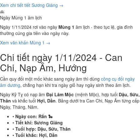
Xem chi tiết tiết Sương Giáng →
🙏
Ngày Mùng 1 âm lịch
Ngày 1/11/2024 rơi vào ngày
Mùng 1
âm lịch - theo tục lệ, gia đình
thường cúng gia tiên vào ngày này.
Xem văn khấn Mùng 1 →
Chi tiết ngày 1/11/2024 - Can
Chi, Nạp Âm, Hướng
Cần quy đổi một mốc khác sang ngày âm thì dùng
công cụ đổi ngày
âm dương
, chẳng hạn khi tra ngày giỗ hay ngày sinh theo âm lịch.
Ngày Kỷ Tỵ có nạp âm
Đại Lâm Mộc
(mệnh Mộc), hợp tuổi
Dậu, Sửu,
Thân
và khắc tuổi
Hợi, Dần
. Bảng dưới tra Can Chi, Nạp Âm từng cấp
Ngày, Tháng, Năm.
•
Ngày con:
Rắn 🐍
•
Tiết khí:
Sương Giáng
•
Tuổi hợp:
Dậu, Sửu, Thân
•
Tuổi khắc:
Hợi, Dần