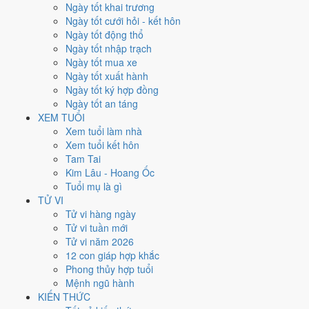
Thứ Sáu
Ngày tốt khai trương
Ngày Âm
Ngày tốt cưới hỏi - kết hôn
Tháng 11 năm 2024
Ngày tốt động thổ
1
Ngày tốt nhập trạch
Tháng 10 âm năm 2024
Ngày tốt mua xe
1
Ngày tốt xuất hành
Tiết Sương Giáng
Ngày tốt ký hợp đồng
Giờ
Ngày tốt an táng
Giáp Tý
XEM TUỔI
Ngày 1
Xem tuổi làm nhà
Kỷ Tỵ
Xem tuổi kết hôn
Tháng 10
Tam Tai
Ất Hợi
Kim Lâu - Hoang Ốc
Năm 2024
Tuổi mụ là gì
Giáp Thìn
TỬ VI
Tử vi hàng ngày
Ngày Kỷ Tỵ có Trực
Phá
(ngày phá hoại - đại hung, kỵ trăm sự) và
Tử vi tuần mới
gặp Sao
Câu Trận hắc đạo
. Điểm trung bình 7 việc chính chỉ
2.1/10
Tử vi năm 2026
nên đây là
Ngày Đại Hung
, tránh hẳn cưới hỏi, khai trương, động thổ.
12 con giáp hợp khắc
Phong thủy hợp tuổi
Tuổi
Dậu, Sửu, Thân
hợp ngày; tuổi
Hợi
nên thận trọng (Lục Xung).
Mệnh ngũ hành
Ngày 1/11/2024 tốt hay xấu cho
KIẾN THỨC