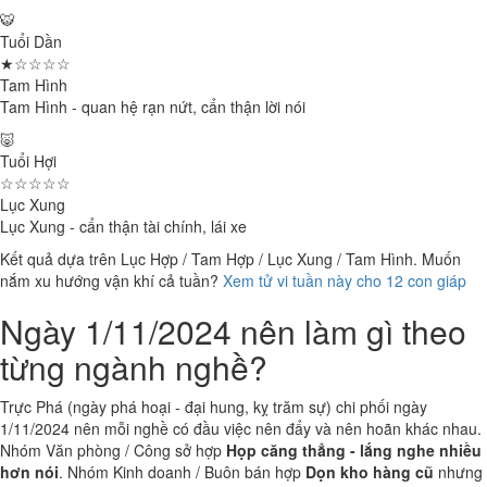
🐯
Tuổi Dần
★☆☆☆☆
Tam Hình
Tam Hình - quan hệ rạn nứt, cẩn thận lời nói
🐷
Tuổi Hợi
☆☆☆☆☆
Lục Xung
Lục Xung - cẩn thận tài chính, lái xe
Kết quả dựa trên Lục Hợp / Tam Hợp / Lục Xung / Tam Hình. Muốn
nắm xu hướng vận khí cả tuần?
Xem tử vi tuần này cho 12 con giáp
Ngày 1/11/2024 nên làm gì theo
từng ngành nghề?
Trực Phá (ngày phá hoại - đại hung, kỵ trăm sự) chi phối ngày
1/11/2024 nên mỗi nghề có đầu việc nên đẩy và nên hoãn khác nhau.
Nhóm Văn phòng / Công sở hợp
Họp căng thẳng - lắng nghe nhiều
hơn nói
. Nhóm Kinh doanh / Buôn bán hợp
Dọn kho hàng cũ
nhưng