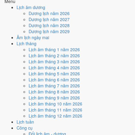
Menu
Phá, Ngày Hắc Đạo và Ngày Đại Hung
gây bất lợi.
Lịch âm dương
Cách tính ngày tốt
Dương lịch năm 2026
🏗️
Động thổ - khởi công
Dương lịch năm 2027
2
/10
Xấu
Dương lịch năm 2028
Động thổ - khởi công hôm nay ở
mức xấu (2/10)
do
Trực Phá,
Dương lịch năm 2029
Ngày Hắc Đạo và Ngày Đại Hung
gây bất lợi.
Âm lịch ngày mai
Lịch tháng
Cách tính ngày tốt
Lịch âm tháng 1 năm 2026
🏡
Nhập trạch - vào nhà mới
Lịch âm tháng 2 năm 2026
2
/10
Xấu
Lịch âm tháng 3 năm 2026
Nhập trạch - vào nhà mới hôm nay ở
mức xấu (2/10)
do
Trực
Lịch âm tháng 4 năm 2026
Phá, Ngày Hắc Đạo và Ngày Đại Hung
gây bất lợi.
Lịch âm tháng 5 năm 2026
Cách tính ngày tốt
Lịch âm tháng 6 năm 2026
🚗
Mua xe - tậu xe
Lịch âm tháng 7 năm 2026
2
/10
Xấu
Lịch âm tháng 8 năm 2026
Mua xe - tậu xe hôm nay ở
mức xấu (2/10)
do
Trực Phá, Ngày
Lịch âm tháng 9 năm 2026
Hắc Đạo và Ngày Đại Hung
gây bất lợi.
Lịch âm tháng 10 năm 2026
Lịch âm tháng 11 năm 2026
Cách tính ngày tốt
Lịch âm tháng 12 năm 2026
✈️
Xuất hành - đi xa
Lịch tuần
2
/10
Xấu
Công cụ
Xuất hành - đi xa hôm nay ở
mức xấu (2/10)
do
Trực Phá,
Đổi lịch âm - dương
Ngày Hắc Đạo và Ngày Đại Hung
gây bất lợi.