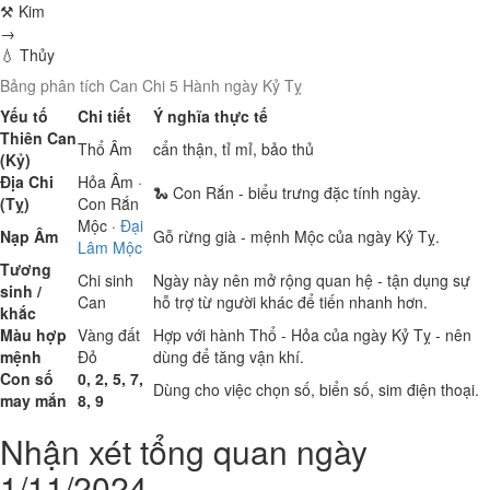
⚒ Kim
→
💧 Thủy
Bảng phân tích Can Chi 5 Hành ngày Kỷ Tỵ
Yếu tố
Chi tiết
Ý nghĩa thực tế
Thiên Can
Thổ
Âm
cẩn thận, tỉ mỉ, bảo thủ
(Kỷ)
Địa Chi
Hỏa
Âm ·
🐍 Con Rắn - biểu trưng đặc tính ngày.
(Tỵ)
Con Rắn
Mộc
·
Đại
Nạp Âm
Gỗ rừng già - mệnh Mộc của ngày Kỷ Tỵ.
Lâm Mộc
Tương
Chi sinh
Ngày này nên mở rộng quan hệ - tận dụng sự
sinh /
Can
hỗ trợ từ người khác để tiến nhanh hơn.
khắc
Màu hợp
Vàng đất
Hợp với hành Thổ - Hỏa của ngày Kỷ Tỵ - nên
mệnh
Đỏ
dùng để tăng vận khí.
Con số
0, 2, 5, 7,
Dùng cho việc chọn số, biển số, sim điện thoại.
may mắn
8, 9
Nhận xét tổng quan ngày
1/11/2024