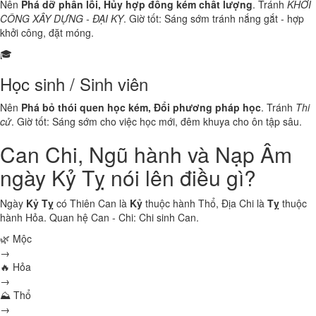
Nên
Phá dỡ phần lỗi, Hủy hợp đồng kém chất lượng
. Tránh
KHỞI
CÔNG XÂY DỰNG - ĐẠI KỴ
. Giờ tốt: Sáng sớm tránh nắng gắt - hợp
khởi công, đặt móng.
🎓
Học sinh / Sinh viên
Nên
Phá bỏ thói quen học kém, Đổi phương pháp học
. Tránh
Thi
cử
. Giờ tốt: Sáng sớm cho việc học mới, đêm khuya cho ôn tập sâu.
Can Chi, Ngũ hành và Nạp Âm
ngày Kỷ Tỵ nói lên điều gì?
Ngày
Kỷ Tỵ
có Thiên Can là
Kỷ
thuộc hành
Thổ
, Địa Chi là
Tỵ
thuộc
hành
Hỏa
. Quan hệ Can - Chi:
Chi sinh Can
.
🌿 Mộc
→
🔥 Hỏa
→
⛰ Thổ
→