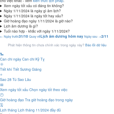
cho việc khác - xem
kiến thức lịch pháp
.
Xem ngày tốt xấu có đáng tin không?
Ngày 1/11/2024 là ngày gì âm lịch?
Ngày 1/11/2024 là ngày tốt hay xấu?
Giờ hoàng đạo ngày 1/11/2024 là giờ nào?
Lịch âm dương là gì?
Tuổi nào hợp - khắc với ngày 1/11/2024?
31/10
Lịch âm dương hôm nay
2/11
← Ngày trước
Quay về
Ngày sau →
Phát hiện thông tin chưa chính xác trong ngày này?
Báo lỗi dữ liệu
🐍
Can chi ngày
Can chi Kỷ Tỵ
🌞
Tiết khí
Tiết Sương Giáng
⭐
Sao 28 Tú
Sao Lâu
📅
Xem ngày tốt xấu
Chọn ngày tốt theo việc
🕐
Giờ hoàng đạo
Tra giờ hoàng đạo trong ngày
🗓️
Lịch tháng
Lịch tháng 11/2024 đầy đủ