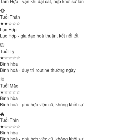
Tam Hợp - vận khí đại cát, hợp khởi sự lớn
🐵
Tuổi Thân
★★☆☆☆
Lục Hợp
Lục Hợp - gia đạo hoà thuận, kết nối tốt
🐭
Tuổi Tý
★☆☆☆☆
Bình hòa
Bình hoà - duy trì routine thường ngày
🐰
Tuổi Mão
★☆☆☆☆
Bình hòa
Bình hoà - phù hợp việc cũ, không khởi sự
🐲
Tuổi Thìn
★☆☆☆☆
Bình hòa
Bình hoà - phù hợp việc cũ, không khởi sự