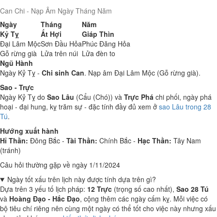
Can Chi - Nạp Âm Ngày Tháng Năm
Ngày
Tháng
Năm
Kỷ Tỵ
Ất Hợi
Giáp Thìn
Đại Lâm Mộc
Sơn Đầu Hỏa
Phúc Đăng Hỏa
Gỗ rừng già
Lửa trên núi
Lửa đèn to
Ngũ Hành
Ngày Kỷ Tỵ -
Chi sinh Can
. Nạp âm Đại Lâm Mộc (Gỗ rừng già).
Sao - Trực
Ngày Kỷ Tỵ do
Sao Lâu
(Cẩu (Chó)) và
Trực Phá
chi phối, ngày phá
hoại - đại hung, kỵ trăm sự - đặc tính đầy đủ xem ở
sao Lâu trong 28
Tú
.
Hướng xuất hành
Hỉ Thần:
Đông Bắc -
Tài Thần:
Chính Bắc -
Hạc Thần:
Tây Nam
(tránh)
Câu hỏi thường gặp về ngày 1/11/2024
Ngày tốt xấu trên lịch này được tính dựa trên gì?
Dựa trên 3 yếu tố lịch pháp:
12 Trực
(trọng số cao nhất),
Sao 28 Tú
và
Hoàng Đạo - Hắc Đạo
, cộng thêm các ngày cấm kỵ. Mỗi việc có
bộ tiêu chí riêng nên cùng một ngày có thể tốt cho việc này nhưng xấu