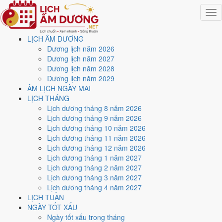
Togg
navig
LỊCH ÂM DƯƠNG
Trang chủ
Dương lịch năm 2026
Lịch năm 2024
Dương lịch năm 2027
Tháng 11/2024
Dương lịch năm 2028
Ngày 1/11/2024 (Kỷ Tỵ)
Dương lịch năm 2029
ÂM LỊCH NGÀY MAI
Xem ngày
1/11/2024
dương
LỊCH THÁNG
Lịch dương tháng 8 năm 2026
lịch - Ngày 1/10 âm lịch (Kỷ
Lịch dương tháng 9 năm 2026
Lịch dương tháng 10 năm 2026
Tỵ) tốt hay xấu?
Lịch dương tháng 11 năm 2026
Lịch dương tháng 12 năm 2026
Lịch dương tháng 1 năm 2027
Ngày 1/11/2024 dương lịch (Thứ Sáu) là ngày 1/10/2024 âm lịch
,
Lịch dương tháng 2 năm 2027
tức ngày
Kỷ Tỵ
- Chi sinh Can, Trực Phá, Sao Lâu, nạp âm Đại Lâm
Lịch dương tháng 3 năm 2027
Mộc. Tổng hòa, đây là
Ngày Đại Hung
với điểm trung bình
2.1/10
cho
Lịch dương tháng 4 năm 2027
các việc quan trọng. Giờ Hoàng Đạo trong ngày:
Sửu, Thìn, Ngọ,
LỊCH TUẦN
Mùi, Tuất, Hợi
.
NGÀY TỐT XẤU
Ngày Dương
Ngày tốt xấu trong tháng