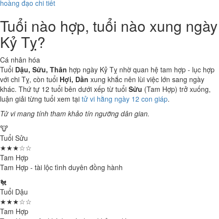
hoàng đạo chi tiết
Tuổi nào hợp, tuổi nào xung ngày
Kỷ Tỵ?
Cá nhân hóa
Tuổi
Dậu, Sửu, Thân
hợp ngày Kỷ Tỵ nhờ quan hệ tam hợp - lục hợp
với chi Tỵ, còn tuổi
Hợi, Dần
xung khắc nên lùi việc lớn sang ngày
khác. Thứ tự 12 tuổi bên dưới xếp từ tuổi
Sửu
(Tam Hợp) trở xuống,
luận giải từng tuổi xem tại
tử vi hằng ngày 12 con giáp
.
Tử vi mang tính tham khảo tín ngưỡng dân gian.
🐮
Tuổi Sửu
★★★☆☆
Tam Hợp
Tam Hợp - tài lộc tình duyên đồng hành
🐔
Tuổi Dậu
★★★☆☆
Tam Hợp