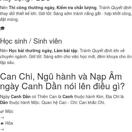
Nên
Thi công thường ngày, Kiểm tra chất lượng
. Tránh
Quyết định
thay đổi thiết kế lớn
. Giờ tốt: Sáng sớm tránh nắng gắt - hợp khởi công,
đặt móng.
🎓
Học sinh / Sinh viên
Nên
Học bài thường ngày, Làm bài tập
. Tránh
Quyết định lớn về
chuyên ngành
. Giờ tốt: Sáng sớm cho việc học mới, đêm khuya cho ôn
tập sâu.
Can Chi, Ngũ hành và Nạp Âm
ngày Canh Dần nói lên điều gì?
Ngày
Canh Dần
có Thiên Can là
Canh
thuộc hành
Kim
, Địa Chi là
Dần
thuộc hành
Mộc
. Quan hệ Can - Chi:
Can khắc Chi
.
🌿 Mộc
→
🔥 Hỏa
→