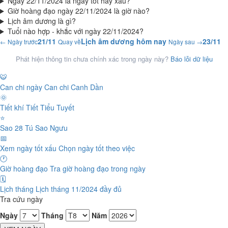
Ngày 22/11/2024 là ngày tốt hay xấu?
Giờ hoàng đạo ngày 22/11/2024 là giờ nào?
Lịch âm dương là gì?
Tuổi nào hợp - khắc với ngày 22/11/2024?
21/11
Lịch âm dương hôm nay
23/11
← Ngày trước
Quay về
Ngày sau →
Phát hiện thông tin chưa chính xác trong ngày này?
Báo lỗi dữ liệu
🐯
Can chi ngày
Can chi Canh Dần
🌞
Tiết khí
Tiết Tiểu Tuyết
⭐
Sao 28 Tú
Sao Ngưu
📅
Xem ngày tốt xấu
Chọn ngày tốt theo việc
🕐
Giờ hoàng đạo
Tra giờ hoàng đạo trong ngày
🗓️
Lịch tháng
Lịch tháng 11/2024 đầy đủ
Tra cứu ngày
Ngày
Tháng
Năm