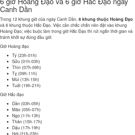
6 giờ Hoàng Đạo và 6 giờ Hắc Đạo ngày
Canh Dần
Trong 12 khung giờ của ngày Canh Dần,
6 khung thuộc Hoàng Đạo
và 6 khung thuộc Hắc Đạo. Việc cần chắc chắn nên đặt vào khung
Hoàng Đạo; việc buộc làm trong giờ Hắc Đạo thì rút ngắn thời gian và
tránh khởi sự đúng đầu giờ.
Giờ Hoàng đạo
Tý (23h-01h)
Sửu (01h-03h)
Thìn (07h-09h)
Tỵ (09h-11h)
Mùi (13h-15h)
Tuất (19h-21h)
Giờ Hắc đạo
Dần (03h-05h)
Mão (05h-07h)
Ngọ (11h-13h)
Thân (15h-17h)
Dậu (17h-19h)
Hợi (21h-23h)