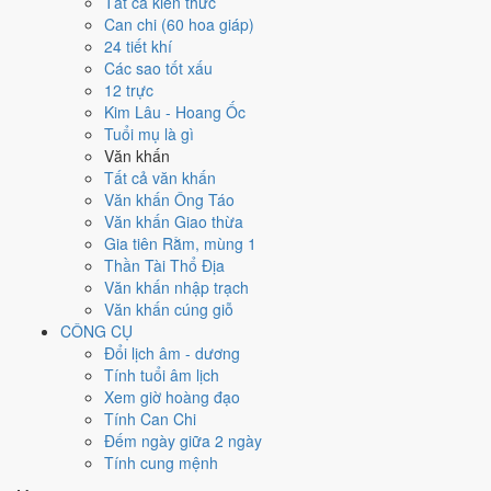
Tất cả kiến thức
Tuổi
Ngọ, Tuất, Hợi
hợp ngày; tuổi
Thân
nên thận trọng (Lục Xung).
Can chi (60 hoa giáp)
Ngày 22/11/2024 tốt hay xấu cho
24 tiết khí
Các sao tốt xấu
việc gì?
12 trực
Kim Lâu - Hoang Ốc
Ngày 22/11/2024 đạt
4.0/10
trung bình cho 7 việc chính: cao nhất là
Tuổi mụ là gì
Mở kho - xuất hàng (5/10)
, thấp nhất là
Học hành - thi cử (4/10)
.
Văn khấn
Trực Bình (ngày bình hòa, ổn định, không thiên hung cát) và gặp Sao
Tất cả văn khấn
Thiên Lao hắc đạo nên điểm từng việc chênh nhau như bảng dưới.
Văn khấn Ông Táo
Văn khấn Giao thừa
💍
Cưới hỏi - đính hôn
Gia tiên Rằm, mùng 1
4
/10
Trung bình
Thần Tài Thổ Địa
Cưới hỏi - đính hôn hôm nay ở
mức trung bình (4/10)
do
Sao
Văn khấn nhập trạch
Ngưu và Ngày Hắc Đạo
gây bất lợi.
Văn khấn cúng giỗ
Cách tính ngày tốt
CÔNG CỤ
🏪
Khai trương - mở cửa hàng
Đổi lịch âm - dương
4
/10
Trung bình
Tính tuổi âm lịch
Khai trương - mở cửa hàng hôm nay ở
mức trung bình (4/10)
Xem giờ hoàng đạo
do
Sao Ngưu và Ngày Hắc Đạo
gây bất lợi.
Tính Can Chi
Đếm ngày giữa 2 ngày
Cách tính ngày tốt
Tính cung mệnh
🤝
Ký hợp đồng - giao ước