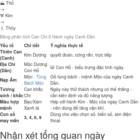
⛰ Thổ
→
⚒ Kim
→
💧 Thủy
Bảng phân tích Can Chi 5 Hành ngày Canh Dần
Yếu tố
Chi tiết
Ý nghĩa thực tế
Thiên Can
Kim
Dương
quyết đoán, cứng rắn, trực tiếp
(Canh)
Địa Chi
Mộc
Dương ·
🐯 Con Hổ - biểu trưng đặc tính ngày.
(Dần)
Con Hổ
Mộc
·
Tùng
Gỗ tùng bách - mệnh Mộc của ngày Canh
Nạp Âm
Bách Mộc
Dần.
Tương
Can khắc
Ngày này thử thách nhưng có thể thắng -
sinh / khắc
Chi
cần kiên định và đủ năng lượng.
Màu hợp
Bạc/Xám
Hợp với hành Kim - Mộc của ngày Canh Dần
mệnh
Xanh lá
- nên dùng để tăng vận khí.
Con số
Dùng cho việc chọn số, biển số, sim điện
3, 4, 6, 9
may mắn
thoại.
Nhận xét tổng quan ngày