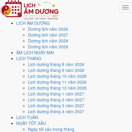
Togg
navig
LỊCH ÂM DƯƠNG
Trang chủ
Dương lịch năm 2026
Lịch năm 2024
Dương lịch năm 2027
Tháng 11/2024
Dương lịch năm 2028
Ngày 22/11/2024 (Canh Dần)
Dương lịch năm 2029
ÂM LỊCH NGÀY MAI
Xem ngày
22/11/2024
LỊCH THÁNG
Lịch dương tháng 8 năm 2026
dương lịch - Ngày 22/10 âm
Lịch dương tháng 9 năm 2026
Lịch dương tháng 10 năm 2026
lịch (Canh Dần) tốt hay
Lịch dương tháng 11 năm 2026
Lịch dương tháng 12 năm 2026
xấu?
Lịch dương tháng 1 năm 2027
Lịch dương tháng 2 năm 2027
Lịch dương tháng 3 năm 2027
Ngày 22/11/2024 dương lịch (Thứ Sáu) là ngày 22/10/2024 âm
Lịch dương tháng 4 năm 2027
lịch
, tức ngày
Canh Dần
- Can khắc Chi, Trực Bình, Sao Ngưu, nạp
LỊCH TUẦN
âm Tùng Bách Mộc. Tổng hòa, đây là
Ngày Hung
với điểm trung bình
NGÀY TỐT XẤU
4.0/10
cho các việc quan trọng. Giờ Hoàng Đạo trong ngày:
Tý, Sửu,
Ngày tốt xấu trong tháng
Thìn, Tỵ, Mùi, Tuất
.