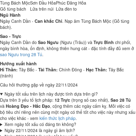
Tùng Bách Mộc
Sơn Đầu Hỏa
Phúc Đăng Hỏa
Gỗ tùng bách
Lửa trên núi
Lửa đèn to
Ngũ Hành
Ngày Canh Dần -
Can khắc Chi
. Nạp âm Tùng Bách Mộc (Gỗ tùng
bách).
Sao - Trực
Ngày Canh Dần do
Sao Ngưu
(Ngưu (Trâu)) và
Trực Bình
chi phối,
ngày bình hòa, ổn định, không thiên hung cát - đặc tính đầy đủ xem ở
sao Ngưu trong 28 Tú
.
Hướng xuất hành
Hỉ Thần:
Tây Bắc -
Tài Thần:
Chính Đông -
Hạc Thần:
Tây Bắc
(tránh)
Câu hỏi thường gặp về ngày 22/11/2024
Ngày tốt xấu trên lịch này được tính dựa trên gì?
Dựa trên 3 yếu tố lịch pháp:
12 Trực
(trọng số cao nhất),
Sao 28 Tú
và
Hoàng Đạo - Hắc Đạo
, cộng thêm các ngày cấm kỵ. Mỗi việc có
bộ tiêu chí riêng nên cùng một ngày có thể tốt cho việc này nhưng xấu
cho việc khác - xem
kiến thức lịch pháp
.
Xem ngày tốt xấu có đáng tin không?
Ngày 22/11/2024 là ngày gì âm lịch?