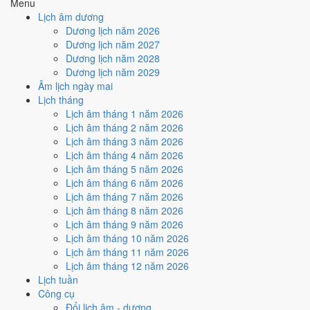
4
/10
Trung bình
Menu
Ký hợp đồng - giao ước hôm nay ở
mức trung bình (4/10)
do
Lịch âm dương
Ngày Hắc Đạo
gây bất lợi.
Dương lịch năm 2026
Dương lịch năm 2027
Cách tính ngày tốt
Dương lịch năm 2028
🏗️
Động thổ - khởi công
Dương lịch năm 2029
4
/10
Trung bình
Âm lịch ngày mai
Động thổ - khởi công hôm nay ở
mức trung bình (4/10)
do
Lịch tháng
Ngày Hắc Đạo
gây bất lợi.
Lịch âm tháng 1 năm 2026
Cách tính ngày tốt
Lịch âm tháng 2 năm 2026
🏡
Nhập trạch - vào nhà mới
Lịch âm tháng 3 năm 2026
4
/10
Trung bình
Lịch âm tháng 4 năm 2026
Nhập trạch - vào nhà mới hôm nay ở
mức trung bình (4/10)
do
Lịch âm tháng 5 năm 2026
Sao Ngưu và Ngày Hắc Đạo
gây bất lợi.
Lịch âm tháng 6 năm 2026
Lịch âm tháng 7 năm 2026
Cách tính ngày tốt
Lịch âm tháng 8 năm 2026
🚗
Mua xe - tậu xe
Lịch âm tháng 9 năm 2026
4
/10
Trung bình
Lịch âm tháng 10 năm 2026
Mua xe - tậu xe hôm nay ở
mức trung bình (4/10)
do
Ngày
Lịch âm tháng 11 năm 2026
Hắc Đạo
gây bất lợi.
Lịch âm tháng 12 năm 2026
Cách tính ngày tốt
Lịch tuần
✈️
Xuất hành - đi xa
Công cụ
4
/10
Trung bình
Đổi lịch âm - dương