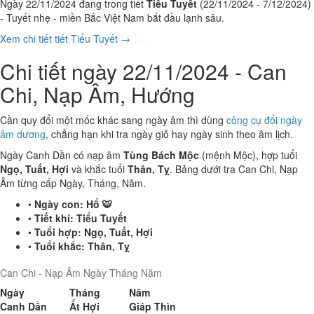
Ngày 22/11/2024 đang trong tiết
Tiểu Tuyết
(22/11/2024 - 7/12/2024)
- Tuyết nhẹ - miền Bắc Việt Nam bắt đầu lạnh sâu.
Xem chi tiết tiết Tiểu Tuyết →
Chi tiết ngày 22/11/2024 - Can
Chi, Nạp Âm, Hướng
Cần quy đổi một mốc khác sang ngày âm thì dùng
công cụ đổi ngày
âm dương
, chẳng hạn khi tra ngày giỗ hay ngày sinh theo âm lịch.
Ngày Canh Dần có nạp âm
Tùng Bách Mộc
(mệnh Mộc), hợp tuổi
Ngọ, Tuất, Hợi
và khắc tuổi
Thân, Tỵ
. Bảng dưới tra Can Chi, Nạp
Âm từng cấp Ngày, Tháng, Năm.
•
Ngày con:
Hổ 🐯
•
Tiết khí:
Tiểu Tuyết
•
Tuổi hợp:
Ngọ, Tuất, Hợi
•
Tuổi khắc:
Thân, Tỵ
Can Chi - Nạp Âm Ngày Tháng Năm
Ngày
Tháng
Năm
Canh Dần
Ất Hợi
Giáp Thìn