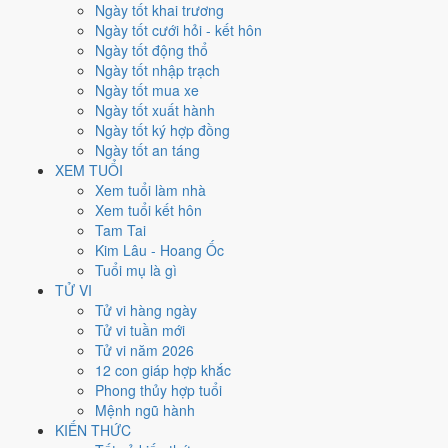
Ngày tốt khai trương
Ngày Dương
Ngày tốt cưới hỏi - kết hôn
Thứ Sáu
Ngày tốt động thổ
Ngày Âm
Ngày tốt nhập trạch
Tháng 11 năm 2024
Ngày tốt mua xe
22
Ngày tốt xuất hành
Tháng 10 âm năm 2024
Ngày tốt ký hợp đồng
22
Ngày tốt an táng
Tiết Tiểu Tuyết
XEM TUỔI
Giờ
Xem tuổi làm nhà
Bính Tý
Xem tuổi kết hôn
Ngày 22
Tam Tai
Canh Dần
Kim Lâu - Hoang Ốc
Tháng 10
Tuổi mụ là gì
Ất Hợi
TỬ VI
Năm 2024
Tử vi hàng ngày
Giáp Thìn
Tử vi tuần mới
Tử vi năm 2026
Ngày Canh Dần có Trực
Bình
(ngày bình hòa, ổn định, không thiên
12 con giáp hợp khắc
hung cát) và gặp Sao
Thiên Lao hắc đạo
. Điểm trung bình 7 việc
Phong thủy hợp tuổi
chính chỉ
4.0/10
nên đây là
Ngày Hung
, cần thận trọng với các quyết
Mệnh ngũ hành
định lớn khó đảo ngược.
KIẾN THỨC