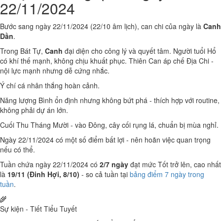
22/11/2024
Bước sang ngày 22/11/2024 (22/10 âm lịch), can chi của ngày là
Canh
Dần
.
Trong Bát Tự,
Canh
đại diện cho công lý và quyết tâm. Người tuổi Hổ
có khí thế mạnh, không chịu khuất phục. Thiên Can áp chế Địa Chi -
nội lực mạnh nhưng dễ cứng nhắc.
Ý chí cá nhân thắng hoàn cảnh.
Năng lượng Bình ổn định nhưng không bứt phá - thích hợp với routine,
không phải dự án lớn.
Cuối Thu Tháng Mười - vào Đông, cây cối rụng lá, chuẩn bị mùa nghỉ.
Ngày 22/11/2024 có một số điểm bất lợi - nên hoãn việc quan trọng
nếu có thể.
Tuần chứa ngày 22/11/2024 có
2/7 ngày
đạt mức Tốt trở lên, cao nhất
là
19/11 (Đinh Hợi, 8/10)
- so cả tuần tại
bảng điểm 7 ngày trong
tuần
.
🌾
Sự kiện - Tiết Tiểu Tuyết