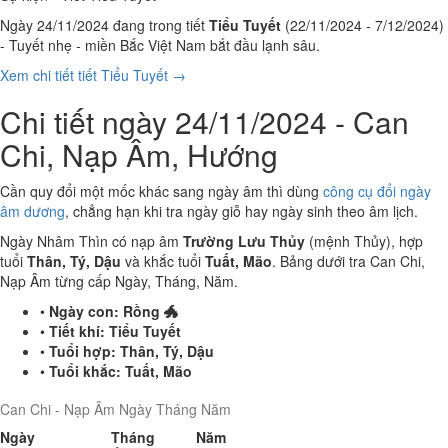
Ngày 24/11/2024 đang trong tiết
Tiểu Tuyết
(22/11/2024 - 7/12/2024)
- Tuyết nhẹ - miền Bắc Việt Nam bắt đầu lạnh sâu.
Xem chi tiết tiết Tiểu Tuyết →
Chi tiết ngày 24/11/2024 - Can
Chi, Nạp Âm, Hướng
Cần quy đổi một mốc khác sang ngày âm thì dùng
công cụ đổi ngày
âm dương
, chẳng hạn khi tra ngày giỗ hay ngày sinh theo âm lịch.
Ngày Nhâm Thìn có nạp âm
Trường Lưu Thủy
(mệnh Thủy), hợp
tuổi
Thân, Tý, Dậu
và khắc tuổi
Tuất, Mão
. Bảng dưới tra Can Chi,
Nạp Âm từng cấp Ngày, Tháng, Năm.
•
Ngày con:
Rồng 🐲
•
Tiết khí:
Tiểu Tuyết
•
Tuổi hợp:
Thân, Tý, Dậu
•
Tuổi khắc:
Tuất, Mão
Can Chi - Nạp Âm Ngày Tháng Năm
Ngày
Tháng
Năm