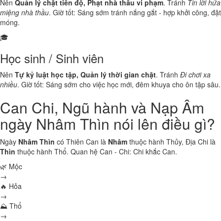
Nên
Quản lý chặt tiến độ, Phạt nhà thầu vi phạm
. Tránh
Tin lời hứa
miệng nhà thầu
. Giờ tốt: Sáng sớm tránh nắng gắt - hợp khởi công, đặt
móng.
🎓
Học sinh / Sinh viên
Nên
Tự kỷ luật học tập, Quản lý thời gian chặt
. Tránh
Đi chơi xa
nhiều
. Giờ tốt: Sáng sớm cho việc học mới, đêm khuya cho ôn tập sâu.
Can Chi, Ngũ hành và Nạp Âm
ngày Nhâm Thìn nói lên điều gì?
Ngày
Nhâm Thìn
có Thiên Can là
Nhâm
thuộc hành
Thủy
, Địa Chi là
Thìn
thuộc hành
Thổ
. Quan hệ Can - Chi:
Chi khắc Can
.
🌿 Mộc
→
🔥 Hỏa
→
⛰ Thổ
→