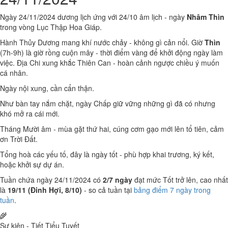
Ngày 24/11/2024 dương lịch ứng với 24/10 âm lịch - ngày
Nhâm Thìn
trong vòng Lục Thập Hoa Giáp.
Hành Thủy Dương mang khí nước chảy - không gì cản nổi. Giờ
Thìn
(7h-9h) là giờ rồng cuộn mây - thời điểm vàng để khởi động ngày làm
việc. Địa Chi xung khắc Thiên Can - hoàn cảnh ngược chiều ý muốn
cá nhân.
Ngày nội xung, cần cẩn thận.
Như bàn tay nắm chặt, ngày Chấp giữ vững những gì đã có nhưng
khó mở ra cái mới.
Tháng Mười âm - mùa gặt thứ hai, cúng cơm gạo mới lên tổ tiên, cảm
ơn Trời Đất.
Tổng hoà các yếu tố, đây là ngày tốt - phù hợp khai trương, ký kết,
hoặc khởi sự dự án.
Tuần chứa ngày 24/11/2024 có
2/7 ngày
đạt mức Tốt trở lên, cao nhất
là
19/11 (Đinh Hợi, 8/10)
- so cả tuần tại
bảng điểm 7 ngày trong
tuần
.
🌾
Sự kiện - Tiết Tiểu Tuyết