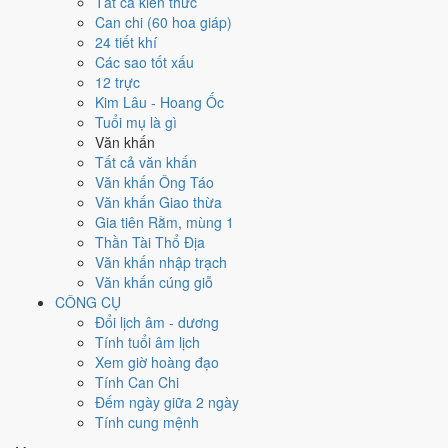
Tất cả kiến thức
Ngày 24/11/2024 tốt hay xấu cho
Can chi (60 hoa giáp)
24 tiết khí
việc gì?
Các sao tốt xấu
12 trực
Ngày 24/11/2024 đạt
6.0/10
trung bình cho 7 việc chính: cao nhất là
Kim Lâu - Hoang Ốc
Thu nợ - đòi tiền (8/10)
, thấp nhất là
Kết bạn - gặp gỡ (5/10)
. Trực
Tuổi mụ là gì
Chấp (ngày nắm giữ, bắt giữ) và gặp Sao Tư Mệnh hoàng đạo nên
Văn khấn
điểm từng việc chênh nhau như bảng dưới.
Tất cả văn khấn
Văn khấn Ông Táo
💍
Cưới hỏi - đính hôn
Văn khấn Giao thừa
6
/10
Tốt
Gia tiên Rằm, mùng 1
Cưới hỏi - đính hôn hôm nay ở
mức tốt (6/10)
nhờ hợp
Ngày
Thần Tài Thổ Địa
Hoàng Đạo
.
Văn khấn nhập trạch
Cách tính ngày tốt
Văn khấn cúng giỗ
🏪
Khai trương - mở cửa hàng
CÔNG CỤ
6
/10
Tốt
Đổi lịch âm - dương
Khai trương - mở cửa hàng hôm nay ở
mức tốt (6/10)
nhờ hợp
Tính tuổi âm lịch
Ngày Hoàng Đạo
.
Xem giờ hoàng đạo
Tính Can Chi
Cách tính ngày tốt
Đếm ngày giữa 2 ngày
🤝
Ký hợp đồng - giao ước
Tính cung mệnh
6
/10
Tốt