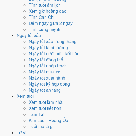
Hoàng Đạo
.
Tính tuổi âm lịch
Xem giờ hoàng đạo
Cách tính ngày tốt
Tính Can Chi
Tìm hiểu cách chấm:
Trực Chấp nghĩa là gì
·
Sao Hư trong 28 Tú
·
Đếm ngày giữa 2 ngày
phân biệt Hoàng Đạo - Hắc Đạo
·
Can Chi và Ngũ hành ngày
Tính cung mệnh
Điểm số tổng hợp từ Trực, Sao 28 Tú và Hoàng Đạo - Hắc Đạo.
So
Ngày tốt xấu
sánh cả tháng
Ngày tốt xấu trong tháng
Ngày tốt khai trương
Nếu ngày 24/11/2024 không hợp
Ngày tốt cưới hỏi - kết hôn
Ngày tốt động thổ
việc của bạn thì sao?
Ngày tốt nhập trạch
Ngày tốt mua xe
Ngày 24/11 tốt tổng thể nhưng không phải việc nào cũng thuận. Hai
Ngày tốt xuất hành
việc bị chấm thấp nhất hôm nay là
kết bạn (5/10) và trồng cây
Ngày tốt ký hợp đồng
(5/10)
. Có
2 cách hạ rủi ro
mà vẫn giữ được lịch của bạn.
Ngày tốt an táng
Xem tuổi
Không cần dời ngày vì 30 ngày quanh 24/11/2024 không có ngày nào
Xem tuổi làm nhà
điểm cao hơn
6.0/10
của hôm nay. Việc
Thu nợ - đòi tiền
vẫn đạt
Xem tuổi kết hôn
8/10
nên có thể đẩy sớm ngay trong ngày.
Tam Tai
Coi việc vào giờ Hoàng Đạo trong chính ngày này.
Khung
Kim Lâu - Hoang Ốc
Thìn (07h-09h)
rơi đúng giờ hành chính nên dễ sắp xếp nhất
Tuổi mụ là gì
cho việc buộc phải làm đúng ngày 24/11/2024. Bảng đủ 6 giờ
Tử vi