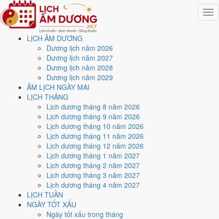
Togg
navig
LỊCH ÂM DƯƠNG
Trang chủ
Dương lịch năm 2026
Lịch năm 2024
Dương lịch năm 2027
Tháng 11/2024
Dương lịch năm 2028
Ngày 24/11/2024 (Nhâm Thìn)
Dương lịch năm 2029
ÂM LỊCH NGÀY MAI
Xem ngày
24/11/2024
LỊCH THÁNG
Lịch dương tháng 8 năm 2026
dương lịch - Ngày 24/10 âm
Lịch dương tháng 9 năm 2026
Lịch dương tháng 10 năm 2026
lịch (Nhâm Thìn) tốt hay
Lịch dương tháng 11 năm 2026
Lịch dương tháng 12 năm 2026
xấu?
Lịch dương tháng 1 năm 2027
Lịch dương tháng 2 năm 2027
Lịch dương tháng 3 năm 2027
Ngày 24/11/2024 dương lịch (Chủ Nhật) là ngày 24/10/2024 âm
Lịch dương tháng 4 năm 2027
lịch
, tức ngày
Nhâm Thìn
- Chi khắc Can, Trực Chấp, Sao Hư, nạp
LỊCH TUẦN
âm Trường Lưu Thủy. Tổng hòa, đây là
Ngày Bình Hòa
với điểm
NGÀY TỐT XẤU
trung bình
6.0/10
cho các việc quan trọng. Giờ Hoàng Đạo trong ngày:
Ngày tốt xấu trong tháng
Dần, Thìn, Tỵ, Thân, Dậu, Hợi
.