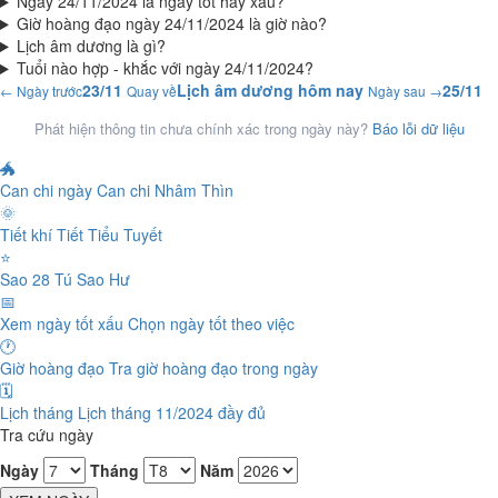
Ngày 24/11/2024 là ngày tốt hay xấu?
Giờ hoàng đạo ngày 24/11/2024 là giờ nào?
Lịch âm dương là gì?
Tuổi nào hợp - khắc với ngày 24/11/2024?
23/11
Lịch âm dương hôm nay
25/11
← Ngày trước
Quay về
Ngày sau →
Phát hiện thông tin chưa chính xác trong ngày này?
Báo lỗi dữ liệu
🐲
Can chi ngày
Can chi Nhâm Thìn
🌞
Tiết khí
Tiết Tiểu Tuyết
⭐
Sao 28 Tú
Sao Hư
📅
Xem ngày tốt xấu
Chọn ngày tốt theo việc
🕐
Giờ hoàng đạo
Tra giờ hoàng đạo trong ngày
🗓️
Lịch tháng
Lịch tháng 11/2024 đầy đủ
Tra cứu ngày
Ngày
Tháng
Năm