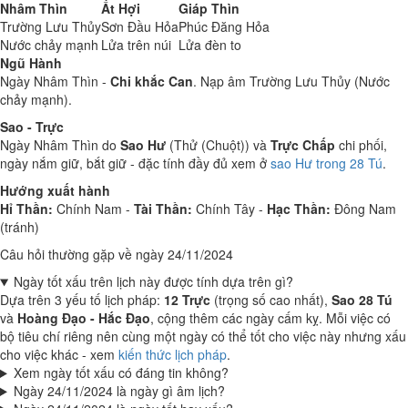
Nhâm Thìn
Ất Hợi
Giáp Thìn
Trường Lưu Thủy
Sơn Đầu Hỏa
Phúc Đăng Hỏa
Nước chảy mạnh
Lửa trên núi
Lửa đèn to
Ngũ Hành
Ngày Nhâm Thìn -
Chi khắc Can
. Nạp âm Trường Lưu Thủy (Nước
chảy mạnh).
Sao - Trực
Ngày Nhâm Thìn do
Sao Hư
(Thử (Chuột)) và
Trực Chấp
chi phối,
ngày nắm giữ, bắt giữ - đặc tính đầy đủ xem ở
sao Hư trong 28 Tú
.
Hướng xuất hành
Hỉ Thần:
Chính Nam -
Tài Thần:
Chính Tây -
Hạc Thần:
Đông Nam
(tránh)
Câu hỏi thường gặp về ngày 24/11/2024
Ngày tốt xấu trên lịch này được tính dựa trên gì?
Dựa trên 3 yếu tố lịch pháp:
12 Trực
(trọng số cao nhất),
Sao 28 Tú
và
Hoàng Đạo - Hắc Đạo
, cộng thêm các ngày cấm kỵ. Mỗi việc có
bộ tiêu chí riêng nên cùng một ngày có thể tốt cho việc này nhưng xấu
cho việc khác - xem
kiến thức lịch pháp
.
Xem ngày tốt xấu có đáng tin không?
Ngày 24/11/2024 là ngày gì âm lịch?