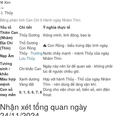
⚒ Kim
→
💧 Thủy
Bảng phân tích Can Chi 5 Hành ngày Nhâm Thìn
Yếu tố
Chi tiết
Ý nghĩa thực tế
Thiên Can
Thủy
Dương
thông minh, linh động, bao la
(Nhâm)
Địa Chi
Thổ
Dương ·
🐲 Con Rồng - biểu trưng đặc tính ngày.
(Thìn)
Con Rồng
Thủy
·
Trường
Nước chảy mạnh - mệnh Thủy của ngày
Nạp Âm
Lưu Thủy
Nhâm Thìn.
Tương
Ngày này nên lùi để quan sát - không phải
sinh /
Chi khắc Can
lúc đi ngược chiều gió.
khắc
Màu hợp
Xanh dương
Hợp với hành Thủy - Thổ của ngày Nhâm
mệnh
Vàng đất
Thìn - nên dùng để tăng vận khí.
Con số
Dùng cho việc chọn số, biển số, sim điện
0, 1, 5, 6, 7, 8
may mắn
thoại.
Nhận xét tổng quan ngày
24/11/2024