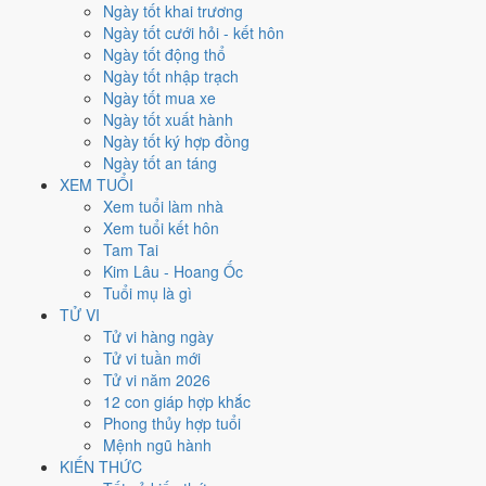
Ngày tốt khai trương
Ngày Dương
Ngày tốt cưới hỏi - kết hôn
Chủ Nhật
Ngày tốt động thổ
Ngày Âm
Ngày tốt nhập trạch
Tháng 11 năm 2024
Ngày tốt mua xe
24
Ngày tốt xuất hành
Tháng 10 âm năm 2024
Ngày tốt ký hợp đồng
24
Ngày tốt an táng
Tiết Tiểu Tuyết
XEM TUỔI
Giờ
Xem tuổi làm nhà
Canh Tý
Xem tuổi kết hôn
Ngày 24
Tam Tai
Nhâm Thìn
Kim Lâu - Hoang Ốc
Tháng 10
Tuổi mụ là gì
Ất Hợi
TỬ VI
Năm 2024
Tử vi hàng ngày
Giáp Thìn
Tử vi tuần mới
Tử vi năm 2026
Ngày Nhâm Thìn có Trực
Chấp
(ngày nắm giữ, bắt giữ) và gặp Sao
12 con giáp hợp khắc
Tư Mệnh hoàng đạo
. Điểm trung bình 7 việc chính
6.0/10
nên đây là
Phong thủy hợp tuổi
Ngày Bình Hòa
, phù hợp với công việc thường ngày.
Mệnh ngũ hành
KIẾN THỨC
Tuổi
Thân, Tý, Dậu
hợp ngày; tuổi
Tuất
nên thận trọng (Lục Xung).