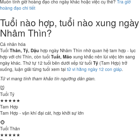
Muốn tính giờ hoàng đạo cho ngày khác hoặc việc cụ thể?
Tra giờ
hoàng đạo chi tiết
Tuổi nào hợp, tuổi nào xung ngày
Nhâm Thìn?
Cá nhân hóa
Tuổi
Thân, Tý, Dậu
hợp ngày Nhâm Thìn nhờ quan hệ tam hợp - lục
hợp với chi Thìn, còn tuổi
Tuất, Mão
xung khắc nên lùi việc lớn sang
ngày khác. Thứ tự 12 tuổi bên dưới xếp từ tuổi
Tý
(Tam Hợp) trở
xuống, luận giải từng tuổi xem tại
tử vi hằng ngày 12 con giáp
.
Tử vi mang tính tham khảo tín ngưỡng dân gian.
🐭
Tuổi Tý
★★★★★
Tam Hợp
Tam Hợp - vận khí đại cát, hợp khởi sự lớn
🐵
Tuổi Thân
★★★★★