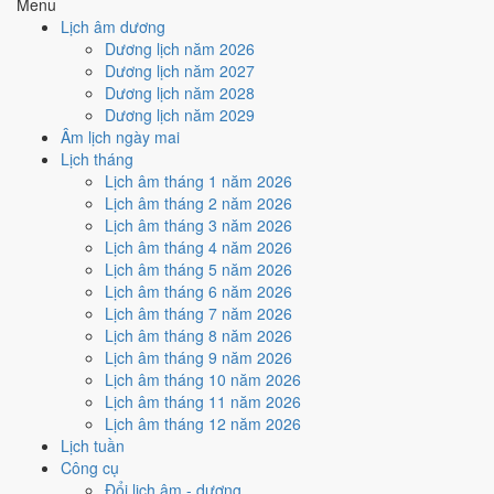
Ký hợp đồng - giao ước hôm nay ở
mức tốt (6/10)
nhờ hợp
Menu
Ngày Hoàng Đạo
.
Lịch âm dương
Dương lịch năm 2026
Cách tính ngày tốt
Dương lịch năm 2027
🏗️
Động thổ - khởi công
Dương lịch năm 2028
6
/10
Tốt
Dương lịch năm 2029
Động thổ - khởi công hôm nay ở
mức tốt (6/10)
nhờ hợp
Ngày
Âm lịch ngày mai
Hoàng Đạo
.
Lịch tháng
Cách tính ngày tốt
Lịch âm tháng 1 năm 2026
🏡
Nhập trạch - vào nhà mới
Lịch âm tháng 2 năm 2026
6
/10
Tốt
Lịch âm tháng 3 năm 2026
Nhập trạch - vào nhà mới hôm nay ở
mức tốt (6/10)
nhờ hợp
Lịch âm tháng 4 năm 2026
Ngày Hoàng Đạo
.
Lịch âm tháng 5 năm 2026
Lịch âm tháng 6 năm 2026
Cách tính ngày tốt
Lịch âm tháng 7 năm 2026
🚗
Mua xe - tậu xe
Lịch âm tháng 8 năm 2026
6
/10
Tốt
Lịch âm tháng 9 năm 2026
Mua xe - tậu xe hôm nay ở
mức tốt (6/10)
nhờ hợp
Ngày
Lịch âm tháng 10 năm 2026
Hoàng Đạo
.
Lịch âm tháng 11 năm 2026
Cách tính ngày tốt
Lịch âm tháng 12 năm 2026
✈️
Xuất hành - đi xa
Lịch tuần
6
/10
Tốt
Công cụ
Xuất hành - đi xa hôm nay ở
mức tốt (6/10)
nhờ hợp
Ngày
Đổi lịch âm - dương