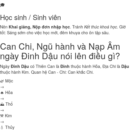
🎓
Học sinh / Sinh viên
Nên
Khai giảng, Nộp đơn nhập học
. Tránh
Kết thúc khoá học
. Giờ
tốt: Sáng sớm cho việc học mới, đêm khuya cho ôn tập sâu.
Can Chi, Ngũ hành và Nạp Âm
ngày Đinh Dậu nói lên điều gì?
Ngày
Đinh Dậu
có Thiên Can là
Đinh
thuộc hành
Hỏa
, Địa Chi là
Dậu
thuộc hành
Kim
. Quan hệ Can - Chi:
Can khắc Chi
.
🌿 Mộc
→
🔥 Hỏa
→
⛰ Thổ
→
⚒ Kim
→
💧 Thủy