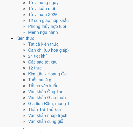
Tử vi hàng ngày
Đinh Dậu, nhờ người tuổi này thay mặt động thổ hoặc nhận lễ
Tử vi tuần mới
giúp giảm phần xung của gia chủ. Cách chọn người mượn tuổi
Tử vi năm 2026
xem tại
hướng dẫn xem tuổi làm nhà
.
12 con giáp hợp khắc
Các cách trên dựa trên quy tắc lịch pháp truyền thống, mang tính
Phong thủy hợp tuổi
tham khảo văn hóa - tín ngưỡng, không thay thế quyết định chuyên
Mệnh ngũ hành
môn của bạn.
Kiến thức
Tất cả kiến thức
Giờ hoàng đạo ngày 29/11/2024
Can chi (60 hoa giáp)
24 tiết khí
là những giờ nào?
Các sao tốt xấu
12 trực
Ngày Đinh Dậu có
6 giờ Hoàng Đạo
:
Tý (23h-01h), Dần (03h-05h),
Kim Lâu - Hoang Ốc
Mão (05h-07h), Ngọ (11h-13h), Mùi (13h-15h), Dậu (17h-19h)
.
Tuổi mụ là gì
Khung dễ sắp xếp nhất trong giờ hành chính là
Ngọ (11h-13h)
, còn 6
Tất cả văn khấn
khung Hắc Đạo nên né khi ký kết hoặc xuất hành.
Văn khấn Ông Táo
Văn khấn Giao thừa
0
1
2
3
4
5
6
7
8
9
10
11
12
13
14
15
16
17
18
19
20
21
22
23
Gia tiên Rằm, mùng 1
Hoàng đạo (tốt)
Hắc đạo (xấu)
Giờ hiện tại
Thần Tài Thổ Địa
6 giờ Hoàng Đạo và 6 giờ Hắc Đạo ngày
Văn khấn nhập trạch
Văn khấn cúng giỗ
Đinh Dậu