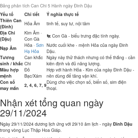
Bảng phân tích Can Chi 5 Hành ngày Đinh Dậu
Yếu tố
Chi tiết
Ý nghĩa thực tế
Thiên Can
Hỏa
Âm
tinh tế, suy tư, nội tâm
(Đinh)
Địa Chi
Kim
Âm ·
🐔 Con Gà - biểu trưng đặc tính ngày.
(Dậu)
Con Gà
Hỏa
·
Sơn
Nước cuối khe - mệnh Hỏa của ngày Đinh
Nạp Âm
Hạ Hỏa
Dậu.
Tương
Can khắc
Ngày này thử thách nhưng có thể thắng - cần
sinh / khắc
Chi
kiên định và đủ năng lượng.
Màu hợp
Đỏ
Hợp với hành Hỏa - Kim của ngày Đinh Dậu -
mệnh
Bạc/Xám
nên dùng để tăng vận khí.
Con số
Dùng cho việc chọn số, biển số, sim điện
2, 4, 6, 7, 9
may mắn
thoại.
Nhận xét tổng quan ngày
29/11/2024
Ngày 29/11/2024 dương lịch ứng với 29/10 âm lịch - ngày
Đinh Dậu
trong vòng Lục Thập Hoa Giáp.