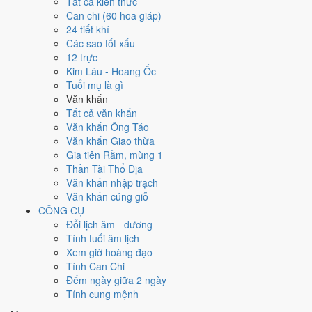
Tất cả kiến thức
việc gì?
Can chi (60 hoa giáp)
24 tiết khí
Các sao tốt xấu
Ngày 29/11/2024 đạt
6.0/10
trung bình cho 7 việc chính: cao nhất là
12 trực
Cưới hỏi - đính hôn (8/10)
, thấp nhất là
Cải táng - sang cát (3/10)
.
Kim Lâu - Hoang Ốc
Trực Khai (ngày khai mở, bắt đầu mới) nhưng gặp Sao Chu Tước hắc
Tuổi mụ là gì
đạo nên điểm từng việc chênh nhau như bảng dưới.
Văn khấn
💍
Cưới hỏi - đính hôn
Tất cả văn khấn
8
/10
Rất tốt
Văn khấn Ông Táo
Cưới hỏi - đính hôn hôm nay ở
mức rất tốt (8/10)
nhờ hợp
Trực
Văn khấn Giao thừa
Khai và Sao Lâu
, nhưng Ngày Hắc Đạo kéo giảm điểm.
Gia tiên Rằm, mùng 1
Thần Tài Thổ Địa
Cách tính ngày tốt
Văn khấn nhập trạch
🏪
Khai trương - mở cửa hàng
Văn khấn cúng giỗ
6
/10
Tốt
CÔNG CỤ
Khai trương - mở cửa hàng hôm nay ở
mức tốt (6/10)
nhờ hợp
Đổi lịch âm - dương
Trực Khai
, nhưng Ngày Hắc Đạo kéo giảm điểm.
Tính tuổi âm lịch
Cách tính ngày tốt
Xem giờ hoàng đạo
🤝
Ký hợp đồng - giao ước
Tính Can Chi
4
/10
Trung bình
Đếm ngày giữa 2 ngày
Ký hợp đồng - giao ước hôm nay ở
mức trung bình (4/10)
do
Tính cung mệnh
Ngày Hắc Đạo
gây bất lợi.