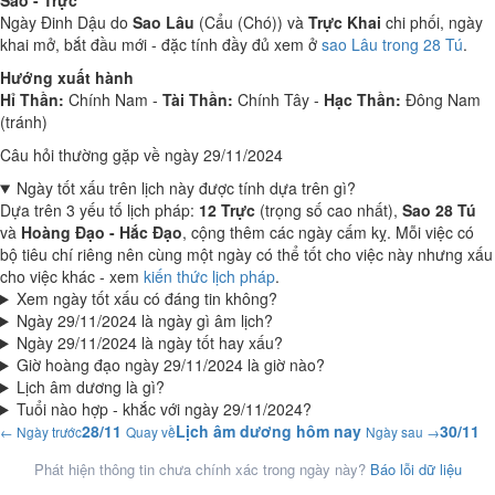
Sao - Trực
Ngày Đinh Dậu do
Sao Lâu
(Cẩu (Chó)) và
Trực Khai
chi phối, ngày
khai mở, bắt đầu mới - đặc tính đầy đủ xem ở
sao Lâu trong 28 Tú
.
Hướng xuất hành
Hỉ Thần:
Chính Nam -
Tài Thần:
Chính Tây -
Hạc Thần:
Đông Nam
(tránh)
Câu hỏi thường gặp về ngày 29/11/2024
Ngày tốt xấu trên lịch này được tính dựa trên gì?
Dựa trên 3 yếu tố lịch pháp:
12 Trực
(trọng số cao nhất),
Sao 28 Tú
và
Hoàng Đạo - Hắc Đạo
, cộng thêm các ngày cấm kỵ. Mỗi việc có
bộ tiêu chí riêng nên cùng một ngày có thể tốt cho việc này nhưng xấu
cho việc khác - xem
kiến thức lịch pháp
.
Xem ngày tốt xấu có đáng tin không?
Ngày 29/11/2024 là ngày gì âm lịch?
Ngày 29/11/2024 là ngày tốt hay xấu?
Giờ hoàng đạo ngày 29/11/2024 là giờ nào?
Lịch âm dương là gì?
Tuổi nào hợp - khắc với ngày 29/11/2024?
28/11
Lịch âm dương hôm nay
30/11
← Ngày trước
Quay về
Ngày sau →
Phát hiện thông tin chưa chính xác trong ngày này?
Báo lỗi dữ liệu