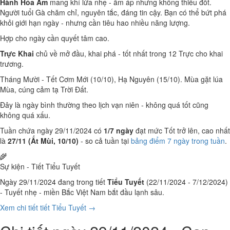
Hành Hỏa Âm
mang khí lửa nhẹ - ấm áp nhưng không thiêu đốt.
Người tuổi Gà chăm chỉ, nguyên tắc, đáng tin cậy. Bạn có thể bứt phá
khỏi giới hạn ngày - nhưng cần tiêu hao nhiều năng lượng.
Hợp cho ngày cần quyết tâm cao.
Trực Khai
chủ về mở đầu, khai phá - tốt nhất trong 12 Trực cho khai
trương.
Tháng Mười - Tết Cơm Mới (10/10), Hạ Nguyên (15/10). Mùa gặt lúa
Mùa, cúng cảm tạ Trời Đất.
Đây là ngày bình thường theo lịch vạn niên - không quá tốt cũng
không quá xấu.
Tuần chứa ngày 29/11/2024 có
1/7 ngày
đạt mức Tốt trở lên, cao nhất
là
27/11 (Ất Mùi, 10/10)
- so cả tuần tại
bảng điểm 7 ngày trong tuần
.
🌾
Sự kiện - Tiết Tiểu Tuyết
Ngày 29/11/2024 đang trong tiết
Tiểu Tuyết
(22/11/2024 - 7/12/2024)
- Tuyết nhẹ - miền Bắc Việt Nam bắt đầu lạnh sâu.
Xem chi tiết tiết Tiểu Tuyết →