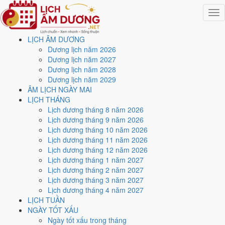
Togg
navig
LỊCH ÂM DƯƠNG
Trang chủ
Dương lịch năm 2026
Lịch năm 2024
Dương lịch năm 2027
Tháng 11/2024
Dương lịch năm 2028
Ngày 29/11/2024 (Đinh Dậu)
Dương lịch năm 2029
ÂM LỊCH NGÀY MAI
Xem ngày
29/11/2024
LỊCH THÁNG
Lịch dương tháng 8 năm 2026
dương lịch - Ngày 29/10 âm
Lịch dương tháng 9 năm 2026
Lịch dương tháng 10 năm 2026
lịch (Đinh Dậu) tốt hay xấu?
Lịch dương tháng 11 năm 2026
Lịch dương tháng 12 năm 2026
Lịch dương tháng 1 năm 2027
Ngày 29/11/2024 dương lịch (Thứ Sáu) là ngày 29/10/2024 âm
Lịch dương tháng 2 năm 2027
lịch
, tức ngày
Đinh Dậu
- Can khắc Chi, Trực Khai, Sao Lâu, nạp âm
Lịch dương tháng 3 năm 2027
Sơn Hạ Hỏa. Tổng hòa, đây là
Ngày Bình Hòa
với điểm trung bình
Lịch dương tháng 4 năm 2027
6.0/10
cho các việc quan trọng. Giờ Hoàng Đạo trong ngày:
Tý, Dần,
LỊCH TUẦN
Mão, Ngọ, Mùi, Dậu
.
NGÀY TỐT XẤU
Ngày Dương
Ngày tốt xấu trong tháng