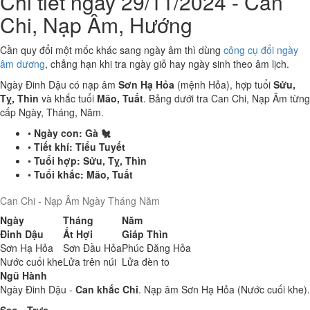
Chi tiết ngày 29/11/2024 - Can
Chi, Nạp Âm, Hướng
Cần quy đổi một mốc khác sang ngày âm thì dùng
công cụ đổi ngày
âm dương
, chẳng hạn khi tra ngày giỗ hay ngày sinh theo âm lịch.
Ngày Đinh Dậu có nạp âm
Sơn Hạ Hỏa
(mệnh Hỏa), hợp tuổi
Sửu,
Tỵ, Thìn
và khắc tuổi
Mão, Tuất
. Bảng dưới tra Can Chi, Nạp Âm từng
cấp Ngày, Tháng, Năm.
•
Ngày con:
Gà 🐔
•
Tiết khí:
Tiểu Tuyết
•
Tuổi hợp:
Sửu, Tỵ, Thìn
•
Tuổi khắc:
Mão, Tuất
Can Chi - Nạp Âm Ngày Tháng Năm
Ngày
Tháng
Năm
Đinh Dậu
Ất Hợi
Giáp Thìn
Sơn Hạ Hỏa
Sơn Đầu Hỏa
Phúc Đăng Hỏa
Nước cuối khe
Lửa trên núi
Lửa đèn to
Ngũ Hành
Ngày Đinh Dậu -
Can khắc Chi
. Nạp âm Sơn Hạ Hỏa (Nước cuối khe).