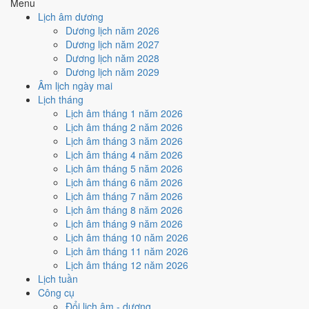
Menu
Cách tính ngày tốt
Lịch âm dương
🏗️
Động thổ - khởi công
Dương lịch năm 2026
6
/10
Tốt
Dương lịch năm 2027
Động thổ - khởi công hôm nay ở
mức tốt (6/10)
nhờ hợp
Trực
Dương lịch năm 2028
Khai
, nhưng Ngày Hắc Đạo kéo giảm điểm.
Dương lịch năm 2029
Âm lịch ngày mai
Cách tính ngày tốt
Lịch tháng
🏡
Nhập trạch - vào nhà mới
Lịch âm tháng 1 năm 2026
6
/10
Tốt
Lịch âm tháng 2 năm 2026
Nhập trạch - vào nhà mới hôm nay ở
mức tốt (6/10)
nhờ hợp
Lịch âm tháng 3 năm 2026
Trực Khai
, nhưng Ngày Hắc Đạo kéo giảm điểm.
Lịch âm tháng 4 năm 2026
Cách tính ngày tốt
Lịch âm tháng 5 năm 2026
🚗
Mua xe - tậu xe
Lịch âm tháng 6 năm 2026
6
/10
Tốt
Lịch âm tháng 7 năm 2026
Mua xe - tậu xe hôm nay ở
mức tốt (6/10)
nhờ hợp
Trực Khai
,
Lịch âm tháng 8 năm 2026
nhưng Ngày Hắc Đạo kéo giảm điểm.
Lịch âm tháng 9 năm 2026
Lịch âm tháng 10 năm 2026
Cách tính ngày tốt
Lịch âm tháng 11 năm 2026
✈️
Xuất hành - đi xa
Lịch âm tháng 12 năm 2026
6
/10
Tốt
Lịch tuần
Xuất hành - đi xa hôm nay ở
mức tốt (6/10)
nhờ hợp
Trực Khai
,
Công cụ
nhưng Ngày Hắc Đạo kéo giảm điểm.
Đổi lịch âm - dương