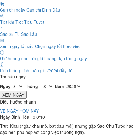
🐔
Can chi ngày
Can chi Đinh Dậu
🌞
Tiết khí
Tiết Tiểu Tuyết
⭐
Sao 28 Tú
Sao Lâu
📅
Xem ngày tốt xấu
Chọn ngày tốt theo việc
🕐
Giờ hoàng đạo
Tra giờ hoàng đạo trong ngày
🗓️
Lịch tháng
Lịch tháng 11/2024 đầy đủ
Tra cứu ngày
Ngày
Tháng
Năm
XEM NGÀY
Điều hướng nhanh
VỀ NGÀY HÔM NAY
Ngày Bình Hòa · 6.0/10
Trực Khai (ngày khai mở, bắt đầu mới) nhưng gặp Sao Chu Tước hắc
đạo nên phù hợp với công việc thường ngày.