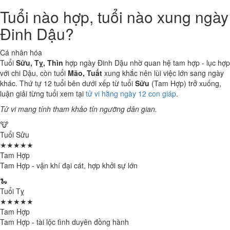
Tuổi nào hợp, tuổi nào xung ngày
Đinh Dậu?
Cá nhân hóa
Tuổi
Sửu, Tỵ, Thìn
hợp ngày Đinh Dậu nhờ quan hệ tam hợp - lục hợp
với chi Dậu, còn tuổi
Mão, Tuất
xung khắc nên lùi việc lớn sang ngày
khác. Thứ tự 12 tuổi bên dưới xếp từ tuổi
Sửu
(Tam Hợp) trở xuống,
luận giải từng tuổi xem tại
tử vi hằng ngày 12 con giáp
.
Tử vi mang tính tham khảo tín ngưỡng dân gian.
🐮
Tuổi Sửu
★★★★★
Tam Hợp
Tam Hợp - vận khí đại cát, hợp khởi sự lớn
🐍
Tuổi Tỵ
★★★★★
Tam Hợp
Tam Hợp - tài lộc tình duyên đồng hành