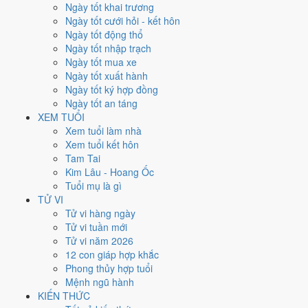
Thứ Sáu
Ngày tốt khai trương
Ngày Âm
Ngày tốt cưới hỏi - kết hôn
Tháng 11 năm 2024
Ngày tốt động thổ
29
Ngày tốt nhập trạch
Tháng 10 âm năm 2024
Ngày tốt mua xe
29
Ngày tốt xuất hành
Tiết Tiểu Tuyết
Ngày tốt ký hợp đồng
Giờ
Ngày tốt an táng
Canh Tý
XEM TUỔI
Ngày 29
Xem tuổi làm nhà
Đinh Dậu
Xem tuổi kết hôn
Tháng 10
Tam Tai
Ất Hợi
Kim Lâu - Hoang Ốc
Năm 2024
Tuổi mụ là gì
Giáp Thìn
TỬ VI
Tử vi hàng ngày
Ngày Đinh Dậu có Trực
Khai
(ngày khai mở, bắt đầu mới) nhưng gặp
Tử vi tuần mới
Sao
Chu Tước hắc đạo
. Điểm trung bình 7 việc chính
6.0/10
nên đây
Tử vi năm 2026
là
Ngày Bình Hòa
, phù hợp với công việc thường ngày.
12 con giáp hợp khắc
Phong thủy hợp tuổi
Tuổi
Sửu, Tỵ, Thìn
hợp ngày; tuổi
Mão
nên thận trọng (Lục Xung).
Mệnh ngũ hành
Ngày 29/11/2024 tốt hay xấu cho
KIẾN THỨC