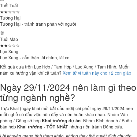
Tuổi Tuất
★★☆☆☆
Tương Hại
Tương Hại - tránh tranh phần với người
🐰
Tuổi Mão
★★☆☆☆
Lục Xung
Lục Xung - cẩn thận tài chính, lái xe
Kết quả dựa trên Lục Hợp / Tam Hợp / Lục Xung / Tam Hình. Muốn
nắm xu hướng vận khí cả tuần?
Xem tử vi tuần này cho 12 con giáp
Ngày 29/11/2024 nên làm gì theo
từng ngành nghề?
Trực Khai (ngày khai mở, bắt đầu mới) chi phối ngày 29/11/2024 nên
mỗi nghề có đầu việc nên đẩy và nên hoãn khác nhau. Nhóm Văn
phòng / Công sở hợp
Khai trương dự án
. Nhóm Kinh doanh / Buôn
bán hợp
Khai trương - TỐT NHẤT
nhưng nên tránh Đóng cửa.
Lời khuyên mang tính tham khảo, không thay thế quyết định chuyên